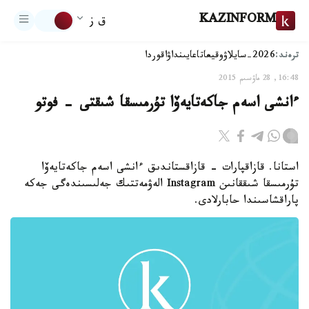
KAZINFORM
ق ز
ترەند:
2026-سايلاۋ
وقيعا
تاعايىنداۋ
اقوردا
16:48, 28 ماۋسىم 2015
ءانشى اسەم جاكەتايەۆا تۇرمىسقا شىقتى - فوتو
استانا. قازاقپارات - قازاقستاندىق ءانشى اسەم جاكەتايەۆا
تۇرمىسقا شىققانىن Instagram الەۋمەتتىك جەلىسىندەگى جەكە
پاراقشاسىندا حابارلادى.