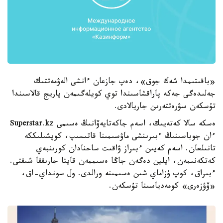
«باقىتىمدا شەك جوق»، دەپ جازعان ءانشى الەۋمەتتىك
جەلىدەگى جەكە پاراقشاسىندا توي كويلەگىمەن پاريج قالاسىندا
تۇسكەن سۋرەتتەرىن جاريالادى.
ەسكە سالا كەتەيىك، اسەم جاكەتايەۆانىڭ ەسىمى Superstar.kz
ءان جوباسىنىڭ ءبىرىنشى ماۋسىمىنا قاتىسىپ، كوپشىلىككە
تانىلعان. اسەم كەيىن ءبىراز ۋاقىت ساحنادان كورىنبەي
كەتكەنىمەن، ايلين دەگەن جاڭا ەسىممەن قايتا جارىققا شىقتى.
ءبىراق، كوپ ۇزاماي شىن ەسىمىنە ورالدى. ول سونداي-اق،
«ۆۋزەرى» كومەدياسىنا تۇسكەن.