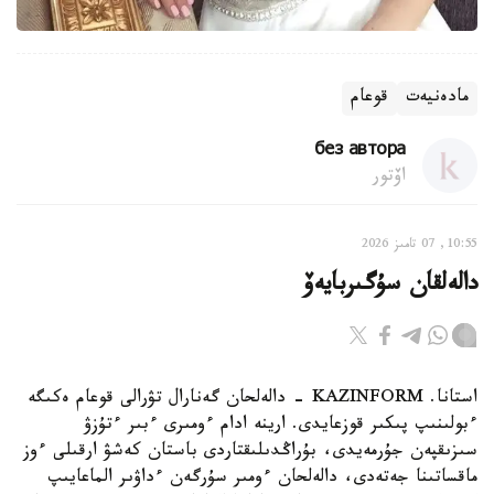
مادەنيەت
قوعام
без автора
اۆتور
10:55, 07 تامىز 2026
دالەلقان سۇگىربايەۆ
استانا. KAZINFORM - دالەلحان گەنارال تۋرالى قوعام ەكىگە
ءبولىنىپ پىكىر قوزعايدى. ارينە ادام ءومىرى ءبىر ءتۇزۋ
سىزىقپەن جۇرمەيدى، بۇراڭدىلىقتاردى باستان كەشۋ ارقىلى ءوز
ماقساتىنا جەتەدى، دالەلحان ءومىر سۇرگەن ءداۋىر الماعايىپ