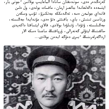
كەزەڭدەر ەدى، سوندىقتان سانادا الماعايىپ بولاتىن ءجونى بار،
ايتسەدە دالەلحاندا جالعىز ارمان، ماقسات بولدى، ول ەلىن
قانداي جولمەن ەسە، تەڭدىككە جەتكىزۋ، تۋىپ وسكەن
ورتاسىن تىنىش، باي، باقىتتى ەتۋ ەدى، مۇندايدا جەڭىستە،
جەڭىلىستە، ۇتۋدا، ۇتىلۋدا بولادى، قالاي ايتساقتا داكەيدى
حالقىنىڭ ايتۋلى گەنەرالى، ۇرپاقتىڭ ساعىنا ەسكە الار
ارداگەرلەرىنىڭ ءبىرى دەۋگە ابدەن بولادى...