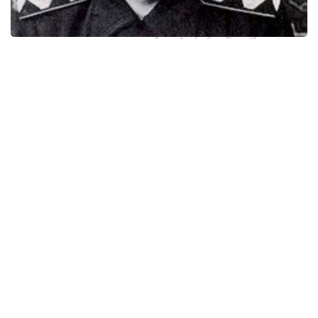
سۋرەت: اۆتوردىڭ جەكە ارحيۆىنەن الىندى
«يگىلىك پەن ىزگىلىكتى قايتسەم حالقىما ارنايمىن» دەپ
تىرلىكتەرىن تىنىمسىزدىقپەن شەگىپ جۇرگەن وسى شاڭىراق
اۋلەتتەرىندە ۇلى اكەلەرى اقتاي، جىلقىشى، ودان كەيىن ءوز
اكەسى سۇگىرباي وتسە، ەندىگى سالماق قارشاداي دالەلقاننىڭ
وزىنە تۇسپەسى بارما.
1906 -جىلى قوبدانىڭ (سىرت موڭعوليا) بايان-ولگەي
اۋدانىندا دۇنيە ەسىگىن اشقان دالەلقان اق وردالارىندا ۇنەمى
بولىپ تۇراتىن جەر داۋى مەن جەسىر داۋىنىڭ بىتىمدەرىنە،
ەلدىڭ ەرتەڭگى تىرلىگى جونىندەگى كەڭەستەرىنە قۇلاق ءتۇرىپ
ءوسىپ، ءسابي ساناسىنا وي ءتۇيىپ جەتىلسە، ال وقۋ جاسىنا
جەتكەسىن اۋىل مولدالارىنىڭ الدىن كورىپ، ءبىلىم الىپ، ءدىني
ساۋاتىمەن قوسا موڭعولشا، اراپشا، ءتىپتى پارسىشا، ورىسشانى
ۇيرەنىپ، ءوز ورتاسىنا دارىنى مەن تالانتىن تانىتىپ ەسەيگەن