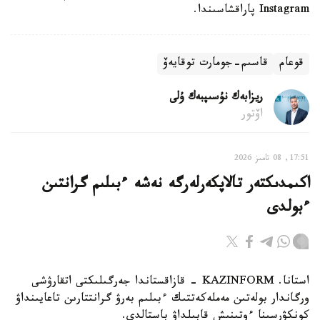
Instagram پاراقشاسىندا.
قوعام
قاسىم-جومارت توقايەۆ
ريزابەك نۇسىپبەك ۇلى
اۆتور
17:51, 08 تامىز 2026
اكىمدىكتەر تالاپكەرلەرگە نەشە ءبىلىم گرانتىن
ءبولدى
استانا. KAZINFORM - قازاقستاندا جەرگىلىكتى اتقارۋشى
ورگاندار بولەتىن مەملەكەتتىك ءبىلىم بەرۋ گرانتتارىن تاعايىنداۋ
كونكۋرسىنا ءوتىنىش قابىلداۋ باستالدى.