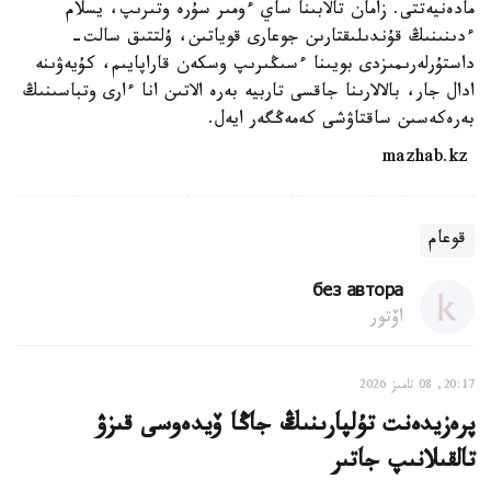
مادەنيەتتى. زامان تالابىنا ساي ءومىر سۇرە وتىرىپ، يسلام
ءدىنىنىڭ قۇندىلىقتارىن جوعارى قوياتىن، ۇلتتىق سالت-
داستۇرلەرىمىزدى بويىنا ءسىڭىرىپ وسكەن قاراپايىم، كۇيەۋىنە
ادال جار، بالالارىنا جاقسى تاربيە بەرە الاتىن انا ءارى وتباسىنىڭ
بەرەكەسىن ساقتاۋشى كەمەڭگەر ايەل.
mazhab.kz
قوعام
без автора
اۆتور
20:17, 08 تامىز 2026
پرەزيدەنت تۇلپارىنىڭ جاڭا ۆيدەوسى قىزۋ
تالقىلانىپ جاتىر