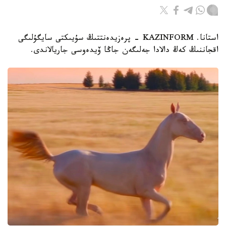
استانا. KAZINFORM - پرەزيدەنتتىڭ سۇيىكتى سايگۇلىگى
اقجاننىڭ كەڭ دالادا جەلىگەن جاڭا ۆيدەوسى جاريالاندى.