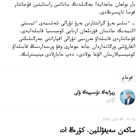
بار بولعان جاعدايدا جەڭىلدىك ساناتىن راستايتىن قۇجاتتار
قوسا تاپسىرىلادى.
- ءبىلىم بەرۋ گرانتتارىن بەرۋ تۋرالى شەشىمدى ءتيىستى
اكىمدىك جانىنان قۇرىلعان ارنايى كوميسسيا قابىلدايدى.
قۇجاتتاردى قابىلداۋ مەرزىمى تۋرالى اقپاراتتى جەرگىلىكتى
اتقارۋشى ورگانداردان جانە جوعارى وقۋ ورىندارىنىڭ قابىلداۋ
كوميسسيالارىنان الۋعا بولادى، دەپ حابارلادى مينيسترلىك.
قوعام
ريزابەك نۇسىپبەك ۇلى
اۆتور
15:12, 08 تامىز 2026
ساكەن سەيفۋللين. كۇرەڭ ات