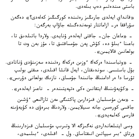
باستى مىندەتىم دەپ بىلەدى.
«قانداي ايەلدى جارىڭىز رەتىندە كورگىڭىز كەلەدى؟» دەگەن
سۇراققا ەر- ازاماتتار تومەندەگىشە جاۋاپ بەرگەن:
- «ماعان جان- جاقتى ايەلدەر ۇنايدى. ولاردا باتىلدىق تا،
باعىنا ءبىلۋ دە، كۇش پەن جۇمساقتىق تا، مۇز بەن وت تا
بولعانىن قالايمىن».
- «وتباسىندا ەركەك ءوزىن ەركەك رەتىندە سەزىنۋدى ۇناتادى.
بۇل باستىسى. سوندىقتان، ايەل قانشا اقىلدى، مىقتى بولىپ
تۇرسا دا ەر ادامنىڭ جانىندا جۇمساق، نازىك بولعانى دۇرىس».
- «كۇيەۋىنىڭ ايتقانىن ەكى ەتپەيتىندەر - ناعىز ايەلدەر».
- «مەن مۇسىلمان قىزدارىن پاكتىگى مەن تازالىعى ءۇشىن
جاقسى كورەمىن جانە سىيلايمىن. ولاردىڭ بىرەۋى دە كۇيەۋىنە
قارسى كەلمەيدى».
وسى ايتىلعانداردى نەگىزگە الا وتىرىپ مۇسىلمان قىزدارىنىڭ
ورتاق ءبىر سيپاتىن انىقتاساق. ول - اقىلدى، ءبىلىمدى،