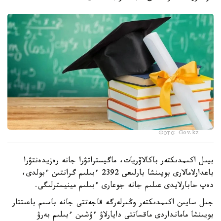
Фото: Gov.kz
بيىل اكىمدىكتەر باكالاۆريات، ماگيستراتۋرا جانە رەزيدەنتۋرا
باعدارلامالارى بويىنشا بارلىعى 2392 ءبىلىم گرانتىن ءبولدى،
دەپ حابارلايدى عىلىم جانە جوعارى ءبىلىم مينيسترلىگى.
جىل سايىن اكىمدىكتەر وڭىرلەرگە قاجەتتى جانە باسىم باعىتتار
بويىنشا مامانداردى ماقساتتى دايارلاۋ ءۇشىن ءبىلىم بەرۋ