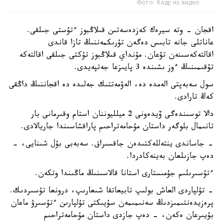
Фото: Кадр из видео
اقجان - وتە سيرەك كەزدەسەتىن قىلاڭبوز ءتۇستى جىلقى.
عاناتلى جانە تابىس دەگەن تۇرىكمەننىڭ تازا قاندى
اقالتەكەسىنەن تۋعان. مۇنداي قىلاڭبوز تۇكتى جىلقى اقالتەكە
تۇقىمىنىڭ ءوز ىشىندە 3 پايىزعا جەتپەيدى.
سول سەبەپتى الەمدە دە، الەۋمەتتىك جەلىدە دە اقجاننىڭ داڭقى
كەڭ تارادى.
دالا توسىندەگى ۆيدەونى 2 ميلليوننان استام وقىرمانى بار
تانىمال بلوگەر داستان مۇحامەتراحىم پاراقشاسىندا جاريالادى.
- جاساندى ينتەللەكتىدەن جاقسىراق. سەبەبى بۇل شىنايى، -
دەپ جازىلعان بەينەكادردا.
ءتۇسىرىلىم جۇمىستارى استانا قالاسىنىڭ ماڭىندا وتكەن.
- تۇلپاردى العاش بولىپ تابيعاتقا شىعارىپ، درونعا تۇسىردىك.
پرەزيدەنتىمىزدىڭ سەنىمىمەن سۇيىكتى تۇلپارىن ءتۇسىرۋ ماعان
بۇيىرعان ەكەن، - دەپ جازدى داستان مۇحامەتراحىم