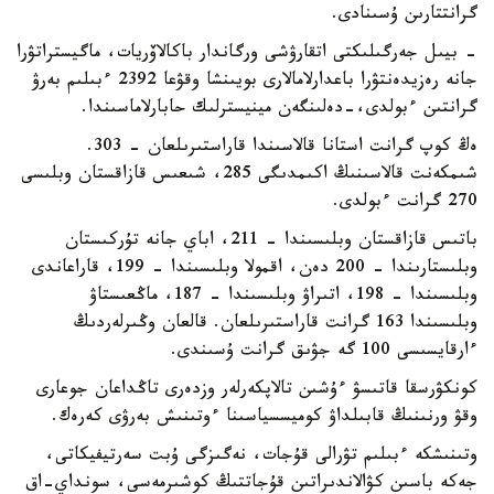
گرانتتارىن ۇسىنادى.
- بيىل جەرگىلىكتى اتقارۋشى ورگاندار باكالاۆريات، ماگيستراتۋرا
جانە رەزيدەنتۋرا باعدارلامالارى بويىنشا وقۋعا 2392 ءبىلىم بەرۋ
گرانتىن ءبولدى،-دەلىنگەن مينيسترلىك حابارلاماسىندا.
ەڭ كوپ گرانت استانا قالاسىندا قاراستىرىلعان - 303.
شىمكەنت قالاسىنىڭ اكىمدىگى 285، شىعىس قازاقستان وبلىسى
270 گرانت ءبولدى.
باتىس قازاقستان وبلىسىندا – 211، اباي جانە تۇركىستان
وبلىستارىندا – 200 دەن، اقمولا وبلىسىندا – 199، قاراعاندى
وبلىسىندا – 198، اتىراۋ وبلىسىندا – 187، ماڭعىستاۋ
وبلىسىندا 163 گرانت قاراستىرىلعان. قالعان وڭىرلەردىڭ
ءارقايسىسى 100 گە جۋىق گرانت ۇسىندى.
كونكۋرسقا قاتىسۋ ءۇشىن تالاپكەرلەر وزدەرى تاڭداعان جوعارى
وقۋ ورنىنىڭ قابىلداۋ كوميسسياسىنا ءوتىنىش بەرۋى كەرەك.
وتىنىشكە ءبىلىم تۋرالى قۇجات، نەگىزگى ۇبت سەرتيفيكاتى،
جەكە باسىن كۋالاندىراتىن قۇجاتتىڭ كوشىرمەسى، سونداي-اق