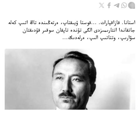
استانا. قازاقپارات. ...قوستا ۇيىقتاپ، ەرتەڭىندە تاڭ اتىپ كەلە
جاتقاندا اتتارىمىزدى الگى تۇندە تاپقان سوقىر قۇدىقتان
سۋارىپ، وتتاتىپ الىپ، ەرلەدىك...
Фото: novoetv.kz