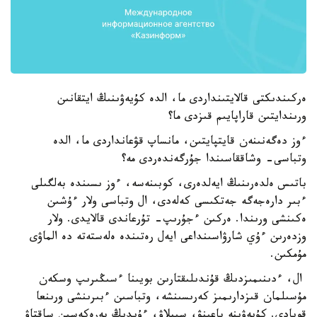
ەركىندىكتى قالايتىنداردى ما، الدە كۇيەۋىنىڭ ايتقانىن
ورىندايتىن قاراپايىم قىزدى ما؟
ءوز دەگەنىنەن قايتپايتىن، مانساپ قۋعانداردى ما، الدە
وتباسى- وشاققاسىندا جۇرگەندەردى مە؟
باتىس ەلدەرىنىڭ ايەلدەرى، كوبىنەسە، ءوز ىسىندە بەلگىلى
ءبىر دارەجەگە جەتكىسى كەلەدى، ال وتباسى ولار ءۇشىن
ەكىنشى ورىندا. ەركىن ءجۇرىپ- تۇرعاندى قالايدى. ولار
وزدەرىن ءۇي شارۋاسىنداعى ايەل رەتىندە ەلەستەتە دە الماۋى
مۇمكىن.
ال، ءدىنىمىزدىڭ قۇندىلىقتارىن بويىنا ءسىڭىرىپ وسكەن
مۇسىلمان قىزدارىمىز كەرىسىنشە، وتباسىن ءبىرىنشى ورىنعا
قويادى. كۇيەۋىنە باعىنۋ، سىيلاۋ، ءۇيدىڭ بەرەكەسىن ساقتاۋ