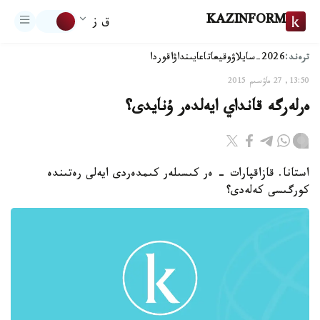
KAZINFORM
ق ز
ترەند:
2026-سايلاۋ
وقيعا
تاعايىنداۋ
اقوردا
13:50, 27 ماۋسىم 2015
ەرلەرگە قانداي ايەلدەر ۇنايدى؟
استانا. قازاقپارات - ەر كىسىلەر كىمدەردى ايەلى رەتىندە
كورگىسى كەلەدى؟