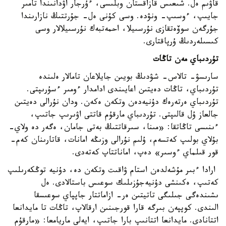
قاۋىم ەل. شىعىس قازاقستان وبلىسى، ءۇرجار اۋدانىندا تامىر
جايىپ، ءوسىپ- ونۋدە. وسى كۇنى ەل- جۇرتتىڭ نازارىندا
جۇرگەن سوۆەتقازى نۇرسىيلا، احمەتبەك نۇرسىيلالار وسى
كىسىلەردىڭ ۇرپاقتارى.
تۇردىباي مەن تاڭات
سارىسۋ- تالاس- شۋدىڭ بويىن جايلاعان تامالار ەلىندە
تۇردىباي، تاڭات دەيتىن اعايىندى ادامدار ءومىر ءسۇرىپتى.
تۇردىباي ەرتەرەك دۇنيەدەن وتكەن ەكەن. ودان نۇرالى دەيتىن
جالعاز ۇل قالىپتى. تۇردىباي مارقۇم قاتتى اۋىرىپ جاتىپ،
ءىنىسى تاڭاتقا: «مىنا، سىرقاتتىڭ بەتى جامان، ەگەر دە ولاي-
بۇلاي بولىپ كەتسەم، ۇلىم نۇرالى وزىڭە امانات، قاتارىنان كەم-
قور قىلماي ءوسىر» دەپ، اماناتتاپ كەتەدى.
ارادا ءبىر مۇشەلدەن استام ۋاقىت وتكەن دە، دۇنيە توڭكەرىلىپ
كەتىپ، ەكىنشى دۇنيەجۇزىلىك سوعىس باستالادى. ەل
ىشىندەگى جىلىگى تاتيتىن ەر- ازاماتتار جاپپاي سوعىسقا
الىندى. كوپپەن بىرگە قارا قورجىنىن ارقالاپ، تاڭات تا مايدانعا
اتتانادى. مايدانعا اتتانىپ بارا جاتىپ، ايەلى ماريامعا: «مارقۇم