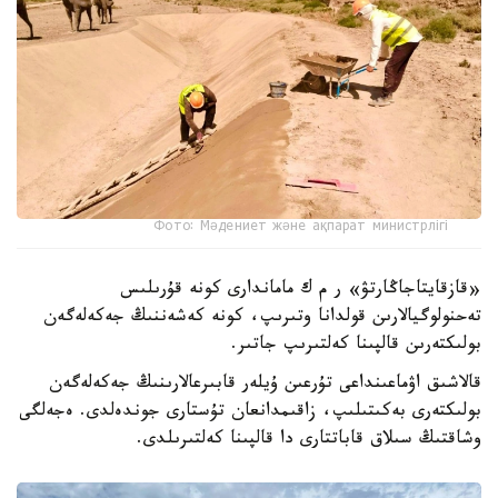
Фото: Мәдениет және ақпарат министрлігі
«قازقايتاجاڭارتۋ» ر م ك ماماندارى كونە قۇرىلىس
تەحنولوگيالارىن قولدانا وتىرىپ، كونە كەشەننىڭ جەكەلەگەن
بولىكتەرىن قالپىنا كەلتىرىپ جاتىر.
قالاشىق اۋماعىنداعى تۇرعىن ۇيلەر قابىرعالارىنىڭ جەكەلەگەن
بولىكتەرى بەكىتىلىپ، زاقىمدانعان تۇستارى جوندەلدى. ەجەلگى
وشاقتىڭ سىلاق قاباتتارى دا قالپىنا كەلتىرىلدى.