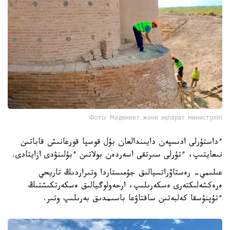
Фото: Мәдениет және ақпарат министрлігі
ءداستۇرلى ادىسپەن دايىندالعان بۇل قوسپا قورعانىش قاباتىن
نىعايتىپ، ءتۇرلى سىرتقى اسەردەن بولاتىن ءبۇلىنۋدى ازايتادى.
عىلىمي- رەستاۆراتسيالىق جۇمىستاردا وتىراردىڭ تاريحي
ەرەكشەلىكتەرى ەسكەرىلىپ، ارحەولوگيالىق ەسكەرتكىشتىڭ
ءتۇپنۇسقا كەلبەتىن ساقتاۋعا باسىمدىق بەرىلىپ وتىر.