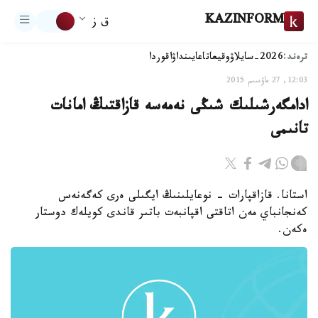
KAZINFORM
ق ز
ترەند:
2026-سايلاۋ
وقيعا
تاعايىنداۋ
اقوردا
12:03, 27 ماۋسىم 2015
ادامگەرشىلىك شىڭى نەمەسە قازاقتىڭ امانات
تانىمى
استانا. قازاقپارات - نوعايلىنىڭ ايگىلى ەرى كەگەنەس
كەنجانباي مەن اتاقتى اقپانبەت باتىر قاندى كويلەك دوستار
ەكەن.