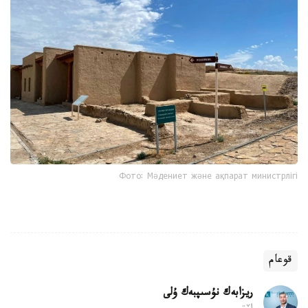
Фото: Мәдениет және ақпарат министрлігі
قوعام
ريزابەك نۇسىپبەك ۇلى