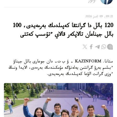
اۆتور
09:22, 09 تامىز 2026
120 بالل دا گرانتقا كەپىلدىك بەرمەيدى، 100
بالل جيناعان تالاپكەر قالاي ءتۇسىپ كەتتى
ستانا. KAZINFORM – ۇ ب ت- دان جوعارى بالل جيناۋ
ءبىلىم بەرۋ گرانتىن يەلەنۋگە مۇمكىندىك بەرەدى، الايدا ونىڭ
ءوزى گرانت الۋعا كەپىلدىك بەرمەيدى.