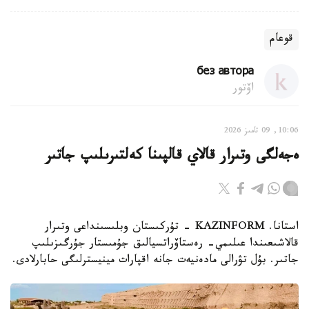
قوعام
без автора
اۆتور
10:06, 09 تامىز 2026
ەجەلگى وتىرار قالاي قالپىنا كەلتىرىلىپ جاتىر
استانا. KAZINFORM - تۇركىستان وبلىسىنداعى وتىرار
قالاشىعىندا عىلىمي- رەستاۆراتسيالىق جۇمىستار جۇرگىزىلىپ
جاتىر. بۇل تۋرالى مادەنيەت جانە اقپارات مينيسترلىگى حابارلادى.