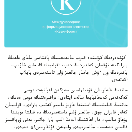
كۇندەردىڭ كۇنىندە قىرىم حاندىعىنىڭ پاتشاسى ماماي ەلدىڭ
بىرلىگىنە نۇقسان كەلتىردىڭ دەپ، اقپامبەتتىڭ ەلىن شاۋىپ،
باتىردىڭ ون ءۇش جاسار جالعىز ۇلى تاستەمىردى بايلاپ
اكەتەدى.
حاننىڭ قاھارىنان قۇتىلماسىن سەزگەن اقپانبەت دوسى
كەگەنەس كەنجانبايعا سالەم ايتادى: «اقىرەتتىك دوس ەدىك،
حاننىڭ قىلىشىنىڭ استىندا عازيز باسىم كەتىپ بارادى، قولىمنان
كەلەر قايران جوق. جالعىز ۇلىم تاستەمىردىڭ دە قىلشا موينىنا
بۇعاۋ سالىپ، دار اعاشتىڭ الدىنا الىپ بارا جاتىر. مەنى ۇرپاقسىز
قالسىن دەمەسە، جالعىزىمدى ولىمنەن قۇتقارسىن!» دەيدى.