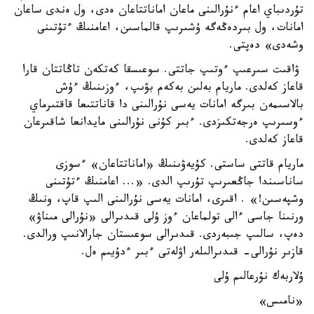
تۇردىباي اعام ءنۇرالىنى ماعان اماناتتاعان ەدى، ول ەندى ساعان
امانات، ول بىردەڭەگە ۇشىرىپ قالماسىن، اعامنىڭ ءتۇتىنى
وشەدى» دەپتى.
ۋاقىت سىرعىپ ءوتىپ جاتتى. سوعىسقا كەتكەن تاڭاتتان قارا
قاعاز كەلدى. ماريام بەلىن بەكەم بۋىپ، ءوزىنىڭ ءۇش
بالاسىمەن بىرگە امانات يەسى نۇرالىنى دا قاناتتىعا قاقتىرماي
ءوسىرىپ ەرجەتكىزدى. ءبىر كۇنى نۇرالىنى مايدانعا شاقىرعان
قاعاز كەلدى.
ماريام قاتتى ساستى. كۇيەۋىنىڭ «اماناتتاعان» ءسوزى
ساناسىندا جاڭعىرىپ تۇرىپ الدى. «... اعامنىڭ ءتۇتىنى
وشپەسىن!» . اقىرى، امانات يەسى نۇرالىنى الىپ قاپ، ونىڭ
ورنىنا جاسى ءالى تولماعان ءوز ۇلى قىدىرالى «نۇرالى مىناۋ»
دەپ، سالىپ جىبەردى. قىدىرالى سوعىستان جارالانىپ ورالدى.
قازىر نۇرالى- قىدىرالىلەر اۋلەتى ءبىر ءدۇيىم ەل.
ۇلاربەك نۇرعالىم ۇلى
«نامىس»