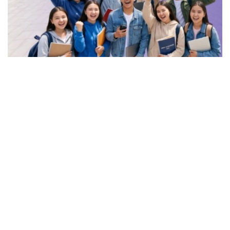
Фото: Ғылым және жоғары білім министрлігі
سەبەبى مەملەكەتتىك ءبىلىم بەرۋ گرانتتارى تالاپكەردىڭ جيناعان
بالىنا ەمەس، ناقتى ءبىلىم بەرۋ باعدارلاماسى بويىنشا
قالىپتاسقان كونكۋرس ناتيجەسىنە قاراي بولىنەدى، دەپ
حابارلايدى عىلىم جانە جوعارى ءبىلىم مينيسترلىگى.
گرانت كونكۋرسىنىڭ ناتيجەسىنە تالاپكەر تاڭداعان ءبىلىم بەرۋ
باعىتى، سول باعىتقا بولىنگەن گرانتتار سانى، ۇمىتكەرلەر سانى،
باسەكەلەستىك دەڭگەيى جانە جەكەلەگەن ساناتتارعا
قاراستىرىلعان كۆوتالار اسەر ەتەدى.
- مىسالى، 120 بالل جيناعان تالاپكەر جوعارى باسەكەلەستىك
بار ءبىلىم بەرۋ باعدارلاماسىن تاڭداسا، گرانت سانىنا قاراعاندا