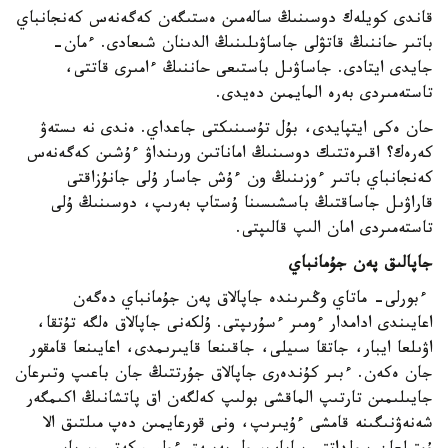
قاندى كويلەك دوسىنىڭ سالەمىن ەستىگەن كەگەنەس كەنجانباي
باتىر حاننىڭ قاتۋلى جاساۋىلىنىڭ الدىنان شىعادى. ءمان-
جايدى ايتادى. جاساۋىل باستىعى حاننىڭ ءامىرى قاتتى،
تاستەمىردى بەرە المايمىن دەيدى.
حان ەكى ايتپايدى، بۇل تۇسىنىكتى جاعداي. ەندى نە ىستەۋ
كەرەك؟ اقىرەتتىك دوسىنىڭ اماناتىن ورىنداۋ ءۇشىن كەگەنەس
كەنجانباي باتىر ءوزىنىڭ ون ءۇش جاسار ۇلى جانۇزاقتى
قاراۋىل جاساقتىڭ باسشىسىنا ۇستاپ بەرىپ، دوسىنىڭ ۇلى
تاستەمىردى امان الىپ قالىپتى.
جاپالىق پەن جۇمانباي
ءبورلى- ماتاي وڭىرىندە جاپالاق پەن جۇمانباي دەگەن
اعايىندى ادامدار ءومىر ءسۇرىپتى. ۇلكەنى جاپالاق ەلگە تۇتقا،
اۋىلعا ايبار، جاتقا سىيلى، جاقىنعا قايىرىمدى، اعايىنعا قامقور
جان ەكەن. ءبىر كۇندەرى جاپالاق جۇرتتىڭ جان باعىپ وتىرعان
جايىلىمىن تارتىپ الماقشى بولىپ كەلگەن اق پاتشانىڭ اكىمگەر
شەنەۋنىگىنە قامشى ءۇيىرىپ، ونى قورعايمىن دەپ مىلتىق الا