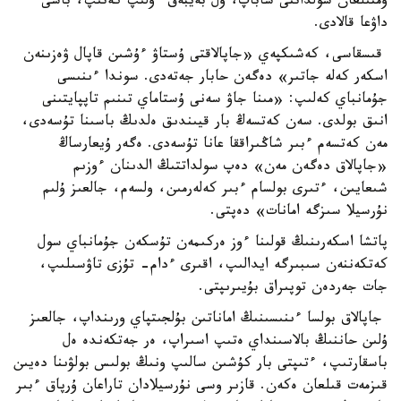
ۇمتىلعان سولداتتى ساباپ، ول بەيبەق ءولىپ كەتىپ، باسى
داۋعا قالادى.
قىسقاسى، كەشىكپەي «جاپالاقتى ۇستاۋ ءۇشىن قاپال ۋەزىنەن
اسكەر كەلە جاتىر» دەگەن حابار جەتەدى. سوندا ءىنىسى
جۇمانباي كەلىپ: «مىنا جاۋ سەنى ۇستاماي تىنىم تاپپايتىنى
انىق بولدى. سەن كەتسەڭ بار قيىندىق ەلدىڭ باسىنا تۇسەدى،
مەن كەتسەم ءبىر شاڭىراققا عانا تۇسەدى. ەگەر ۇيعارساڭ
«جاپالاق دەگەن مەن» دەپ سولداتتىڭ الدىنان ءوزىم
شىعايىن، ءتىرى بولسام ءبىر كەلەرمىن، ولسەم، جالعىز ۇلىم
نۇرسيلا سىزگە امانات» دەپتى.
پاتشا اسكەرىنىڭ قولىنا ءوز ەركىمەن تۇسكەن جۇمانباي سول
كەتكەننەن سىبىرگە ايدالىپ، اقىرى ءدام- تۇزى تاۋسىلىپ،
جات جەردەن توپىراق بۇيىرىپتى.
جاپالاق بولسا ءىنىسىنىڭ اماناتىن بۇلجىتپاي ورىنداپ، جالعىز
ۇلىن حاننىڭ بالاسىنداي ەتىپ اسىراپ، ەر جەتكەندە ەل
باسقارتىپ، ءتىپتى بار كۇشىن سالىپ ونىڭ بولىس بولۋىنا دەيىن
قىزمەت قىلعان ەكەن. قازىر وسى نۇرسيلادان تاراعان ۇرپاق ءبىر