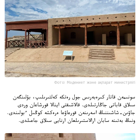
Фото: Мәдениет және ақпарат министрлігі
سونىمەن قاتار كىرەبەرىس جول رەتكە كەلتىرىلىپ، بۇلىنگەن
سىلاق قاباتى جاڭارتىلدى. قالاشىقتى اينالا قورشاعان وردى
جاۋىن-شاشىننىڭ اسەرىنەن قورعاۋعا ەرەكشە كوڭىل ءبولىندى.
ونىڭ بەتىنە سابان ارالاستىرىلعان ارنايى سىلاق جاعىلدى.