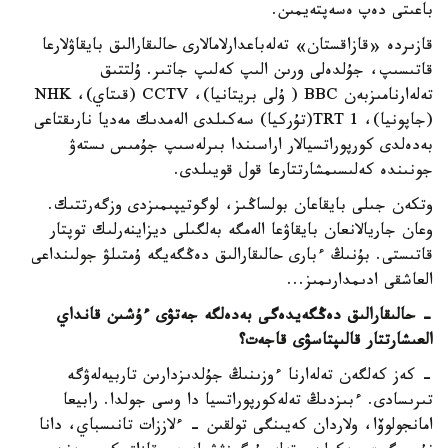
باعىتى دەپ ەسەپتەيمىن.
قازىردە «قازاقستان» تەلەباعدارلامالارى حالىقارالىق بايقاۋلارعا
قاتىسىپ، جۇلدەلى ورىن الىپ كەلىپ جاتىر. ۇلتتىق
تەلەارنامىزبەن BBC ( ۇلى بريتانيا)، CCTV (قىتاي)، NHK
(جاپونيا)، TRT 1(تۇركيا) سەكىلدى الەمدىك مەديا نارىقتاعى
بەدەلدى كورپوراتسيالار اراسىندا بىرلەسىپ جۇمىس ىستەۋ
جونىندە كەلىسىمشارتتارعا قول قويىلدى.
وتكەن جىلى بايقاعان بولساڭىز، لوگوتيپىمىزدى وزگەرتتىك.
وعان جاريالانعان بايقاۋعا الەمگە بەلگىلى ديزاينەرلىك توپتار
قاتىستى. بۇنىڭ ءبارى حالىقارالىق دەڭگەيگە ۇمتىلۋ جولىنداعى
العاشقى ادىمدارىمىز...
- حالىقارالىق دەڭگەيدەگى بەدەلگە جەتۋى ءۇشىن قانداي
العىشارتتار قالىپتاسۋى قاجەت؟
- كەز كەلگەن تەلەارنا ءوزىنىڭ جۇلدىزدارىن تاربيەلەۋگە
تىرىسادى. ءبىزدىڭ تەلەكورپوراتسيا دا وسى جولدا. رابيعا
امانجولوۆا، ولاردان كەيىنگى تولقىن - ءلاززات تانىسباي، دانا