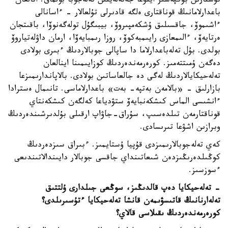
تۇستارىن بۇكپەسىز ايتۋعا جەتەلەيتىن تەلەجوبا بولماق. اتالعان
باعدارلامانىڭ قوناقتارى ەلگە قادىرلى تۇلعالار - ءاسانالى
ءاشىموۆ، جاقسىلىق ۇشكەمپىروۆ، بيبىگۇل تولەگەنوۆا، باقىتجان
ەرتايەۆ، ءالىمعازى رايىمبەكوۆ، روزا رىمبايەۆا، ارمان داۋلەتياروۆ
بولدى. بۇل تەلەباعدارلاما دا ساپالى جوبالاردىڭ ءبىرى بولادى
دەگەن ۇمىتتەمىز. كورەرمەندەردىڭ كوزايىمىنا اينالعان
تەلەحيكايالاردىڭ لەگى دە جالعاساتىن بولادى. بالاپاندارىمىزعا
بازارلىق - «بالامەن بەتپە- بەت» باعدارلاماسى. تانىمال ەسترادا
ءانشىسى الماس كىشكەنبايەۆ ستۋدياعا كەلگەن كىشكەنتاي
قوناقتارمەن تىلدەسىپ، سۇراق-جاۋاپ ارقىلى بۇلدىرشىندەردىڭ
وبرازىن اشۋعا تىرىسادى.
كەي تەلەجوبالارىمىزدى قۇپيا ۇستايمىز. ءبىراق سىزدەردىڭ
كوڭىلدەرىڭىزدەن شىعاتىنداي جاقسى جوبالار دايىندالاتىندىعى
ءسوزسىز.
- تەلەحيكايا دەپ قالدىڭىز، سوڭعى جىلدارى ۇلتتىق
تەلەارنانىڭ قاتىسۋىمەن قانشا تەلەحيكايا ءتۇسىرىلدى؟
كورەرمەندەردىڭ ىقىلاسى قالاي؟