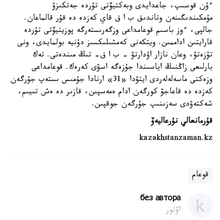
ءۇن قوسىپ، جاعدايدى وبەكتيۆتى تۇردە جەتكىزۋ
مۇمكىندىگىنەن وتاندىق ب ا ق قاي كەزدە دە قۇر قالماعان.
جالپى، ءوز باسىم قوعامداعى وزگەرىستەرگە پوزيتيۆتى تۇردە
قارايتىن اداممىن. ويتكەنى كەمشىلىكسىز دۇنيە بولمايدى، ونى
تۇزەتۋ، وعان نازار اۋدارتۋ - ب ا ق- تىڭ مىندەتى. تەك
بارلىعى زاڭنىڭ اياسىندا جۇزەگە اسۋى كەرەك. قوعامداعى
وزەكتى ماسەلەلەردى ايتۋدا «31» ارنادا جۇمىس ىستەپ جۇرگەن
كەزدە دە قاعاجۋ كورگەن ادام ەمەسپىن، قازىر دە ەش تىيىم،
شەكتەۋدى سەزىنىپ جۇرگەن جوقپىن.
قۇرمانعالي نۇرعاليەۆ
kazakhstanzaman.kz
قوعام
без автора
اۆتور