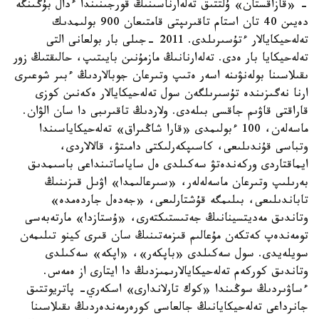
- «قازاقستان» ۇلتتىق تەلەارناسىنىڭ قورجىنىندا ءدال بۇگىنگە
دەيىن 40 تان استام تاقىرىپتى قامتىعان 900 بولىمدىك
تەلەحيكايالار ءتۇسىرىلدى. 2011 -جىلى بار بولعانى التى
تەلەحيكايا بار ەدى. تەلەارنانىڭ مازمۇنىن بايىتىپ، حالىقتىڭ زور
ىقىلاسىنا بولەنۋىنە اسەر ەتىپ وتىرعان جوبالاردىڭ ءبىر شوعىرى
ارنا نەگىزىندە تۇسىرىلگەن سول تەلەحيكايالار ەكەنىن كوزى
قاراقتى قاۋىم جاقسى بىلەدى. ولاردىڭ تاقىرىبى دا سان الۋان.
ماسەلەن، 100 ءبولىمدى «قارا شاڭىراق» تەلەحيكاياسىندا
وتباسى قۇندىلىعى، كاسىپكەرلىكتى دامىتۋ، قالالاردى،
ايماقتاردى وركەندەتۋ سەكىلدى ەل ساياساتىنداعى باسىمدىق
بەرىلىپ وتىرعان ماسەلەلەر، «سىرعالىمدا» اۋىل قىزىنىڭ
تاباندىلىعى، بىلىمگە قۇشتارلىعى، «جەدەل جاردەمدە»
وتاندىق مەديتسينانىڭ جەتىستىكتەرى، «ۇستازدا» مارتەبەسى
تومەندەپ كەتكەن مۇعالىم قىزمەتىنىڭ سان قىرى كينو تىلىمەن
سويلەيدى. سول سەكىلدى «باپكەر»، «اپكە» سەكىلدى
وتاندىق كوركەم تەلەحيكايالارىمىزدىڭ دا ايتارى از ەمەس.
ءساۋىردىڭ سوڭىندا «كوك تارلاندارى» اسكەري- پاتريوتتىق
جانرداعى تەلەحيكايانىڭ جالعاسى كورەرمەندەردىڭ ىقىلاسىنا