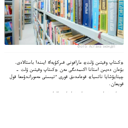
Фото: Астана әкімдігі
«كىتاپ وقيتىن ۇلت» مارافونى قىركۇيەك ايىندا باستالادى.
بۇعان دەيىن استانا اكىمدىگى مەن «كىتاپ وقيتىن ۇلت -
چيتايۋشايا ناتسيا» قوعامدىق قورى ءتيىستى مەموراندۋمعا قول
قويعان.
جوبا وقۋ مادەنيەتىن دامىتۋعا باعىتتالعان.
مارافون شارتى بويىنشا قاتىسۋشىلار التى اي ىشىندە 15 كىتاپ
وقۋى كەرەك. ودان كەيىن ولار وقىعان شىعارمالارى بويىنشا
تەستىلەۋدەن جانە بىرنەشە زياتكەرلىك كۋيزدەن وتەدى.