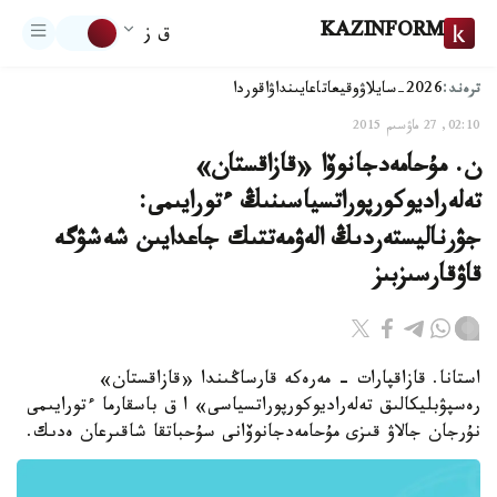
KAZINFORM
ق ز
ترەند:
2026-سايلاۋ
وقيعا
تاعايىنداۋ
اقوردا
02:10, 27 ماۋسىم 2015
ن. مۇحامەدجانوۆا «قازاقستان»
تەلەراديوكورپوراتسياسىنىڭ ءتورايىمى:
جۋرناليستەردىڭ الەۋمەتتىك جاعدايىن شەشۋگە
قاۋقارسىزبىز
استانا. قازاقپارات - مەرەكە قارساڭىندا «قازاقستان»
رەسپۋبليكالىق تەلەراديوكورپوراتسياسى» ا ق باسقارما ءتورايىمى
نۇرجان جالاۋ قىزى مۇحامەدجانوۆانى سۇحباتقا شاقىرعان ەدىك.