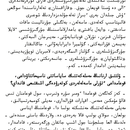
نۇرجىگىت سەكىلدى تەلەجۇرگىزۋشىلەردى قازاق كورەرمەندەرى
ءالى دە ۇمىتا قويعان جوق. «قازاقستان» تەلەارناسىندا سوڭعى
ءۇش جىلدان بەرى ءبىراز تەلەجۇلدىزداردىڭ شوعىرى
قالىپتاسىپ كەلەدى. ماسەلەن، بەلگىلى جۋرناليست ماقات
سادىقتى، «ايەل باقىتى» باعدارلاماسىنىڭ جۇرگىزۋشىسى ءلايلا
سۇلتان قىزىن، نۇرلان قويانبايەۆتى، مەيىرجان الىبەكتى،
بەيسەن قۇرانبەكتى، گۇلميرا دايرابايەۆانى، جاڭالىقتار
جۇرگىزۋشىلەرى - گۇلناز الىمگەرەيدى، لامبريان توپۋزيديستى،
«تاڭشولپان» جۇرگىزۋشىلەرى - جانسەرىكتى، يرينانى
بىلمەيتىن ادامدار كەمدە- كەم.
- ۇلتتىق ارنانىڭ مەملەكەتتىك ساياساتتى ناسيحاتتاۋداعى،
قوعامداعى ءتۇرلى ماسەلەلەردى كوتەرۋدەگى اشىقتىعى قانداي؟
- كەز كەلگەن قوعامدا ءومىر سۇرە وتىرىپ، سول قوعامنان تىس
قالۋ مۇمكىن ەمەس. اقپارات قۇرالدارى، مەيلى كوممەرتسيالىق،
مەيلى مەملەكەتتىك مەنشىكتە بولسا دا، قوعامنىڭ ايناسى
بولعان، سولاي بولىپ قالا بەرەدى دە. ولاردىڭ باستى مىندەتى -
ەلدىڭ العا جىلجۋىنا جول اشىپ جاتقان وزگەرىستەر، قادامدار،