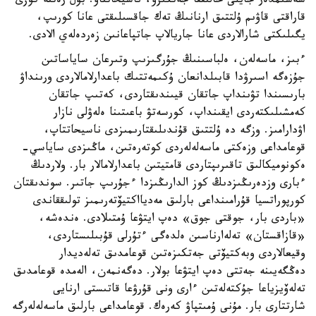
شەشىمدەر جايلى حالىققا جەتكىزۋ، ناسيحاتتاۋ. بۇل رەتتە كوزى
قاراقتى قاۋىم ۇلتتىق ارنانىڭ تەك جاقسىلىقتى عانا كورىپ،
يگىلىكتى شارالاردى عانا جاريالاپ جاتپاعانىن زەردەلەي الادى.
ءبىز، ماسەلەن، ەلباسىنىڭ جۇرگىزىپ وتىرعان ساياساتىن
جۇزەگە اسىرۋدا قابىلدانعان ۇكىمەتتىك باعدارلامالاردى ورىنداۋ
بارىسىندا تۋىنداپ جاتقان قيىندىقتاردى، كەتىپ جاتقان
كەمشىلىكتەردى ايقىنداپ، كورسەتۋ باعىتىنا ەلەۋلى نازار
اۋدارامىز. وزگە دە ۇلتتىق قۇندىلىقتارىمىزدى ناسيحاتتاپ،
قوعامداعى وزەكتى ماسەلەلەردى كوتەرەتىن، ماڭىزدى ساياسي-
ەكونوميكالىق تاقىرىپتاردى قامتيتىن باعدارلامالار بار. ولاردىڭ
ءبارى وزدەرىڭىزدىڭ كوز الدارىڭىزدا ءجۇرىپ جاتىر. سوندىقتان
كورپوراتسيا قۇرامىنداعى بارلىق مەديااكتيۆتەرىمىز تولىققاندى
«باردى بار، جوقتى جوق» دەپ ايتۋعا ۇمتىلادى. ەندەشە،
«قازاقستان» تەلەارناسىن ەلدەگى ءتۇرلى قۇبىلىستاردى،
وقيعالاردى وبەكتيۆتى جەتكىزەتىن قوعامدىق تەلەديدار
دەڭگەيىنە جەتتى دەپ ايتۋعا بولار. دەگەنمەن، الەمدە قوعامدىق
تەلەۆيزياعا جۇكتەلەتىن ءارى ونى قۇرۋعا قاتىستى ارنايى
شارتتارى بار. مۇنى ۇمىتپاۋ كەرەك. قوعامداعى بارلىق ماسەلەلەرگە