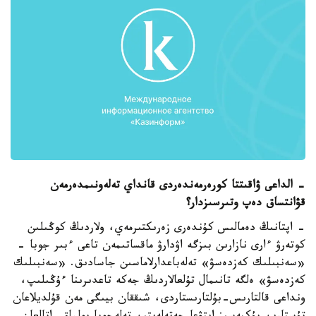
- الداعى ۋاقىتتا كورەرمەندەردى قانداي تەلەونىمدەرمەن
قۋانتساق دەپ وتىرسىزدار؟
- اپتانىڭ دەمالىس كۇندەرى زەرىكتىرمەي، ولاردىڭ كوڭىلىن
كوتەرۋ ءارى نازارىن بىزگە اۋدارۋ ماقساتىمەن تاعى ءبىر جوبا -
«سەنبىلىك كەزدەسۋ» تەلەباعدارلاماسىن جاسادىق. «سەنبىلىك
كەزدەسۋ» ەلگە تانىمال تۇلعالاردىڭ جەكە تاعدىرىنا ءۇڭىلىپ،
ونداعى قالتارىس-بۇلتارىستاردى، شىققان بيىگى مەن قۇلديلاعان