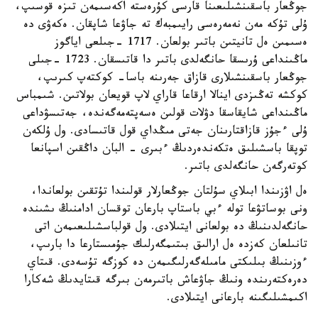
جوڭعار باسقىنشىلىعىنا قارسى كۇرەستە اكەسىمەن تىزە قوسىپ،
ۇلى تۇكە مەن نەمەرەسى رايىمبەك تە جاۋعا شاپقان. ەكەۋى دە
ەسىمىن ەل تانيتىن باتىر بولعان. 1717 -جىلعى اياگوز
ماڭىنداعى ۇرىسقا حانگەلدى باتىر دا قاتىسقان. 1723 -جىلى
جوڭعار باسقىنشىلارى قازاق جەرىنە باسا- كوكتەپ كىرىپ،
كوكشە تەڭىزدى اينالا ارقاعا قاراي لاپ قويعان بولاتىن. شىمباس
ماڭىنداعى شايقاسقا دۋلات قولىن ەسەپتەمەگەندە، جەتىسۋداعى
ۇلى ءجۇز قازاقتارىنان جەتى مىڭداي قول قاتىسادى. ول ۇلكەن
توپقا باسشىلىق ەتكەندەردىڭ ءبىرى - البان داڭقىن اسپانعا
كوتەرگەن حانگەلدى باتىر.
ەل اۋزىندا ابىلاي سۇلتان جوڭعارلار قولىندا تۇتقىن بولعاندا،
ونى بوساتۋعا تولە ءبي باستاپ بارعان توقسان ادامنىڭ ىشىندە
حانگەلدىنىڭ دە بولعانى ايتىلادى. ول قولباسشىلىعىمەن اتى
تانىلعان كەزدە ەل ارالىق بىتىمگەرلىك جۇمىستارعا دا بارىپ،
ءوزىنىڭ بىلىكتى مامىلەگەرلىگىمەن دە كوزگە تۇسەدى. قىتاي
دەرەكتەرىندە ونىڭ جاۋعاش باتىرمەن بىرگە قىتايدىڭ شەكارا
اكىمشىلىگىنە بارعانى ايتىلادى.