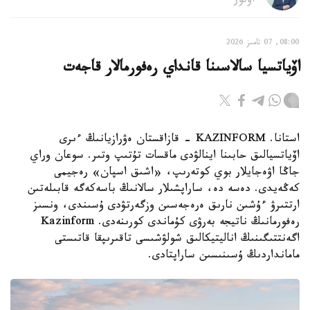
اۆتور
08:00, 07 تامىز 2026
اۆياتسيا سالاسىنا قانداي رەفورمالار قاجەت
استانا. KAZINFORM - قازاقستان ەۋرازيانىڭ ءىرى
اۆياتسيالىق حابىنا اينالۋدى ماقسات تۇتىپ وتىر. سوعان وراي
جاڭا اۋەجايلار بوي كوتەرىپ، «اشىق اسپان» رەجيمى
كەڭەيدى. دەسە دە، ساراپشىلار سالانىڭ باسەكەگە قابىلەتىن
ارتتىرۋ ءۇشىن نارىق ەرەجەسىن وزگەرتۋدى ۇسىندى، ونسىز
رەفورمانىڭ ناتيجە بەرۋى كۇماندى كورىنەدى. Kazinform
اگەنتتىگىنىڭ اناليتيكالىق شولۋشىسى تاقىرىپقا قاتىستى
مامانداردىڭ ۇسىنىسىن ساراپتادى.