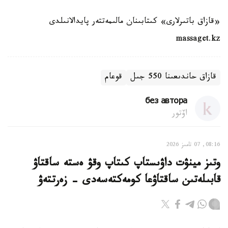
«قازاق باتىرلارى» كىتابىنان مالىمەتتەر پايدالانىلدى
massaget.kz
قازاق حاندىعىنا 550 جىل
قوعام
без автора
اۆتور
08:16, 07 تامىز 2026
وتىز مينۋت داۋىستاپ كىتاپ وقۋ ەستە ساقتاۋ
قابىلەتىن ساقتاۋعا كومەكتەسەدى - زەرتتەۋ