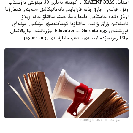
استانا. KAZINFORM - كۇنىنە نەبارى 30 مينۋتتى داۋىستاپ
وقۋ، قولمەن جازۋ جانە قاراپايىم ماتەماتيكالىق ەسەپتەر شىعارۋعا
ارناۋ ەگدە جاستاعى ادامداردىڭ ەستە ساقتاۋ جانە ويلاۋ
قابىلەتىن ۇزاق ۋاقىت ساقتاۋعا كومەكتەسۋى مۇمكىن. مۇنداي
قورىتىندى Educational Gerontology جۋرنالىندا جاريالانعان
جاڭا زەرتتەۋدە ايتىلدى، دەپ حابارلايدى psypost.org.
سۋرەت: istockphoto.com