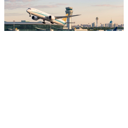
كوللاج: Kazinform / ج ي
نارىقتى رەتتەۋ تەتىگى
جاڭا تەرمينال، اۆياتسيالىق وتىن ءوندىرىسى سەكىلدى ماسەلەلەر
اۋقىمدى رەفورمانىڭ ءبىر بولىگى عانا. قازىر مەملەكەتكە قول
جايماي، كومپانيالاردىڭ ءوز بەتىنشە دامۋىنا مۇمكىندىك بەرۋ
ودان دا ماڭىزدى بولىپ تۇر. VietJet Qazaqstan
كومپانياسىنىڭ باسقارما ءتوراعاسى ادىلبەك ومىراليەۆتىڭ
ايتۋىنشا، وتاندىق نارىق مۇنداي تاۋەكەلگە دايىن.