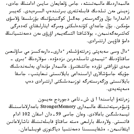
عالىمداردىڭ مالىمەتىنشە، جاس ۇلعايعان سايىن ادامنىڭ جادى،
زەيىنى مەن تىلدىك قابىلەتتەرى بىرتىندەپ السىرەيدى. كەيبىر
ادامداردا بۇل وزگەرىستەر جەڭىل كوگنيتيۆتىك بۇزىلىسقا ۇلاسۋى
مۇمكىن. بۇل جاعداي كۇندەلىكتى ومىرگە ايتارلىقتاي كەدەرگى
كەلتىرمەگەنىمەن، بولاشاقتا التسگەيمەر اۋرۋى مەن دەمەنتسيانىڭ
دامۋ قاۋپىن ارتتىرادى.
ءدال وسى سەبەپتى زەرتتەۋشىلەر ءدارى-دارمەكسىز مي ساۋلىعىن
ساقتاۋدىڭ ءتيىمدى تاسىلدەرىن ىزدەۋدە. سولاردىڭ ءبىرى -
ميدى تۇراقتى تۇردە جاتتىقتىرۋ. عالىمدار مۇنداي بەلسەندىلىك
جۇيكە جاسۋشالارى اراسىنداعى بايلانىستى نىعايتىپ، جاسقا
بايلانىستى وزگەرىستەرگە توزىمدىلىكتى ارتتىرادى دەپ
ەسەپتەيدى.
زەرتتەۋ اياسىندا ا ق ش-تاعى دجوردج مەيسون
ۋنيۆەرسيتەتىنىڭ عالىمدارى StrongerMemory باعدارلاماسىنىڭ
تيىمدىلىگىن باعالادى. وعان جاسى 59-دان اسقان 102 ادام
قاتىستى. ولاردىڭ بارلىعى ەستە ساقتاۋ قابىلەتىنىڭ ناشارلاعانىن
ايتقانىمەن، ەشقايسىسىنا دەمەنتسيا دياگنوزى قويىلماعان.