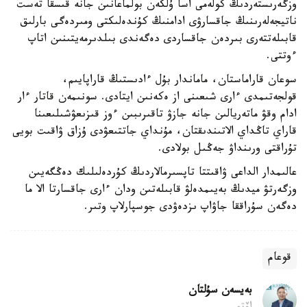
وزگەرىستەردىڭ كولەمى اسا ۇلكەن بولماعانىن جانە قىسقا تەست
ناتيجەلەرىنىڭ جاقسارۋى ادامنىڭ كۇندەلىكتى ومىردەگى بارلىق
قابىلەتتەرى بىردەن جاقساردى دەگەندى بىلدىرمەيتىنىن اتاپ
ءوتتى.
سوعان قاراماستان، ماماندار بۇل ءادىستىڭ قاراپايىم،
قولجەتىمدى ءارى شىعىنى از ەكەنىن ايتادى. سونىمەن قاتار ءار
ادام وقۋ ماتەريالىن جانە جازۋ تاقىرىبىن ءوز قىزىعۋشىلىعىنا
قاراي تاڭداي الاتىندىقتان، مۇنداي جاتتىعۋدى ۇزاق ۋاقىت بويى
تۇراقتى ورىنداۋ جەڭىل بولادى.
عالىمدار الداعى ۋاقىتتا تاپسىرمالاردىڭ كۇردەلىلىك دەڭگەيىن
وزگەرتۋ ميدىڭ بەيىمدەلۋ قابىلەتىن ودان ءارى جاقسارتا الا ما
دەگەن سۇراققا جاۋاپ ىزدەۋدى جوسپارلاپ وتىر.
قوعام
بەيسەن سۇلتان