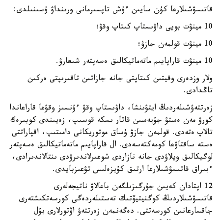
قاتىسۋشىلارعا كۇن سايىن ءۇش تاپسىرمانى ورىنداۋ ۇسىنىلدى:
10 مينۋت بويى داۋىستاپ كىتاپ وقۋ؛
10 مينۋت قولمەن جازۋ؛
10 مينۋت قاراپايىم ماتەماتيكالىق ەسەپتەر شىعارۋ.
ولار وزدەرى وقيتىن كىتاپتى جانە جازاتىن تاقىرىپتى ەركىن
تاڭدادى.
زەرتتەۋشىلەردىڭ ايتۋىنشا، داۋىستاپ وقۋ ءۇنسىز وقۋعا قاراعاندا
كورۋ مەن ەستۋ جۇيەسىن قاتار ىسكە قوسىپ، زەيىندى كوبىرەك
تالاپ ەتەدى. قولمەن جازۋ ۇساق موتوريكانى دامىتىپ، اقپاراتتى
ەستە ساقتاۋعا كومەكتەسەدى. ال قاراپايىم ماتەماتيكالىق ەسەپتەر
لوگيكالىق ويلاۋدى جانە نازاردى شوعىرلاندىرۋدى ىنتالاندىرادى،
ءبىراق قاتىسۋشىلارعا ارتىق كۇيزەلىس تۋعىزبايدى.
12 اپتادان كەيىن جۇرگىزىلگەن باعالاۋ ناتيجەلەرى
قاتىسۋشىلاردىڭ كوگنيتيۆتىك تەستىلەردەگى كورسەتكىشتەرى
جاقسارعانىن كورسەتتى. دەگەنمەن زەرتتەۋ اۆتورلارى بۇل