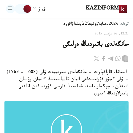
KAZINFORM
ق ز
ترەند:
2026-سايلاۋ
وقيعا
تاعايىنداۋ
اقوردا
12:23, 26 ماۋسىم 2015
حانگەلدى باتىردىڭ ەرلىگى
استانا. قازاقپارات - حانگەلدى سىرىمبەت ۇلى (1688 - 1763)
- ۇلى ءجۇز قۇرامىنداعى البان تايپاسىنىڭ ءالجان رۋىنان
شىققان، جوڭعار باسقىنشىلىعىنا قارسى كۇرەسكەن اتاقتى
باتىرلاردىڭ ءبىرى.