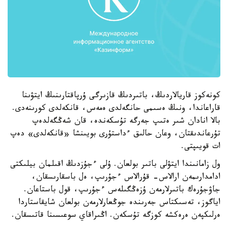
كونەكوز قاريالاردىڭ، باتىردىڭ قازىرگى ۇرپاقتارىنىڭ ايتۋىنا
قاراعاندا، ونىڭ ەسىمى حانگەلدى ەمەس، قانكەلدى كورىنەدى.
بالا انادان شىر ەتىپ جەرگە تۇسكەندە، قان شەڭگەلدەپ
تۇرعاندىقتان، وعان حالىق ءداستۇرى بويىنشا «قانكەلدى» دەپ
ات قويىپتى.
ول زامانىندا ايتۋلى باتىر بولعان. ۇلى ءجۇزدىڭ اقىلمان بيلىكتى
ادامدارىمەن ارالاس- قۇرالاس ءجۇرىپ، ەل باسقارىسقان،
جاۋجۇرەك باتىرلارمەن ۇزەڭگىلەس ءجۇرىپ، قول باستاعان.
اياگوز، تەسىكتاس جەرىندە جوڭعارلارمەن بولعان شايقاستاردا
ەرلىكپەن ەرەكشە كوزگە تۇسكەن. اڭىراقاي سوعىسىنا قاتىسقان.