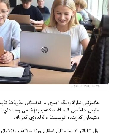
Фото: Euronews
نەگىزگى شارالاردىڭ ءبىرى - نەگىزگى جازباشا تاپسى
سايىن شامامەن 9 مىڭ مەكتەپ وقۋشىسى وس
ەمتيحان كەزىندە قوسىمشا دالەلدەۋى كەرەك.
بۇل شارالار 16 جاستان اسقان ورتا مەكتەپ وقۋشىلارىنا قاتىستى بولادى.