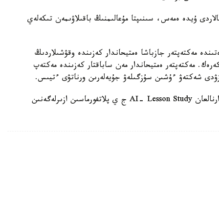
الاردى ۇيدە ەمەس، سىنىپتا مۇعالىمنىڭ باقىلاۋىمەن تىكەلەي
ىندە مەكتەپتەر جازباشا ەمتيحاندار كەزىندە وقۋشىلاردىڭ
 كەرەك. مەكتەپتەر ەمتيحاندار مەن ساباقتار كەزىندە مەكتەپ
زۋدى شەكتەۋ ءۇشىن سۇزگىلەۋ جۇيەلەرىن ورناتۋى ءتيىس.
وسىعان دەيىن QyzPU ستۋدەنتتەرى پەداگوگتەرگە ارنالعان AI- Lesson Study ج ي پلاتفورماسىن ازىرلەگەنىن