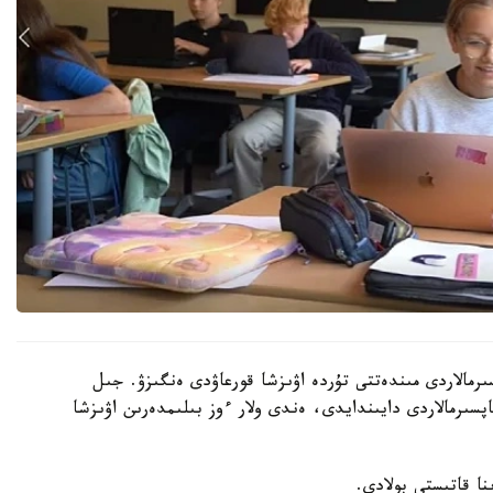
رمالاردى مىندەتتى تۇردە اۋىزشا قورعاۋدى ەنگىزۋ. جىل
ىنداي تاپسىرمالاردى دايىندايدى، ەندى ولار ءوز بىلىمدەرىن اۋىزشا