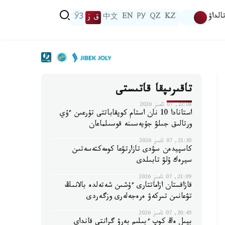
الداۋ
KZ
QZ
РУ
EN
中文
ق ز
ЎЗ
تاقىرىپقا قاتىستى
22:08, 07 تامىز 2026
استانادا 10 نان استام كوپقاباتتى تۇرعىن ءۇي
ورتالىق جىلۋ جۇيەسىنە قوسىلماعان
21:30, 07 تامىز 2026
كاسپيدەن سۋدى تازارتۋعا كومەكتەسەتىن
سيرەك ۇلۋ تابىلدى
21:09, 07 تامىز 2026
قازاقستان ازاماتتارى ءۇشىن شەتەلدە بالانىڭ
تۋعانىن تىركەۋ ەرەجەلەرى وزگەردى
20:45, 07 تامىز 2026
بيىل ەڭ كوپ ءبىلىم بەرۋ گرانتى قانداي