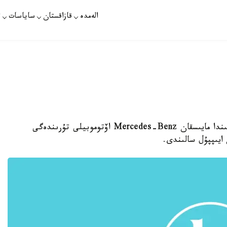
الەمدە
قازاقستان
ساياسات
ت
استانا. قازاقپارات - گەرمانياداعى كارلسرۋە قالاسىندا مايىسقان Mercedes-Benz اۆتوموبيلى تۇرىندەگى
ايىپپۇل سالىندى.