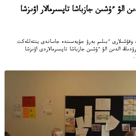
ن الۋ ءۇشىن جازباشا تاپسىرمالار اۋىزشا
جوعارى سىنىپ وقۋشىلارى ءبىلىم بەرۋ جۇيەسىندە جاساندى ينتەللەكت
ۋدىڭ الدىن الۋ ءۇشىن جازباشا تاپسىرمالاردى اۋىزشا