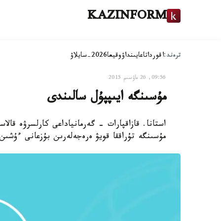
KAZINFORM
ترەند:
اقوردا
تاعايىنداۋ
وقيعا
2026-سايلاۋ
09:56, 26 ماۋسىم 2015
مۇسىنگە ايىپپۇل سالىندى
مۇسىنگە تۇراققا قويۋ ەرەجەلەرىن بۇزعانى ءۇشىن 