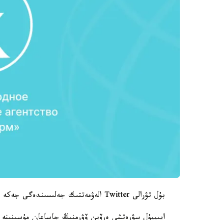
بۇل تۋرالى Twitter الەۋمەتتىك جەلىسىندەگى جەكە پاراقشاسىندا پايدالانۋشى Sham Jaff جازدى.
ايىپپۇل سۋرەتشى ەرۆين ۆۋرمنىڭ جاساعان مۇسىنىنە س