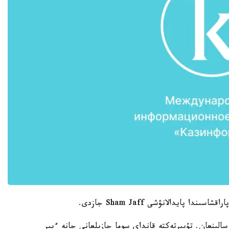
الىنعان. تۇبىرتەكتە قانداي سوما جازىلعانى جانە ءبىر