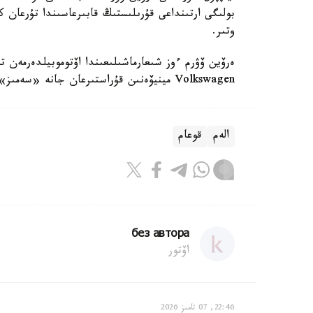
بولىگى ارتىنداعى قۇرىلىستىڭ قابىرعاسىندا تۇرعان ك
وتىر.
ەرۆين ۆۋرم ءوز شىعارماشىلىعىندا اۆتوموبيلدەرمەن 
Volkswagen مينيۆەنىن قۇراستىرعان جانە «سەمىز» كولىكتەر توپتاماسىنىڭ اۆتورى بولىپ تابىلادى.
الەم
قوعام
без автора
اۆتور
22:46, 07 تامىز 2026