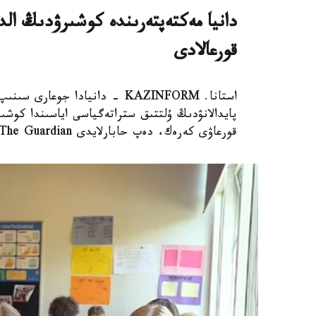
دانيا مەكتەپتەرىندە كوشىرۋدىڭ الدى
قورعالادى
استانا. KAZINFORM - دانيادا 
پايدالانۋدىڭ ۇلتتىق ستراتەگياسى اياسىندا كوشىر
قورعاۋى كەرەك، دەپ حابارلايدى The Guardian.