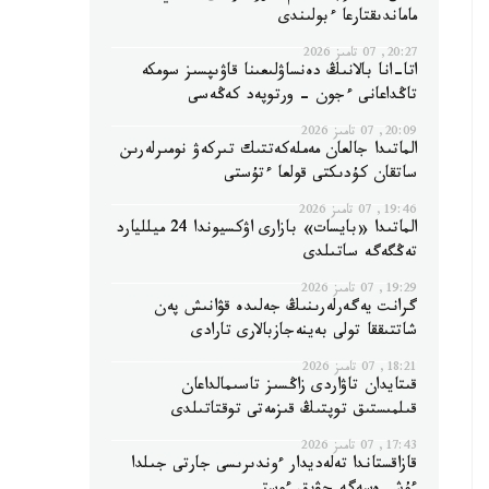
ماماندىقتارعا ءبولىندى
20:27, 07 تامىز 2026
اتا-انا بالانىڭ دەنساۋلىعىنا قاۋىپسىز سومكە
تاڭداعانى ءجون - ورتوپەد كەڭەسى
20:09, 07 تامىز 2026
الماتىدا جالعان مەملەكەتتىك تىركەۋ نومىرلەرىن
ساتقان كۇدىكتى قولعا ءتۇستى
19:46, 07 تامىز 2026
الماتىدا «بايسات» بازارى اۋكسيوندا 24 ميلليارد
تەڭگەگە ساتىلدى
19:29, 07 تامىز 2026
گرانت يەگەرلەرىنىڭ جەلىدە قۋانىش پەن
شاتتىققا تولى بەينەجازبالارى تارادى
18:21, 07 تامىز 2026
قىتايدان تاۋاردى زاڭسىز تاسىمالداعان
قىلمىستىق توپتىڭ قىزمەتى توقتاتىلدى
17:43, 07 تامىز 2026
قازاقستاندا تەلەديدار ءوندىرىسى جارتى جىلدا