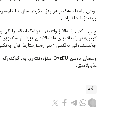
بۇدان باسقا، مەكتەپتەر وقۋشىلاردى جازباشا تاپسىرم
ورىنداۋعا شاقىرادى.
ج ي- ءدى پايدالانۋ ۇلتتىق ستراتەگيانىڭ بولىگى رەت
كومپيۋتەر پايدالانۋىن قاداعالايتىن قۇرالدار ەنگىزۋى
جەلىسىندەگى بەلگىلى ءبىر رەسۋرستارعا قول جەتكى
حابارلادىق.
الەم