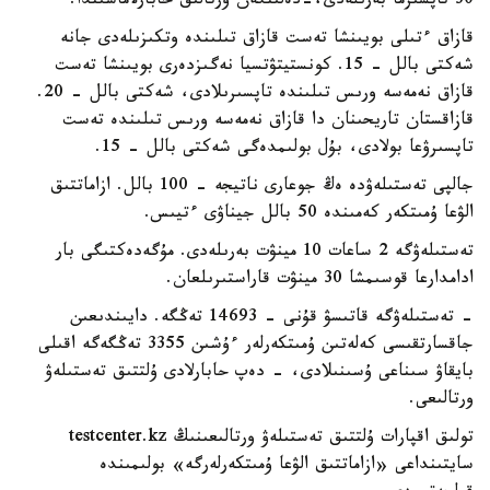
30 تاپسىرما بەرىلەدى،-دەلىنگەن ورتالىق حابارلاماسىندا.
قازاق ءتىلى بويىنشا تەست قازاق تىلىندە وتكىزىلەدى جانە
شەكتى بالل - 15. كونستيتۋتسيا نەگىزدەرى بويىنشا تەست
قازاق نەمەسە ورىس تىلىندە تاپسىرىلادى، شەكتى بالل - 20.
قازاقستان تاريحىنان دا قازاق نەمەسە ورىس تىلىندە تەست
تاپسىرۋعا بولادى، بۇل بولىمدەگى شەكتى بالل - 15.
جالپى تەستىلەۋدە ەڭ جوعارى ناتيجە - 100 بالل. ازاماتتىق
الۋعا ۇمىتكەر كەمىندە 50 بالل جيناۋى ءتيىس.
تەستىلەۋگە 2 ساعات 10 مينۋت بەرىلەدى. مۇگەدەكتىگى بار
ادامدارعا قوسىمشا 30 مينۋت قاراستىرىلعان.
- تەستىلەۋگە قاتىسۋ قۇنى - 14693 تەڭگە. دايىندىعىن
جاقسارتقىسى كەلەتىن ۇمىتكەرلەر ءۇشىن 3355 تەڭگەگە اقىلى
بايقاۋ سىناعى ۇسىنىلادى، - دەپ حابارلادى ۇلتتىق تەستىلەۋ
ورتالىعى.
تولىق اقپارات ۇلتتىق تەستىلەۋ ورتالىعىنىڭ testcenter.kz
سايتىنداعى «ازاماتتىق الۋعا ۇمىتكەرلەرگە» بولىمىندە