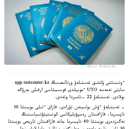
Фото: Polisia.kz
ءوتىنىشتى ۇلتتىق تەستىلەۋ ورتالىعىنىڭ app.testcenter.kz
سايتى نەمەسە UTO ءموبيلدى قوسىمشاسى ارقىلى بەرۋگە
بولادى. تەستىلەۋ 22 -تامىزدا وتەدى.
- تەستىلەۋ ءۇش بولىمنەن تۇرادى: قازاق ءتىلى بويىنشا 30
تاپسىرما، قازاقستان رەسپۋبليكاسى كونستيتۋتسياسىنىڭ
نەگىزدەرى بويىنشا 40 تاپسىرما جانە قازاقستان تاريحى بويىنشا