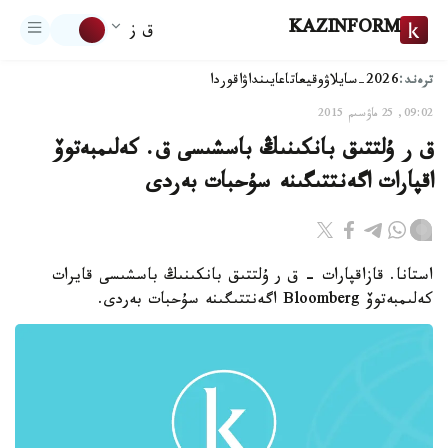
KAZINFORM
ق ز
ترەند:
2026-سايلاۋ
وقيعا
تاعايىنداۋ
اقوردا
09:02, 25 ماۋسىم 2015
ق ر ۇلتتىق بانكىنىڭ باسشىسى ق. كەلىمبەتوۆ
اقپارات اگەنتتىگىنە سۇحبات بەردى
استانا. قازاقپارات - ق ر ۇلتتىق بانكىنىڭ باسشىسى قايرات
كەلىمبەتوۆ Bloomberg اگەنتتىگىنە سۇحبات بەردى.