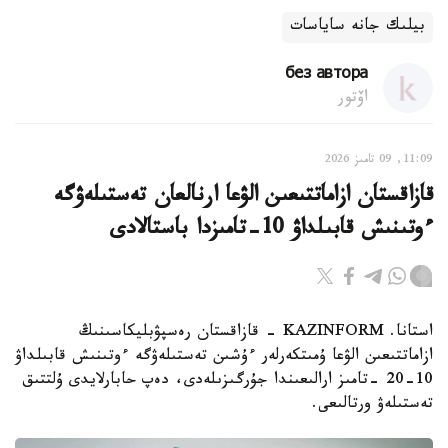
بيلىك جانە ساياسات
без автора
اۆتور
11:09, 09 تامىز 2026
قازاقستان ازاماتتىعىن الۋعا ارنالعان تەستىلەۋگە
ءوتىنىش قابىلداۋ 10-تامىزدا باستالادى
استانا. KAZINFORM - قازاقستان رەسپۋبليكاسىنىڭ
ازاماتتىعىن الۋعا ۇمىتكەرلەر ءۇشىن تەستىلەۋگە ءوتىنىش قابىلداۋ
10-20 -تامىز ارالىعىندا جۇرگىزىلەدى، دەپ حابارلايدى ۇلتتىق
تەستىلەۋ ورتالىعى.