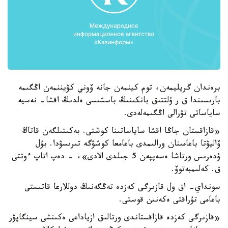
برەندان گريليمەن، توم كينمەن جانە ۆوني كۋيننمەن اڭگىمە
بارىسىندا ق ر ۇلتتىق بانكىنىڭ باسشىسى ەلدىڭ اقشا- نەسيە
ساياساتى تۋرالى اڭگىمەلەدى.
«قازاقستان جاڭا اقشا ساياساتىنا كوشتى. بەكىتىلگەن قاتاڭ
ۆاليۋتا باعامىنان ورالىمدى باعامعا كوشۋگە تىرىسۋدا. بۇل
ۇدەرىس ورتاشا ەسەپپەن 5 جىلدى الادى»، - دەپ اتاپ ءوتتى
ق. كەلىمبەتوۆ.
سونداي- اق ول قازىرگى كەزدە تەڭگەنىڭ دوللارعا قاتىستى
باعامى تۇراقتى ەكەنىن قوستى.
«قازىرگى كەزدە قازاقستاندى ورتالىق ازياداعى ەكىنشى سينگاپۋر