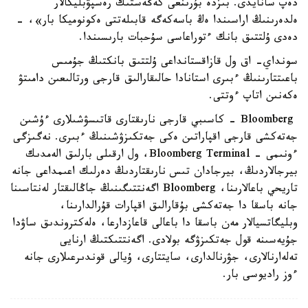
دەپ سانايدى. بىزدە بۇرىنعى كەڭەستىك رەسپۋبليكالار
ەلدەرىنىڭ اراسىندا ەڭ باسەكەگە قابىلەتتى ەكونوميكا بار»، -
دەدى ۇلتتىق بانك ءتوراعاسى سۇحبات بارىسىندا.
سونداي- اق ول قازاقستانداعى ۇلتتىق بانكتىڭ جۇمىس
باعىتتارىنىڭ ءبىرى استانادا حالىقارالىق قارجى ورتالىعىن دامىتۋ
ەكەنىن اتاپ ءوتتى.
Bloomberg - كاسىبي قارجى نارىقتارى قاتىسۋشىلارى ءۇشىن
جەتەكشى قارجى اقپاراتىن ەكى جەتكىزۋشىنىڭ ءبىرى. نەگىزگى
ءونىمى - Bloomberg Terminal، ول ارقىلى بارلىق الەمدىك
بيرجالاردىڭ، بيرجادان تىس نارىقتاردىڭ دەرلىك اعىمداعى جانە
تاريحي باعالارىنا، Bloomberg اگەنتتىگىنىڭ جاڭالىقتار لەنتاسىنا
جانە باسقا دا جەتەكشى بۇقارالىق اقپارات قۇرالدارىنا،
وبليگاتسيالار مەن باسقا دا باعالى قاعازدارعا، ەلەكتروندىق ساۋدا
جۇيەسىنە قول جەتكىزۋگە بولادى. اگەنتتىكتىڭ ارنايى
تەلەارنالارى، جۋرنالدارى، سايتتارى، ۇيالى قوندىرعىلارى جانە
ءوز راديوسى بار.