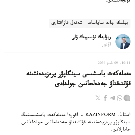
قولجەتىمدى.
بيلىك جانە ساياسات
شەتەل قازاقتارى
ريزابەك نۇسىپبەك ۇلى
اۆتور
10:11, 09 تامىز 2026
مەملەكەت باسشىسى سينگاپۋر پرەزيدەنتىنە
قۇتتىقتاۋ جەدەلحاتىن جولدادى
استانا. KAZINFORM - اقوردا مەملەكەت باسشىسىنىڭ
سينگاپۋر پرەزيدەنتىنە قۇتتىقتاۋ جەدەلحاتىن جولداعانىن
حابارلادى.