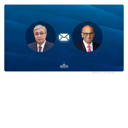
Фото: Ақорда
قاسىم-جومارت توقايەۆ تارمان شانمۋگاراتنام مەن ونىڭ
وتانداستارىن سينگاپۋردىڭ ۇلتتىق مەيرامى - تاۋەلسىزدىك
كۇنىمەن قۇتتىقتادى.
- پرەزيدەنت جەدەلحاتتا بۇل مەرەكە سينگاپۋر حالقى ءۇشىن
ۇلتتىق بىرلىكتىڭ، مەملەكەت دەربەستىگىنىڭ جانە ورنىقتى