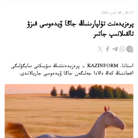
20:17, 08 تامىز 2026
پرەزيدەنت تۇلپارىنىڭ جاڭا ۆيدەوسى قىزۋ
تالقىلانىپ جاتىر
استانا. KAZINFORM - پرەزيدەنتتىڭ سۇيىكتى سايگۇلىگى
اقجاننىڭ كەڭ دالادا جەلىگەن جاڭا ۆيدەوسى جاريالاندى.