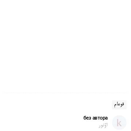
قوعام
без автора
اۆتور