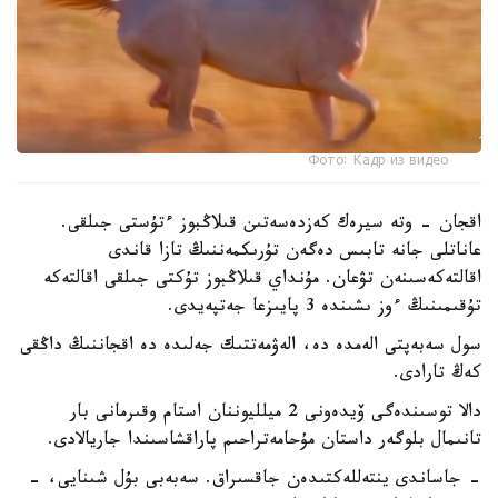
Фото: Кадр из видео
اقجان - وتە سيرەك كەزدەسەتىن قىلاڭبوز ءتۇستى جىلقى.
عاناتلى جانە تابىس دەگەن تۇرىكمەننىڭ تازا قاندى
اقالتەكەسىنەن تۋعان. مۇنداي قىلاڭبوز تۇكتى جىلقى اقالتەكە
تۇقىمىنىڭ ءوز ىشىندە 3 پايىزعا جەتپەيدى.
سول سەبەپتى الەمدە دە، الەۋمەتتىك جەلىدە دە اقجاننىڭ داڭقى
كەڭ تارادى.
دالا توسىندەگى ۆيدەونى 2 ميلليوننان استام وقىرمانى بار
تانىمال بلوگەر داستان مۇحامەتراحىم پاراقشاسىندا جاريالادى.
- جاساندى ينتەللەكتىدەن جاقسىراق. سەبەبى بۇل شىنايى، -