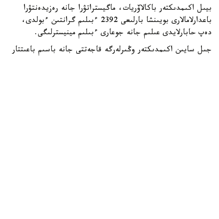
بيىل اكىمدىكتەر باكالاۆريات، ماگيستراتۋرا جانە رەزيدەنتۋرا
باعدارلامالارى بويىنشا بارلىعى 2392 ءبىلىم گرانتىن ءبولدى،
دەپ حابارلايدى عىلىم جانە جوعارى ءبىلىم مينيسترلىگى.
جىل سايىن اكىمدىكتەر وڭىرلەرگە قاجەتتى جانە باسىم باعىتتار
بويىنشا مامانداردى ماقساتتى دايارلاۋ ءۇشىن ءبىلىم بەرۋ
گرانتتارىن ۇسىنادى.
- بيىل جەرگىلىكتى اتقارۋشى ورگاندار باكالاۆريات، ماگيستراتۋرا
جانە رەزيدەنتۋرا باعدارلامالارى بويىنشا وقۋعا 2392 ءبىلىم بەرۋ
گرانتىن ءبولدى،-دەلىنگەن مينيسترلىك حابارلاماسىندا.
ەڭ كوپ گرانت استانا قالاسىندا قاراستىرىلعان - 303.
شىمكەنت قالاسىنىڭ اكىمدىگى 285، شىعىس قازاقستان وبلىسى
270 گرانت ءبولدى.
باتىس قازاقستان وبلىسىندا – 211، اباي جانە تۇركىستان
وبلىستارىندا – 200 دەن، اقمولا وبلىسىندا – 199، قاراعاندى
وبلىسىندا – 198، اتىراۋ وبلىسىندا – 187، ماڭعىستاۋ
وبلىسىندا 163 گرانت قاراستىرىلعان. قالعان وڭىرلەردىڭ