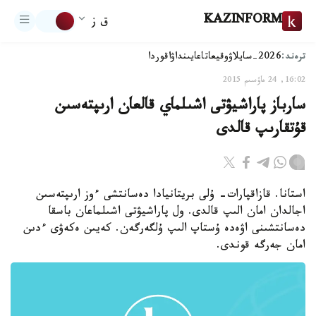
KAZINFORM
ق ز
ترەند:
2026-سايلاۋ
وقيعا
تاعايىنداۋ
اقوردا
16:02, 24 ماۋسىم 2015
سارباز پاراشيۋتى اشىلماي قالعان ارىپتەسىن
قۇتقارىپ قالدى
استانا. قازاقپارات- ۇلى بريتانيادا دەسانتشى ءوز ارىپتەسىن
اجالدان امان الىپ قالدى. ول پاراشيۋتى اشىلماعان باسقا
دەسانتشىنى اۋەدە ۇستاپ الىپ ۇلگەرگەن. كەيىن ەكەۋى ءدىن
امان جەرگە قوندى.