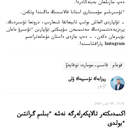
دەپ جازىلعان بەينەكادردا.
ءتۇسىرىلىم جۇمىستارى استانا قالاسىنىڭ ماڭىندا وتكەن.
- تۇلپاردى العاش بولىپ تابيعاتقا شىعارىپ، درونعا تۇسىردىك.
پرەزيدەنتىمىزدىڭ سەنىمىمەن سۇيىكتى تۇلپارىن ءتۇسىرۋ ماعان
بۇيىرعان ەكەن، - دەپ جازدى داستان مۇحامەتراحىم
Instagram پاراقشاسىندا.
قوعام
قاسىم-جومارت توقايەۆ
ريزابەك نۇسىپبەك ۇلى
اۆتور
17:51, 08 تامىز 2026
اكىمدىكتەر تالاپكەرلەرگە نەشە ءبىلىم گرانتىن
ءبولدى