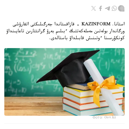
استانا. KAZINFORM - قازاقستاندا جەرگىلىكتى اتقارۋشى
ورگاندار بولەتىن مەملەكەتتىك ءبىلىم بەرۋ گرانتتارىن تاعايىنداۋ
كونكۋرسىنا ءوتىنىش قابىلداۋ باستالدى.
Фото: Gov.kz