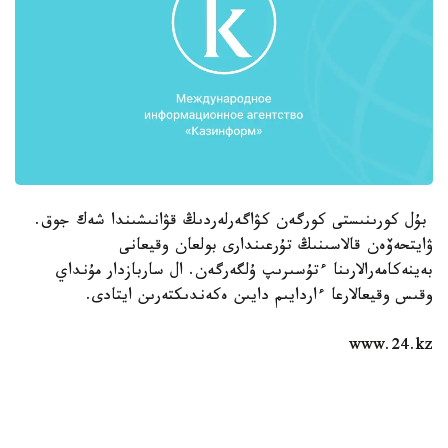
بۇل كورىنىستى كورگەن كۋاگەرلەردىڭ قۋانىشىندا شەك جوق.
ۋايتحەۆەن قالاسىنىڭ تۇرعىندارى بولعان وقيعانى
بەينەكامەرالارىنا ءتۇسىرىپ ۇلگەرگەن. ال ساربازدار مۇنداي
وقىس وقيعالارعا ءاردايىم دايىن ەكەندىكتەرىن ايتادى.
www.24.kz