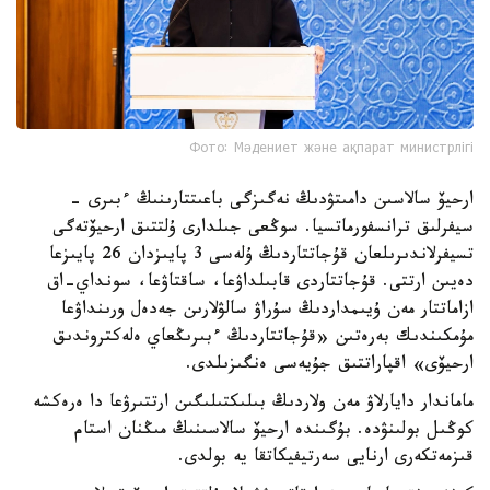
Фото: Мәдениет және ақпарат министрлігі
ارحيۆ سالاسىن دامىتۋدىڭ نەگىزگى باعىتتارىنىڭ ءبىرى -
سيفرلىق ترانسفورماتسيا. سوڭعى جىلدارى ۇلتتىق ارحيۆتەگى
تسيفرلاندىرىلعان قۇجاتتاردىڭ ۇلەسى 3 پايىزدان 26 پايىزعا
دەيىن ارتتى. قۇجاتتاردى قابىلداۋعا، ساقتاۋعا، سونداي-اق
ازاماتتار مەن ۇيىمداردىڭ سۇراۋ سالۋلارىن جەدەل ورىنداۋعا
مۇمكىندىك بەرەتىن «قۇجاتتاردىڭ ءبىرىڭعاي ەلەكتروندىق
ارحيۆى» اقپاراتتىق جۇيەسى ەنگىزىلدى.
ماماندار دايارلاۋ مەن ولاردىڭ بىلىكتىلىگىن ارتتىرۋعا دا ەرەكشە
كوڭىل بولىنۋدە. بۇگىندە ارحيۆ سالاسىنىڭ مىڭنان استام
قىزمەتكەرى ارنايى سەرتيفيكاتقا يە بولدى.