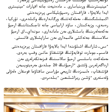
كونفەرەنتسيا جۇمىسىنا قازاقستان رەسپۋبليكاسى پرەمەر-
ءمينيسترىنىڭ ورىنباسارى - مادەنيەت جانە اقپارات ءمينيسترى
ايدا بالايەۆا، قازاقستان رەسپۋبليكاسى پرەزيدەنتى
اكىمشىلىگىنىڭ، مەملەكەتتىك ورگانداردىڭ وكىلدەرى، تۇركيا،
رەسەي، وزبەكستان، ساۋد ارابياسى جانە تاجىكستاننىڭ ارحيۆ
مەكەمەلەرىنىڭ باسشىلارى مەن ماماندارى، سونداي-اق ارحيۆ
سالاسىنىڭ جەتەكشى عالىمدارى مەن ساراپشىلارى قاتىستى.
ءىس-شارانىڭ اشىلۋىندا ايدا بالايەۆا قازاقستان پرەزيدەنتى
قاسىم-جومارت توقايەۆتىڭ قۇتتىقتاۋ حاتىن وقىپ بەردى.
مەملەكەت باسشىسى ارحيۆ سالاسىنىڭ قىزمەتكەرلەرى مەن
ارداگەرلەرىن ۇلتتىق ءارحيۆتىڭ 20 جىلدىق مەرەيتويىمەن
قۇتتىقتاپ، ەلىمىزدىڭ تاريحي مۇراسىن ساقتاۋعا قوسقان ەلەۋلى
ۇلەستەرى ءۇشىن ريزاشىلىعىن ءبىلدىردى.