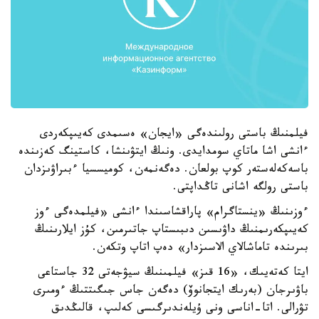
فيلمنىڭ باستى رولىندەگى «ايجان» ەسىمدى كەيىپكەردى
ءانشى اشا ماتاي سومدايدى. ونىڭ ايتۋىنشا، كاستينگ كەزىندە
باسەكەلەستەر كوپ بولعان. دەگەنمەن، كوميسسيا ءبىراۋىزدان
باستى رولگە اشانى تاڭداپتى.
ءوزىنىڭ «ينستاگرام» پاراقشاسىندا ءانشى «فيلمدەگى ءوز
كەيىپكەرىمنىڭ داۋىسىن دىبىستاپ جاتىرمىن، كۇز ايلارىنىڭ
بىرىندە تاماشالاي الاسىزدار» دەپ اتاپ وتكەن.
ايتا كەتەيىك، «16 قىز» فيلمىنىڭ سيۋجەتى 32 جاستاعى
باۋىرجان (بەرىك ايتجانوۆ) دەگەن جاس جىگىتتىڭ ءومىرى
تۋرالى. اتا-اناسى ونى ۇيلەندىرگىسى كەلىپ، قالىڭدىق