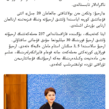
ناگرادالار تابىستالدى.
«ارحيۆ: وتكەن مەن بولاشاقتى جالعاعان 20 جىل» اتتى
قۇجاتتىق كورمە اياسىندا ۇلتتىق ارحيۆتە ونىڭ قىزمەتىنە ارنالعان
ارنايى بۇرىش اشىلدى.
ايتا كەتەيىك، بۇگىندە قازاقستانداعى 237 مەملەكەتتىك ارحيۆتە
ۇلتتىق ارحيۆ قورىنىڭ 30 ميلليونعا جۋىق قۇجاتى ساقتاۋلى.
ارحيۆ سالاسىندا 3,5 مىڭنان استام مامان ەڭبەك ەتەدى. ارحيۆ
قورلارى كورنەكتى مەملەكەت جانە قوعام قايراتكەرلەرىنىڭ، عىلىم
مەن مادەنيەت وكىلدەرىنىڭ جەكە ارحيۆتىك قۇجاتتارىمەن
تۇراقتى تۇردە تولىقتىرىلىپ كەلەدى.