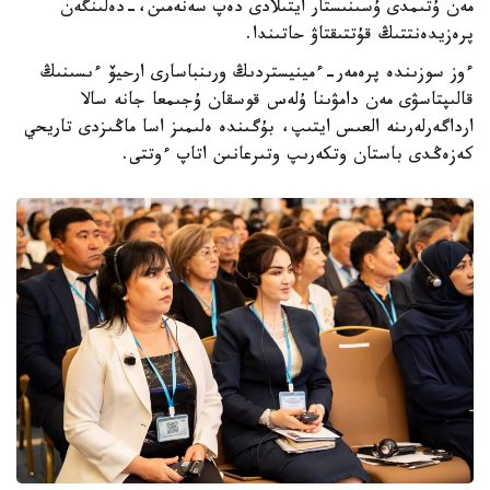
مەن ۇتىمدى ۇسىنىستار ايتىلادى دەپ سەنەمىن،-دەلىنگەن
پرەزيدەنتتىڭ قۇتتىقتاۋ حاتىندا.
ءوز سوزىندە پرەمەر-ءمينيستردىڭ ورىنباسارى ارحيۆ ءىسىنىڭ
قالىپتاسۋى مەن دامۋىنا ۇلەس قوسقان ۇجىمعا جانە سالا
ارداگەرلەرىنە العىس ايتىپ، بۇگىندە ەلىمىز اسا ماڭىزدى تاريحي
كەزەڭدى باستان وتكەرىپ وتىرعانىن اتاپ ءوتتى.