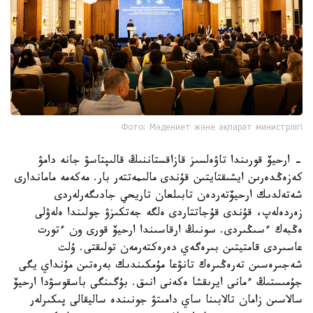
Фото: Мәдениет және ақпарат министрлігі
- ارحيۆ قورىندا تاۋەلسىز قازاقستاننىڭ قالىپتاسۋ جانە دامۋ
كەزەڭدەرىن ايشىقتايتىن قۇندى مالىمەتتەر بار. مەكەمە ماماندارى
شەتەلدىك ارحيۆتەردەن تابىلعان تاريحي جادىگەرلەردى
زەردەلەپ، قۇندى قۇجاتتاردى ەلگە جەتكىزۋ جولىندا ەلەۋلى
ەڭبەك ءسىڭىردى. سونىڭ ارقاسىندا ارحيۆ قورى ون ءتورت
عاسىردى قامتيتىن بىرەگەي دەرەكتەرمەن تولىقتى. ۇلت
شەجىرەسىن تەرەڭىرەك تانۋعا مۇمكىندىك بەرەتىن مۇنداي يگى
جۇمىستىڭ ءمانى ايرىقشا ەكەنى انىق. بۇگىنگى باسقوسۋدا ارحيۆ
سالاسىن زامان تالابىنا ساي دامىتۋ جونىندە ساليقالى پىكىرلەر