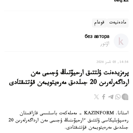
baq.kz
مادەنيەت
قوعام
без автора
اۆتور
14:54, 05 تامىز 2026
پرەزيدەنت ۇلتتىق ارحيۆتىڭ ۇجىمى مەن
ارداگەرلەرىن 20 جىلدىق مەرەيتويمەن قۇتتىقتادى
استانا. KAZINFORM - مەملەكەت باسشىسى قازاقستان
رەسپۋبليكاسى ۇلتتىق ءارحيۆىنىڭ ۇجىمى مەن ارداگەرلەرىن 20
جىلدىق مەرەيتويمەن قۇتتىقتادى.