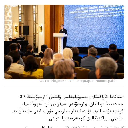
Фото: Мәдениет және ақпарат министрлігі
استانادا قازاقستان رەسپۋبليكاسى ۇلتتىق ءارحيۆىنىڭ 20
جىلدىعىنا ارنالعان «ارحيۆتەر: سيفرلىق ترانسفورماتسيا،
كونستيتۋتسيالىق قۇندىلىقتار، تاريحي مۇرا» اتتى حالىقارالىق
عىلىمي-پراكتيكالىق كونفەرەنتسيا ءوتتى.