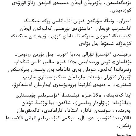
ىزدەگەنىمەن، باۋىرجان ايجان ەسىمدى قىزبەن وتاۋ قۇرۋدى
كوزدەيدى.
ءبىراق، ونىڭ سۇيگەن قىزىن اتا-اناسى وزگە جىگىتكە
اتاستىرىپ قويعان. ءداستۇردى بۇزعىسى كەلمەگەن ايجان
اكەسىنىڭ ءسوزىن جەرگە تاستاماي ءوزى سۇيمەيتىن جىگىتكە
كۇيەۋگە شىعۋعا بەل بۋادى.
«فيلمدى ءتۇسىرۋ تۋرالى يدەيا ءتورت جىل بۇرىن «دوس-
مۇقاسان» توبى ورىندايتىن «16 قىز» حالىق ءانىن تىڭداپ
وتىرعاندا كەلدى. سودان بەرى قاناعات پەن ونىمەن بىرلەسكەن
اۆتورلار ءتۇرلى نۇسقادا جازىلعان سەگىز سەناري جازىپ
شىقتى»، - دەيدى كارتينا پروديۋسەرى ايدارحان ادىلبەكوۆ.
ايتا كەتەيىك، «16 قىز» فيلمىنىڭ ءتۇسىرىلىم جۇمىستارى
باياناۋىلدا (پاۆلودار وبلىسى)، شاكەن ايمانوۆتىڭ تۋعان
جەرىندە، سونىمەن قاتار، استانا، قاراعاندى، تالدىقورعان
قالالارىندا ءتۇسىرىلدى. ال، سوڭعى ءتۇسىرىلىم الماتى قالاسىندا
وتكەن.