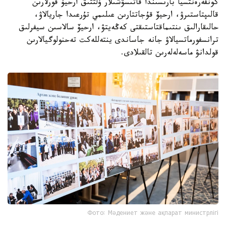
كونفەرەنتسيا بارىسىندا قاتىسۋشىلار ۇلتتىق ارحيۆ قورلارىن
قالىپتاستىرۋ، ارحيۆ قۇجاتتارىن عىلىمي تۇرعىدا جاريالاۋ،
حالىقارالىق ىنتىماقتاستىقتى كەڭەيتۋ، ارحيۆ سالاسىن سيفرلىق
ترانسفورماتسيالاۋ جانە جاساندى ينتەللەكت تەحنولوگيالارىن
قولدانۋ ماسەلەلەرىن تالقىلادى.
Фото: Мәдениет және ақпарат министрлігі