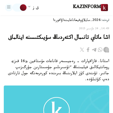
KAZINFORM
ق ز
ترەند:
2026-سايلاۋ
وقيعا
تاعايىنداۋ
اقوردا
14:49, 24 ماۋسىم 2015
اشا ماتاي تانىمال اكتەردىڭ سۇيىكتىسىنە اينالماق
استانا. قازاقپارات - رەجيسسەر قاناعات مۇستافين «16 قىز»
رومانتيكالىق فيلمىنىڭ ءتۇسىرىلىم جۇمىستارىن جۇرگىزىپ
جاتىر. تۋىندى كۇز ايلارىنىڭ بىرىندە كورەرمەنگە جول تارتادى
دەپ كۇتىلۋدە.