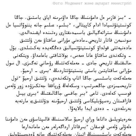
Фото: Мәдениет және ақпарат министрлігі
- ءبىز قازىر ەل دامۋىنىڭ جاڭا داۋىرىنە اياق باستىق. جاڭا
كونستيتۋتسيادا ادام كاپيتالى، ءبىلىم، عىلىم جانە يننوۆاتسيا ەل
دامۋىنىڭ ستراتەگيالىق باسىمدىقتارى رەتىندە ايقىندالدى.
سونىمەن قاتار تاريحي-مادەني مۇرانى ساقتاۋ مەن ۇلتتىق
مادەنيەتتى قولداۋ كونستيتۋتسيالىق دەڭگەيدە بەكىتىلدى. بۇل
- وتكەندى ساقتاۋ عانا ەمەس، بولاشاقتى باعامداۋ. ويتكەنى
حالىقتىڭ تاريحي جادى - مەملەكەتتىڭ رۋحاني نەگىزى. ال سول
مۇرانى ساقتايتىن باستى ينستيتۋتتاردىڭ ءبىرى - ارحيۆ.
مەملەكەت باسشىسى جاڭا اتاپ وتكەندەي، ۇلتتىق ارحيۆ ءتول
تاريحىمىزدى جاڭعىرتىپ، وسكەلەڭ ۇرپاققا جەتكىزۋدە زور ۇلەس
قوسىپ كەلەدى. تاعى ءبىر جاقسى جاڭالىقتىڭ ءبىرى بيىل
قازاقستان رەسپۋبليكاسى ۇلتتىق ارحيۆىنە «ۇلتتىق» مارتەبە
بەرىلەدى، - دەدى ايدا بالايەۆا.
مەرەيتويلىق داتاعا وراي ارحيۆ سالاسىنىڭ قالىپتاسۋى مەن دامۋىنا
ەلەۋلى ۇلەس قوسقان ءبىرقاتار ارداگەرلەر مەن ماماندارعا
مەملەكەت باسشىسىنىڭ اتىنان مەملەكەتتىك جانە ۆەدومستۆولىق