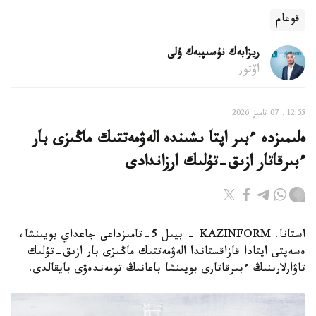
قوعام
ريزابەك نۇسىپبەك ۇلى
اۆتور
12:55, 07 تامىز 2026
ەلىمىزدە ءبىر اپتا ىشىندە الەۋمەتتىك ماڭىزى بار
ءبىرقاتار ازىق-تۇلىك ارزاندادى
استانا. KAZINFORM - بيىل 5-تامىزداعى جاعداي بويىنشا،
ەسەپتى اپتادا قازاقستاندا الەۋمەتتىك ماڭىزى بار ازىق-تۇلىك
تاۋارلارىنىڭ ءبىرقاتارى بويىنشا باعانىڭ تومەندەۋى بايقالدى.