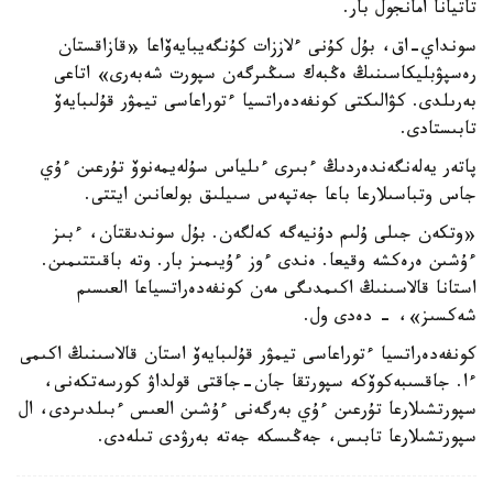
تاتيانا امانجول بار.
سونداي-اق، بۇل كۇنى ءلاززات كۇنگەيبايەۆاعا «قازاقستان
رەسپۋبليكاسىنىڭ ەڭبەك سىڭىرگەن سپورت شەبەرى» اتاعى
بەرىلدى. كۋالىكتى كونفەدەراتسيا ءتوراعاسى تيمۋر قۇلىبايەۆ
تابىستادى.
پاتەر يەلەنگەندەردىڭ ءبىرى ءىلياس سۇلەيمەنوۆ تۇرعىن ءۇي
جاس وتباسىلارعا باعا جەتپەس سىيلىق بولعانىن ايتتى.
«وتكەن جىلى ۇلىم دۇنيەگە كەلگەن. بۇل سوندىقتان، ءبىز
ءۇشىن ەرەكشە وقيعا. ەندى ءوز ءۇيىمىز بار. وتە باقىتتىمىن.
استانا قالاسىنىڭ اكىمدىگى مەن كونفەدەراتسياعا العىسىم
شەكسىز»، - دەدى ول.
كونفەدەراتسيا ءتوراعاسى تيمۋر قۇلىبايەۆ استان قالاسىنىڭ اكىمى
ءا. جاقسىبەكوۆكە سپورتقا جان-جاقتى قولداۋ كورسەتكەنى،
سپورتشىلارعا تۇرعىن ءۇي بەرگەنى ءۇشىن العىس ءبىلدىردى، ال
سپورتشىلارعا تابىس، جەڭىسكە جەتە بەرۋدى تىلەدى.