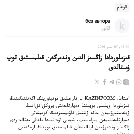
قوعام
без автора
اۆتور
13:06, 07 تامىز 2026
قىزىلوردادا زاڭسىز التىن وندىرگەن قىلمىستىق توپ
ۇستالدى
استانا. KAZINFORM - قارجىلىق مونيتورينگ اگەنتتىگىنىڭ
قىزىلوردا وبلىسى بويىنشا دەپارتامەنتى پروكۋراتۋرانىڭ
ۇيلەستىرۋىمەن جانە ۇلتتىق قاۋىپسىزدىك كوميتەتى
دەپارتامەنتىمەن بىرلەسىپ، شيەلى اۋدانىندا باعالى مەتالداردى
زاڭسىز وندىرۋمەن اينالىسقان قىلمىستىق توپتىڭ ارەكەتىن