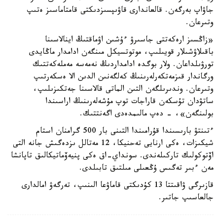
جاۋاپ بەرگەن. قالعاندارى قاۋىپسىزدىكتى قامتاماسىز ەتىپ
وتىرعان.
«زاڭسىز ارەكەتتى جاسىرۋ ءۇشىن اۋماقتىڭ اينالاسىنا
باقىلاۋشىلار قويىلىپ، موتوتسيكل مىنگەن ادامدار ماڭايدى
تورۋىلداعان. ولار بوگدە ادامداردىڭ نەمەسە مەملەكەتتىك
ورگاندار قىزمەتكەرلەرىنىڭ كەلگەنىن الدىن الا ەسكەرتىپ
وتىرعان. وندىرىلگەن التىن الماتى قالاسىنا جەتكىزىلىپ،
ساتۋدان تۇسكەن قاراجات توپ مۇشەلەرىنىڭ اراسىندا
بولىنگەن»، - دەپ مالىمدەدى اگەنتتىك.
ءتىنتۋ بارىسىندا قۇرامىندا التىنى بار 500 گرامنان استام
شيكىزات، ەكى ارنايى تەحنيكا، 12 مەتالل ىزدەگىش جانە التى
اۆتوكولىك تاركىلەندى. سونداي-اق ەكى پنيەۆماتيكالىق تاپانشا
مەن ءبىر تەگىس ۇڭعىلى مىلتىق تابىلدى.
قازىرگى ۋاقىتتا 13 كۇدىكتى قاماۋعا الىنىپ، تەرگەۋ امالدارى
جالعاسىپ جاتىر.