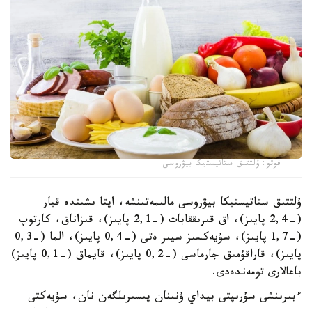
فوتو: ۇلتتىق ستاتيستيكا بيۋروسى
ۇلتتىق ستاتيستيكا بيۋروسى مالىمەتىنشە، اپتا ىشىندە قيار
(-2,4 پايىز)، اق قىرىققابات (-2,1 پايىز)، قىزاناق، كارتوپ
(-1,7 پايىز)، سۇيەكسىز سيىر ەتى (-0,4 پايىز)، الما (-0,3
پايىز)، قاراقۇمىق جارماسى (-0,2 پايىز)، قايماق (-0,1 پايىز)
باعالارى تومەندەدى.
ءبىرىنشى سۇرىپتى بيداي ۇنىنان پىسىرىلگەن نان، سۇيەكتى