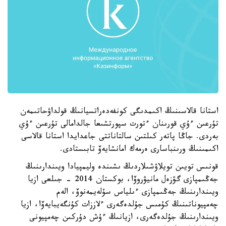
استانا قالاسىنىڭ اكىمدىگى كونفەدەراتسيانىڭ قولداۋحاتىمەن
تۇرعىن ءۇي قورىنان ءتورت سپورتشىعا جالدامالى تۇرعىن ءۇي
بەردى. جاڭا پاتەر كىلتىن سالتاناتتى جاعدايدا استانا قالاسى
اكىمىنىڭ ورىنباسارى ەرمەك امانشايەۆ تابىستادى.
قونىس تويىن تويلاۋشىلاردىڭ ىشىندە وليمپيادا ويىندارىنىڭ
جەڭىمپازى گۋزەل مانيۋروۆا، بوكستان 2014 - جىلعى ازيا
ويىندارىنىڭ جەڭىمپازى ءىلياس سۇلەيمەنوۆ، الەم
چەمپيوناتىنىڭ كۇمىس جۇلدەگەرى ءلاززات كۇنگەيبايەۆا، ازيا
ويىندارىنىڭ جۇلدەگەرى، ازيانىڭ ءۇش دۇركىن چەمپيونى