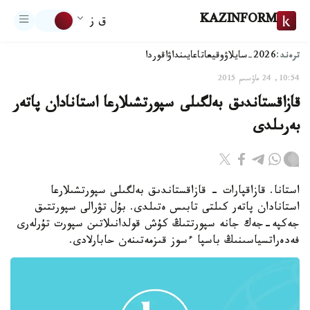
KAZINFORM
ق ز
ترەند:
2026-سايلاۋ
وقيعا
تاعايىنداۋ
اقوردا
10:54, 24 ماۋسىم 2015
قازاقستاندىق بەلگىلى سپورتشىلارعا استانادان پاتەر
بەرىلدى
استانا. قازاقپارات - قازاقستاندىق بەلگىلى سپورتشىلارعا
استانادان پاتەر كىلتى تابىس ەتىلدى. بۇل تۋرالى سپورتتىق
جەكپە-جەك جانە سپورتتىڭ كۇش قولدانىلاتىن سپورت تۇرلەرى
فەدەراتسياسىنىڭ باسپا ءسوز قىزمەتىنەن حابارلادى.