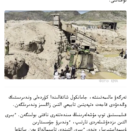
توقتاتتى.
Фото: ҚМА
تەرگەۋ مالىمەتىنشە، جامانكول شاتقالىندا كۇردەلى وندىرىستىك
وڭدەۋدى قاجەت ەتپەيتىن تابيعي التىن زاڭسىز وندىرىلگەن.
قىلمىستىق توپ مۇشەلەرىنىڭ مىندەتتەرى ناقتى بولىنگەن. ءبىرى
التىن ىزدەۋشىلەردى تارتىپ، ءوندىرۋ جۇمىستارىن
ۇيىمداستىرسا، ەندى ءبىرى التىندى تاسىمالداۋ مەن ساتۋعا