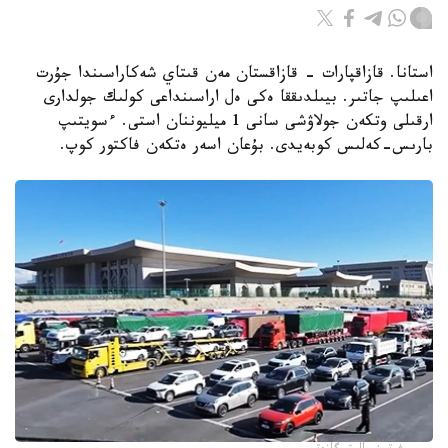
استانا. قازاقپارات - قازاقستان مەن قىتاي شەكاراسىندا جۇرت
اعىلىپ جاتىر. بيىلدىققا ەكى ەل اراسىنداعى كولىك جولدارى
ارقىلى وتكەن جولاۋشى سانى 1 ميليوننان استى. ءسويتىپ
بارىس-كەلىس كوبەيدى. بۇعان اسەر ەتكەن فاكتور كوپ.