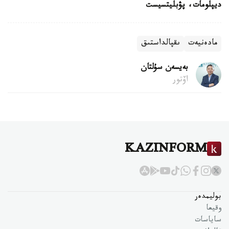
ديپلومات، پۋبليتسيست
مادەنيەت
ىقپالداستىق
بەيسەن سۇلتان
اۆتور
KAZINFORM
بوليمدەر
وقيعا
ساياسات