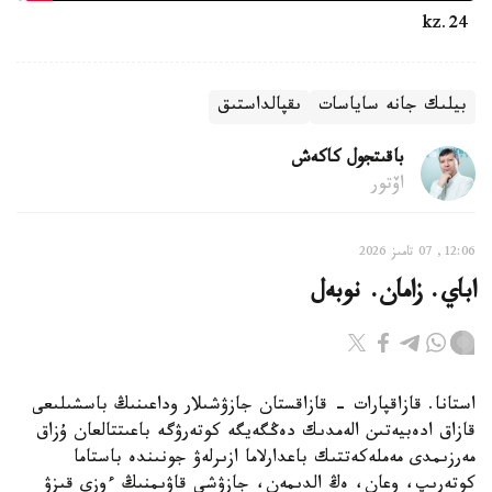
24.kz
بيلىك جانە ساياسات
ىقپالداستىق
باقىتجول كاكەش
اۆتور
12:06, 07 تامىز 2026
اباي. زامان. نوبەل
استانا. قازاقپارات - قازاقستان جازۋشىلار وداعىنىڭ باسشىلىعى
قازاق ادەبيەتىن الەمدىك دەڭگەيگە كوتەرۋگە باعىتتالعان ۇزاق
مەرزىمدى مەملەكەتتىك باعدارلاما ازىرلەۋ جونىندە باستاما
كوتەرىپ، وعان، ەڭ الدىمەن، جازۋشى قاۋىمنىڭ ءوزى قىزۋ