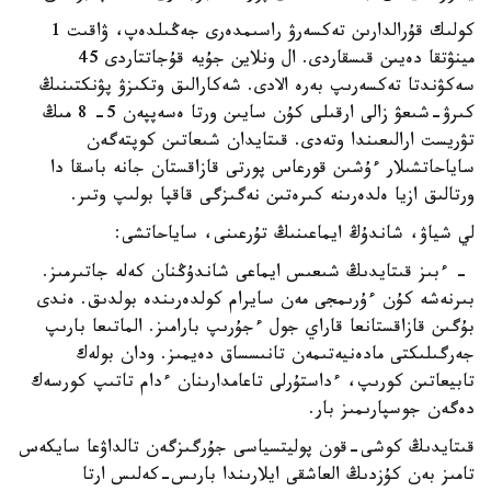
كولىك قۇرالدارىن تەكسەرۋ راسىمدەرى جەڭىلدەپ، ۋاقىت 1
مينۋتقا دەيىن قىسقاردى. ال ونلاين جۇيە قۇجاتتاردى 45
سەكۋندتا تەكسەرىپ بەرە الادى. شەكارالىق وتكىزۋ پۋنكتىنىڭ
كىرۋ-شىعۋ زالى ارقىلى كۇن سايىن ورتا ەسەپپەن 5- 8 مىڭ
تۋريست ارالىعىندا وتەدى. قىتايدان شىعاتىن كوپتەگەن
ساياحاتشىلار ءۇشىن قورعاس پورتى قازاقستان جانە باسقا دا
ورتالىق ازيا ەلدەرىنە كىرەتىن نەگىزگى قاقپا بولىپ وتىر.
لي شياۋ، شاندۇڭ ايماعىنىڭ تۇرعىنى، ساياحاتشى:
- ءبىز قىتايدىڭ شىعىس ايماعى شاندۇڭنان كەلە جاتىرمىز.
بىرنەشە كۇن ءۇرىمجى مەن سايرام كولدەرىندە بولدىق. ەندى
بۇگىن قازاقستانعا قاراي جول ءجۇرىپ بارامىز. الماتىعا بارىپ
جەرگىلىكتى مادەنيەتىمەن تانىسساق دەيمىز. ودان بولەك
تابيعاتىن كورىپ، ءداستۇرلى تاعامدارىنان ءدام تاتىپ كورسەك
دەگەن جوسپارىمىز بار.
قىتايدىڭ كوشى-قون پوليتسياسى جۇرگىزگەن تالداۋعا سايكەس
تامىز بەن كۇزدىڭ العاشقى ايلارىندا بارىس-كەلىس ارتا