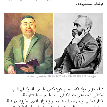
قولداۋ بىلدىرۋدە.
سۋرەت: mobilaser.kz ،wikipedia.org سايتىنان الىندى
ءيا، كۇنى بۇگىنگە دەيىن كوپتەگەن ەلدەردىڭ وكىلى الىپ
جاتقان الەمدەگى ەڭ ايگىلى، بەدەلدى سىيلىقتاردىڭ
قاتارىنداعى نوبەل سىيلىعىنا يە بولۋ قازاق اقىن-جازۋشىلارىنىڭ