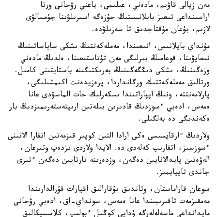
مەن زيالى قاۋىم، مادەني، عىلىمي، ياعني رۋحاني ورتا
اراسىنداعى تىعىز بايلانىستىڭ جۇزەگە اسىرىلۋىنا جۇمسالۋى
لازىم، بۇعان مۇقتاجدىق تا سەزىلۋدە.
مۇنداي بايلانىس، انىعىندا، مەملەكەتتىڭ ىشكى ساياساتىنىڭ
نىعايۋىنا، قوعامىڭ بىرلىگى مەن تۇتاستىعىنا، ەلدىڭ مادەني
وزەگىنىڭ، ىشكى دىڭگەگىنىڭ بەرىكتىگىنە باستايتىنى كامىل.
ورتالىق مەملەكەتتىك ورگانداردا، پرەزيدەنت اكىمشىلىگى،
پارلامەنتتە، ونىڭ اپپاراتىندا ىسكەرلىك حات الماسۋدى عانا
ەمەس، ادەبي ءسوزدىڭ قادىرىن بىلەتىن ارىپتەستەرىمىزدىڭ بار
ەكەندىگى دە بەلگىلى.
ولاردىڭ ءارقايسىسى ەكى ارادا التىن كوپىر قىزمەتىن اتقارا الاتىنى
ءسوزسىز، اتقارىپ كەلەدى دە. الايدا ولاردى ىزدەپ وتىرعان،
الەۋەتىن پايدالانايىن دەگەن، وزدەرىنە تارتايىن دەگەن ءتىرى
جاندى تاپپايمىز.
سوعان قاراماستان، وتاندىق بۇقارالىق اقپارات قۇرالدارىندا
مەمقىزمەت تاقىرىبىندا عانا ەمەس، سونداي-اق، ادەبي رۋحاني
مايدانداعى ماسەلەلەرگە ۇدايى كوڭىل ءبولىپ، كلاسسيكالىق