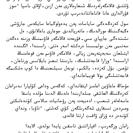
ۇلتتىق قالامگەرلەردىڭ شىعارمالارى مەن ازىن-اۋلاق باسپا ءسوز
قۇرالدارى عانا قاناعاتتاندىرىپ تۇردى.
سول كەزەڭدەگى ساياسات پەن يدەولوگياعا سايكەس جازۋشى
ەڭبەگىنىڭ مورالدىك، ماتەريالدىق جوعارى باعالانۋى، ەل
ىشىندەگى جاپپاي سىي-قۇرمەت قالامگەر قاۋىمنىڭ وزىنە دەگەن
سەنىمى مەن بولمىسىنا ەرەكشە اسەر ەتتى. راسىندا، الگىندە
ايتىلعان سەبەپتەرمەن زيالى، قالامگەر قاۋىم مەن قوعامنىڭ
اراسىندا ءوزارا قاجەتتىلىك، بارىنشا تىعىز بايلانىس ورناعان-
تۇعىن. بۇل كەزدە، بالكىم، نوبەل سىيلىعىنىڭ دا كوپ ەشكىمگە
قاجەتتىلىگى بولا قويماعانداي.
مۇحاڭ ماعاۋين اعامىز ايتقانداي، كەڭەس وداعى كۇلپارا ىدىراعان
كەزەڭنىڭ العاشقى جىلدارىندا ەلدىڭ الدىنا مۇلدە باسقا
ماسەلەلەر شىعىپ، ادەبيەت پەن رۋحانيات سالاسى كۇندەلىكتى
ومىردەن تىسقارى شەگەرىلگەن كۇي كەشتى. ءتاۋبا، ونداي
كۇندەر دە ۇزاق ۋاقىت ارتتا قالدى.
زامان وزگەرىپ، اقپاراتتىق تاسقىن پايدا بولدى. الايدا