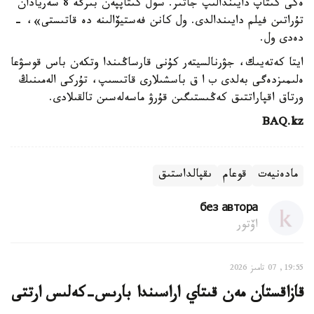
ەكى كىتاپ دايىندالىپ جاتىر. سول كىتاپپەن بىرگە 8 سەريادان
تۇراتىن فيلم دايىندالدى. ول كانن فەستيۆالىنە دە قاتىستى»، -
دەدى ول.
ايتا كەتەيىك، جۋرنالسيتەر كۇنى قارساڭىندا وتكەن باس قوسۋعا
ەلىمىزدەگى بەلدى ب ا ق باسشىلارى قاتىسىپ، تۇركى الەمىنىڭ
ورتاق اقپاراتتىق كەڭىستىگىن قۇرۋ ماسەلەسىن تالقىلادى.
BAQ.kz
مادەنيەت
قوعام
ىقپالداستىق
без автора
اۆتور
19:55, 07 تامىز 2026
قازاقستان مەن قىتاي اراسىندا بارىس-كەلىس ارتتى