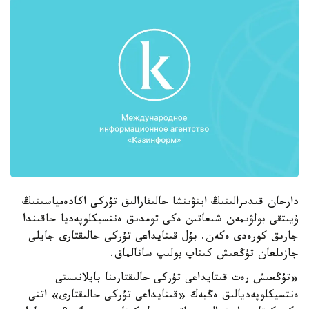
دارحان قىدىرالىنىڭ ايتۋىنشا حالىقارالىق تۇركى اكادەمياسىنىڭ
ۇيىتقى بولۋىمەن شىعاتىن ەكى تومدىق ەنتسيكلوپەديا جاقىندا
جارىق كورەدى ەكەن. بۇل قىتايداعى تۇركى حالىقتارى جايلى
جازىلعان تۇڭعىش كىتاپ بولىپ سانالماق.
«تۇڭعىش رەت قىتايداعى تۇركى حالىقتارىنا بايلانىستى
ەنتسيكلوپەديالىق ەڭبەك «قىتايداعى تۇركى حالىقتارى» اتتى