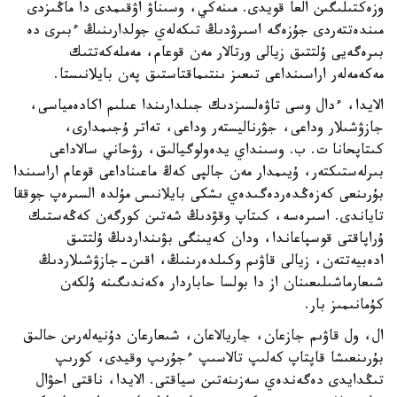
وزەكتىلىگىن العا قويدى. مىنەكي، وسىناۋ اۋقىمدى دا ماڭىزدى
مىندەتتەردى جۇزەگە اسىرۋدىڭ تىكەلەي جولدارىنىڭ ءبىرى دە
بىرەگەيى ۇلتتىق زيالى ورتالار مەن قوعام، مەملەكەتتىك
مەكەمەلەر اراسىنداعى تىعىز ىنتىماقتاستىق پەن بايلانىستا.
الايدا، ءدال وسى تاۋەلسىزدىك جىلدارىندا عىلىم اكادەمياسى،
جازۋشىلار وداعى، جۋرناليستەر وداعى، تەاتر ۇجىمدارى،
كىتاپحانا ت. ب. وسىنداي يدەولوگيالىق، رۋحاني سالاداعى
بىرلەستىكتەر، ۇيىمدار مەن جالپى كەڭ ماعىناداعى قوعام اراسىندا
بۇرىنعى كەزەڭدەردەگىدەي ىشكى بايلانىس مۇلدە السىرەپ جوققا
تاياندى. اسىرەسە، كىتاپ وقۋدىڭ شەتىن كورگەن كەڭەستىك
ۇراپاقتى قوسپاعاندا، ودان كەيىنگى بۋىنداردىڭ ۇلتتىق
ادەبيەتتەن، زيالى قاۋىم وكىلدەرىنىڭ، اقىن-جازۋشىلاردىڭ
شىعارماشىلىعىنان از دا بولسا حاباردار ەكەندىگىنە ۇلكەن
كۇمانىمىز بار.
ال، ول قاۋىم جازعان، جاريالاعان، شىعارعان دۇنيەلەرىن حالىق
بۇرىنعىشا قاپتاپ كەلىپ تالاسىپ ءجۇرىپ وقيدى، كورىپ
تىڭدايدى دەگەندەي سەزىنەتىن سياقتى. الايدا، ناقتى احۋال