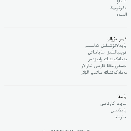
تالداۋ
ەكونوميكا
الەمدە
ءبىز تۋرالى
پايدالانۋشىلىق كەلىسىم
قۇپىيالىلىق ساياساتى
مەملەكەتتىك رامىزدەر
جەمقورلىققا قارسى شارالار
مەملەكەتتىك ساتىپ الۋلار
باسقا
سايت كارتاسى
بايلانىس
جارناما