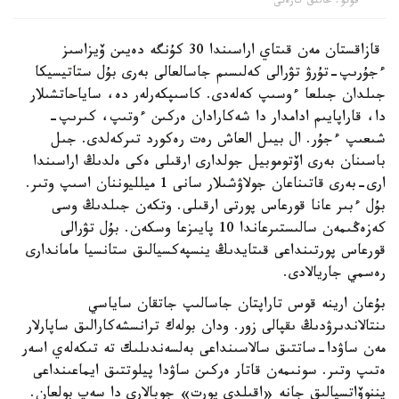
فوتو: حالىق گازەتى
قازاقستان مەن قىتاي اراسىندا 30 كۇنگە دەيىن ۆيزاسىز
ءجۇرىپ-تۇرۋ تۋرالى كەلىسىم جاسالعالى بەرى بۇل ستاتيسيكا
جىلدان جىلعا ءوسىپ كەلەدى. كاسىپكەرلەر دە، ساياحاتشىلار
دا، قاراپايىم ادامدار دا شەكارادان ەركىن ءوتىپ، كىرىپ-
شىعىپ ءجۇر. ال بيىل العاش رەت رەكورد تىركەلدى. جىل
باسىنان بەرى اۆتوموبيل جولدارى ارقىلى ەكى ەلدىڭ اراسىندا
ارى-بەرى قاتىناعان جولاۋشىلار سانى 1 ميلليوننان اسىپ وتىر.
بۇل ءبىر عانا قورعاس پورتى ارقىلى. وتكەن جىلدىڭ وسى
كەزەڭىمەن سالىستىرعاندا 10 پايىزعا وسكەن. بۇل تۋرالى
قورعاس پورتىنداعى قىتايدىڭ ينسپەكسيالىق ستانسيا ماماندارى
رەسمي جاريالادى.
بۇعان ارينە قوس تاراپتان جاسالىپ جاتقان ساياسي
ىنتالاندىرۋدىڭ ىقپالى زور. ودان بولەك ترانسشەكارالىق ساپارلار
مەن ساۋدا-ساتتىق سالاسىنداعى بەلسەندىلىك تە تىكەلەي اسەر
ەتىپ وتىر. سونىمەن قاتار ەركىن ساۋدا پيلوتتىق ايماعىنداعى
يننوۆاتسيالىق جانە «اقىلدى پورت» جوبالارى دا سەپ بولعان.