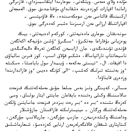
مۇلدە ولاي ەمەس. ويتكەنى، جوعارىدا ايتقانىمىزداي، قازىرگى
زاماندا اقپارات كوزدەرىنە ەشقانداي مۇقتاجدىق جوق. الەمجەلى
اركىمنىڭ قالتاسى مەن سومكەسىندە، ەڭ قاۋىپتىسى -
اقپاراتتىڭ ارزانى مەن ارسىزىنا ەشبىر كەدەرگى جوق.
سوندىقتان جوعارى مادەنيەتتى، كوركەم ادەبيەتتى، بيىك
پوەزيانى بۇقاراعا جەتكىزۋ، ءسىڭىرۋ ءۇشىن دۇنيەگە اكەلگەن
قۇندى تۋىندىڭدى، جان ازابىمەن كەلگەن تەرەڭ ەڭبەگىڭدى
ناسيحاتتاپ تاراتپاساڭ، ەشكىم قۇلاق اسىپ، كوز قىرىن سالماۋى
دا اقيقات. ال، ءتيىستى مەكەمە، ۇيىمدار سول باياعىشا، ەسكىشە
ءوز بەتىنشە تىرلىك كەشىپ، ءالى كۇنگە دەيىن ءوز قازاندارىندا
وزدەرى قايناۋدا.
مىسالى، كەيىنگى وتىز بەس جىلعا جۋىق مەملەكەتتىك قىزمەت
سالاسىنىڭ وكىلى رەتىندە بايقاعان جايتتى ايتار بولساق، وسى
كەزەڭ ىشىندە ءبىر دە ءبىر رەت بىزدەر قىزمەت جاسايتىن ۇلكەن
مەملەكەتتىك ورگان - مينيسترلىكتە قازاقستان جازۋشىلار
وداعىنىڭ وكىلدەرىمەن، جازىپ جۇرگەن، جاريالانىپ جۇرگەن،
كىتاپتارى شىققان قالامگەرلەرمەن ارنايى كەزدەسۋ، شىعارماشىلىق