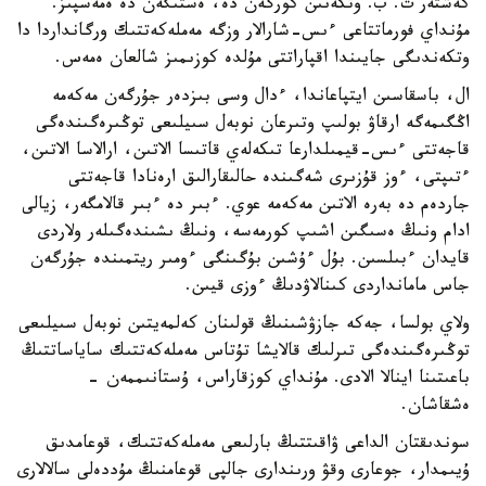
كەشتەر ت. ب. وتكەنىن كورگەن دە، ەستىگەن دە ەمەسپىز.
مۇنداي فورماتتاعى ءىس-شارالار وزگە مەملەكەتتىك ورگانداردا دا
وتكەندىگى جايىندا اقپاراتتى مۇلدە كوزىمىز شالعان ەمەس.
ال، باسقاسىن ايتپاعاندا، ءدال وسى بىزدەر جۇرگەن مەكەمە
اڭگىمەگە ارقاۋ بولىپ وتىرعان نوبەل سىيلىعى توڭىرەگىندەگى
قاجەتتى ءىس-قيمىلدارعا تىكەلەي قاتىسا الاتىن، ارالاسا الاتىن،
ءتىپتى، ءوز قۇزىرى شەگىندە حالىقارالىق ارەنادا قاجەتتى
جاردەم دە بەرە الاتىن مەكەمە عوي. ءبىر دە ءبىر قالامگەر، زيالى
ادام ونىڭ ەسىگىن اشىپ كورمەسە، ونىڭ ىشىندەگىلەر ولاردى
قايدان ءبىلسىن. بۇل ءۇشىن بۇگىنگى ءومىر ريتمىندە جۇرگەن
جاس مامانداردى كىنالاۋدىڭ ءوزى قيىن.
ولاي بولسا، جەكە جازۋشىنىڭ قولىنان كەلمەيتىن نوبەل سىيلىعى
توڭىرەگىندەگى تىرلىك قالايشا تۇتاس مەملەكەتتىك ساياساتتىڭ
باعىتىنا اينالا الادى. مۇنداي كوزقاراس، ۇستانىممەن -
ەشقاشان.
سوندىقتان الداعى ۋاقىتتىڭ بارلىعى مەملەكەتتىك، قوعامدىق
ۇيىمدار، جوعارى وقۋ ورىندارى جالپى قوعامنىڭ مۇددەلى سالالارى