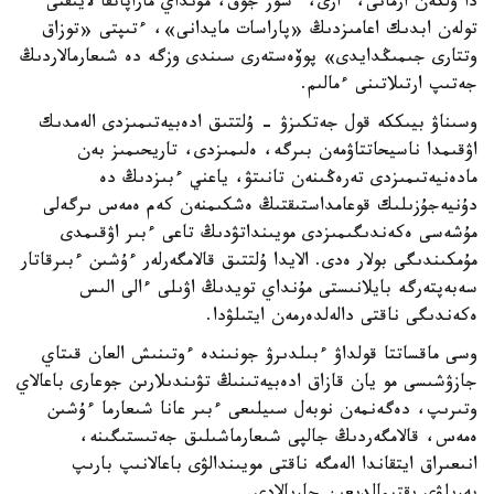
دا ۇلكەن ارمانى، ءارى، ءسوز جوق، مۇنداي ماراپاتقا لايىقتى
تولەن ابدىك اعامىزدىڭ «پاراسات مايدانى»، ءتىپتى «توزاق
وتتارى جىمىڭدايدى» پوۆەستەرى سىندى وزگە دە شىعارمالاردىڭ
جەتىپ ارتىلاتىنى ءمالىم.
وسىناۋ بيىككە قول جەتكىزۋ - ۇلتتىق ادەبيەتىمىزدى الەمدىك
اۋقىمدا ناسيحاتتاۋمەن بىرگە، ەلىمىزدى، تاريحىمىز بەن
مادەنيەتىمىزدى تەرەڭىنەن تانىتۋ، ياعني ءبىزدىڭ دە
دۇنيەجۇزىلىك قوعامداستىقتىڭ ەشكىمنەن كەم ەمەس ىرگەلى
مۇشەسى ەكەندىگىمىزدى مويىنداتۋدىڭ تاعى ءبىر اۋقىمدى
مۇمكىندىگى بولار ەدى. الايدا ۇلتتىق قالامگەرلەر ءۇشىن ءبىرقاتار
سەبەپتەرگە بايلانىستى مۇنداي تويدىڭ اۋىلى ءالى الىس
ەكەندىگى ناقتى دالەلدەرمەن ايتىلۋدا.
وسى ماقساتتا قولداۋ ءبىلدىرۋ جونىندە ءوتىنىش العان قىتاي
جازۋشىسى مو يان قازاق ادەبيەتىنىڭ تۋىندىلارىن جوعارى باعالاي
وتىرىپ، دەگەنمەن نوبەل سىيلىعى ءبىر عانا شىعارما ءۇشىن
ەمەس، قالامگەردىڭ جالپى شىعارماشىلىق جەتىستىگىنە،
انىعىراق ايتقاندا الەمگە ناقتى مويىندالۋى باعالانىپ بارىپ