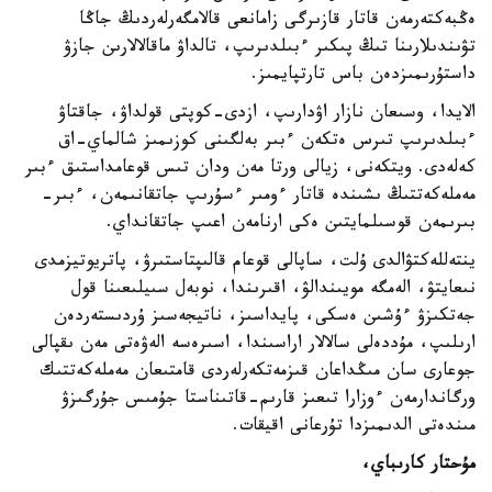
ەڭبەكتەرمەن قاتار قازىرگى زامانعى قالامگەرلەردىڭ جاڭا
تۋىندىلارىنا تىڭ پىكىر ءبىلدىرىپ، تالداۋ ماقالالارىن جازۋ
داستۇرىمىزدەن باس تارتپايمىز.
الايدا، وسىعان نازار اۋدارىپ، ازدى-كوپتى قولداۋ، جاقتاۋ
ءبىلدىرىپ تىرس ەتكەن ءبىر بەلگىنى كوزىمىز شالماي-اق
كەلەدى. ويتكەنى، زيالى ورتا مەن ودان تىس قوعامداستىق ءبىر
مەملەكەتتىڭ ىشىندە قاتار ءومىر ءسۇرىپ جاتقانىمەن، ءبىر-
بىرىمەن قوسىلمايتىن ەكى ارنامەن اعىپ جاتقانداي.
ينتەللەكتۋالدى ۇلت، ساپالى قوعام قالىپتاستىرۋ، پاتريوتيزمدى
نىعايتۋ، الەمگە مويىندالۋ، اقىرىندا، نوبەل سىيلىعىنا قول
جەتكىزۋ ءۇشىن ەسكى، پايداسىز، ناتيجەسىز ۇردىستەردەن
ارىلىپ، مۇددەلى سالالار اراسىندا، اسىرەسە الەۋەتى مەن ىقپالى
جوعارى سان مىڭداعان قىزمەتكەرلەردى قامتىعان مەملەكەتتىك
ورگاندارمەن ءوزارا تىعىز قارىم-قاتىناستا جۇمىس جۇرگىزۋ
مىندەتى الدىمىزدا تۇرعانى اقيقات.
مۇحتار كارىباي،