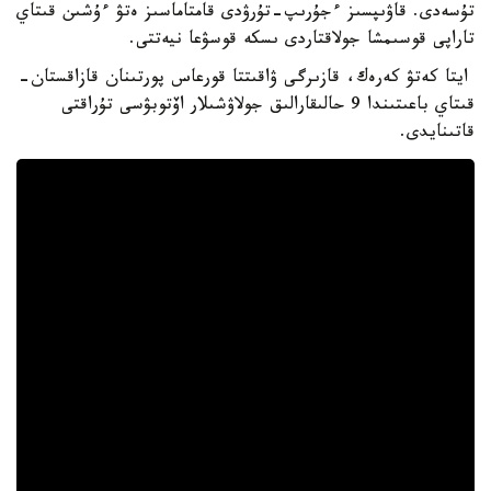
تۇسەدى. قاۋىپسىز ءجۇرىپ-تۇرۋدى قامتاماسىز ەتۋ ءۇشىن قىتاي
تاراپى قوسىمشا جولاقتاردى ىسكە قوسۋعا نيەتتى.
ايتا كەتۋ كەرەك، قازىرگى ۋاقىتتا قورعاس پورتىنان قازاقستان-
قىتاي باعىتىندا 9 حالىقارالىق جولاۋشىلار اۆتوبۋسى تۇراقتى
قاتىنايدى.