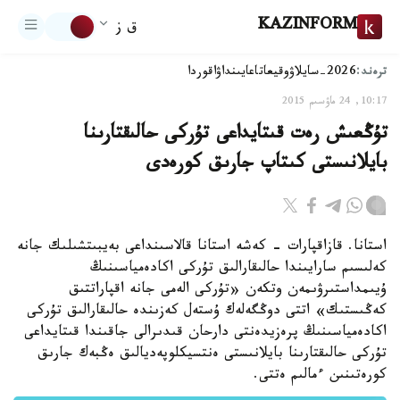
KAZINFORM
ق ز
ترەند:
2026-سايلاۋ
وقيعا
تاعايىنداۋ
اقوردا
10:17, 24 ماۋسىم 2015
تۇڭعىش رەت قىتايداعى تۇركى حالىقتارىنا
بايلانىستى كىتاپ جارىق كورەدى
استانا. قازاقپارات - كەشە استانا قالاسىنداعى بەيبىتشىلىك جانە
كەلىسىم سارايىندا حالىقارالىق تۇركى اكادەمياسىنىڭ
ۇيىمداستىرۋىمەن وتكەن «تۇركى الەمى جانە اقپاراتتىق
كەڭىستىك» اتتى دوڭگەلەك ۇستەل كەزىندە حالىقارالىق تۇركى
اكادەمياسىنىڭ پرەزيدەنتى دارحان قىدىرالى جاقىندا قىتايداعى
تۇركى حالىقتارىنا بايلانىستى ەنتسيكلوپەديالىق ەڭبەك جارىق
كورەتىنىن ءمالىم ەتتى.