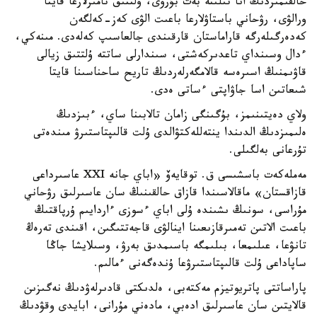
حالقىمىزدىڭ انا تىلىنە بەت بۇرۋى، ۇلتتىق تامىرلارعا قايتا
ورالۋى، رۋحاني باستاۋلارعا باعىت الۋى كەز-كەلگەن
كەدەرگىلەرگە قاراماستان قارقىندى جالعاسىپ كەلەدى. مىنەكي،
ءدال وسىنداي تاعدىركەشتى، سىندارلى ساتتە ۇلتتىق زيالى
قاۋىمنىڭ اسىرەسە قالامگەرلەردىڭ تاريح ساحناسىنا قايتا
شىعاتىن اسا جاۋاپتى ءساتى ەدى.
ولاي دەيتىنىمز، بۇگىنگى زامان تالابىنا ساي، ءبىزدىڭ
ەلىمىزدىڭ الدىندا ينتەللەكتۋالدى ۇلت قالىپتاستىرۋ مىندەتى
تۇرعانى بەلگىلى.
مەملەكەت باسشىسى ق. توقايەۆ «اباي جانە XXI عاسىرداعى
قازاقستان» ماقالاسىندا قازاق حالقىنىڭ سان عاسىرلىق رۋحاني
مۇراسى، سونىڭ ىشىندە ۇلى اباي ءسوزى ءاردايىم ۇرپاقتىڭ
باعىت الاتىن تەمىرقازىعىنا اينالۋى قاجەتتىگىن، اقىندى تەرەڭ
تانۋعا، عىلىمعا، بىلىمگە باسىمدىق بەرۋ، وسىلايشا جاڭا
ساپاداعى ۇلت قالىپتاستىرۋعا ۇندەگەنى ءمالىم.
پاراساتتى پاتريوتيزم مەكتەبى، ەلدىكتى قادىرلەۋدىڭ نەگىزىن
قالايتىن سان عاسىرلىق ادەبي، مادەني مۇرانى، ابايدى وقۋدىڭ