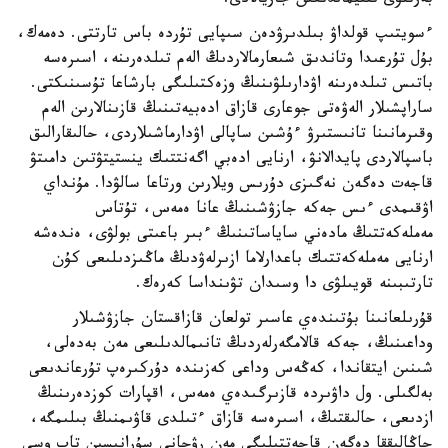
بەرىلۋى ىقتيمالدىعىن جاريالادى.
ءسويتىپ قولداۋ بىلدىرۋدەن سىپايى تۇردە باس تارتتى. دەمەك،
بۇل تۇرعىدا وتاندىق شىعارمالاردىڭ الەم تىلدەرىنە، اسىرەسە
باتىس تىلدەرىنە اۋدارىلۋىنىڭ وزەكتىلىگى بارشاعا تۇسىنىكتى.
ساراپشىلار الەۋەتى جوعارى قازاق ادەبيەتىنىڭ قازىنالارىن الەم
وقىرمانىنا تانىستىرۋ ءۇشىن ساپالى اۋدارماشىلاردى، حالىقارالىق
باسپالاردى پايدالانۋ، ارنايى ادەبي اگەنتتىك ينستيتۋتىن دامىتۋ
قاجەت دەگەن نەگىزى دۇرىس ويلارىن ورتاعا سالۋدا. مۇنداي
اۋقىمدى ءىس جەكە جازۋشىنىڭ عانا ەمەس، تۇتاس
مەملەكەتتىڭ مادەني ساياساتىنىڭ ءبىر باعىتى بولۋى، ەندەشە
ارنايى مەملەكەتتىك باعدارلاما ازىرلەۋدىڭ ماڭىزدىلىعى كۇن
تارتىبىنە قويىلۋى دا وسىدان تۋىنداسا كەرەك.
قۇرىلعانىنا بۇتىندەي عاسىر تولعان قازاقستان جازۋشىلار
وداعىنىڭ، جەكە قالامگەرلەردىڭ تانىمالدىلىعى مەن بەدەلى،
شىنىن ايتقاندا، كەڭەس وداعى كەزىندە دۇركىرەپ تۇرعاندىعى
بەلگىلى. ول داۋىردە قازىرگىدەي ەمەس، اقپارات كوزدەرىنىڭ
ازدىعى، حالىقتىڭ، اسىرەسە قازاق ءتىلدى قاۋىمنىڭ بىلىمگە،
جاڭالىققا دەگەن قاجەتتىلىگى مەن رۋحاني سۇرانىسىن تاپ وسى