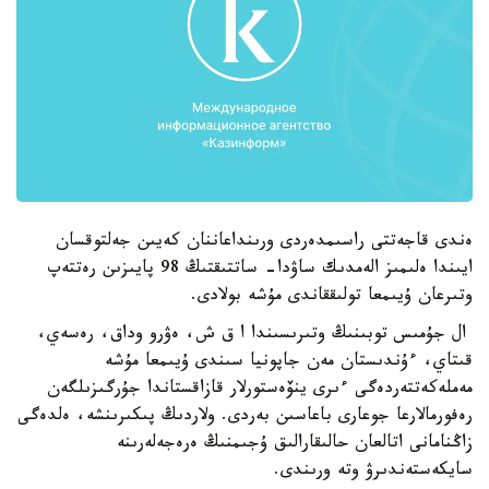
ەندى قاجەتتى راسىمدەردى ورىنداعاننان كەيىن جەلتوقسان
ايىندا ەلىمىز الەمدىك ساۋدا- ساتتىقتىڭ 98 پايىزىن رەتتەپ
وتىرعان ۇيىمعا تولىققاندى مۇشە بولادى.
ال جۇمىس توبىنىڭ وتىرىسىندا ا ق ش، ەۋرو وداق، رەسەي،
قىتاي، ءۇندىستان مەن جاپونيا سىندى ۇيىمعا مۇشە
مەملەكەتتەردەگى ءىرى ينۆەستورلار قازاقستاندا جۇرگىزىلگەن
رەفورمالارعا جوعارى باعاسىن بەردى. ولاردىڭ پىكىرىنشە، ەلدەگى
زاڭنامانى اتالعان حالىقارالىق ۇجىمنىڭ ەرەجەلەرىنە
سايكەستەندىرۋ وتە ورىندى.