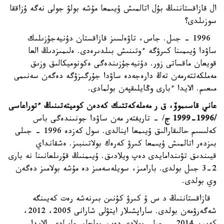
ال قازاقستاننىڭ بۇل اتالمىش ۇيىمعا مۇشە بولۋ جولى نەگە ۇزاققا
سوزىلدى؟
1996 - جىل. جاس، تاۋەلسىز قازاقستان دۇنيەجۇزىلىك
ساۋدا ۇيىمىنا كىرۋگە ءوتىنىش بىلدىرەدى. ەلىمىزدىڭ العا
قويعان ماقساتى زور. دۇنيەجۇزىندەگى ەكونوميكالىق وزىق
مەملكەتتەرمەن تەڭ دارەجەدە ساۋدا جۇرگىزۋگە دەگەن سەنىمى
مىعىم. الايدا ءبارى وڭايلىقپەن بولمادى.
عاني قاسىموۆ، ق ر مەملەكەتتىك كەدەن كوميتەتىنىڭ ءتوراعاسى
/1996-1999 ج
/ - تاريفتەر مەن ساۋدا جونىندەگى باس
كەلىسىم حالىقارالىق ۇيىمعا اينالدى. سول كەزدە 1996 - جىلى
بىزدەر اتالمىش ۇيىمعا كىرۋ كەرەك بولاتىنبىز. ەشقانداي
قيىندىق تۋىندامايدى دەپ ويلادىق. ۇيىمنىڭ قۇرىلعانىنا نە بارى
2-3 جىل بولدى. بارامىز، سويلەسەمىز دە مۇشە بولامىز دەگەن
وي بولدى.
قازاقستاننىڭ د س ۇ كىرۋ كۇنىن بىرنەشە رەت كەيىنگە
شەگەرۋمەن بولدى. ساراپشىلار ايتۋلى شارانى 2005، 2012،