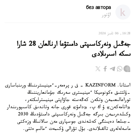
без автора
اۆتور
16:28, 06 تامىز 2026
جەڭىل ونەركاسىپتى دامىتۋعا ارنالعان 28 شارا
ىسكە اسىرىلادى
استانا. KAZINFORM - ق ر پرەمەر-ءمينيسترىنىڭ ورىنباسارى
-ۇلتتىق ەكونوميكا ءمينيسترى سەرىك جۇمانعاريننىڭ
توراعالىعىمەن وتكەن كەڭەستە جاۋاپتى مينيسترلىكتەر،
«اتامەكەن» ۇ ك پ، «دامۋ» قورى جانە وتاندىق كاسىپورىندار
وكىلدەرىمەن بىرگە جەڭىل ونەركاسىپتى دامىتۋدىڭ 2030
-جىلعا دەيىنگى كەشەندى جوسپارى مەن سالانىڭ وزەكتى
ماسەلەلەرى تالقىلاندى. بۇل تۋرالى ۇكىمەت ءمالىم ەتتى.