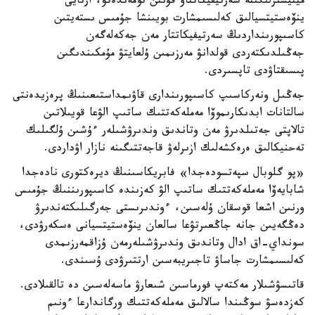
مينيسترلىگىنە سەرتيفيكاتتاۋ قۇنىن تومەندەتۋ، ارنايى
ينۆەستيتسيالىق كەلىسىمشارت بويىنشا جۇمىس ىستەيتىن
كاسىپورىنداردىڭ سەرتيفيكاتتار مەن جەكەلەگەن
جەڭىلدىكتەردى قولدانۋ مەرزىمىن ۇلعايتۋ مۇمكىندىگىن
پىسىقتاۋدى تاپسىردى.
جەڭىل ونەركاسىپ كاسىپورىندارى قاۋىمداستىعىنىڭ پرەزيدەنتى
سالتانات ابدىكارىموۆا مەملەكەتتىك ساتىپ الۋعا قويىلاتىن
تالاپتى جەتىلدىرۋ مەن وتاندىق وندىرۋشىلەر ءۇشىن ۇلگىلىك
تەحنيكالىق ەرەكشەلىك ازىرلەۋ قاجەتتىگىنە نازار اۋداردى.
«پو گلوبال سپەتسودەجدا» فابريكاسىنىڭ ديرەكتورى نادەجدا
شابايەۆا مەملەكەتتىك ساتىپ الۋ كەزىندە كاسىپورىننىڭ جۇمىس
ورنىن اشعا قوسقان ۇلەسىن، ءوندىرىستى جەرگىلىكتەندىرۋ
دەڭگەيىن جانە جاڭعىرتۋعا سالعان ينۆەستيتسيانى ەسكەرۋدى،
سونداي-اق ادال وتاندىق وندىرۋشىلەرمەن ۇزاقمەرزىمدى
كەلىسىمشارت جاساۋ تاجىريبەسىن ارتتىرۋدى ۇسىندى.
قاتىسۋشىلار مەكتەپ فورماسىن شىعارۋ ماسەلەسىن دە تالقىلادى.
كەزدەسۋ سوڭىندا سالالىق مەملەكەتتىك ورگاندارعا ءونىم