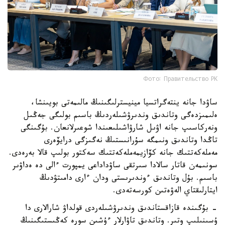
Фото: Правительство РК
ساۋدا جانە ينتەگراتسيا مينيسترلىگىنىڭ مالىمەتى بويىنشا،
ەلىمىزدەگى وتاندىق وندىرۋشىلەردىڭ باسىم بولىگى جەڭىل
ونەركاسىپ جانە اۋىل شارۋاشىلىعىندا شوعىرلانعان. بۇگىنگى
تاڭدا وتاندىق ونىمگە سۇرانىستىڭ نەگىزگى درايۆەرى
مەملەكەتتىك جانە كۆازيمەملەكەتتىك سەكتور بولىپ قالا بەرەدى.
سونىمەن قاتار سالادا سىرتقى ساۋداداعى يمپورت ءالى دە ەداۋىر
باسىم. بۇل وتاندىق ءوندىرىستى ودان ءارى دامىتۋدىڭ
ايتارلىقتاي الەۋەتىن كورسەتەدى.
- بۇگىندە قازاقستاندىق وندىرۋشىلەردى قولداۋ شارالارى دا
ۇسىنىلىپ وتىر. وتاندىق تاۋارلار ءۇشىن سورە كەڭىستىگىنىڭ