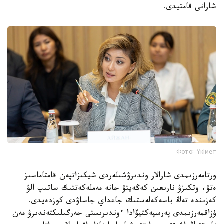
شارانى قامتيدى.
Фото: Үкімет
ورتامەرزىمدى شارالار وندىرۋشىلەردى شيكىزاتپەن قامتاماسىز
ەتۋ، وتكىزۋ نارىعىن كەڭەيتۋ جانە مەملەكەتتىك ساتىپ الۋ
كەزىندە تەڭ باسەكەلەستىك جاعداي جاساۋدى كوزدەيدى.
ۇزاقمەرزىمدى پەرسپەكتيۆادا ءوندىرىستى جەرگىلىكتەندىرۋ مەن