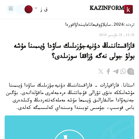
KAZINFORM
ق ز
ترەند:
2026-سايلاۋ
وقيعا
تاعايىنداۋ
اقوردا
11:23, 23 ماۋسىم 2015
قازاقستاننىڭ دۇنيەجۇزىلىك ساۋدا ۇيىمىنا مۇشە
بولۋ جولى نەگە ۇزاققا سوزىلدى؟
استانا. قازاقپارات - قازاقستاننىڭ دۇنيەجۇزىلىك ساۋدا ۇيىمىنا
مۇشەلىككە ەنۋى تۋرالى قۇجاتتىڭ ەرەجەلەرى ماقۇلداندى. بۇگىن
جەنيەۆادا حالىقارالىق ۇيىمعا مۇشە مەملەكەتتەردىڭ وكىلدەرى
باس قوسىپ، جۇمىس توبىندا وسىنداي كەلىسىمگە كەلدى.