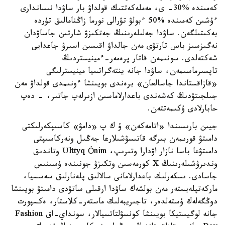
كەمىندە %30- ى، مەملەكەتتىك قولداۋ بار ساۋدا نىساندارى
ءۇشىن كەمىندە %50 ءبولۋ تۋرالى نورما زاڭنامالىق تۇردە
بەكىتىلگەن. ساۋدا جەلىلەرىنىڭ جەتكىزۋ شارتىن جاساۋدان
نەگىزسىز باس تارتۋى مەن جالداۋ اقىسىن اسىرۋ جاعدايى
شەكتەلدى. سونىمەن قاتار پرەمەر-ءمينيستردىڭ
تاپسىرماسىمەن، ساۋدا جانە ينتەگراتسيا مينيسترلىگى
«قازاقستاندا جاسالعان» برەندى بويىنشا ءونىمدى قولداۋ مەن
جىلجىتۋدىڭ كەشەندى باعدارلاماسىن ازىرلەپ جاتىر، - دەپ
حابارلادى ۇكىمەتتەن.
جيىن بارىسىندا «اتامەكەن» ۇ ك پ «دامۋ» كاسىپكەرلىكتى
دامىتۋ قورىمەن بىرگە قاتىسۋشىلارعا جەڭىل ونەركاسىپتى
دامىتۋعا باسا نازار اۋدارا وتىرىپ، Ulttyq Ónim وتاندىق
وندىرۋشىلەرىنىڭ X كورمەسىن وتكىزۋ جونىندە ۇسىنىس
جاسادى. ىسكەرلىك باعدارلامانى سالالىق پلەنارلىق سەسسيا،
ماركەتپلەيستەر مەن بولشەك ساۋدا ارقىلى ساتۋدى دامىتۋ بويىنشا
دوڭگەلەك ۇستەلدەر، تاجىريبەلىك ماستەر-كلاستار، ەكسپورت
جانە لوگيستيكا بويىنشا كونسۋلتاتسيالار، سونداي-اق Fashion