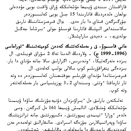
كەيىن 2014 - جىلى بولادى دەپ بولجام جاسادى. الايدا
قازاقستان سىندى ۇيىمعا مۇشەلىككە ۇزاق ۋاقىت بويى مۇددەلى
بولعان ەلدەردىڭ قاتارىندا 15 جىل بويى كەلىسسوزدەر
جۇرگىزگەن قىتاي دا بار ەدى. «ال قىرعىزستاننىڭ نارىق
سالاسىنداعى الىپتىڭ قاتارىنا قوسىلۋ جولى ءبىرشاما جەڭىل
بولدى»، - دەيدى ساراپشىلار.
عاني قاسىموۆ، ق ر مەملەكەتتىك كەدەن كوميتەتىنىڭ ءتوراعاسى
(1996-1999 ج)
- ولاردىڭ الدىنا تەك 2 سۇراق قويىلدى. ال
بىزدە ەنەرگەتيكا، ءوندىرىس، اگرارلىق سالا جانە مۇناي دا بار.
بىزدەگى ينفراقۇرىلىم كوپ سالالى بولىپ كەلەدى. ال
قىرعىزستاندا مۇنداي قۇرىلىم جوقتىعىنان كەلىسسوزدەر دە وتە
تار تارماقتا ءوتتى. وسىنداي 2-3 پوزيتسياسى بار مەملەكەتتەر
وتە كوپ.
نەلىكتەن بارلىق ەل ءبىراۋىزدان دۇنيەجۇزىلىك ساۋدا ۇيىمىنا
مۇشەلىككە ۇمتىلادى. اتالمىش ۇيىمعا 161 ەل كىرگەن. وسى
ەلدەر ءوزارا ءتيىمدى يمپورتتىق، ەكسپورتتىق جانە ترانزيتتىك
ساۋدا وپەراتسيالارىن جۇزەگە اسىرادى. حالىقارالىق تولەمدەر مەن
كەدەندىك باجدىڭ دا ماسەلەلەرى وڭايلىقپەن شەشىلەدى.