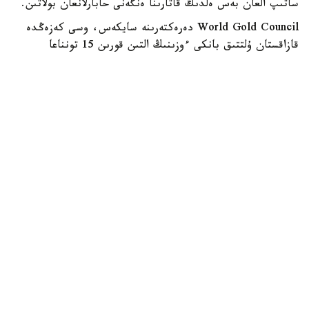
ساتىپ العان بەس ەلدىڭ قاتارىنا ەنگەنى حابارلانعان بولاتىن.
World Gold Council دەرەكتەرىنە سايكەس، وسى كەزەڭدە
قازاقستان ۇلتتىق بانكى ءوزىنىڭ التىن قورىن 15 تونناعا
ۇلعايتقان.
جالپى العاندا، ءساۋىر مەن ماۋسىم ايلارى ارالىعىندا الەمنىڭ
ورتالىق بانكتەرى شامامەن 289 توننا التىن ساتىپ العان. بۇل
وتكەن جىلدىڭ سايكەس كەزەڭىمەن سالىستىرعاندا %62 عا
كوپ.
دۇنيەجۇزىلىك التىن كەڭەسى التىنعا دەگەن سۇرانىستىڭ ارتۋىن
گەوساياسي بەلگىسىزدىكپەن، توقسان ىشىندە باعالى مەتالدىڭ
باعاسىنىڭ تومەندەۋىمەن جانە مەملەكەتتەردىڭ حالىقارالىق
رەزەرۆتەرىن ءارتاراپتاندىرۋعا ۇمتىلۋىمەن ءتۇسىندىردى.
ەكونوميكا
ريزابەك نۇسىپبەك ۇلى