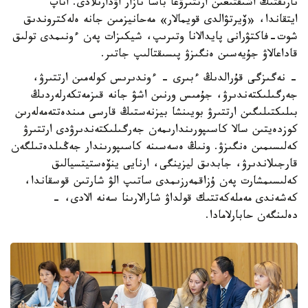
نارىقتىڭ اشىقتىعىن ارتتىرۋعا باسا نازار اۋدارىلادى. اتاپ
ايتقاندا، «ۆيرتۋالدى قويمالار» مەحانيزمىن جانە ەلەكتروندىق
شوت-فاكتۋرانى پايدالانا وتىرىپ، شيكىزات پەن ءونىمدى تولىق
قاداعالاۋ جۇيەسىن ەنگىزۋ پىسىقتالىپ جاتىر.
- نەگىزگى قۇرالدىڭ ءبىرى - ءوندىرىس كولەمىن ارتتىرۋ،
جەرگىلىكتەندىرۋ، جۇمىس ورنىن اشۋ جانە قىزمەتكەرلەردىڭ
بىلىكتىلىگىن ارتتىرۋ بويىنشا بيزنەستىڭ قارسى مىندەتتەمەلەرىن
كوزدەيتىن سالا كاسىپورىندارىمەن جەرگىلىكتەندىرۋدى ارتتىرۋ
كەلىسىمىن ەنگىزۋ. ونىڭ ەسەسىنە كاسىپورىندار جەڭىلدەتىلگەن
قارجىلاندىرۋ، جابدىق ليزينگى، ارنايى ينۆەستيتسيالىق
كەلىسىمشارت پەن ۇزاقمەرزىمدى ساتىپ الۋ شارتىن قوسقاندا،
كەشەندى مەملەكەتتىك قولداۋ شارالارىنا سەنە الادى، -
دەلىنگەن حابارلامادا.