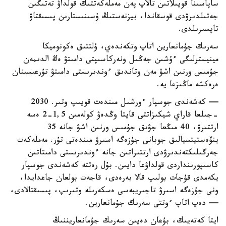
ساپاسىنا قويىلاتىن تالاپ پەن مەملەكەتتىك قولداۋ تەتىگىن
جەتىلدىرۋدى قوسقاندا، بيزنەستىڭ ۇسىنىستارىن پىسىقتاۋ
تاپسىرىلدى.
سەرىك جۇمانعارين اتاپ وتكەندەي، ۇلتتىق ەكونوميكا
مينيسترلىگى ءۇشىن جەڭىل ونەركاسىپتى دامىتۋ ەڭ الدىمەن
جۇمىس ورنىن اشۋ مەن وتاندىق ءوندىرىستى دامىتۋ تۇرعىسىنان
ەرەكشە ماڭىزعا يە.
— كەشەندى جوسپار ءورشىل مىندەت قويىپ وتىر. 2030
-جىلعا قاراي شيكىزاتتى قايتا وڭدەۋ كولەمىن 1,5-2 ەسە
ارتتىرۋ، 40 مىڭعا جۋىق جۇمىس ورنىن اشۋ جانە 35
ينۆەستيتسيالىق جوبانى جۇزەگە اسىرۋ مىندەتى تۇر. مەملەكەت
جەرگىلىكتەندىرۋدى ارتتىراتىن جانە ءوندىرىستى دامىتاتىن
كاسىپورىنداردى قولداۋعا دايىن. بۇل رەتتە كەشەندى جوسپار
يكەمدى قۇجات بولىپ قالا بەرەدى، قاجەت بولعان جاعدايدا،
ونى جۇزەگە اسىرۋ تاجىريبەسى ەسكەرىلە وتىرىپ، پىسىقتالادى،
— دەپ اتاپ ءوتتى سەرىك جۇمانعارين.
ايتا كەتەيىك، بۇعان دەيىن سەرىك جۇمانعاريننىڭ