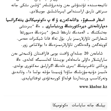
ناتيجەسىندە تۇتىنۋشى مەن وندىرۋشىلەر ءۇشىن ىشكى جانە
سىرتقى نارىق اراسىنداعى ايىرماشىلىق جويىلادى.
اسقار قىسىقوۆ، «اتامەكەن» ۇ ك پ ەكونوميكالىق ينتەگراتسيا
دەپارتامەنتى ديرەكتورىنىڭ ورىنباسارى
- ەڭ ءبىرىنشى
جەتىكتىك - الەمدىك نارىققا شىعۋ. ءبىزدىڭ ەسپورتقا
شىعاراتىن تاۋارلارىمىز بار. بۇل تەك قانا شيكىزات ەمەس.
كوپتەگەن وڭدەلگەن تاۋارلارىمىزدىڭ دا بولاشاعى زور.
شامامەن 20 جىلداي ۋاقىت بويى قازاقستان ۇكىمەتى مەن
ساراپشىلار داۋلى ماسەلەلەر بويىنشا كەلىسىمگە كەلدى. ەڭ
وزەكتى تاقىرىپتىڭ ءبىرى ەلدىڭ اگرارلىق سەكتورى بولدى.
ەلىمىز دۇنيەجۇزىلىك ساۋدا ۇيىمىنا مۇشە بولسا دا، وتاندىق
ونەركاسىپ ورىندارىنا قولداۋ كورسەتۋدى توقتاتپايدى.
www.khabar.kz
بيلىك جانە ساياسات
ەكونوميكا