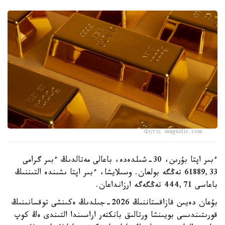
Фото: magnific.com
ءبىر اپتا بۇرىن، 30-شىلدەدە، باعالى مەتالدىڭ ءبىر گرامى
61889,33 تەڭگە بولعان. وسىلايشا، ءبىر اپتا ىشىندە التىننىڭ
باعاسى 444,71 تەڭگەگە ارزانداعان.
بۇعان دەيىن قازاقستاننىڭ 2026-جىلدىڭ ەكىنشى توقسانىنىڭ
قورىتىندىسى بويىنشا ورتالىق بانكتەر اراسىندا التىندى ەڭ كوپ