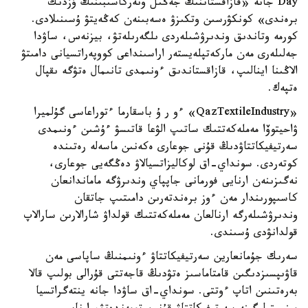
Day جانە «قازاقستاننىڭ جەڭىل ونەركاسىبىنىڭ ۇزدىك
برەندى» كونكۋرسىن وتكىزۋ ەسەبىنەن كەڭەيتۋ ۇسىنىلادى.
كورمە وتاندىق وندىرۋشىلەردى ىلگەرىلەتۋ، بيزنەس، ساۋدا
جەلىلەرى مەن ماركەتپلەيستەر اراسىنداعى كووپەراتسيانى دامىتۋ
الاڭىنا اينالىپ، قازاقستاندىق ءونىمدى تانىمال ەتۋگە ىقپال
ەتپەك.
«QazTextileIndustry» ءو ر ۇ باسقارما ءتوراعاسى گۇلميرا
ۋاحيتوۆا مەملەكەتتىك ساتىپ الۋعا قاتىسۋ ءۇشىن ءونىمدى
سەرتيفيكاتتاۋدىڭ قۇنى جوعارى ەكەنىن ماسەلە رەتىندە
كوتەردى. سونداي-اق لوكاليزاتسيالاۋ دەڭگەيى جوعارى،
نەگىزىنەن ارنايى فورمانى جاپپاي وندىرۋگە ماماندانعان
كاسىپورىندار مەن ءوز برەندتەرىن دامىتىپ جاتقان
وندىرۋشىلەرگە ارنالعان مەملەكەتتىك قولداۋ شارالارىن سارالاپ
قولدانۋدى ۇسىندى.
سەرىك جۇمانعارين سەرتيفيكاتتاۋ ءونىمنىڭ ساپاسى مەن
قاۋىپسىزدىگىن قامتاماسىز ەتۋدىڭ قاجەتتى قۇرالى بولىپ قالا
بەرەتىنىن اتاپ ءوتتى. سونداي-اق ساۋدا جانە ينتەگراتسيا