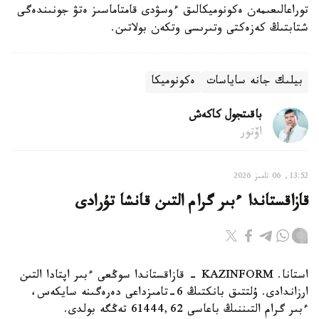
توراعالىعىمەن ەكونوميكالىق ءوسۋدى قامتاماسىز ەتۋ جونىندەگى
شتابتىڭ كەزەكتى وتىرىسى وتكەن بولاتىن.
بيلىك جانە ساياسات
ەكونوميكا
باقىتجول كاكەش
اۆتور
13:52, 06 تامىز 2026
قازاقستاندا ءبىر گرام التىن قانشا تۇرادى
استانا. KAZINFORM - قازاقستاندا سوڭعى ءبىر اپتادا التىن
ارزاندادى. ۇلتتىق بانكتىڭ 6-تامىزداعى دەرەگىنە سايكەس،
ءبىر گرام التىننىڭ باعاسى 61444,62 تەڭگە بولدى.