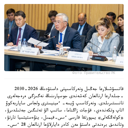
Фото: Правительство РК
قاتىسۋشىلارعا جەڭىل ونەركاسىپتى دامىتۋدىڭ 2026-2030
-جىلدارعا ارنالعان كەشەندى جوسپارىنىڭ نەگىزگى ەرەجەلەرى
تانىستىرىلدى. ونەركاسىپ ۆيسە- ءمينيسترى ولجاس ساپاربەكوۆ
اتاپ وتكەندەي، قۇجات زاڭناما، ساتىپ الۋ تەتىگىن جەتىلدىرۋ،
«كولەڭكەلى» يمپورتقا قارسى ءىس-قيمىل، ينۆەستيتسيا تارتۋ،
وتاندىق برەندتى دامىتۋ مەن كادر دايارلاۋعا ارنالعان 28 ءىس-