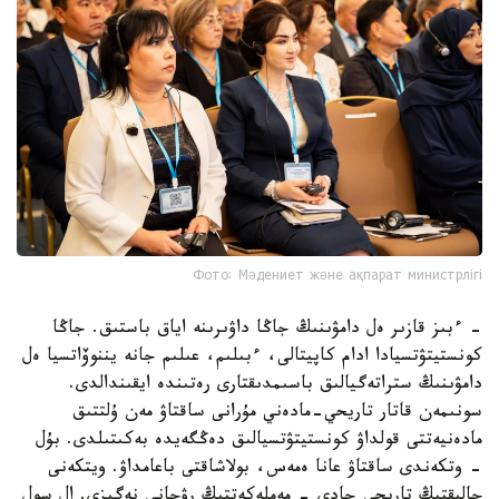
Фото: Мәдениет және ақпарат министрлігі
- ءبىز قازىر ەل دامۋىنىڭ جاڭا داۋىرىنە اياق باستىق. جاڭا
كونستيتۋتسيادا ادام كاپيتالى، ءبىلىم، عىلىم جانە يننوۆاتسيا ەل
دامۋىنىڭ ستراتەگيالىق باسىمدىقتارى رەتىندە ايقىندالدى.
سونىمەن قاتار تاريحي-مادەني مۇرانى ساقتاۋ مەن ۇلتتىق
مادەنيەتتى قولداۋ كونستيتۋتسيالىق دەڭگەيدە بەكىتىلدى. بۇل
- وتكەندى ساقتاۋ عانا ەمەس، بولاشاقتى باعامداۋ. ويتكەنى
حالىقتىڭ تاريحي جادى - مەملەكەتتىڭ رۋحاني نەگىزى. ال سول