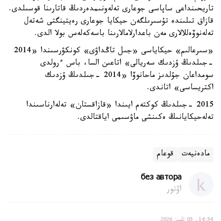
تاريحىنداعى ساپاسى جوعارى تەلەونىمدەردىڭ قاتارىنا قوسىلدى.
قازاق تىلىندە تۇسىرىلگەن حيكايا جوعارى رەيتينگتى شەتەل
تەلەنوۆەللالارى مەن باعدارلامالارىنا باسەكەلەس بولا الدى.
«سىرعالىم» حيكاياسى «جىل تاڭداۋى» كونكۋرسىندا «2014
-جىلدىڭ ۇزدىك سەريالى» اتاعىن السا، باس ءرولدى
سومداعان جۇلدىز ماحانوۆا «2014 -جىلدىڭ ۇزدىك
اكتريساسى» اتاندى.
2015 -جىلدىڭ كوكتەم ايىندا «قازاقستان» تەلەارناسىندا
تەلەحيكايانىڭ ەكىنشى ماۋسىمى اياقتالدى.
مادەنيەت
قوعام
без автора
اۆتور
14:54, 05 تامىز 2026