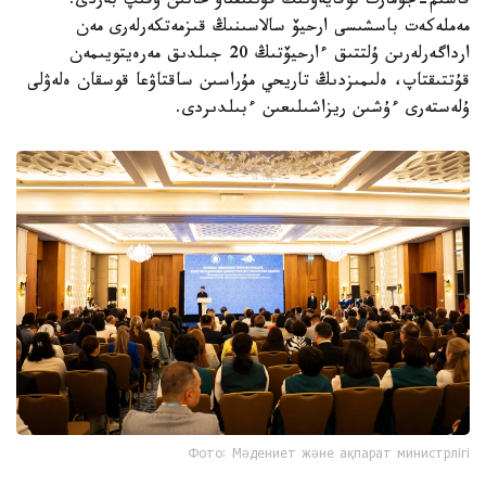
قاسىم-جومارت توقايەۆتىڭ قۇتتىقتاۋ حاتىن وقىپ بەردى.
مەملەكەت باسشىسى ارحيۆ سالاسىنىڭ قىزمەتكەرلەرى مەن
ارداگەرلەرىن ۇلتتىق ءارحيۆتىڭ 20 جىلدىق مەرەيتويىمەن
قۇتتىقتاپ، ەلىمىزدىڭ تاريحي مۇراسىن ساقتاۋعا قوسقان ەلەۋلى
ۇلەستەرى ءۇشىن ريزاشىلىعىن ءبىلدىردى.
Фото: Мәдениет және ақпарат министрлігі