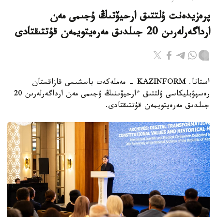
پرەزيدەنت ۇلتتىق ارحيۆتىڭ ۇجىمى مەن
ارداگەرلەرىن 20 جىلدىق مەرەيتويمەن قۇتتىقتادى
استانا. KAZINFORM - مەملەكەت باسشىسى قازاقستان
رەسپۋبليكاسى ۇلتتىق ءارحيۆىنىڭ ۇجىمى مەن ارداگەرلەرىن 20
جىلدىق مەرەيتويمەن قۇتتىقتادى.