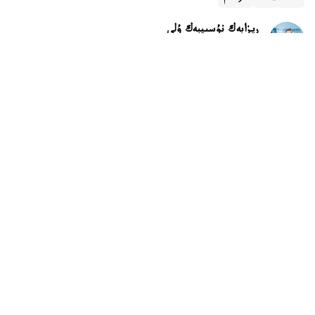
ريزابەك نۇسىپبەك ۇلى
اۆتور
11:55, 05 تامىز 2026
شاحانوۆ پوەزياسى - تاۋەلسىزدىگىمىزدىڭ تۇعىرى
استانا. قازاقپارات – 2026 -جىلى 26-ءساۋىر تاڭعى ساعات
6:00 دە الەۋمەتتىك جەلىدەن «مۇقتار شاحانوۆ كەشە ومىردەن
ءوتتى» دەگەن قارالى حاباردى كوردىم. كوڭىلىم بىردەن
جابىرقاۋ تارتتى. سانام سالماقتانا باستادى. ەرىك بەردىم
قانشالىقتى قايعىلانا الادى ەكەنمىن دەپ. كوزىم دىمداندى.
جىلاي المادىم.