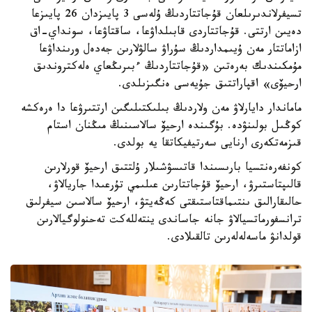
تسيفرلاندىرىلعان قۇجاتتاردىڭ ۇلەسى 3 پايىزدان 26 پايىزعا
دەيىن ارتتى. قۇجاتتاردى قابىلداۋعا، ساقتاۋعا، سونداي-اق
ازاماتتار مەن ۇيىمداردىڭ سۇراۋ سالۋلارىن جەدەل ورىنداۋعا
مۇمكىندىك بەرەتىن «قۇجاتتاردىڭ ءبىرىڭعاي ەلەكتروندىق
ارحيۆى» اقپاراتتىق جۇيەسى ەنگىزىلدى.
ماماندار دايارلاۋ مەن ولاردىڭ بىلىكتىلىگىن ارتتىرۋعا دا ەرەكشە
كوڭىل بولىنۋدە. بۇگىندە ارحيۆ سالاسىنىڭ مىڭنان استام
قىزمەتكەرى ارنايى سەرتيفيكاتقا يە بولدى.
كونفەرەنتسيا بارىسىندا قاتىسۋشىلار ۇلتتىق ارحيۆ قورلارىن
قالىپتاستىرۋ، ارحيۆ قۇجاتتارىن عىلىمي تۇرعىدا جاريالاۋ،
حالىقارالىق ىنتىماقتاستىقتى كەڭەيتۋ، ارحيۆ سالاسىن سيفرلىق
ترانسفورماتسيالاۋ جانە جاساندى ينتەللەكت تەحنولوگيالارىن
قولدانۋ ماسەلەلەرىن تالقىلادى.