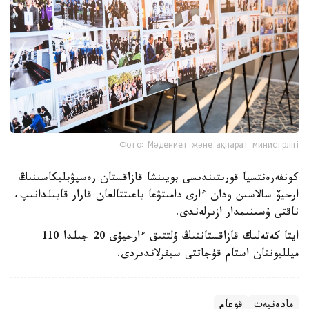
Фото: Мәдениет және ақпарат министрлігі
كونفەرەنتسيا قورىتىندىسى بويىنشا قازاقستان رەسپۋبليكاسىنىڭ
ارحيۆ سالاسىن ودان ءارى دامىتۋعا باعىتتالعان قارار قابىلدانىپ،
ناقتى ۇسىنىمدار ازىرلەندى.
ايتا كەتەلىك قازاقستاننىڭ ۇلتتىق ءارحيۆى 20 جىلدا 110
ميلليوننان استام قۇجاتتى سيفرلاندىردى.
مادەنيەت
قوعام