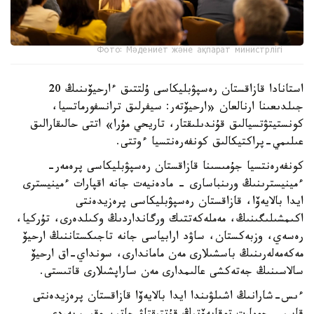
Фото: Мәдениет және ақпарат министрлігі
استانادا قازاقستان رەسپۋبليكاسى ۇلتتىق ءارحيۆىنىڭ 20
جىلدىعىنا ارنالعان «ارحيۆتەر: سيفرلىق ترانسفورماتسيا،
كونستيتۋتسيالىق قۇندىلىقتار، تاريحي مۇرا» اتتى حالىقارالىق
عىلىمي-پراكتيكالىق كونفەرەنتسيا ءوتتى.
كونفەرەنتسيا جۇمىسىنا قازاقستان رەسپۋبليكاسى پرەمەر-
ءمينيسترىنىڭ ورىنباسارى - مادەنيەت جانە اقپارات ءمينيسترى
ايدا بالايەۆا، قازاقستان رەسپۋبليكاسى پرەزيدەنتى
اكىمشىلىگىنىڭ، مەملەكەتتىك ورگانداردىڭ وكىلدەرى، تۇركيا،
رەسەي، وزبەكستان، ساۋد ارابياسى جانە تاجىكستاننىڭ ارحيۆ
مەكەمەلەرىنىڭ باسشىلارى مەن ماماندارى، سونداي-اق ارحيۆ
سالاسىنىڭ جەتەكشى عالىمدارى مەن ساراپشىلارى قاتىستى.
ءىس-شارانىڭ اشىلۋىندا ايدا بالايەۆا قازاقستان پرەزيدەنتى