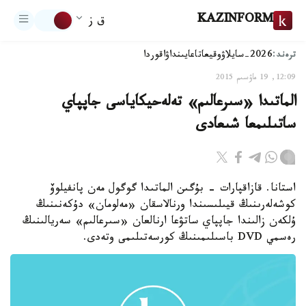
KAZINFORM
ق ز
ترەند:
2026-سايلاۋ
وقيعا
تاعايىنداۋ
اقوردا
12:09, 19 ماۋسىم 2015
الماتىدا «سىرعالىم» تەلەحيكاياسى جاپپاي
ساتىلىمعا شىعادى
استانا. قازاقپارات - بۇگىن الماتىدا گوگول مەن پانفيلوۆ
كوشەلەرىنىڭ قيىلىسىندا ورنالاسقان «مەلومان» دۇكەنىنىڭ
ۇلكەن زالىندا جاپپاي ساتۋعا ارنالعان «سىرعالىم» سەريالىنىڭ
رەسمي DVD باسىلىمىنىڭ كورسەتىلىمى وتەدى.