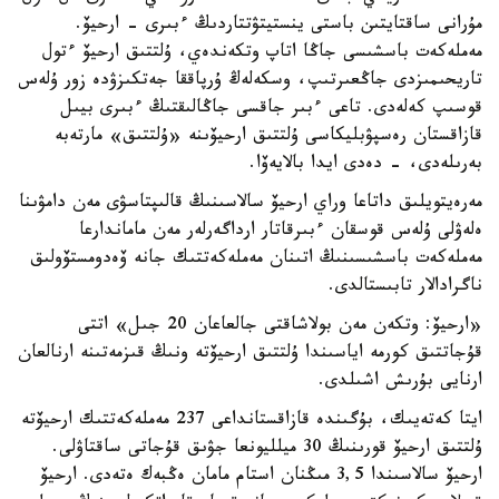
مۇرانى ساقتايتىن باستى ينستيتۋتتاردىڭ ءبىرى - ارحيۆ.
مەملەكەت باسشىسى جاڭا اتاپ وتكەندەي، ۇلتتىق ارحيۆ ءتول
تاريحىمىزدى جاڭعىرتىپ، وسكەلەڭ ۇرپاققا جەتكىزۋدە زور ۇلەس
قوسىپ كەلەدى. تاعى ءبىر جاقسى جاڭالىقتىڭ ءبىرى بيىل
قازاقستان رەسپۋبليكاسى ۇلتتىق ارحيۆىنە «ۇلتتىق» مارتەبە
بەرىلەدى، - دەدى ايدا بالايەۆا.
مەرەيتويلىق داتاعا وراي ارحيۆ سالاسىنىڭ قالىپتاسۋى مەن دامۋىنا
ەلەۋلى ۇلەس قوسقان ءبىرقاتار ارداگەرلەر مەن ماماندارعا
مەملەكەت باسشىسىنىڭ اتىنان مەملەكەتتىك جانە ۆەدومستۆولىق
ناگرادالار تابىستالدى.
«ارحيۆ: وتكەن مەن بولاشاقتى جالعاعان 20 جىل» اتتى
قۇجاتتىق كورمە اياسىندا ۇلتتىق ارحيۆتە ونىڭ قىزمەتىنە ارنالعان
ارنايى بۇرىش اشىلدى.
ايتا كەتەيىك، بۇگىندە قازاقستانداعى 237 مەملەكەتتىك ارحيۆتە
ۇلتتىق ارحيۆ قورىنىڭ 30 ميلليونعا جۋىق قۇجاتى ساقتاۋلى.
ارحيۆ سالاسىندا 3,5 مىڭنان استام مامان ەڭبەك ەتەدى. ارحيۆ