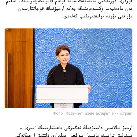
قورلارى كورنەكتى مەملەكەت جانە قوعام قايراتكەرلەرىنىڭ، عىلىم
مەن مادەنيەت وكىلدەرىنىڭ جەكە ارحيۆتىك قۇجاتتارىمەن
تۇراقتى تۇردە تولىقتىرىلىپ كەلەدى.
Фото: Мәдениет және ақпарат министрлігі
ارحيۆ سالاسىن دامىتۋدىڭ نەگىزگى باعىتتارىنىڭ ءبىرى -
سيفرلىق ترانسفورماتسيا. سوڭعى جىلدارى ۇلتتىق ارحيۆتەگى