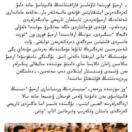
- ارحيۆ قورىندا تاۋەلسىز قازاقستاننىڭ قالىپتاسۋ جانە دامۋ
كەزەڭدەرىن ايشىقتايتىن قۇندى مالىمەتتەر بار. مەكەمە ماماندارى
شەتەلدىك ارحيۆتەردەن تابىلعان تاريحي جادىگەرلەردى
زەردەلەپ، قۇندى قۇجاتتاردى ەلگە جەتكىزۋ جولىندا ەلەۋلى
ەڭبەك ءسىڭىردى. سونىڭ ارقاسىندا ارحيۆ قورى ون ءتورت
عاسىردى قامتيتىن بىرەگەي دەرەكتەرمەن تولىقتى. ۇلت
شەجىرەسىن تەرەڭىرەك تانۋعا مۇمكىندىك بەرەتىن مۇنداي يگى
جۇمىستىڭ ءمانى ايرىقشا ەكەنى انىق. بۇگىنگى باسقوسۋدا ارحيۆ
سالاسىن زامان تالابىنا ساي دامىتۋ جونىندە ساليقالى پىكىرلەر
مەن ۇتىمدى ۇسىنىستار ايتىلادى دەپ سەنەمىن،-دەلىنگەن
پرەزيدەنتتىڭ قۇتتىقتاۋ حاتىندا.
ءوز سوزىندە پرەمەر-ءمينيستردىڭ ورىنباسارى ارحيۆ ءىسىنىڭ
قالىپتاسۋى مەن دامۋىنا ۇلەس قوسقان ۇجىمعا جانە سالا
ارداگەرلەرىنە العىس ايتىپ، بۇگىندە ەلىمىز اسا ماڭىزدى تاريحي
كەزەڭدى باستان وتكەرىپ وتىرعانىن اتاپ ءوتتى.