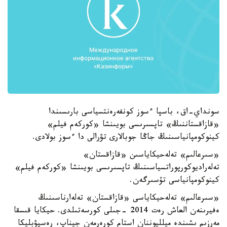
سونداي-اق، باسپا ءسوز كونفەرەنتسياسى بارىسىندا
«قازاقستاننىڭ» تاپسىرىسى بويىنشا «كوركەم فيلم»
كينوكومپانياسىنىڭ جاڭا جوبالارى تۋرالى دا ءسوز بولادى.
«سىرعالىم» تەلەحيكاياسىن «قازاقستان»
تەلەراديوكورپوراتسياسىنىڭ تاپسىرىسى بويىنشا «كوركەم فيلم»
كينوكومپانياسى تۇسىرگەن.
«سىرعالىم» تەلەحيكاياسى «قازاقستان» تەلەارناسىنىڭ
ەفيرىنەن العاش رەت 2014 -جىلى كورسەتىلدى. حيكايا قىسقا
مەرزىم ىشىندە ميلليوننان استام كورەرمەن جيناپ، رەسپۋبليكا