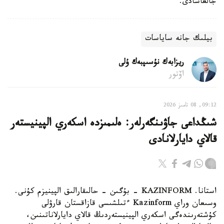
جالعاسادى.
بيلىك جانە ساياسات
ريزابەك نۇسىپبەك ۇلى
اۆتور
09:12, 08 تامىز 2026
شىڭداعى جاۋىنگەرلەر: ەلىمىزدە اسكەري الپينيستەر
قالاي دايارلانادى
استانا. KAZINFORM - بۇگىن - حالىقارالىق الپينيزم كۇنى.
وسىعان وراي Kazinform ءتىلشىسى قازاقستان قارۋلى
كۇشتەرىندەگى اسكەري الپينيستەردىڭ قالاي دايارلاناتىنىن،