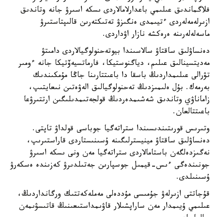
فلاگماندىق عىلىمي باعدارلامالاردى ىسكە اسىرۋ جانە وتاندىق
ازىرلەمەلەردى ءتيىمدى ەنگىزۋ تەتىكتەرىن قالىپتاستىرۋ
ماسەلەلەرىنە ەرەكشە نازار اۋداردى.
دەنساۋلىق ساقتاۋ سالاسىندا بيوتەحنولوگيالاردى دامىتۋ
مەديتسينالىق عىلىم، دياگنوستيكا، فارماتسيەۆتيكا جانە ءومىر
تۋرالى عىلىمداردىڭ باسقا دا باعىتتارىنا جاڭا مۇمكىندىك
بەرمەك. بۇل ەلىمىزدىڭ تەحنولوگيالىق الەۋەتىن نىعايتىپ،
زاماناۋي وتاندىق شەشىمدەردىڭ قولجەتىمدىلىگىن ارتتىرۋعا
باعىتتالعان.
وتىرىس قورىتىندىسىندا ستراتەگيا جوباسى قولداۋ تاپتى.
دەنساۋلىق ساقتاۋ مينيسترلىگىنە ۇسىنىستاردى قاراستىرىپ،
نەگىزدەلگەن باستامالاردى ستراتەگيا مەن ونى ىسكە اسىرۋ
جونىندەگى ءىس-قيمىل جوسپارىن جەتىلدىرۋ كەزىندە ەسكەرۋ
ۇسىنىلدى.
قۇجاتتى ازىرلەۋ جۇمىسى مۇددەلى مەملەكەتتىك ورگانداردىڭ،
عىلىمي ۇيىمدار مەن ساراپشىلار قاۋىمداستىعىنىڭ قاتىسۋىمەن