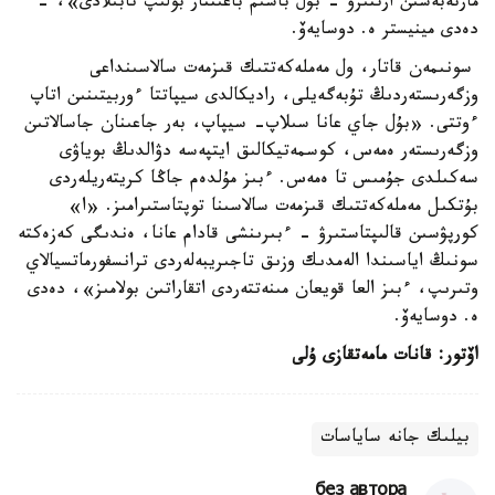
مارتەبەسىن ارتتىرۋ - بۇل باسىم باعىتتار بولىپ تابىلادى»، -
دەدى مينيستر ە. دوسايەۆ.
سونىمەن قاتار، ول مەملەكەتتىك قىزمەت سالاسىنداعى
وزگەرىستەردىڭ تۇبەگەيلى، راديكالدى سيپاتتا ءوربيتىنىن اتاپ
ءوتتى. «بۇل جاي عانا سىلاپ- سيپاپ، بەر جاعىنان جاسالاتىن
وزگەرىستەر ەمەس، كوسمەتيكالىق ايتپەسە دۋالدىڭ بوياۋى
سەكىلدى جۇمىس تا ەمەس. ءبىز مۇلدەم جاڭا كريتەريلەردى
بۇتكىل مەملەكەتتىك قىزمەت سالاسىنا توپتاستىرامىز. «ا»
كورپۋسىن قالىپتاستىرۋ - ءبىرىنشى قادام عانا، ەندىگى كەزەكتە
سونىڭ اياسىندا الەمدىك وزىق تاجىريبەلەردى ترانسفورماتسيالاي
وتىرىپ، ءبىز العا قويعان مىنەتتەردى اتقاراتىن بولامىز»، دەدى
ە. دوسايەۆ.
اۆتور: قانات مامەتقازى ۇلى
بيلىك جانە ساياسات
без автора