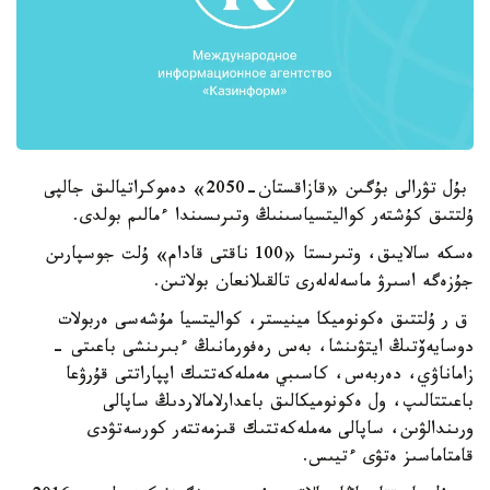
بۇل تۋرالى بۇگىن «قازاقستان-2050» دەموكراتيالىق جالپى
ۇلتتىق كۇشتەر كواليتسياسىنىڭ وتىرىسىندا ءمالىم بولدى.
ەسكە سالايىق، وتىرىستا «100 ناقتى قادام» ۇلت جوسپارىن
جۇزەگە اسىرۋ ماسەلەلەرى تالقىلانعان بولاتىن.
ق ر ۇلتتىق ەكونوميكا مينيستر، كواليتسيا مۇشەسى ەربولات
دوسايەۆتىڭ ايتۋىنشا، بەس رەفورمانىڭ ءبىرىنشى باعىتى -
زاماناۋي، دەربەس، كاسىبي مەملەكەتتىك اپپاراتتى قۇرۋعا
باعىتتالىپ، ول ەكونوميكالىق باعدارلامالاردىڭ ساپالى
ورىندالۋىن، ساپالى مەملەكەتتىك قىزمەتتەر كورسەتۋدى
قامتاماسىز ەتۋى ءتيىس.