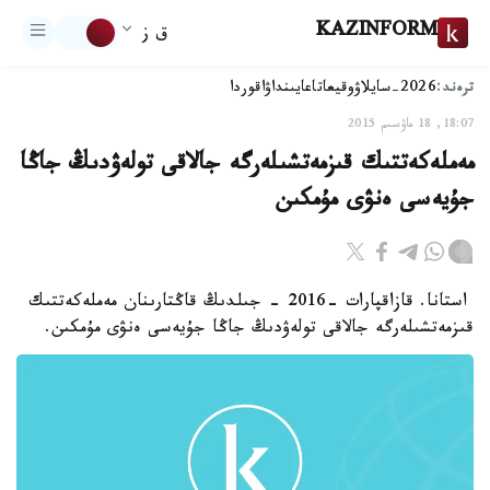
KAZINFORM
ق ز
ترەند:
2026-سايلاۋ
وقيعا
تاعايىنداۋ
اقوردا
18:07, 18 ماۋسىم 2015
مەملەكەتتىك قىزمەتشىلەرگە جالاقى تولەۋدىڭ جاڭا
جۇيەسى ەنۋى مۇمكىن
استانا. قازاقپارات -2016 - جىلدىڭ قاڭتارىنان مەملەكەتتىك
قىزمەتشىلەرگە جالاقى تولەۋدىڭ جاڭا جۇيەسى ەنۋى مۇمكىن.