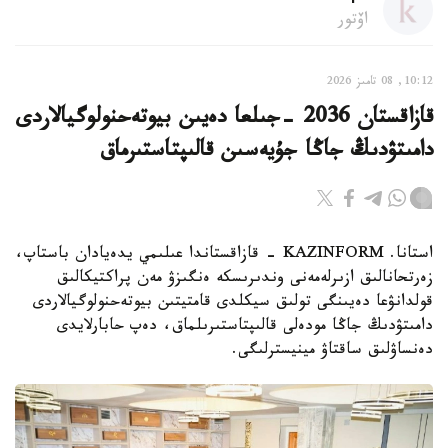
اۆتور
10:12, 08 تامىز 2026
قازاقستان 2036 -جىلعا دەيىن بيوتەحنولوگيالاردى
دامىتۋدىڭ جاڭا جۇيەسىن قالىپتاستىرماق
استانا. KAZINFORM - قازاقستاندا عىلىمي يدەيادان باستاپ،
زەرتحانالىق ازىرلەمەنى وندىرىسكە ەنگىزۋ مەن پراكتيكالىق
قولدانۋعا دەيىنگى تولىق سيكلدى قامتيتىن بيوتەحنولوگيالاردى
دامىتۋدىڭ جاڭا مودەلى قالىپتاستىرىلماق، دەپ حابارلايدى
دەنساۋلىق ساقتاۋ مينيسترلىگى.