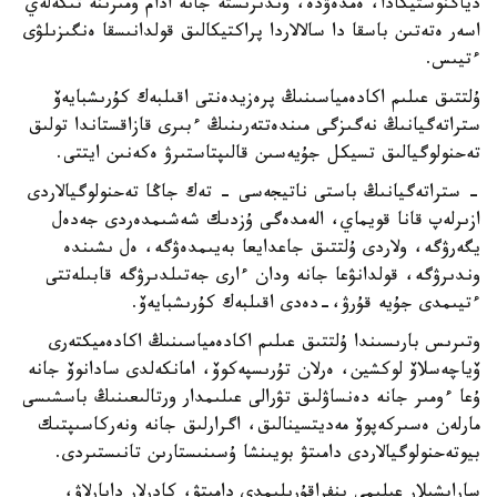
دياگنوستيكادا، ەمدەۋدە، وندىرىستە جانە ادام ومىرىنە تىكەلەي
اسەر ەتەتىن باسقا دا سالالاردا پراكتيكالىق قولدانىسقا ەنگىزىلۋى
ءتيىس.
ۇلتتىق عىلىم اكادەمياسىنىڭ پرەزيدەنتى اقىلبەك كۇرىشبايەۆ
ستراتەگيانىڭ نەگىزگى مىندەتتەرىنىڭ ءبىرى قازاقستاندا تولىق
تەحنولوگيالىق تسيكل جۇيەسىن قالىپتاستىرۋ ەكەنىن ايتتى.
- ستراتەگيانىڭ باستى ناتيجەسى - تەك جاڭا تەحنولوگيالاردى
ازىرلەپ قانا قويماي، الەمدەگى ۇزدىك شەشىمدەردى جەدەل
يگەرۋگە، ولاردى ۇلتتىق جاعدايعا بەيىمدەۋگە، ەل ىشىندە
وندىرۋگە، قولدانۋعا جانە ودان ءارى جەتىلدىرۋگە قابىلەتتى
ءتيىمدى جۇيە قۇرۋ،-دەدى اقىلبەك كۇرىشبايەۆ.
وتىرىس بارىسىندا ۇلتتىق عىلىم اكادەمياسىنىڭ اكادەميكتەرى
ۆياچەسلاۆ لوكشين، ەرلان تۇرىسپەكوۆ، امانكەلدى سادانوۆ جانە
ۇعا ءومىر جانە دەنساۋلىق تۋرالى عىلىمدار ورتالىعىنىڭ باسشىسى
مارلەن ەسىركەپوۆ مەديتسينالىق، اگرارلىق جانە ونەركاسىپتىك
بيوتەحنولوگيالاردى دامىتۋ بويىنشا ۇسىنىستارىن تانىستىردى.
ساراپشىلار عىلىمي ينفراقۇرىلىمدى دامىتۋ، كادرلار دايارلاۋ،