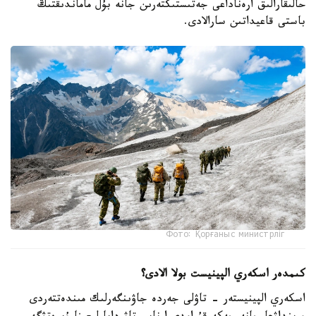
حالىقارالىق ارەناداعى جەتىستىكتەرىن جانە بۇل ماماندىقتىڭ
باستى قاعيداتىن سارالادى.
Фото: Қорғаныс министрліг
كىمدەر اسكەري الپينيست بولا الادى؟
اسكەري الپينيستەر - تاۋلى جەردە جاۋىنگەرلىك مىندەتتەردى