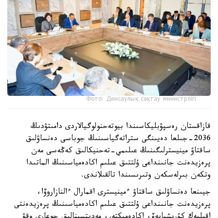
Фото: Денсаулық сақтау министрлігі
قازاقستان رەسپۋبليكاسىندا بيوتەحنولوگيالاردى دامىتۋدىڭ
2036-جىلعا دەيىنگى ستراتەگياسىنىڭ جوباسى دەنساۋلىق
ساقتاۋ مينيسترلىگىنىڭ عىلىمي-تەحنيكالىق كەڭەسى مەن
پرەزيدەنت جانىنداعى ۇلتتىق عىلىم اكادەمياسىنىڭ الماتىدا
وتكەن بىرلەسكەن وتىرىسىندا تالقىلاندى.
جيىنعا دەنساۋلىق ساقتاۋ ءمينيسترى اقمارال ءالنازاروۆا،
پرەزيدەنت جانىنداعى ۇلتتىق عىلىم اكادەمياسىنىڭ پرەزيدەنتى
اقىلبەك كۇرىشبايەۆ، اكادەميكتەر، مەديتسينالىق جوعارى وقۋ