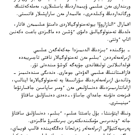
ورىندارى مەن عىلىمي ۇيىمداردىڭ باسشىلارى، مەملەكەتتىك
ورگانداردىڭ وكىلدەرى، عالىمدار مەن ساراپشىلار قاتىستى.
اقمارال ءالنازاروۆا بيوتەحنولوگيالاردى دامىتۋ عىلىممەن قاتار،
ەلدىڭ تەحنولوگيالىق دامۋى ءۇشىن دە ماڭىزدى باعىت ەكەنىن
اتاپ ءوتتى.
- بۇگىندە ءبىزدىڭ الدىمىزدا جەكەلەگەن عىلىمي
ازىرلەمەلەردەن ءبىلىم مەن تەحنولوگيالار ناقتى تاجىريبەدە
قولدانىلاتىن تولىققاندى جۇيەگە كوشۋ مىندەتى تۇر.
قازاقستاننىڭ عىلىمي الەۋەتى جوعارى. ەندىگى مىندەتىمىز -
وتاندىق ازىرلەمەلەردىڭ سۇرانىسقا يە تەحنولوگيالارعا اينالىپ،
ازاماتتارىمىزدىڭ دەنساۋلىعى مەن ءومىر ساپاسىن جاقسارتۋعا
قىزمەت ەتۋىنە جاعداي جاساۋ،-دەدى دەنساۋلىق ساقتاۋ
ءمينيسترى.
ونىڭ ايتۋىنشا، بۇل باعىتتا عىلىم، ءبىلىم، دەنساۋلىق ساقتاۋ
جانە ءوندىرىس مۇمكىندىكتەرىن بىرىكتىرۋ ماڭىزدى.
پەرسپەكتيۆالى ازىرلەمەلەر زەرتحانا دەڭگەيىندە قالىپ قويماي،