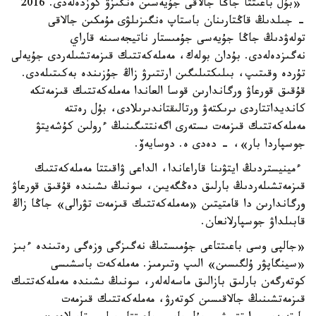
«بۇل باعىتتا جاڭا جالاقى جۇيەسىن ەنگىزۋ كوزدەلەدى. 2016
- جىلدىڭ قاڭتارىنان باستاپ ەنگىزىلۋى مۇمكىن جالاقى
تولەۋدىڭ جاڭا جۇيەسى جۇمىستار ناتيجەسىنە قاراي
نەگىزدەلەدى. بۇدان بولەك، مەملەكەتتىك قىزمەتشىلەردى جۇيەلى
تۇردە وقىتىپ، بىلىكتىلىگىن ارتتىرۋ زاڭ جۇزىندە بەكىتىلەدى.
قۇقىق قورعاۋ ورگاندارىن قوسا العاندا مەملەكەتتىك قىزمەتكە
كانديداتتاردى ىرىكتەۋ ورتالىقتاندىرىلادى، بۇل رەتتە
مەملەكەتتىك قىزمەت ىستەرى اگەنتتىگىنىڭ ءرولىن كۇشەيتۋ
جوسپاردا بار»، - دەدى ە. دوسايەۆ.
ءمينيستردىڭ ايتۋىنا قاراعاندا، الداعى ۋاقىتتا مەملەكەتتىك
قىزمەتشىلەردىڭ بارلىق دەڭگەيىن، سونىڭ ىشىندە قۇقىق قورعاۋ
ورگاندارىن دا قامتيتىن «مەملەكەتتىك قىزمەت تۋرالى» جاڭا زاڭ
قابىلداۋ جوسپارلانعان.
«جالپى وسى باعىتتاعى جۇمىستىڭ نەگىزگى وزەگى رەتىندە ءبىز
«سينگاپۋر ۇلگىسىن» الىپ وتىرمىز. مەملەكەت باسشىسى
كوتەرگەن بارلىق بازالىق ماسەلەلەر، سونىڭ ىشىندە مەملەكەتتىك
قىزمەتشىنىڭ جالاقىسىن كوتەرۋ، مەملەكەتتىك قىزمەت