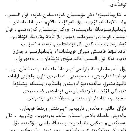
توقتالدى.
- شاريعاتىمىزدا ەكى مۇسىلمان كەزدەسكەن كەزدە قول الىسىپ،
«اسسالاۋماعالەيكۋم»، «ۋاعالەيكۇماسسالام» دەپ امانداسادى.
پايعامبارىمىزدىڭ حاديسىندە: «ەكى مۇسىلمان كەزدەسىپ، قول
الىسسا، قولدارى اجىراعانعا دەيىن اللا تاعالا ولاردىڭ كۇنالارىن
كەشىرەدى» دەلىنگەن. ال قۇشاقتاسىپ نەمەسە ءسۇيىپ
امانداسۋعا قاتىستى سۇراق قويىلعاندا، پايعامبارىمىز «جوق»
دەپ، تەك قول الىسىپ امانداسۋدى قۇپتاعان، - دەدى ول.
بۇل ناسيحاتتاردىڭ بارلىعى ءبىر عانا ماقساتقا باعىتتالعان. ول -
قوعامدا ءتارتىپتى، مادەنيەتتى، ءبىلىمدى ءارى جاۋاپتى ازامات
قالىپتاستىرۋ. سالەمدەسۋ ادەبىنەن باستاپ، بىلىمگە ۇمتىلۋعا
دەيىنگى قۇندىلىقتاردىڭ بارلىعى قوعامدىق كەلىسىمدى
نىعايتىپ، ادامدار اراسىنداعى سىيلاستىقتى ارتتىرادى.
قازاق حالقى ەجەلدەن تاربيەنى ءبىرىنشى ورىنعا قويعان.
«ادەپتى ەلدىڭ بالاسى الىستان سالەم بەرەدى»، «تاربيە - تال
بەسىكتەن» دەگەن ناقىلدار دا وسىنىڭ دالەلى. بۇگىندە بۇل