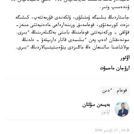
قاعيدالار مەملەكەتتىك ساياساتپەن دە، ءدىني ناسيحاتپەن دە
ۇندەسىپ وتىر.
جاستاردىڭ بىلىمگە ۇمتىلۋى، ۇلكەندى قۇرمەتتەپ، كىشىگە
ىزەت كورسەتۋى، قوعامدىق ورىندارداعى مادەنيەتتى مىنەز-
قۇلقى - وركەنيەتتى قوعامنىڭ باستى بەلگىلەرىنىڭ ءبىرى.
سوندىقتان ادەپ پەن ءبىلىمدى قاتار دارىپتەۋ - ەلدىڭ
بولاشاعىنا سالىنعان ەڭ ماڭىزدى ينۆەستيتسيالاردىڭ ءبىرى.
اۆتور
ارۋجان ماحمۋت
قوعام
ءدىن
بەيسەن سۇلتان
اۆتور
14:25, 17 ماۋسىم 2026