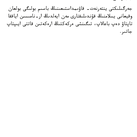
جەرگىلىكتى ينتەرنەت- قاۋىمداستىعىنىڭ باسىم بولىگى بولعان
وقيعانى يسلامنىڭ قۇندىلىقتارى مەن ايەلدىڭ ار-نامىسىن اياققا
تاپتاۋ دەپ باعالاپ، تىگىنشى ەركەكتىڭ ارەكەتىن قاتتى ايىپتاپ
جاتىر.