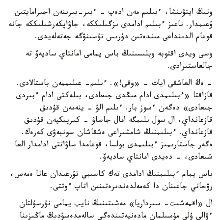
ونىڭ ايتۋىنشا، ءبىلىم مەن ادەپ - ءبىر-بىرىنەن اجىرامايتىن
ۇعىمدار. ناعىز ءبىلىم ادامدى ىزگىلىككە، جاۋاپكەرشىلىككە جانە
قوعام الدىنداعى مىندەتىن دۇرىس تۇسىنۋگە جەتەلەيدى.
وسى ويدى اقتوبە وبلىسىنىڭ باس يمامى امانتاي ساديەۆ تە
جالعاستىرادى.
- ەڭ العاشقى ايات - «وقى!». ءىلىم- عىلىممەن باستالادى.
قازاقتا «ءبىلىمدى ادام مىڭدى جىعادى، بىلەكتى ادام ءبىردى
جىعادى» دەگەن ءسوز بار. ءىلىم الۋ - ينەمەن قۇدىق
قازعانداي، ال سول ىلىمگە امال جاساۋ - كىرپىكپەن قۇدىق
قازعانداي. ءبىلىمنىڭ شامشىراعى ەشقاشان سونبەۋى كەرەك.
ەگەر جاستارىمىز ءبىلىمدى بولسا، قوعامدا ساۋاتتى ادامدار العا
شىعادى، - دەيدى امانتاي ساديەۆ.
باس يمام ءبىلىمنىڭ ادامدى تەك كاسىبي تۇرعىدان عانا ەمەس،
رۋحاني جاعىنان دا كەمەلدەندىرەتىنىن اتاپ ءوتتى.
ال «اقمەشىت- سىرداريا» مەشىتىنىڭ نايب يمامى نۇرسۇلتان
ءۋالي ۇلى مۇسىلمان مادەنيەتىندەگى سالەمدەسۋدىڭ ماڭىزىنا