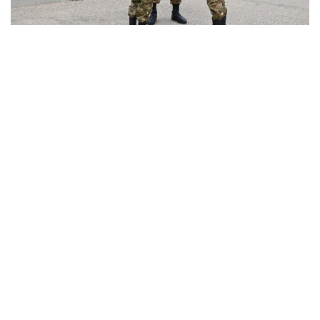
فوتو: اقتاۋ گارنيزونى باسپا ءسوز قىزمەتىنەن
بۇل جونىندە ءماجىلىستىڭ كۋلۋارىندا ق ر قورعانىس
ءمينيسترىنىڭ تاربيە جانە يدەولوگيالىق جۇمىستار جونىندەگى
ورىنباسارى اسقار مۇستابەكوۆ ايتتى.
- زاڭ بويىنشا، ءدىني سەنىمىنە بايلانىستى اسكەري قىزمەتتەن
باس تارتۋ نورماسى جوق. ەگەر ونداي بولسا، كەز كەلگەن ادام
ءدىني سەنىمىن جەلەۋ ەتىپ، اسكەري قىزمەتتەن جالتارار ەدى،
- دەدى ول.
سونىمەن بىرگە، قورعانىس ءمينيسترىنىڭ ورىنباسارى اسكەرگە
كەلگەن ساربازدىڭ ءدىني عيبادات جاساۋىنا قاتىستى
جۋرناليستەر سۇراعىنا جاۋاپ بەردى.
- ونداي ءبىزدىڭ كۇن تارتىبىندە قاراستىرىلماعان. سوندىقتان
كەلگەن بالا اسكەردىڭ كۇن تارتىبىمەن قىزمەتىن اتقارادى.