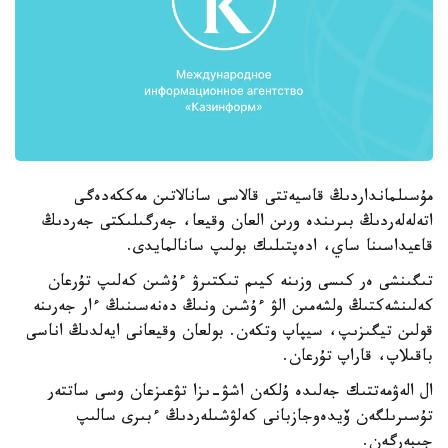
مۇسىلمانداردىڭ قاسيەتتى قالاسى سانالاتىن مەككەدەگى
اتەلەلەردىڭ بىرىندە ورىن العان وقيعا، جەرگىلىكتى جەردىڭ
قاعيداسىنا ساي، ادەپتىلىك بولىپ سانالمايدى.
تىگىنشى ەر كىسى وزىنە كيىم تىكتىرۋ ءۇشىن كەلىپ تۇرعان
كەلىنشەكتىڭ ولشەمىن الۋ ءۇشىن ونىڭ دەنەسىنىڭ ءار جەرىنە
قولىن تيگىزىپ، سيپاپ وتكەن. بولعان وقيعانى ايەلدىڭ اناسى
باقىلاپ، قاراپ تۇرعان.
ال الەۋمەتتىك جەلىدە ۇلكەن اشۋ-ىزا تۋعىزعان وسى ساتتەر
تۇسىرىلگەن ۆيدەوجازبانى كەلۋشىلەردىڭ ءبىرى سالىپ
جىبەرگەن.