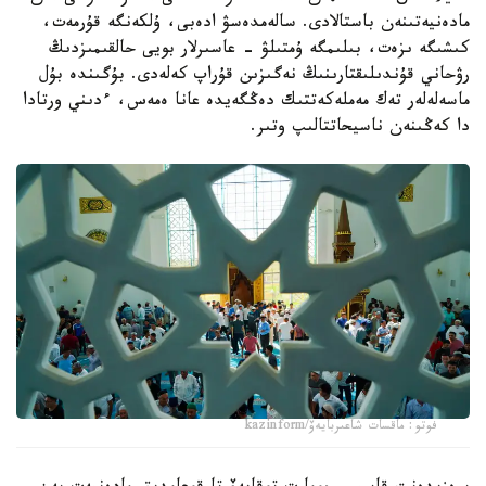
مادەنيەتىنەن باستالادى. سالەمدەسۋ ادەبى، ۇلكەنگە قۇرمەت،
كىشىگە ىزەت، بىلىمگە ۇمتىلۋ - عاسىرلار بويى حالقىمىزدىڭ
رۋحاني قۇندىلىقتارىنىڭ نەگىزىن قۇراپ كەلەدى. بۇگىندە بۇل
ماسەلەلەر تەك مەملەكەتتىك دەڭگەيدە عانا ەمەس، ءدىني ورتادا
دا كەڭىنەن ناسيحاتتالىپ وتىر.
فوتو: ماقسات شاعىربايەۆ/kazinform