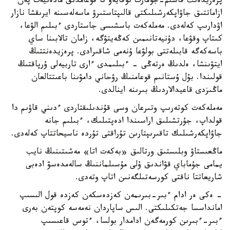
پرەزيدەنت قاسىم-جومارت توقايەۆ تا قوعامدىق مادەنيەت پەن
ازاماتتىق جاۋاپكەرشىلىكتى قالىپتاستىرۋ ماسەلەسىنە ايرىقشا نازار
اۋدارىپ كەلەدى. مەملەكەت باسشىسى جاستاردى ءبىلىم الۋعا،
كىتاپ وقۋعا، دۇنيەتانىمىن كەڭەيتۋگە، زامان تالابىنا ساي
باسەكەگە قابىلەتتى بولۋعا ۇنەمى شاقىرادى. پرەزيدەنتتىڭ
ايتۋىنشا، ەلدىڭ ەرتەڭى - ءبىلىمدى ءارى تاربيەلى ۇرپاقتىڭ
قولىندا. بۇل ۇستانىم قوعامنىڭ رۋحاني دامۋىنا باعىتتالعان
ماڭىزدى قاعيدالاردىڭ بىرىنە اينالدى.
مەملەكەت كوتەرىپ وتىرعان وسى قۇندىلىقتاردى ءدىني قاۋىم دا
قولداپ، جۇرتشىلىق اراسىندا ادەپتىلىك، ءبىلىم جانە
جاۋاپكەرشىلىك تاقىرىپتارىن تۇراقتى تۇردە ناسيحاتتاپ كەلەدى.
ماڭعىستاۋ وبلىستىق ورتالىق «بەكەت اتا» مەشىتىنىڭ نايب
يمامى جۇماباي قۋاندىق ۇلى مۇسىلماننىڭ سالەمدەسۋ ادەبى
شاريعاتتا ناقتى كورسەتىلگەنىن اتاپ وتەدى.
- ەكى ەر ادام ءبىر-بىرىمەن كەزدەسكەن كەزدە قول الىسىپ
امانداسسا جەتكىلىكتى. الىس ساپاردان نەمەسە كوپتەن بەرى
ءبىر-ءبىرىن كورمەگەن ادامدار بولسا، ءتوس قاعىسىپ