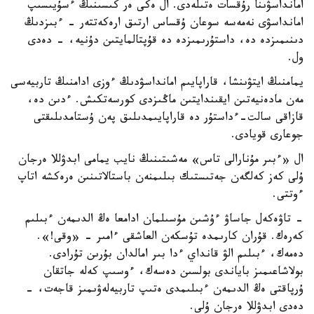
امانداسۋىنا رۇقسات ەتىلەدى. ال ەكى ەر كىسىنىڭ ءسۇيىسىپ
امانداسۋى نەمەسە سوعان ۇقساس ارتىق ارەكەتتەر - ءبىزدىڭ
دىنىمىزدە دە، داستۇرىمىزدە دە قۇپتالمايتىن دۇنيە، - دەدى
ول.
يمامنىڭ ايتۋىنشا، قاراپايىم امانداسۋدىڭ ءوزى ادامنىڭ تاربيەسى
مەن مادەنيەتىن ايقىندايتىن ماڭىزدى كورسەتكىش. ءدىن دە،
قازاقى سالت-ءداستۇر دە قاراپايىمدىلىق پەن ۇستامدىلىقتى
جوعارى قويادى.
ال «ءبىر مۇنارالى تاس» مەشىتىنىڭ نايب يمامى ابدۋللا ەرجان
ۇلى كەز كەلگەن جەتىستىك بىلىمنەن باستالاتىنىن ەرەكشە اتاپ
ءوتتى.
- تاۋەكەل جاساۋ ءۇشىن مۇسىلمان ادامعا ەڭ الدىمەن ءبىلىم
كەرەك. قۇران كارىمدە تۇسكەن العاشقى ءامىر - «وقى!».
دەمەك، ءبىلىم الۋ قانداي ءدا بىر امالدان بۇرىن تۇرادى.
بولاشاعىمىز باياندى بولسىن دەسەك، ءوسىپ كەلە جاتقان
ۇرپاقتى ەڭ الدىمەن ءبىلىمدى ەتىپ تاربيەلەۋىمىز قاجەت، -
دەدى ابدۋللا ەرجان ۇلى.