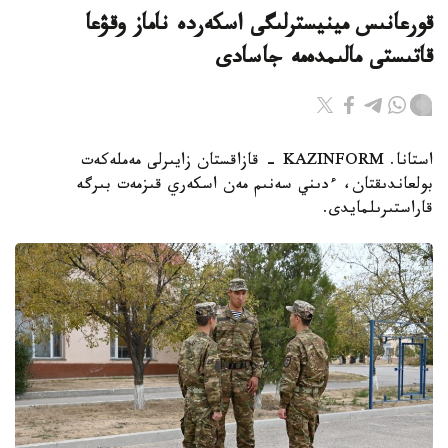
قورعانىس مينيسترلىگى اسكەردە ناماز وقۋعا
قاتىستى مالىمدەمە جاسادى
استانا. KAZINFORM - قازاقستان زايىرلى مەملەكەت
بولعاندىقتان، ءدىني سەنىم مەن اسكەري قىزمەت بىرگە
قاراستىرىلمايدى.