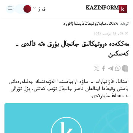
KAZINFORM
ق ز
ترەند:
2026-سايلاۋ
وقيعا
تاعايىنداۋ
اقوردا
09:00, 18 ماۋسىم 2015
مەككەدە ەروتيكالىق جانجال بۇرق ەتە قالدى -
كەسكىن
استانا. قازاقپارات - ساۋد ارابياسىندا الەۋمەتتىك جەلىلەردەگى
باستى وقيعاعا اينالعان ناعىز جانجال تۋىپ كەتتى. بۇل تۋرالى
islam.ru حابارلادى.