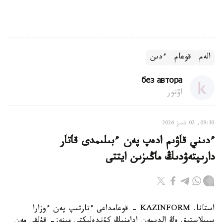
الەم
قوعام
ءدىن
без автора
اۆتور
09:30, 02 تامىز 2026
ءدىني قاۋىم ادەپ پەن ءبىلىمدى قاتار
دارىپتەۋدىڭ ماڭىزىن ايتتى
استانا. KAZINFORM - قوعامداعى ءتارتىپ پەن ءوزارا
سىيلاستىق ەڭ الدىمەن ادامنىڭ كۇندەلىكتى مىنەز- قۇلقى مەن