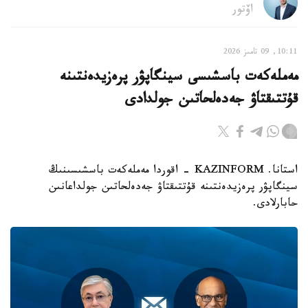
اۆتور
10:11, 09 تامىز 2026
مەملەكەت باسشىسى سينگاپۋر پرەزيدەنتىنە
قۇتتىقتاۋ جەدەلحاتىن جولدادى
استانا. KAZINFORM - اقوردا مەملەكەت باسشىسىنىڭ
سينگاپۋر پرەزيدەنتىنە قۇتتىقتاۋ جەدەلحاتىن جولداعانىن
حابارلادى.