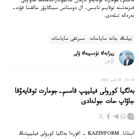
قاسىم-جومارت توقايەۆ تارمان شانمۋگاراتنامنىڭ جاۋاپتى
قىزمەتىنە تولايىم تابىس، ال دوستاس سينگاپۋر حالقىنا قۇت-
بەرەكە تىلەدى.
بيلىك جانە ساياسات
سىرتقى ساياسات
ريزابەك نۇسىپبەك ۇلى
اۆتور
19:14, 08 تامىز 2026
بەلگيا كورولى فيليپپ قاسىم-جومارت توقايەۆقا
جاۋاپ حات جولدادى
استانا. KAZINFORM - اقوردا بەلگيا كورولى فيليپپتىڭ