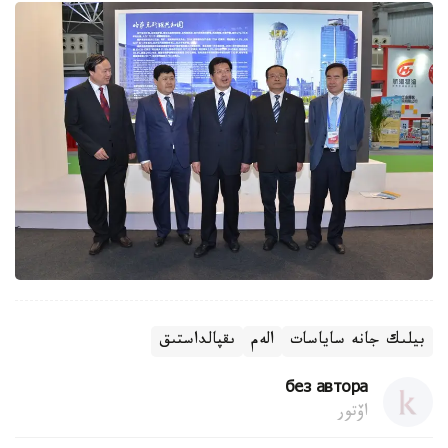
بيلىك جانە ساياسات
الەم
ىقپالداستىق
без автора
اۆتور