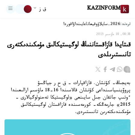
KAZINFORM
ق ز
ترەند:
2026-سايلاۋ
وقيعا
تاعايىنداۋ
اقوردا
08:38, 18 ماۋسىم 2015
قىتايدا قازاقستاننىڭ لوگيستيكالىق مۇمكىندىكتەرى
تانىستىرىلدى
بەيجىڭ- كۋنشان. قازاقپارات - ق ح ر جياڭسۋ
پروۆينسياسىنداعى كۋنشان قالاسىندا 16-18 ماۋسىم ارالىعىندا
ءوتىپ جاتقان جىل سايىنعى «لوگيستيكا تەحنولوگيالارى -
2015» جارمەڭكە- كورمەسىندە قازاقستان لوگيستيكالىق
مۇمكىندىكتەرىن تانىستىردى.