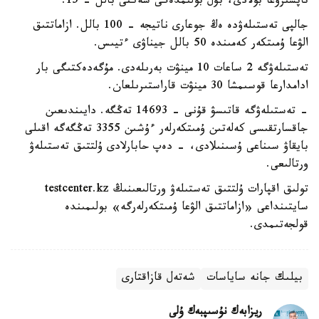
تاپسىرۋعا بولادى، بۇل بولىمدەگى شەكتى بالل - 15.
جالپى تەستىلەۋدە ەڭ جوعارى ناتيجە - 100 بالل. ازاماتتىق
الۋعا ۇمىتكەر كەمىندە 50 بالل جيناۋى ءتيىس.
تەستىلەۋگە 2 ساعات 10 مينۋت بەرىلەدى. مۇگەدەكتىگى بار
ادامدارعا قوسىمشا 30 مينۋت قاراستىرىلعان.
- تەستىلەۋگە قاتىسۋ قۇنى - 14693 تەڭگە. دايىندىعىن
جاقسارتقىسى كەلەتىن ۇمىتكەرلەر ءۇشىن 3355 تەڭگەگە اقىلى
بايقاۋ سىناعى ۇسىنىلادى، - دەپ حابارلادى ۇلتتىق تەستىلەۋ
ورتالىعى.
تولىق اقپارات ۇلتتىق تەستىلەۋ ورتالىعىنىڭ testcenter.kz
سايتىنداعى «ازاماتتىق الۋعا ۇمىتكەرلەرگە» بولىمىندە
قولجەتىمدى.
بيلىك جانە ساياسات
شەتەل قازاقتارى
ريزابەك نۇسىپبەك ۇلى