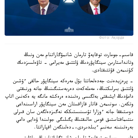
Фото: Ақорда
قاسىم-جومارت توقايەۆ تارمان شانمۋگاراتنام مەن ونىڭ
وتانداستارىن سينگاپۋردىڭ ۇلتتىق مەيرامى - تاۋەلسىزدىك
كۇنىمەن قۇتتىقتادى.
- پرەزيدەنت جەدەلحاتتا بۇل مەرەكە سينگاپۋر حالقى ءۇشىن
ۇلتتىق بىرلىكتىڭ، مەملەكەت دەربەستىگىنىڭ جانە ورنىقتى
دامۋدىڭ ايشىقتى بەلگىسى رەتىندە ەرەكشە مانگە يە ەكەنىن اتاپ
وتكەن. سونىمەن قاتار قازاقستان مەن سينگاپۋر اراسىنداعى
دوستىققا جانە ءوزارا تۇسىنىستىككە نەگىزدەلگەن سان قىرلى
ىنتىماقتاستىق قوس حالىقتىڭ يگىلىگى جولىندا ۇدايى دامي
بەرەتىنىنە سەنىم ءبىلدىردى،-دەلىنگەن اقپاراتتا.