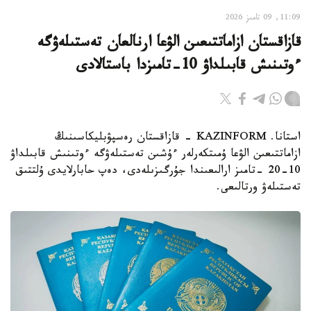
11:09, 09 تامىز 2026
قازاقستان ازاماتتىعىن الۋعا ارنالعان تەستىلەۋگە
ءوتىنىش قابىلداۋ 10-تامىزدا باستالادى
استانا. KAZINFORM - قازاقستان رەسپۋبليكاسىنىڭ
ازاماتتىعىن الۋعا ۇمىتكەرلەر ءۇشىن تەستىلەۋگە ءوتىنىش قابىلداۋ
10-20 -تامىز ارالىعىندا جۇرگىزىلەدى، دەپ حابارلايدى ۇلتتىق
تەستىلەۋ ورتالىعى.