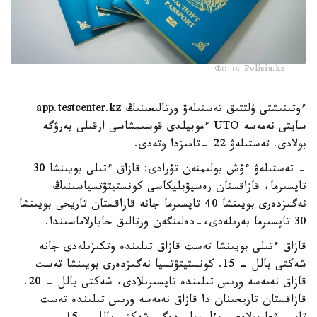
Фото: Polisia.kz
ءوتىنىشتى ۇلتتىق تەستىلەۋ ورتالىعىنىڭ app.testcenter.kz
سايتى نەمەسە UTO ءموبيلدى قوسىمشاسى ارقىلى بەرۋگە
بولادى. تەستىلەۋ 22 -تامىزدا وتەدى.
- تەستىلەۋ ءۇش بولىمنەن تۇرادى: قازاق ءتىلى بويىنشا 30
تاپسىرما، قازاقستان رەسپۋبليكاسى كونستيتۋتسياسىنىڭ
نەگىزدەرى بويىنشا 40 تاپسىرما جانە قازاقستان تاريحى بويىنشا
30 تاپسىرما بەرىلەدى،-دەلىنگەن ورتالىق حابارلاماسىندا.
قازاق ءتىلى بويىنشا تەست قازاق تىلىندە وتكىزىلەدى جانە
شەكتى بالل - 15. كونستيتۋتسيا نەگىزدەرى بويىنشا تەست
قازاق نەمەسە ورىس تىلىندە تاپسىرىلادى، شەكتى بالل - 20.
قازاقستان تاريحىنان دا قازاق نەمەسە ورىس تىلىندە تەست