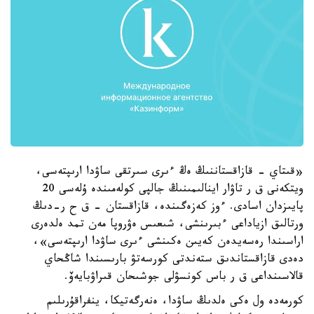
«قىتاي - قازاقستاننىڭ ەڭ ءىرى سىرتقى ساۋدا ارىپتەسى،
ويتكەنى ق ر تاۋار اينالىمىنىڭ جالپى كولەمىندە ۇلەسى 20
پايىزدان اسادى. ءوز كەزەگىندە، قازاقستان - ق ح ر-دىڭ
ورتالىق ازياداعى ءبىرىنشى، شىعىس ەۋروپا مەن تمد ەلدەرى
اراسىندا رەسەيدەن كەيىن ەكىنشى ءىرى ساۋدا ارىپتەسى»،
دەدى قازاقستاندىق ستەندتى كورسەتۋ بارىسىندا شاڭحاي
قالاسىنداعى ق ر باس كونسۋلى جوشىحان قىراۋبايەۆ.
كورمەدە ول ەكى ەلدىڭ ساۋدا، ەنەرگەتيكا، ينفراقۇرىلىم