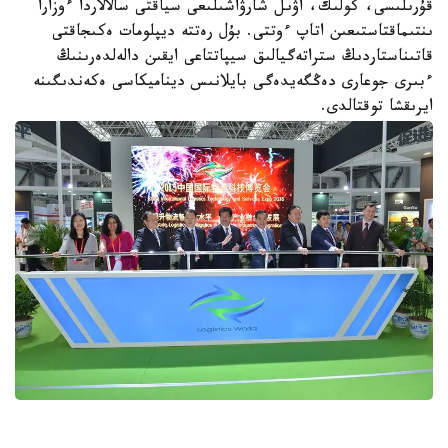
قۇرىلىسى، كولىك، اۋىل شارۋاشىلىعى سياقتى سالالاردا ءوزارا
ىنتىماقتاستىعىن اتاپ ءوتتى. بۇل رەتتە ديپلومات ەكىجاقتى
قاتىناستاردىڭ ستراتەگيالىق سيپاتتاعى ايقىن دالەلدەرىنىڭ
ءبىرى جوعارى دەڭگەيدەگى بايلانىس ديناميكاسى ەكەندىگىنە
ايرىقشا توقتالدى.