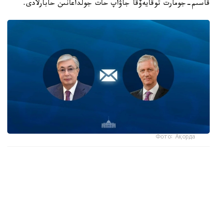
قاسىم-جومارت توقايەۆقا جاۋاپ حات جولداعانىن حابارلادى.
Фото: Ақорда
- كورول جەدەلحاتتا مەملەكەت باسشىسىنىڭ بەلگيانىڭ ۇلتتىق
كۇنىنە وراي بىلدىرگەن جىلى لەبىزىنە شىنايى ريزاشىلىعىن
جەتكىزگەن،-دەلىنگەن اقپاراتتا.
سونداي-اق كورول فيليپپ بيىل پرەزيدەنتتىڭ شاقىرۋى بويىنشا