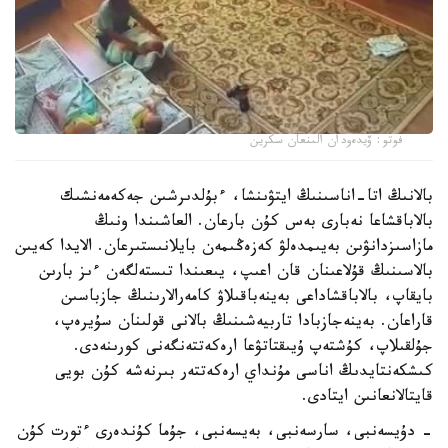
فوتو: ۆيدەودان الىنعان سكرين
بالانىڭ اتا-اناسىنىڭ ايتۋىنشا، ءبۇلدىرشىن جەكەمەنشىك
بالاباقشاعا نەبارى بەس كۇن بارعان. العاشىندا ونىڭ
مازاسىزدانۋىن بەيىمدەلۋ كەزەڭىمەن بايلانىستىرعان. الايدا كەيىن
بالاسىنىڭ قۇلاعىنان قان اعىپ، يىعىندا تىستەلگەن ءىز بارىن
بايقاپ، بالاباقشاداعى بەينەباقىلاۋ كامەرالارىنىڭ جازباسىن
قاراعان. بەينەجازبادا تاربيەشىنىڭ بالانى قولىنان سۇيرەپ،
جۇلقىلاپ، كۇشتەپ ۇيىقتاتۋعا ارەكەتتەنگەنى كورىنەدى.
كىشكەنتايدىڭ اناسى مۇنداي ارەكەتتەر بىرنەشە كۇن بويى
قايتالانعانىن ايتادى.
- دۇيسەنبى، سارسەنبى، بەيسەنبى، جۇما كۇندەرى ءتورت كۇن