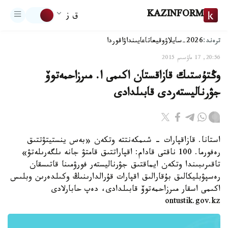
KAZINFORM
ق ز
ترەند:
2026-سايلاۋ
وقيعا
تاعايىنداۋ
اقوردا
20:56, 17 ماۋسىم 2015
وڭتۇستىك قازاقستان اكىمى ا. مىرزاحمەتوۆ
جۋرناليستەردى قابىلدادى
استانا. قازاقپارات - شىمكەنتتە وتكەن «بەس ينستيتۋتتىق
رەفورما. 100 ناقتى قادام: اقپاراتتىق قامتۋ جانە ىلگەرىلەتۋ»
تاقىرىبىندا وتكەن ايماقتىق جۋرناليستەر فورۋمىنا قاتىسقان
رەسپۋبليكالىق بۇقارالىق اقپارات قۇرالدارىنىڭ وكىلدەرىن وبلىس
اكىمى اسقار مىرزاحمەتوۆ قابىلدادى، دەپ حابارلادى
ontustik.gov.kz