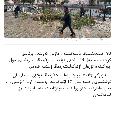
فوتو: وسكەمەن قالاسى اكىمدىگىنەن
قالا اكىمدىگىنىڭ مالىمەتىنشە، داۋىل كەزىندە ورتالىق
كوشەلەردە جەل 15 اعاشتى قۇلاتقان. ولاردىڭ ءبىرقاتارى جول
جيەگىندە تۇرعان اۆتوكولىكتەردىڭ ۇستىنە قۇلادى.
- قازىرگى ۋاقىتتا پوليتسياعا اعاشتاردىڭ قۇلاۋى سالدارىنان
كولىكتەرى زاقىمدانعان 17 اۆتوكولىك يەسىنەن ارىز ءتۇستى، -
دەپ حابارلادى شقو پوليتسيا دەپارتامەنتىنىڭ باسپا ءسوز
قىزمەتىنەن.
پوليتسياعا ءالى بارلىق زارداپ شەككەن كولىك يەلەرى جۇگىنىپ
ۇلگەرمەگەن بولۋى دا مۇمكىن.