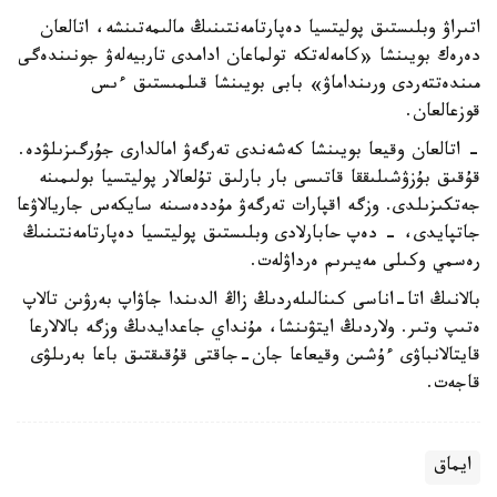
اتىراۋ وبلىستىق پوليتسيا دەپارتامەنتىنىڭ مالىمەتىنشە، اتالعان
دەرەك بويىنشا «كامەلەتكە تولماعان ادامدى تاربيەلەۋ جونىندەگى
مىندەتتەردى ورىنداماۋ» بابى بويىنشا قىلمىستىق ءىس
قوزعالعان.
- اتالعان وقيعا بويىنشا كەشەندى تەرگەۋ امالدارى جۇرگىزىلۋدە.
قۇقىق بۇزۋشىلىققا قاتىسى بار بارلىق تۇلعالار پوليتسيا بولىمىنە
جەتكىزىلدى. وزگە اقپارات تەرگەۋ مۇددەسىنە سايكەس جاريالاۋعا
جاتپايدى، - دەپ حابارلادى وبلىستىق پوليتسيا دەپارتامەنتىنىڭ
رەسمي وكىلى مەيىرىم ەرداۋلەت.
بالانىڭ اتا-اناسى كىنالىلەردىڭ زاڭ الدىندا جاۋاپ بەرۋىن تالاپ
ەتىپ وتىر. ولاردىڭ ايتۋىنشا، مۇنداي جاعدايدىڭ وزگە بالالارعا
قايتالانباۋى ءۇشىن وقيعاعا جان-جاقتى قۇقىقتىق باعا بەرىلۋى
قاجەت.
ايماق