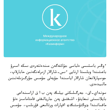
ءوڭىر باسشىسى ەلباسى جۇكتەگەن مىندەتتەردى ىسكە اسىرۋ
باعىتىندا وبلىستا ارنايى ءىس-شارالار ازىرلەنگەنىن حابارلاپ،
جوسپارلانعان شارالار اياسىندا جۇيەلى جۇمىس جۇرگىزىلەتىنىن
مالىمدەدى.
سونداي-اق، جەرگىلىكتى بيلىك پەن ب ا ق اراسىنداعى
بايلانىستى نىعايتۋ، اشىقتىق پەن جاريالىقتى قامتاماسىز ەتۋ
ماقساتىندا «وڭتۇستىك» اقپارات ورتالىعى قۇرىلىپ، جۇمىس