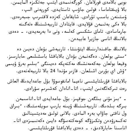
بويى بالامدى قورلاعان. كورگەنىمدى ايتىپ جەتكىزە المايمىن.
بالا ۇيىقتاماسا، قولىن جاۋىپ تاستايدى. كورپەنى الىپ،
ۇستىنەن باسىپ تۇرادى. شايقاعان كەزدە لاقتىرىپ جىبەرەدى.
بالا ەكى بەتىمەن قۇلايدى. قايتادان تاربيەشىنىڭ ەتەگىنە
جارماسادى. تاماق ىشكىسى كەلسە، ونى دا بەرمەيدى، - دەدى
بالانىڭ اناسى جازيرا عابيدەن.
بالانىڭ جاقىندارىنىڭ ايتۋىنشا، تاربيەشى بۇعان دەيىن دە
ءىستى بولعان. دەگەنمەن بۇدان بالاباقشا باسشىلىعى حابارسىز.
وقيعا بولعان جەكەمەنشىك مەكتەپكە دەيىنگى ءبىلىم بەرۋ ۇيىمى
ءۇش اي بۇرىن اشىلعان. قازىر مۇندا 24 بالا تاربيەلەنەدى.
بالاباقشا قۇرىلتايشىسى ناعيما امانقوسوۆا بۇل جاعدايدىڭ العاش
رەت تىركەلگەنىن ايتىپ، اتا-انادان كەشىرىم سۇرادى.
- ءبىز مۇنى بىلگەن جوقپىز. بۇل جاعدايدى اتا-اناسىمەن
بىرگە بىلدىك. تاربيەشىنىڭ ۇيىنە بارىپ سويلەستىك، ءبىراق
ول ناقتى جاۋاپ بەرە المادى. بالانى تولىق مەديتسينالىق
تەكسەرۋدەن وتكىزۋگە كومەكتەسۋگە دايىن ەكەنىمىزدى اتا-
اناسىنا حابارلادىق، - دەدى بالاباقشا قۇرىلتايشىسى.