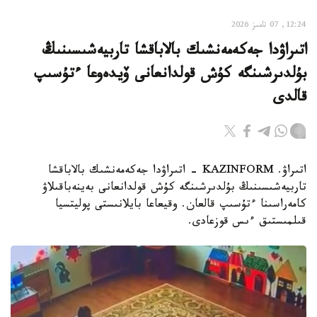
12:24, 07 تامىز 2026
اتىراۋدا جەكەمەنشىك بالاباقشا تاربيەشىسىنىڭ
بۇلدىرشىنگە كۇش قولدانعانى ۆيدەوعا ءتۇسىپ
قالدى
اتىراۋ. KAZINFORM - اتىراۋدا جەكەمەنشىك بالاباقشا
تاربيەشىسىنىڭ بۇلدىرشىنگە كۇش قولدانعانى بەينەباقىلاۋ
كامەراسىنا ءتۇسىپ قالعان. وقيعاعا بايلانىستى پوليتسيا
قىلمىستىق ءىس قوزعادى.