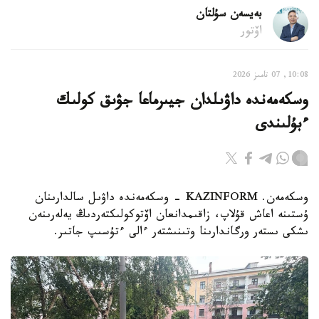
بەيسەن سۇلتان
اۆتور
10:08, 07 تامىز 2026
وسكەمەندە داۋىلدان جيىرماعا جۋىق كولىك
ءبۇلىندى
وسكەمەن. KAZINFORM - وسكەمەندە داۋىل سالدارىنان
ۇستىنە اعاش قۇلاپ، زاقىمدانعان اۆتوكولىكتەردىڭ يەلەرىنەن
ىشكى ىستەر ورگاندارىنا وتىنىشتەر ءالى ءتۇسىپ جاتىر.