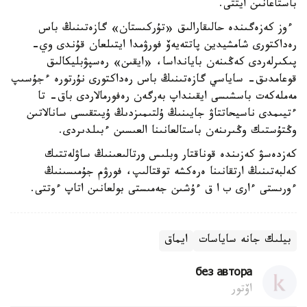
باستاعانىن ايتتى.
ءوز كەزەگىندە حالىقارالىق «تۇركىستان» گازەتىنىڭ باس
رەداكتورى شامشيدين پاتتەيەۆ فورۋمدا ايتىلعان قۇندى وي-
پىكىرلەردى كەڭىنەن بايانداسا، «ايقىن» رەسپۋبليكالىق
قوعامدىق- ساياسي گازەتىنىڭ باس رەداكتورى نۇرتورە ءجۇسىپ
مەملەكەت باسشىسى ايقىنداپ بەرگەن رەفورمالاردى باق- تا
ءتيىمدى ناسيحاتتاۋ جايىنىڭ ۇلتىمىزدىڭ ۇيىتقىسى سانالاتىن
وڭتۇستىك وڭىرىنەن باستالعانىنا العىسىن ءبىلدىردى.
كەزدەسۋ كەزىندە قوناقتار وبلىس ورتالىعىنىڭ ساۋلەتتىك
كەلبەتىنىڭ ارتقانىنا ەرەكشە توقتالىپ، فورۋم جۇمىسىنىڭ
ءورىستى ءارى ب ا ق ءۇشىن جەمىستى بولعانىن اتاپ ءوتتى.
بيلىك جانە ساياسات
ايماق
без автора
اۆتور