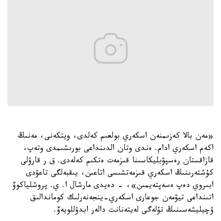
«مەن بالا كەزىمنەن اسكەري بولعىم كەلدى، ويتكەنى، مەنىڭ
اكەم اسكەري ادام. ەندى وتان الدىنداعى بورىشىمدى وتەپ،
قازاقستان رەسپۋبليكاسىنا قىزمەت ەتكىم كەلەدى. ق ر قارۋلى
كۇشتەرىنىڭ اسكەري قىزمەتشىسى اتاعىن، يىقبەلگى تاعۋدى
ابىروي دەپ ەسەپتەيمىن»، - دەيدى مارشال ا. ي. پروشلياكوۆ
اتىنداعى تيۋمەن جوعارى اسكەري-ينجەنەرلىك كوماندالىق
ۋچيليشەسىنىڭ تۇلەگى لەيتەنانت دالەر ابدۋللويەۆ.