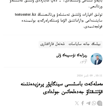
بايقاۋ سىناعى ۇسىنىلادى، - دەپ حابارلادى ۇلتتىق تەستىلەۋ
ورتالىعى.
تولىق اقپارات ۇلتتىق تەستىلەۋ ورتالىعىنىڭ testcenter.kz
سايتىنداعى «ازاماتتىق الۋعا ۇمىتكەرلەرگە» بولىمىندە
قولجەتىمدى.
بيلىك جانە ساياسات
شەتەل قازاقتارى
ريزابەك نۇسىپبەك ۇلى
اۆتور
10:11, 09 تامىز 2026
مەملەكەت باسشىسى سينگاپۋر پرەزيدەنتىنە
قۇتتىقتاۋ جەدەلحاتىن جولدادى