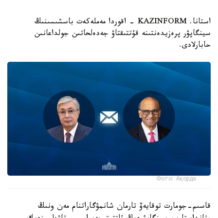
استانا. KAZINFORM - اقوردا مەملەكەت باسشىسىنىڭ
سينگاپۋر پرەزيدەنتىنە قۇتتىقتاۋ جەدەلحاتىن جولداعانىن
حابارلادى.
Фото: Ақорда
قاسىم-جومارت توقايەۆ تارمان شانمۋگاراتنام مەن ونىڭ