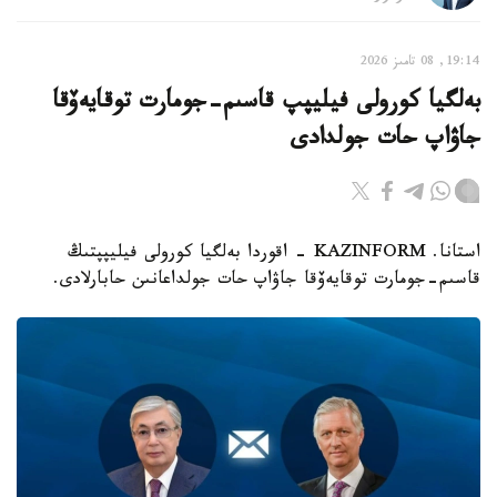
19:14, 08 تامىز 2026
بەلگيا كورولى فيليپپ قاسىم-جومارت توقايەۆقا
جاۋاپ حات جولدادى
استانا. KAZINFORM - اقوردا بەلگيا كورولى فيليپپتىڭ
قاسىم-جومارت توقايەۆقا جاۋاپ حات جولداعانىن حابارلادى.