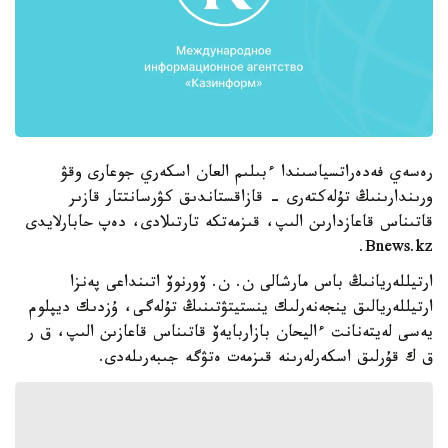
رەسەي فەدەراتسياسىندا ءبىلىم العان اسكەري جوعارى وقۋ
ورىندارىنىڭ تۇلەكتەرى - قازاقستاندىق كۋرسانتتار قازىر
قاتىناس قاعازدارىن الىپ، قىزمەتكە تارتىلادى، دەپ حابارلايدى
Bnews.kz.
ارتيللەريانىڭ باس مارشالى ن. ن. ۆورنوۆ اتىنداعى پەنزا
ارتيللەريالىق ينجەنەرلىك ينستيتۋتىنىڭ تۇلەگى، ۇزدىك ديپلوم
يەسى لەيتەنانت ءاليحان بازاربايەۆ قاتىناس قاعازىن الىپ، ق ر
ق ك قۇرلىق اسكەرلەرىنە قىزمەت ەتۋگە جىبەرىلەدى.