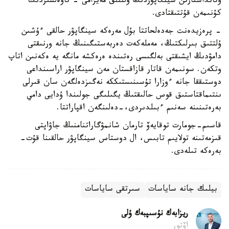
وتانداستارىن سينگاپۋردىڭ ۇلتتىق مەيرامى - تاۋەلسىزدىك
كۇنىمەن قۇتتىقتادى.
- پرەزيدەنت جەدەلحاتتا بۇل مەرەكە سينگاپۋر حالقى ءۇشىن
ۇلتتىق بىرلىكتىڭ، مەملەكەت دەربەستىگىنىڭ جانە ورنىقتى
دامۋدىڭ ايشىقتى بەلگىسى رەتىندە ەرەكشە مانگە يە ەكەنىن اتاپ
وتكەن. سونىمەن قاتار قازاقستان مەن سينگاپۋر اراسىنداعى
دوستىققا جانە ءوزارا تۇسىنىستىككە نەگىزدەلگەن سان قىرلى
ىنتىماقتاستىق قوس حالىقتىڭ يگىلىگى جولىندا ۇدايى دامي
بەرەتىنىنە سەنىم ءبىلدىردى،-دەلىنگەن اقپاراتتا.
قاسىم-جومارت توقايەۆ تارمان شانمۋگاراتنامنىڭ جاۋاپتى
قىزمەتىنە تولايىم تابىس، ال دوستاس سينگاپۋر حالقىنا قۇت-
بەرەكە تىلەدى.
بيلىك جانە ساياسات
سىرتقى ساياسات
ريزابەك نۇسىپبەك ۇلى
اۆتور