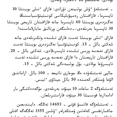
بولادى. تەستىلەۋ 22 -تامىزدا وتەدى.
- تەستىلەۋ ءۇش بولىمنەن تۇرادى: قازاق ءتىلى بويىنشا 30
تاپسىرما، قازاقستان رەسپۋبليكاسى كونستيتۋتسياسىنىڭ
نەگىزدەرى بويىنشا 40 تاپسىرما جانە قازاقستان تاريحى بويىنشا
30 تاپسىرما بەرىلەدى،-دەلىنگەن ورتالىق حابارلاماسىندا.
قازاق ءتىلى بويىنشا تەست قازاق تىلىندە وتكىزىلەدى جانە
شەكتى بالل - 15. كونستيتۋتسيا نەگىزدەرى بويىنشا تەست
قازاق نەمەسە ورىس تىلىندە تاپسىرىلادى، شەكتى بالل - 20.
قازاقستان تاريحىنان دا قازاق نەمەسە ورىس تىلىندە تەست
تاپسىرۋعا بولادى، بۇل بولىمدەگى شەكتى بالل - 15.
جالپى تەستىلەۋدە ەڭ جوعارى ناتيجە - 100 بالل. ازاماتتىق
الۋعا ۇمىتكەر كەمىندە 50 بالل جيناۋى ءتيىس.
تەستىلەۋگە 2 ساعات 10 مينۋت بەرىلەدى. مۇگەدەكتىگى بار
ادامدارعا قوسىمشا 30 مينۋت قاراستىرىلعان.
- تەستىلەۋگە قاتىسۋ قۇنى - 14693 تەڭگە. دايىندىعىن
جاقسارتقىسى كەلەتىن ۇمىتكەرلەر ءۇشىن 3355 تەڭگەگە اقىلى