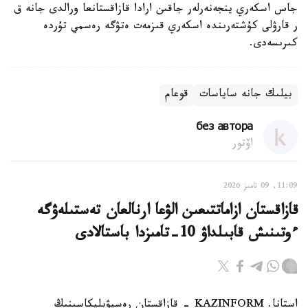
جاس اسكەري ينجەنەرلەر جاقىن ارادا قازاقستانعا ورالدى جانە ق
ر قارۋلى كۇشتەرىندە اسكەري قىزمەت ەتۋگە رەسمي تۇردە
كىرىسەدى.
بيلىك جانە ساياسات
قوعام
без автора
اۆتور
11:09, 09 تامىز 2026
قازاقستان ازاماتتىعىن الۋعا ارنالعان تەستىلەۋگە
ءوتىنىش قابىلداۋ 10-تامىزدا باستالادى
استانا. KAZINFORM - قازاقستان رەسپۋبليكاسىنىڭ