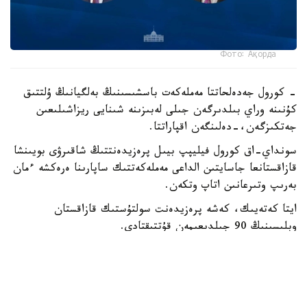
Фото: Ақорда
- كورول جەدەلحاتتا مەملەكەت باسشىسىنىڭ بەلگيانىڭ ۇلتتىق
كۇنىنە وراي بىلدىرگەن جىلى لەبىزىنە شىنايى ريزاشىلىعىن
جەتكىزگەن،-دەلىنگەن اقپاراتتا.
سونداي-اق كورول فيليپپ بيىل پرەزيدەنتتىڭ شاقىرۋى بويىنشا
قازاقستانعا جاسايتىن الداعى مەملەكەتتىك ساپارىنا ەرەكشە ءمان
بەرىپ وتىرعانىن اتاپ وتكەن.
ايتا كەتەيىك، كەشە پرەزيدەنت سولتۇستىك قازاقستان
وبلىسىنىڭ 90 جىلدىعىمەن قۇتتىقتادى.
بيلىك جانە ساياسات