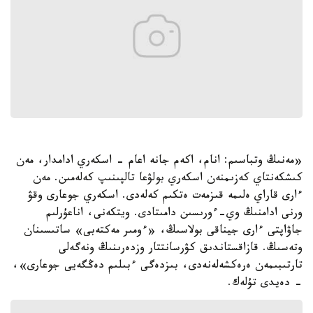
«مەنىڭ وتباسىم: انام، اكەم جانە اعام - اسكەري ادامدار، مەن
كىشكەنتاي كەزىمنەن اسكەري بولۋعا تالپىنىپ كەلەمىن. مەن
ءارى قاراي ەلىمە قىزمەت ەتكىم كەلەدى. اسكەري جوعارى وقۋ
ورنى ادامنىڭ وي-ءورىسىن دامىتادى. ويتكەنى، اناعۇرلىم
جاۋاپتى ءارى جيناقى بولاسىڭ، «ءومىر مەكتەبى» ساتىسىنان
وتەسىڭ. قازاقستاندىق كۋرسانتتار وزدەرىنىڭ ونەگەلى
تارتىبىمەن ەرەكشەلەنەدى، بىزدەگى ءبىلىم دەڭگەيى جوعارى»،
- دەيدى تۇلەك.