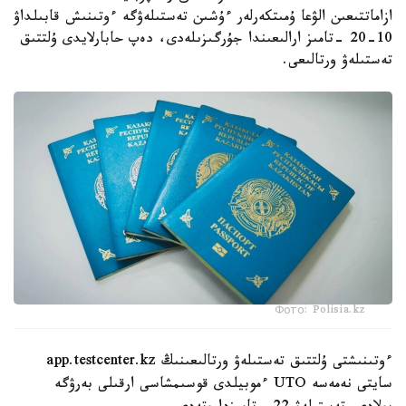
ازاماتتىعىن الۋعا ۇمىتكەرلەر ءۇشىن تەستىلەۋگە ءوتىنىش قابىلداۋ
10-20 -تامىز ارالىعىندا جۇرگىزىلەدى، دەپ حابارلايدى ۇلتتىق
تەستىلەۋ ورتالىعى.
Фото: Polisia.kz
ءوتىنىشتى ۇلتتىق تەستىلەۋ ورتالىعىنىڭ app.testcenter.kz
سايتى نەمەسە UTO ءموبيلدى قوسىمشاسى ارقىلى بەرۋگە