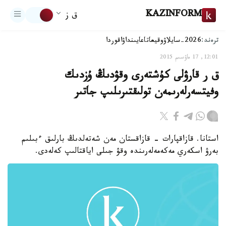
KAZINFORM
ق ز
ترەند:
2026-سايلاۋ
وقيعا
تاعايىنداۋ
اقوردا
12:01, 17 ماۋسىم 2015
ق ر قارۋلى كۇشتەرى وقۋدىڭ ۇزدىك
وفيتسەرلەرىمەن تولىقتىرىلىپ جاتىر
استانا. قازاقپارات - قازاقستان مەن شەتەلدىڭ بارلىق ءبىلىم
بەرۋ اسكەري مەكەمەلەرىندە وقۋ جىلى اياقتالىپ كەلەدى.