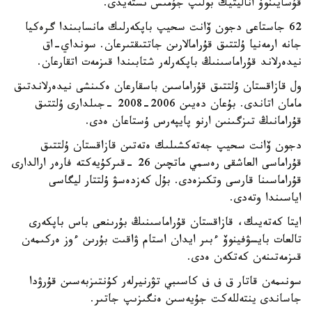
قۇسايىنوۆ اناليتيك بولىپ جۇمىس ىستەيدى.
62 جاستاعى دجون ۆانت سحيپ باپكەرلىك مانسابىندا گرەكيا
جانە ارمەنيا ۇلتتىق قۇرامالارىن جاتتىقتىرعان. سونداي-اق
نيدەرلاند قۇراماسىنىڭ باپكەرلەر شتابىندا قىزمەت اتقارعان.
ول قازاقستان ۇلتتىق قۇراماسىن باسقارعان ەكىنشى نيدەرلاندتىق
مامان اتاندى. بۇعان دەيىن 2006-2008 -جىلدارى ۇلتتىق
قۇرامانىڭ تىزگىنىن ارنو پايپەرس ۇستاعان ەدى.
دجون ۆانت سحيپ جەتەكشىلىك ەتەتىن قازاقستان ۇلتتىق
قۇراماسى العاشقى رەسمي ماتچىن 26 -قىركۇيەكتە فارەر ارالدارى
قۇراماسىنا قارسى وتكىزەدى. بۇل كەزدەسۋ ۇلتتار ليگاسى
اياسىندا وتەدى.
ايتا كەتەيىك، قازاقستان قۇراماسىنىڭ بۇرىنعى باس باپكەرى
تالعات بايسۋفينوۆ ءبىر ايدان استام ۋاقىت بۇرىن ءوز ەركىمەن
قىزمەتىنەن كەتكەن ەدى.
سونىمەن قاتار ق ف ف كاسىبي تۋرنيرلەر كۇنتىزبەسىن قۇرۋدا
جاساندى ينتەللەكت جۇيەسىن ەنگىزىپ جاتىر.