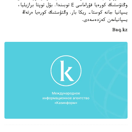
وڭتۇستىك كورەيا قۇراماسى Е توبىندا. بۇل توپتا برازيليا،
يسپانيا جانە كوستا- ريكا بار. وڭتۇستىك كورەيا ەرتەڭ
يسپانيامەن كەزدەسەدى.
Baq.kz