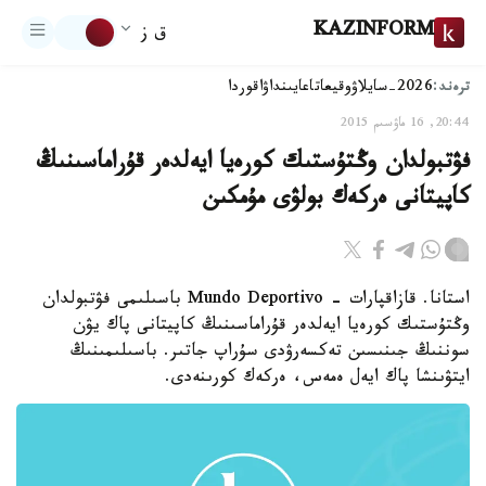
KAZINFORM
ق ز
ترەند:
2026-سايلاۋ
وقيعا
تاعايىنداۋ
اقوردا
20:44, 16 ماۋسىم 2015
فۋتبولدان وڭتۇستىك كورەيا ايەلدەر قۇراماسىنىڭ
كاپيتانى ەركەك بولۋى مۇمكىن
استانا. قازاقپارات - Mundo Deportivo باسىلىمى فۋتبولدان
وڭتۇستىك كورەيا ايەلدەر قۇراماسىنىڭ كاپيتانى پاك يۋن
سوننىڭ جىنىسىن تەكسەرۋدى سۇراپ جاتىر. باسىلىمىنىڭ
ايتۋىنشا پاك ايەل ەمەس، ەركەك كورىنەدى.