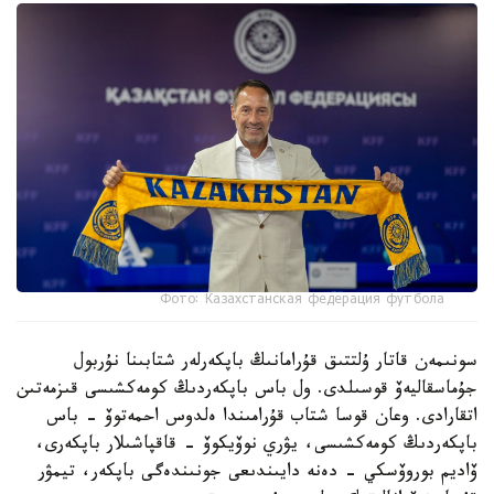
Фото: Казахстанская федерация футбола
سونىمەن قاتار ۇلتتىق قۇرامانىڭ باپكەرلەر شتابىنا نۇربول
جۇماسقاليەۆ قوسىلدى. ول باس باپكەردىڭ كومەكشىسى قىزمەتىن
اتقارادى. وعان قوسا شتاب قۇرامىندا ەلدوس احمەتوۆ - باس
باپكەردىڭ كومەكشىسى، يۋري نوۆيكوۆ - قاقپاشىلار باپكەرى،
ۆاديم بوروۆسكي - دەنە دايىندىعى جونىندەگى باپكەر، تيمۋر