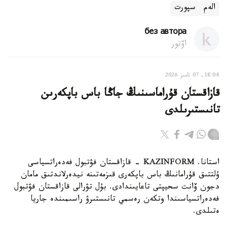
الەم
سپورت
без автора
اۆتور
18:04, 07 تامىز 2026
قازاقستان قۇراماسىنىڭ جاڭا باس باپكەرىن
تانىستىرىلدى
استانا. KAZINFORM - قازاقستان فۋتبول فەدەراتسياسى
ۇلتتىق قۇرامانىڭ باس باپكەرى قىزمەتىنە نيدەرلاندتىق مامان
دجون ۆانت سحيپتى تاعايىندادى. بۇل تۋرالى قازاقستان فۋتبول
فەدەراتسياسىندا وتكەن رەسمي تانىستىرۋ راسىمىندە جاريا
ەتىلدى.