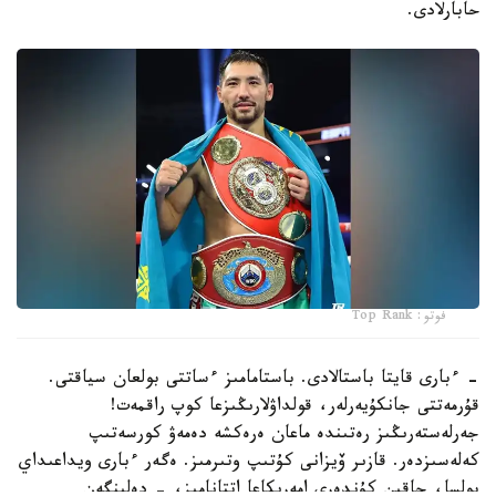
حابارلادى.
فوتو: Top Rank
- ءبارى قايتا باستالادى. باستامامىز ءساتتى بولعان سياقتى.
قۇرمەتتى جانكۇيەرلەر، قولداۋلارىڭىزعا كوپ راقمەت!
جەرلەستەرىڭىز رەتىندە ماعان ەرەكشە دەمەۋ كورسەتىپ
كەلەسىزدەر. قازىر ۆيزانى كۇتىپ وتىرمىز. ەگەر ءبارى ويداعىداي
بولسا، جاقىن كۇندەرى امەريكاعا اتتانامىز، - دەلىنگەن