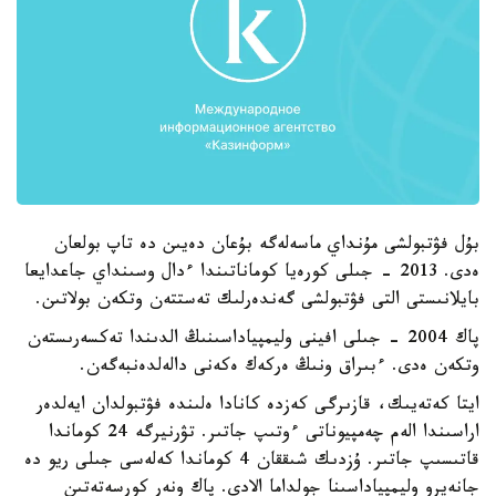
بۇل فۋتبولشى مۇنداي ماسەلەگە بۇعان دەيىن دە تاپ بولعان
ەدى. 2013 - جىلى كورەيا كوماناتىندا ءدال وسىنداي جاعدايعا
بايلانىستى التى فۋتبولشى گەندەرلىك تەستتەن وتكەن بولاتىن.
پاك 2004 - جىلى افينى وليمپياداسىنىڭ الدىندا تەكسەرىستەن
وتكەن ەدى. ءبىراق ونىڭ ەركەك ەكەنى دالەلدەنبەگەن.
ايتا كەتەيىك، قازىرگى كەزدە كانادا ەلىندە فۋتبولدان ايەلدەر
اراسىندا الەم چەمپيوناتى ءوتىپ جاتىر. تۋرنيرگە 24 كوماندا
قاتىسىپ جاتىر. ۇزدىك شىققان 4 كوماندا كەلەسى جىلى ريو دە
جانەيرو وليمپياداسىنا جولداما الادى. پاك ونەر كورسەتەتىن