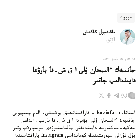
سپورت
باقىتجول كاكەش
اۆتور
08:55, 07 تامىز 2026
جانىبەك ءالىمحان ۇلى ا ق ش-قا بارۋعا
دايىندالىپ جاتىر
استانا. kazinform - قازاقستاندىق بوكسشى، الەم چەمپيونى
جانىبەك ءالىمحان ۇلى جۋىردا ا ق ش-قا بارىپ، الداعى
جەكپە-جەكتەرىنە دايىندىقتى جالعاستىرۋدى جوسپارلاپ وتىر.
بۇل تۋرالى سپورتشىنىڭ كومانداسى Instagram پاراقشاسىندا