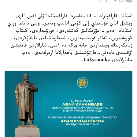
استانا. قازاقپارات – 10-تامىزدا قازاقستاندا ۇلى اقىن ءارى
ويشىل اباي قۇنانباي ۇلى كۇنى اتالىپ وتەدى. وسى داتاعا وراي
استانادا ادەبي- مۋزىكالىق كەشتەردى، فورۋمداردى، كىتاپ
كورمەلەرىن، تەاتر قويىلىمدارىن، شىعارماشىلىق بايقاۋلاردى،
زياتكەرلىك ويىنداردى جانە وزگە دە ءىس-شارالاردى قامتيتىن
اۋقىمدى مادەني-اعارتۋشىلىق باعدارلاما ازىرلەندى، دەپ
حابارلايدى turkystan.kz.