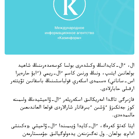
ال، ءال-كايدانىڭ وكىلدەرى بولسا كوسەمدەرىنىڭ شاھيد
بولعانىن ايتىپ، ونىڭ ورنىن كاسم ءال-ريمي (ءابۋ حارەيرا
اس-ساناني) ەسىمدى اسكەري قولباسشىنىڭ باسقانىن تۆيتتەر
ارقىلى حابارلادى.
قازىرگى تاڭدا امەريكالىق اسكەريلەر ءال-ۆاحيشيدىڭ ولىمىنە
كوز جەتكىزۋ ءۇشىن ءبىرقاتار شارالاردى قولعا العاندىعىن
مالىمدەدى.
ايتا كەتۋ كەرەك، ءال-كايدا ۇيىمىندا ءال-ۆاحيشي «ەكىنشى
ادام» بولعان. ول نەگىزىنەن يدەولوگيالىق جۇمىستارمەن