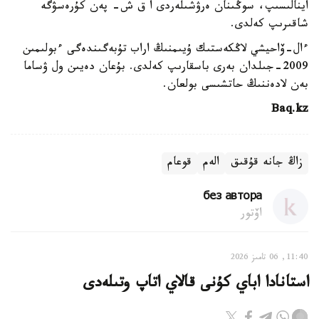
اينالىسىپ، سوڭىنان ەرۋشىلەردى ا ق ش- پەن كۇرەسۋگە
شاقىرىپ كەلدى.
ءال-ۆاحيشي لاڭكەستىك ۇيىمنىڭ اراب تۇبەگىندەگى ءبولىمىن
2009-جىلدان بەرى باسقارىپ كەلدى. بۇعان دەيىن ول ۋساما
بەن لادەننىڭ حاتشىسى بولعان.
Baq.kz
زاڭ جانە قۇقىق
الەم
قوعام
без автора
اۆتور
11:40, 06 تامىز 2026
استانادا اباي كۇنى قالاي اتاپ وتىلەدى