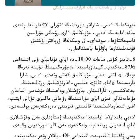
فوتو: ق ر مادەنيەت جانە اقپارات مينيسترلىگى
مەرەكەلىك ءىس-شارالار ەلوردانىڭ ءتۇرلى الاڭدارىندا وتەدى
جانە ابايدىڭ ادەبي، مۋزىكالىق ءارى رۋحاني مۇراسىن
ناسيحاتتاۋعا، سونداي-اق وسكەلەڭ ۇرپاقتى ۇلتتىق
قۇندىلىقتارعا باۋلۋعا باعىتتالعان.
6-تامىز كۇنى ساعات 10:00-دە اباي قۇنانباي ۇلى اتىنداعى
№87-مەكتەپ-گيمنازياسىندا «جۇرەگىمنىڭ تۇبىنە تەرەڭ
بويلا…» اتتى ادەبي-مۋزىكالىق كەش وتەدى. ءىس-شارا
بارىسىندا «اباي تانۋ» عىلىمي-اعارتۋشىلىق ورتالىعىنىڭ
جەتەكشىسى، قازاقستان جازۋشىلار وداعىنىڭ مۇشەسى الماحان
مۇحامەتقالي قىزى اباي مۇراسىنىڭ رۋحاني ماڭىزى تۋرالى ايتىپ،
اقىن شىعارماشىلىعىنا قاتىستى قىزىقتى دەرەكتەرمەن بولىسەدى.
ادەبي باعدارلاما اياسىندا مەكتەپتىڭ ۇستازدارى مەن وقۋشىلارى
اباي اندەرىن ورىنداپ، ولەڭدەرى مەن قارا سوزدەرىن وقيدى.
وسى ۋاقىتتا تاتتىمبەت اتىنداعى №1-بالالار ونەر مەكتەبىندە