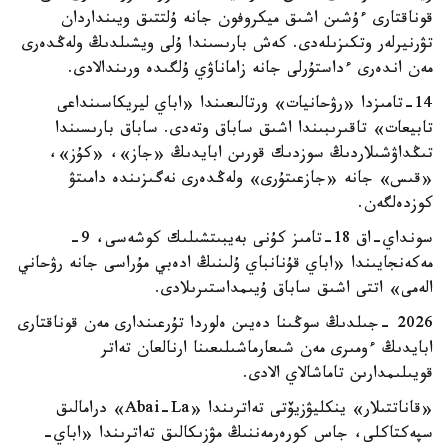
قوناقتارى ءۇشىن اشىق ميكروفون جانە ۇلتتىق ويىنداردان
تۋرنيرلەر وتكىزىلەدى. كەش بارىسىندا ۇلى ويشىلدىڭ ولەڭدەرى
مەن اندەرى ءداستۇرلى جانە زاماناۋي ۇلگىدە ورىندالادى.
14-تامىزدا «رۋحانيات» ورتالىعىندا «اباي ليريكاسىنداعى
تابيعات» تاقىرىبىندا اشىق ساباق وتەدى. ساباق بارىسىندا
تىڭداۋشىلاردىڭ سوزدىك قورىن ابايدىڭ «جاز»، «كۇز»،
«قىس» جانە «جازعىتۇرى» ولەڭدەرى نەگىزىندە دامىتۋ
كوزدەلگەن.
سونداي-اق 18-تامىز كۇنى بەيبىتشىلىك كوشەسى، 9-
مەكەنجايىندا «اباي قۇنانباي ۇلىنىڭ ادەبي مۇراسى جانە رۋحاني
الەمى» اتتى اشىق ساباق ۇيىمداستىرىلادى.
2026 -جىلدىڭ سوڭىنا دەيىن ەلوردا تۇرعىندارى مەن قوناقتارى
ابايدىڭ ءومىرى مەن شىعارماشىلىعىنا ارنالعان تەاتر
قويىلىمدارىن تاماشالاي الادى.
«قاناتتىلار» ينكليۋزيۆتى تەاترىندا «Abai-La» درامالىق
سپەكتاكلى، جاس كورەرمەننىڭ مۋزىكالىق تەاترىندا «اباي-