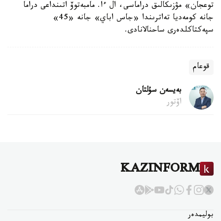
توعجان» مۋزىكالىق دراماسى، ال ءا. مامبەتوۆ اتىنداعى دراما
جانە كومەديا تەاترىندا «جاس اباي» جانە «45»
سپەكتاكلدەرى ساحنالانادى.
قوعام
بەيسەن سۇلتان
اۆتور
KAZINFORM
بوليمدەر