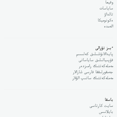
وقيعا
ساياسات
تالداۋ
ەكونوميكا
الەمدە
ءبىز تۋرالى
پايدالانۋشىلىق كەلىسىم
قۇپىيالىلىق ساياساتى
مەملەكەتتىك رامىزدەر
جەمقورلىققا قارسى شارالار
مەملەكەتتىك ساتىپ الۋلار
باسقا
سايت كارتاسى
بايلانىس