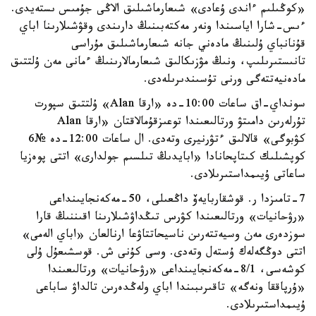
«كوڭىلىم ءاندى ۇعادى» شىعارماشىلىق الاڭى جۇمىس ىستەيدى.
ءىس-شارا اياسىندا ونەر مەكتەبىنىڭ دارىندى وقۋشىلارىنا اباي
قۇنانباي ۇلىنىڭ مادەني جانە شىعارماشىلىق مۇراسى
تانىستىرىلىپ، ونىڭ مۋزىكالىق شىعارمالارىنىڭ ءمانى مەن ۇلتتىق
مادەنيەتتەگى ورنى تۇسىندىرىلەدى.
سونداي-اق ساعات 10:00-دە «ارقا Alan» ۇلتتىق سپورت
تۇرلەرىن دامىتۋ ورتالىعىندا توعىزقۇمالاقتان «ارقا Alan
كۋبوگى» قالالىق ءتۋرنيرى وتەدى. ال ساعات 12:00-دە №6
كوپشىلىك كىتاپحانادا «ابايدىڭ تىلسىم جولدارى» اتتى پوەزيا
ساعاتى ۇيىمداستىرىلادى.
7-تامىزدا ر. قوشقاربايەۆ داڭعىلى، 50-مەكەنجايىنداعى
«رۋحانيات» ورتالىعىندا كۋرس تىڭداۋشىلارىنا اقىننىڭ قارا
سوزدەرى مەن وسيەتتەرىن ناسيحاتتاۋعا ارنالعان «اباي الەمى»
اتتى دوڭگەلەك ۇستەل وتەدى. وسى كۇنى ش. قوسشىعۇل ۇلى
كوشەسى، 8/1-مەكەنجايىنداعى «رۋحانيات» ورتالىعىندا
«ۇرپاققا ونەگە» تاقىرىبىندا اباي ولەڭدەرىن تالداۋ ساباعى
ۇيىمداستىرىلادى.