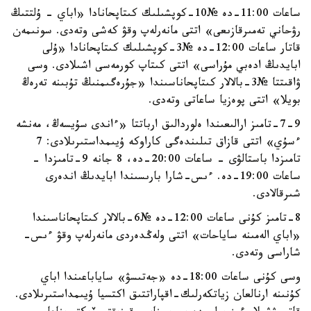
ساعات 11:00-دە №10-كوپشىلىك كىتاپحانادا «اباي - ۇلتتىڭ
رۋحاني تەمىرقازىعى» اتتى مانەرلەپ وقۋ كەشى وتەدى. سونىمەن
قاتار ساعات 12:00-دە №3-كوپشىلىك كىتاپحانادا «ۇلى
ابايدىڭ ادەبي مۇراسى» اتتى كىتاپ كورمەسى اشىلادى. وسى
ۋاقىتتا №3-بالالار كىتاپحاناسىندا «جۇرەگىمنىڭ تۇبىنە تەرەڭ
بويلا» اتتى پوەزيا ساعاتى وتەدى.
7-9-تامىز ارالىعىندا ەلوردالىق ارباتتا «ءاندى سۇيسەڭ، مەنشە
ءسۇي» اتتى قازاق تىلىندەگى كاراوكە ۇيىمداستىرىلادى: 7
تامىزدا باستالۋى - ساعات 20:00-دە، 8 جانە 9-تامىزدا -
ساعات 19:00-دە. ءىس-شارا بارىسىندا ابايدىڭ اندەرى
شىرقالادى.
8-تامىز كۇنى ساعات 12:00-دە №6-بالالار كىتاپحاناسىندا
«اباي الەمىنە ساياحات» اتتى ولەڭدەردى مانەرلەپ وقۋ ءىس-
شاراسى وتەدى.
وسى كۇنى ساعات 18:00-دە «جەتىسۋ» ساياباعىندا اباي
كۇنىنە ارنالعان زياتكەرلىك-اقپاراتتىق اكتسيا ۇيىمداستىرىلادى.