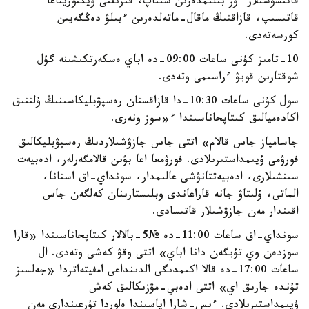
قاتىسۋشىلار ءوز بىلىمدەرىن سىناپ، قىزىقتى ۆيكتوريناعا
قاتىسىپ، قازاقتىڭ ماقال-ماتەلدەرىن ءبىلۋ دەڭگەيىن
كورسەتەدى.
10-تامىز كۇنى ساعات 09:00-دە اباي ەسكەرتكىشىنە گۇل
شوقتارىن قويۋ ءراسىمى وتەدى.
سول كۇنى ساعات 10:30-دا قازاقستان رەسپۋبليكاسىنىڭ ۇلتتىق
اكادەميالىق كىتاپحاناسىندا ء«سوز ونەرى.
جاسامپاز جاس قالام» اتتى جاس جازۋشىلاردىڭ رەسپۋبليكالىق
فورۋمى ۇيىمداستىرىلادى. فورۋمعا اعا بۋىن قالامگەرلەر، ادەبيەت
سىنشىلارى، ادەبيەتتانۋشى عالىمدار، سونداي-اق استانا،
الماتى، ۇلىتاۋ جانە قاراعاندى وبلىستارىنان كەلگەن جاس
اقىندار مەن جازۋشىلار قاتىسادى.
سونداي-اق ساعات 11:00-دە №5-بالالار كىتاپحاناسىندا «قارا
سوزدەن وي تۇيگەن دانا اباي» اتتى وقۋ كەشى وتەدى. ال
ساعات 17:00-دە قالا اكىمدىگى الدىنداعى امفيتەاتردا «جەلسىز
تۇندە جارىق اي» اتتى ادەبي-مۋزىكالىق كەش
ۇيىمداستىرىلادى. ءىس-شارا اياسىندا ەلوردا تۇرعىندارى مەن