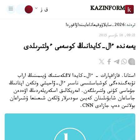
KAZINFORM
ق ز
ترەند:
2026-سايلاۋ
وقيعا
تاعايىنداۋ
اقوردا
09:22, 16 ماۋسىم 2015
يەمەندە ءال-كايدانىڭ كوسەمى ءولتىرىلدى
استانا. قازاقپارات - ءال-كايدا لاڭكەستىك ۇيىمىنىڭ اراب
تۇبەگىندەگى كوشباسشىسى ناسىر ءال-ۆاحيشي وتكەن اپتانىڭ
جۇماسى كۇنى ولتىرىلگەن. امەريكالىق اسكەريلەردىڭ اۋەدەن
جاساعان شابۋىلىنان كەيىن سودىرلار ۇلكەن شىعىنعا ۇشىراعان
بولاتىن دەپ جازادى CNN.