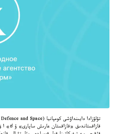
قازاقستاندىق «قازاقستان عارىش ساپارى» ۇ ك» ا ق