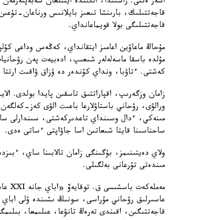
اسەر ەتتى. راسىندا، الگىندە ايتىلعان سەبەپتەرمەن زي
قاجەتتىلىك، بارىنشا تىعىز بايلانىس ورناعان-تۇعىن
قاجەتتىلىگى بولا قويماعانداي.
مۇحاڭ ماعاۋين اعامىز ايتقانداي، كەڭەس وداعى كۇلپا
مۇلدە باسقا ماسەلەلەر شىعىپ، ادەبيەت پەن رۋحاني
كەشتى. ءتاۋبا، ونداي كۇندەر دە ۇزاق ۋاقىت ارتتا 
زامان وزگەرىپ، اقپاراتتىق تاسقىن پايدا بولدى. الايدا
ورالۋى، رۋحاني باستاۋلارعا باعىت الۋى كەز-كەلگەن
مىنەكي، ءدال وسىنداي تاعدىركەشتى، سىندارلى ساتتە
ساحناسىنا قايتا شىعاتىن اسا جاۋاپتى ءساتى ەدى.
ولاي دەيتىنىمز، بۇگىنگى زامان تالابىنا ساي، ءبىزدى
مىندەتى تۇرعانى بەلگىلى.
مەملەك
عاسىرلىق رۋحاني مۇراسى، سونىڭ ىشىندە ۇلى اباي ءسو
قاجەتتىگىن، اقىندى تەرەڭ تانۋعا، عىلىمعا، بىلىمگە