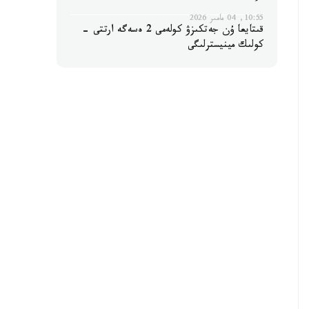
10:55, 04 مامىر 2026
قىتايعا ۇن جەتكىزۋ كولەمى 2 ەسەگە ارتتى -
كولىك مينيسترلىگى