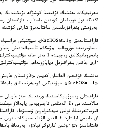
قۇقىعى سەرتيفيكاتىنا قول قويىلدى. بۇل تۋرالى قازع
سەرتيفيكات مەنشىك قۇقىعىنا كوشۋگە مۇمكىندىك بەر
اكتىگە قول قويىلعان كۇننەن باستاپ، قازاقستان ر
جەرۇستى ينفراقۇرىلىمىن ساقتاندىرۋ شارتى كۇشىنە 
-ساۋىرىندە ەۋروپالىق «ۆەگا» تاسىمالداعىش زىمارا
ءارى جاقىن ينفراقىزىل دياپازونداعى مۋلتيسپەكترلىق ا
مەنشىك قۇقىعىن العاننان كەيىن «قازاقستان عارىش 
«КazEOSat-1» سپۋتنيگىن كوممەرتسيالىق پايدالانۋعا كىرىسەدى.
قازاقستان رەسپۋبليكاسىنىڭ وزىندىك جقز عارىش جۇيە
قىزمەتتەرىنىڭ تولىق سپەكترلەرىن ۇسىنۋعا، قازاقست
اق تابيعي اپاتتاردىڭ الدىن الۋعا، جەر كاداسترىن 
قامتاماسىز ەتۋ ءۇشىن كارتوگرافيالاۋ، جەردىڭ باسقا 