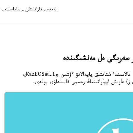
الەمدە
قازاقستان
ساياسات
ت
 سەرىگى ەل مەنشىگىندە
استانا. قازاقپارات - فرانسۋز مەملەكەتىنىڭ تۋلۋزا قالاسىندا شتاتتىق پايدالانۋ ءۇشىن «КazEOSat-1»
ز) عارىش اپپاراتىنىڭ رەسمي قابىلداۋى بولدى.