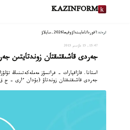
KAZINFORM
ترەند:
اقوردا
تاعايىنداۋ
وقيعا
2026-سايلاۋ
15:47, 15 ماۋسىم 2015
جەردى قاشىقتىقتان زوندتايتىن جەر
جەردى قاشىقتىقتان زوندتاۋ (بۇدان ءارى - ج ق 