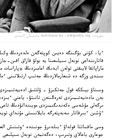
سۋرەت: mobilaser.kz ،wikipedia.org سايتىنان الىندى
ءيا، كۇنى بۇگىنگە دەيىن كوپتەگەن ەلدەردىڭ وكىلى
قاتارىنداعى نوبەل سىيلىعىنا يە بولۋ قازاق اقىن-ج
ماراپاتقا لايىقتى تولەن ابدىك اعامىزدىڭ «پاراسات
سىندى وزگە دە شىعارمالاردىڭ جەتىپ ارتىلاتىنى ءمال
وسىناۋ بيىككە قول جەتكىزۋ - ۇلتتىق ادەبيەتىمىزدى
بەن مادەنيەتىمىزدى تەرەڭىنەن تانىتۋ، ياعني ءبى
ىرگەلى مۇشەسى ەكەندىگىمىزدى مويىنداتۋدىڭ تاعى ءبى
ءۇشىن ءبىرقاتار سەبەپتەرگە بايلانىستى مۇنداي تويد
وسى ماقساتتا قولداۋ ءبىلدىرۋ جونىندە ءوتىنىش الع
جوعارى باعالاي وتىرىپ، دەگەنمەن نوبەل سىيلىعى ء