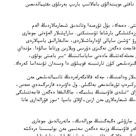
 ناقتى مويىندالۋى باعالانىپ بارىپ بەرىلۋى ىقتيمالدىعىن
ى. دەمەك، بۇل تۇرعىدا وتاندىق شىعارمالاردىڭ الەم
زەكتىلىگى بارشاعا تۇسىنىكتى. ساراپشىلار الەۋەتى جوعارى
ىرۋ ءۇشىن ساپالى اۋدارماشىلاردى، حالىقارالىق باسپالاردى
ۋ قاجەت دەگەن نەگىزى دۇرىس ويلارىن ورتاعا سالۋدا. مۇنداي
ملەكەتتىڭ مادەني ساياساتىنىڭ ءبىر باعىتى بولۋى،
اڭىزدىلىعى كۇن تارتىبىنە قويىلۋى دا وسىدان تۋىنداسا كەرەك.
ىلار وداعىنىڭ، جەكە قالامگەرلەردىڭ تانىمالدىلىعى مەن
ركىرەپ تۇرعاندىعى بەلگىلى. ول داۋىردە قازىرگىدەي ەمەس،
اق ءتىلدى قاۋىمنىڭ بىلىمگە، جاڭالىققا دەگەن قاجەتتىلىگى
ڭ شىعارمالارى مەن ازىن-اۋلاق باسپا ءسوز قۇرالدارى عانا
جازۋشى ەڭبەگىنىڭ مورالدىك، ماتەريالدىق جوعارى
ەر قاۋىمنىڭ وزىنە دەگەن سەنىمى مەن بولمىسىنا ەرەكشە