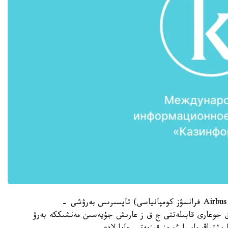
تۋلۋزادا دايىنداۋشى كومپانيا (Airbus Defence and Space فرانسۋز كومپانياسى) تاپسىرىس بەرۋشى -
 جوعارى قابىلەتتى ج ق ز عارىش جۇيەسىن مەنشىككە بەرۋ