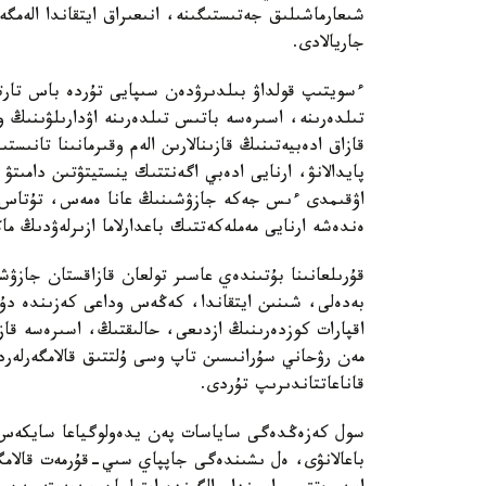
شىعارماشىلىق جەتىستىگىنە، انىعىراق ايتقاندا الەمگە
جاريالادى.
ءسويتىپ قولداۋ بىلدىرۋدەن سىپايى تۇردە باس تارتت
تىلدەرىنە، اسىرەسە باتىس تىلدەرىنە اۋدارىلۋىنىڭ و
قازاق ادەبيەتىنىڭ قازىنالارىن الەم وقىرمانىنا تانىست
پايدالانۋ، ارنايى ادەبي اگەنتتىك ينستيتۋتىن دامىت
اۋقىمدى ءىس جەكە جازۋشىنىڭ عانا ەمەس، تۇتاس مە
ەندەشە ارنايى مەملەكەتتىك باعدارلاما ازىرلەۋدىڭ م
قۇرىلعانىنا بۇتىندەي عاسىر تولعان قازاقستان جازۋش
بەدەلى، شىنىن ايتقاندا، كەڭەس وداعى كەزىندە دۇ
اقپارات كوزدەرىنىڭ ازدىعى، حالىقتىڭ، اسىرەسە قاز
مەن رۋحاني سۇرانىسىن تاپ وسى ۇلتتىق قالامگەرلەردى
قاناعاتتاندىرىپ تۇردى.
سول كەزەڭدەگى ساياسات پەن يدەولوگياعا سايكەس 
باعالانۋى، ەل ىشىندەگى جاپپاي سىي-قۇرمەت قالامگ