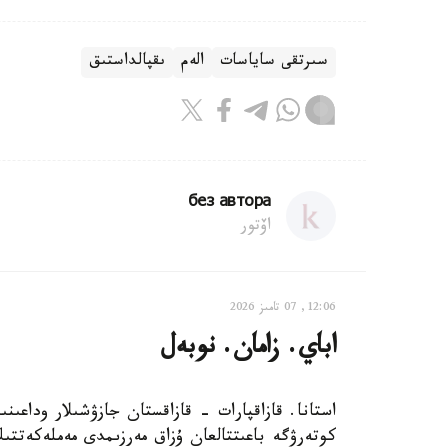
سىرتقى ساياسات
الەم
ىقپالداستىق
без автора
اۆتور
12:06, 07 تامىز 2026
اباي. زامان. نوبەل
استانا. قازاقپارات - قازاقستان جازۋشىلار وداعى
كوتەرۋگە باعىتتالعان ۇزاق مەرزىمدى مەملەكەتتىك