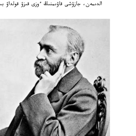
الدىمەن، جازۋشى قاۋىمنىڭ ءوزى قىزۋ قولداۋ بى