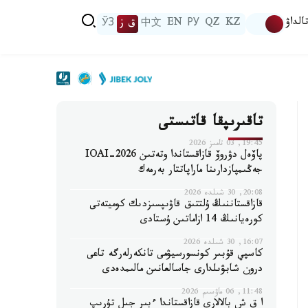
الداۋ
KZ
QZ
РУ
EN
中文
ق ز
ЎЗ
تاقىرىپقا قاتىستى
19:45, 03 تامىز 2026
پاۆەل دۋروۆ قازاقستاندا وتەتىن IOAI-2026
جەڭىمپازدارىنا ماراپاتتار بەرمەك
20:08, 30 شىلدە 2026
قازاقستاننىڭ ۇلتتىق قاۋىپسىزدىك كوميتەتى
كورەيانىڭ 14 ازاماتىن ۇستادى
16:07, 30 شىلدە 2026
كاسپي قۇبىر كونسورسيۋمى تانكەرلەرگە تاعى
درون شابۋىلدارى جاسالعانىن مالىمدەدى
11:48, 06 ماۋسىم 2026
ا ق ش بالالارى قازاقستاندا ءبىر جىل تۇرىپ