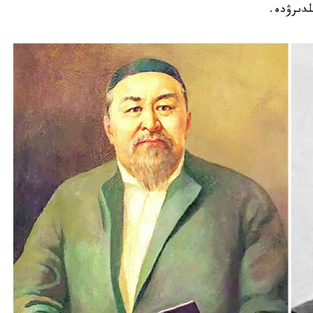
لدىرۋدە.