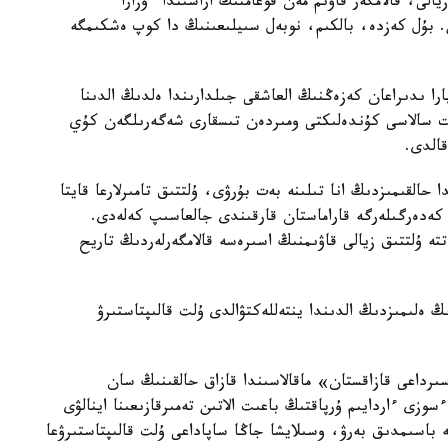
الى، قالامگەر قاۋىم مەن قوعامنىڭ اراسىندا ءوزارا
. بۇل كەزدە، بالكىم، نوبەل سىيلىعىنىڭ دا كوپ ەشكىمگە
را ىدىراعان كەزەڭنىڭ العاشقى جىلدارىندا ەلدىڭ الدىنا
ات سالاسى كۇندەلىكتى ومىردەن تىسقارى شەگەرىلگەن كۇي
قالدى.
 حالقىمىزدىڭ انا تىلىنە بەت بۇرۋى، ۇلتتىق تامىرلارعا قايتا
 كەدەرگىلەرگە قاراماستان قارقىندى جالعاسىپ كەلەدى.
 ۇلتتىق زيالى قاۋىمنىڭ اسىرەسە قالامگەرلەردىڭ تاريح
ڭ ەلىمىزدىڭ الدىندا ينتەللەكتۋالدى ۇلت قالىپتاستىرۋ
ەت باسشىسى ق. توقايەۆ «اباي جانە XXI عاسىرداعى قازاقستان» ماقالاسىندا قازاق حالقىنىڭ سان
زى ءاردايىم ۇرپاقتىڭ باعىت الاتىن تەمىرقازىعىنا اينالۋى
 باسىمدىق بەرۋ، وسىلايشا جاڭا ساپاداعى ۇلت قالىپتاستىرۋعا