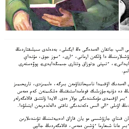
 الىپ جاتقان الەمدەگى ەڭ ايگىلى، بەدەلدى سىيلىقتاردىڭ
ازۋشىلارىنىڭ دا ۇلكەن ارمانى، ءارى، ءسوز جوق، مۇنداي
 مايدانى»، ءتىپتى «توزاق وتتارى جىمىڭدايدى» پوۆەستەرى
ىم.
 الەمدىك اۋقىمدا ناسيحاتتاۋمەن بىرگە، ەلىمىزدى، تاريحىمىز
زدىڭ دە دۇنيەجۇزىلىك قوعامداستىقتىڭ ەشكىمنەن كەم ەمەس
ر اۋقىمدى مۇمكىندىگى بولار ەدى. الايدا ۇلتتىق قالامگەرلەر
ىڭ اۋىلى ءالى الىس ەكەندىگى ناقتى دالەلدەرمەن ايتىلۋدا.
ان قىتاي جازۋشىسى مو يان قازاق ادەبيەتىنىڭ تۋىندىلارىن
بىر عانا شىعارما ءۇشىن ەمەس، قالامگەردىڭ جالپى