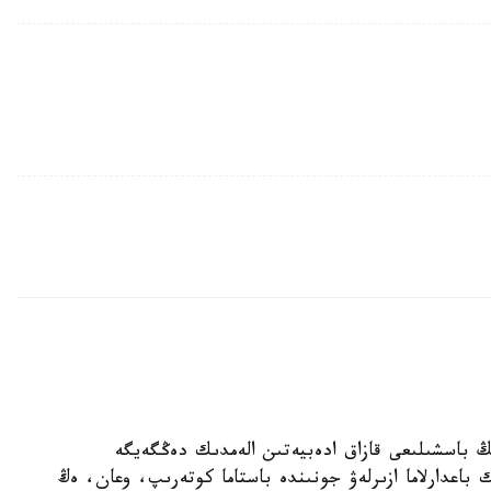
نىڭ باسشىلىعى قازاق ادەبيەتىن الەمدىك دەڭگەيگە
 باعدارلاما ازىرلەۋ جونىندە باستاما كوتەرىپ، وعان، ەڭ