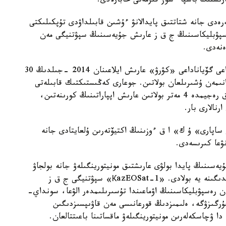
ارىشتىڭ باسپا ءسوز قىزمەتى حابارلادى.
ەدى جانە شتاتتىق پايدالانۋ ءۇشىن قابىلداۋدى تۇپكىلىكتى
ەسپۋبليكاسىنىڭ ج ق ز عارىش جۇيەسىنىڭ سپۋتنيگى مەن
ەنەدى.
قازاقستاندىق «КazEOSat-1» سپۋتنيگى فرانسياداعى گۆياناداعى «كۋرۋ» عارىش ايلاعىنان 2014 -جىلدىڭ 30
نىمەن ۇشىرىلعان بولاتىن. جوعارى كەڭىستىكتىك قابىلەتى
پانحروماتيكالىق رەجيمدە 1 مەتر جانە مۋلتيسپەكترلىق رەجيمدە 4 مەتر بولاتىن عارىش اپپاراتىنىڭ كورىنەتىن،
رنالارى بار.
ساپارى» ۇ ك» ا ق ءوزىنىڭ اكتيۆتەرىن ۇلعايتادى جانە
سىنىڭ پايدا بولۋى عارىشتىق مونيتورينگىلەۋ جانە بولجاۋ
سالاسىنداعى ەڭ الدىڭعى تاجىريبەنى پايدالاۋ مۇمكىندىگىنە يە بولادى. «КazEOSat-1» سپۋتنيگى ج ق ز
ان رەسپۋبليكاسىنىڭ اۋماعىندا تۇسىرىلىمدەر الۋعا، سونداي-
جۇرگىزۋگە، ەلىمىزدىڭ قورعانىسى مەن قاۋىپسىزدىگىن
دا ۋچاسكەلەرىن مونيتورينگىلەۋ ماقساتىنا باعىتتالعان.