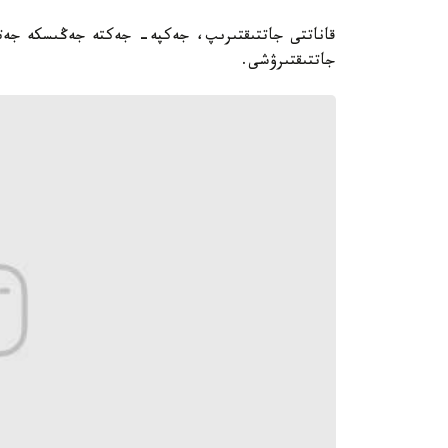
قاناتتى جاتتىقتىرىپ، جەكپە- جەكتە جەڭىسكە جەت
جاتتىقتىرۋشى.