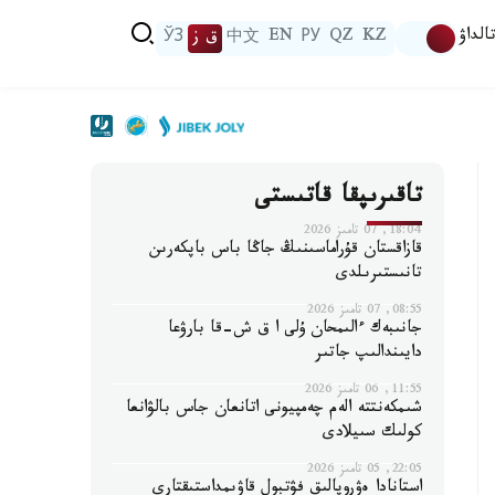
الداۋ
KZ
QZ
РУ
EN
中文
ق ز
ЎЗ
تاقىرىپقا قاتىستى
18:04, 07 تامىز 2026
قازاقستان قۇراماسىنىڭ جاڭا باس باپكەرىن
تانىستىرىلدى
08:55, 07 تامىز 2026
جانىبەك ءالىمحان ۇلى ا ق ش-قا بارۋعا
دايىندالىپ جاتىر
11:55, 06 تامىز 2026
شىمكەنتتە الەم چەمپيونى اتانعان جاس بالۋانعا
كولىك سىيلادى
22:05, 05 تامىز 2026
استانادا ەۋروپالىق فۋتبول قاۋىمداستىقتارى