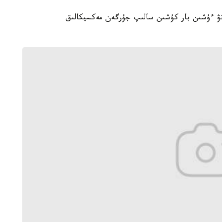
ۋ ءۇشىن بار كۇشىن سالىپ جۇرگەن مەكسيكالىق