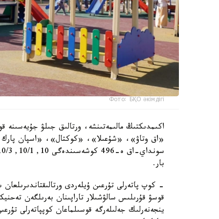
Фото: БҚО әкімдігі
اكىمدىكتىڭ مالىمەتىنشە، ورتالىق جىلۋ جۇيەسىنە قو
«اق وتاۋ»، «شۇعىلا»، «كوكتال»، «اسپان پارك و
بار.
- كوپ پاتەرلى تۇرعىن ۇيلەردى ورتالىقتاندىرىلعان 
قوسۋ قۇرىلىس سالۋشىلار تاراپىنان بەرىلگەن تەحنيك
ينجەنەرلىك جەلىلەرگە قوسىلماعان كوپپاتەرلى تۇرعى