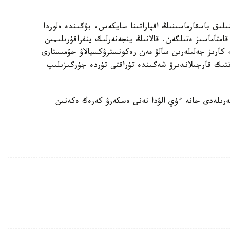
ىلىق باسقارماسىنىڭ اقپاراتىنا سايكەس، بۇگىندە ەلوردا
ورتالىقتاندىرىلعان اۋىزسۋمەن 100 پايىز قامتاماسىز ەتىلگەن. قالانىڭ ينجەنەرلىك ينفراقۇرىلىمىن
كارىز جەلىلەرىن سالۋ مەن رەكونسترۋكسيالاۋ جۇمىستارى
ىك قارجىلاندىرۋ شەگىندە تۇراقتى تۇردە جۇرگىزىلىپ
رىلەدى جانە ءۇي الۋدا نەنى ەسكەرۋ كەرەك ەكەنىن