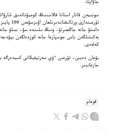
جاۋاپتا.
سونىمەن قاتار استانا قالاسىنىڭ كوممۋنالدىق شارۋاش
تۇرعىندارى 
دامىتۋ جانە جاڭعىرتۋ، ونىڭ ىشىندە سۋ، جىلۋ جانە 
بەكىتىلگەن باس جوسپارعا جانە كوزدەلگەن بيۋدجەتت
كەلەدى.
بۇعان دەيىن، تۇرعىن ءۇي سەرتيفيكاتى كىمدەرگە بە
جازعانبىز.
قوعام