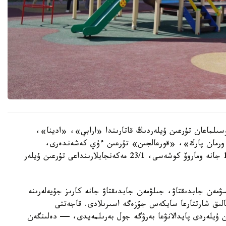
سىلماعان تۇرعىن ۇيلەردىڭ قاتارىندا «ارابي»، «ادينا»،
رمان پارك»، «قورعالجىن» تۇرعىن ءۇي كەشەندەرى،
سونداي-اق ە-496 كوشەسىندەگى 10, 10/1, 10/3 جانە وماروۆ كوشەسى، 23/1 مەكەنجايلارىنداعى تۇرعىن ۇيلەر
سۋمەن جابدىقتاۋ، جىلۋمەن جابدىقتاۋ جانە كارىز جۇيەلەرىنە
الىق شارتتارعا سايكەس جۇزەگە اسىرىلادى. قاجەتتى
ن ۇيلەردى پايدالانۋعا بەرۋگە جول بەرىلمەيدى، — دەلىنگەن