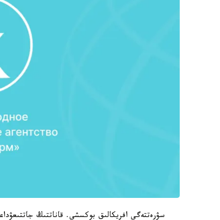
سۋرەتتەگى افريكالىق بوكسشى. قاناتتىڭ جاتتىعۋداع