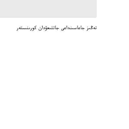
تەڭىز جاعاسىنداعى جاتتىعۋدان كورىنىستەر