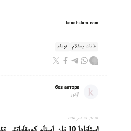
kanatislam.com
قانات يسئلام
قوعام
без автора
اۆتور
22:08, 07 تامىز 2026
استانادا 10 نان استام كوپقاب