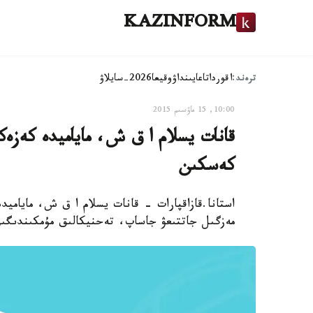
KAZINFORM
ترەند:
اقوردا
تاعايىنداۋ
وقيعا
2026-سايلاۋ
10:00, 15 ماۋسىم 2015
قانات يسلام ا ق ش، ماياميدە كەزەك
كەسكىن
استانا.قازاقپارات - قانات يسلام ا ق ش، ماياميد
مەزگىل جاتتىعۋ جاساپ، تەحنيكالىق مۇمكىندىگىن