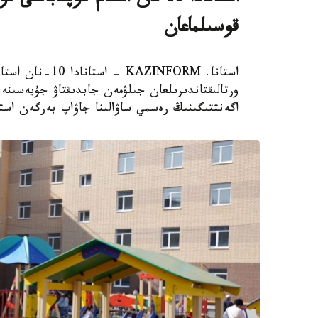
قوسىلماعان
استانا. AZINFORM
اگەنتتىگىنىڭ رەسمي ساۋالىنا جاۋاپ بەرگەن استا