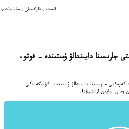
الەمدە
قازاقستان
ساياسات
ت
تى جارىسىنا دايىندالۋ ۇستىندە - فوتو،
ە كەزەكتى جارىسىنا دايىندالۋ ۇستىندە. كۇنىگە ەكى
 ودان سايىن ارتتىرۋدا.