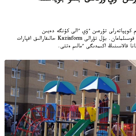
K - استانادا 10-نان استام كوپپاتەرلى تۇرعىن ءۇي ءالى كۇنگە دەيىن
ورتالىقتاندىرىلعان جىلۋمەن جابدىقتاۋ جۇيەسىنە قوسىلماعان. بۇل تۋرالى Kazinform حالىقارالىق اقپارات
نا قالاسىنىڭ اكىمدىگى ءمالىم ەتتى.