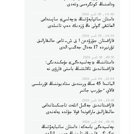
وداعىنىڭ كونگرەسى وتەدى
14:40, 05 تامىز 2026
داستان ساتپايەۆتىڭ «چەلسي» ساپىنداعى
العاشقى گولى ەڭ ۇزدىك دەپ تانىلدى
14:24, 05 تامىز 2026
قازاقستان جۇزۋدەن ا ق ش-تاعى حالىقارالىق
تۋرنيردە 17 مەدال جەڭىپ الدى
09:55, 05 تامىز 2026
داستاننىڭ «چەلسيدەگى» مۇمكىندىگى:
قازاقستاندىق تالانتتىڭ باستى قارۋى نە
22:04, 04 تامىز 2026
الماتىدا 45 مىڭ ورىندىق ستاديوننىڭ قۇرىلىسى
قالاي ءجۇرىپ جاتىر
10:08, 04 تامىز 2026
قازاقستاندىق جەڭىل اتلەت تاجىكستانداعى
حالىقارالىق مارافوندا قولا جۇلدە يەلەندى
09:55, 04 تامىز 2026
چەلسيدەگى باسەكە: داستان ساتبايەۆتىڭ