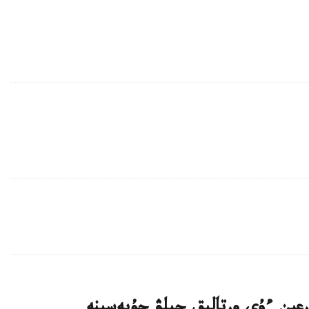
اتتى تۇرعىن ءۇي ورتالىق جىلۋ جۇيەسىنە