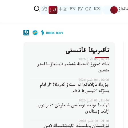
الداۋ
KZ
QZ
РУ
EN
中文
ق ز
ЎЗ
تاقىرىپقا قاتىستى
07:42, 06 تامىز 2026
تىك ءجۇرۋ ادامنىڭ شەشىم قابىلداۋىنا اسەر
ەتەدى
07:06, 06 تامىز 2026
جۇرەك مازالاعاندا نە ىستەۋ كەرەك؟ ءار ادام
بىلۋگە ءتيىس 6 قادام
21:46, 05 تامىز 2026
الماتىدا تۇندە توبەلەس شىعارعان ءبىر توپ
ازامات ۇستالدى
21:30, 05 تامىز 2026
تۇركىستان وبلىسىندا تاۋەشكىنىڭ لاعىن