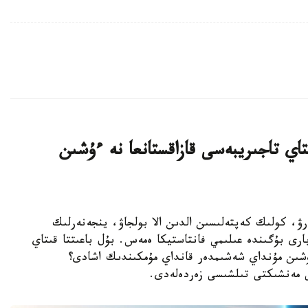
ىرۋ: قىتاي تاجىريبەسى قازاقستانعا نە ءۇشىن
اقىلدى باسقارۋ، كولىك كەپتەلىسىن الدىن الا بولجاۋ، ينجەنەرلىك
رى بۇگىندە عىلىمي فانتاستيكا ەمەس. بۇل باعىتتا قىتاي
 ءۇشىن مۇنداي شەشىمدەر قانداي مۇمكىندىك اشادى؟