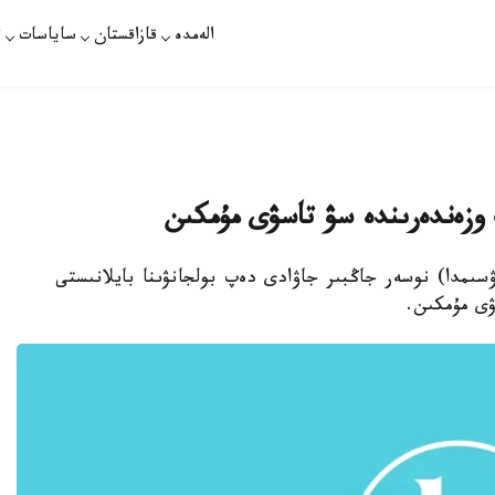
الەمدە
قازاقستان
ساياسات
ت
 وزەندەرىندە سۋ تاسۋى مۇمكىن
قازاقپارات - جاقىن تاۋلىكتەردە (15- ماۋسىمدا) نوسەر جاڭبىر جاۋادى دەپ بولجانۋىنا بايلانىستى
ۋى مۇمكىن.