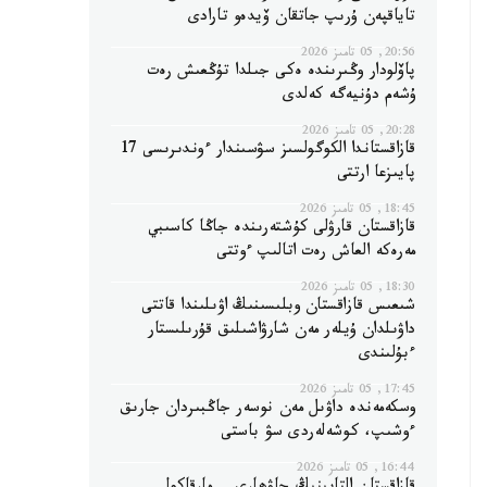
تاياقپەن ۇرىپ جاتقان ۆيدەو تارادى
20:56, 05 تامىز 2026
پاۆلودار وڭىرىندە ەكى جىلدا تۇڭعىش رەت
ۇشەم دۇنيەگە كەلدى
20:28, 05 تامىز 2026
قازاقستاندا الكوگولسىز سۋسىندار ءوندىرىسى 17
پايىزعا ارتتى
18:45, 05 تامىز 2026
قازاقستان قارۋلى كۇشتەرىندە جاڭا كاسىبي
مەرەكە العاش رەت اتالىپ ءوتتى
18:30, 05 تامىز 2026
شىعىس قازاقستان وبلىسىنىڭ اۋىلىندا قاتتى
داۋىلدان ۇيلەر مەن شارۋاشىلىق قۇرىلىستار
ءبۇلىندى
17:45, 05 تامىز 2026
وسكەمەندە داۋىل مەن نوسەر جاڭبىردان جارىق
ءوشىپ، كوشەلەردى سۋ باستى
16:44, 05 تامىز 2026