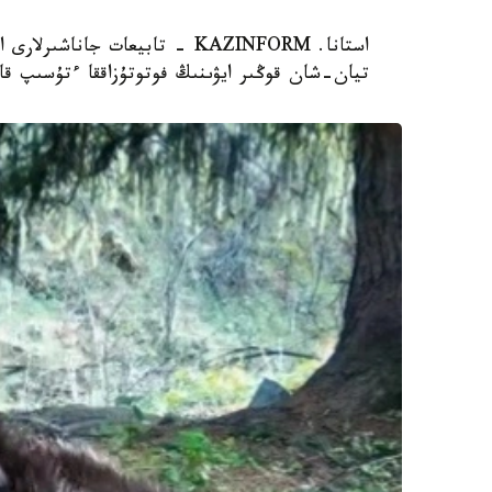
استانا. KAZINFORM - تابيعات ج
تيان-شان قوڭىر ايۋىنىڭ فوتوتۇزاققا ءتۇسىپ قال