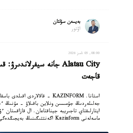
بەيسەن سۇلتان
اۆتور
08:00, 05 تامىز 2026
Alatau City جانە سيفرلاند
قاجەت
استانا. KAZINFORM - قالالاردى 
جەلىلەردىڭ جۇمىسىن ونلاين باقىلاۋ - مۇنىڭ ءبا
ايتارلىقتاي تاجىريبە جيناقتاعان. ال قازاقستان
ماسەلەنى Kazinform اگەنتتىگىنىڭ بەيجىڭدەگى مەنشىكتى تىلشىسى زەردەلەدى.