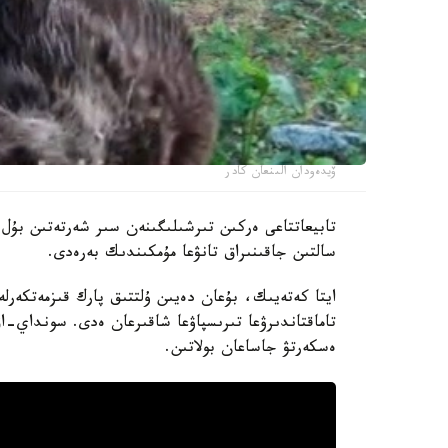
ۆيدەودان الىنعان كادر
تابيعاتتاعى ەركىن تىرشىلىگىنەن سىر شەرتەتىن بۇل 
سالتىن جاقىنىراق تانۋعا مۇمكىندىك بەرەدى.
ايتا كەتەيىك، بۇعان دەيىن ۇلتتىق پارك قىزمەتكەرلە
تاماقتاندىرۋعا تىرىسپاۋعا شاقىرعان ەدى. سونداي-اق،
ەسكەرتۋ جاساعان بولاتىن.