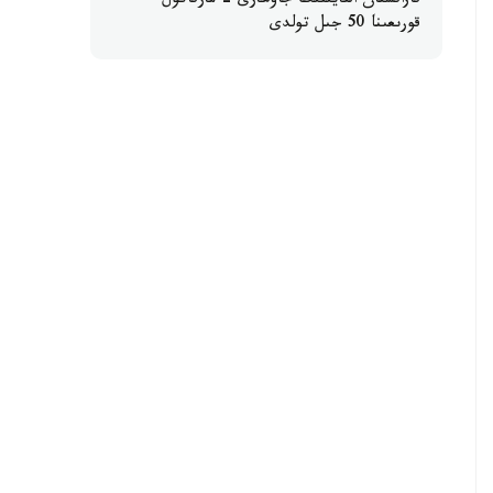
قازاقستان التايىنىڭ جاۋھارى - مارقاكول
قورىعىنا 50 جىل تولدى