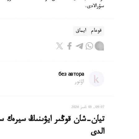
سۇرالادى.
قوعام
ايماق
без автора
اۆتور
09:07, 05 تامىز 2026
تيان-شان قوڭىر ايۋىنىڭ سيرەك سا
الدى