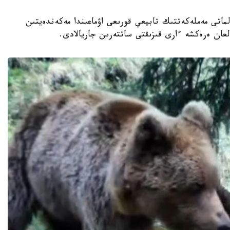
اناشىرلارى الماتى مەملەكەتتىك تابيعي قورىعى اۋماعىندا مەكەندەيتىن
عان ەرەكشە ءارى قىزىقتى ساتتەرىن جاريالادى.