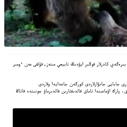
بىرەگەي كادرلار قوڭىر ايۋدىڭ تابيعي مىنەز-قۇلقى مەن ءومىر
رى جابايى جانۋارلاردى كورگەن جاعدايدا ولاردى
 پارك اۋماعىندا تاماق قالدىقتارىن قالدىرماۋ جونىندە قاتاڭ