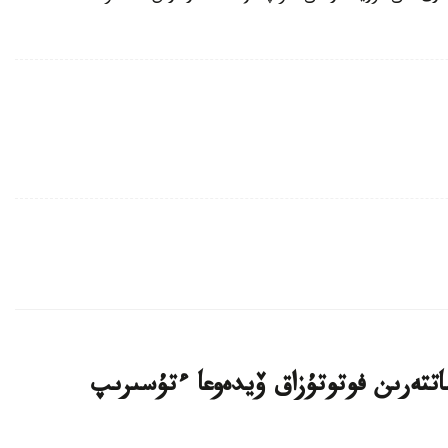
تتەرىن فوتوتۇزاق ۆيدەوعا ءتۇسىرىپ