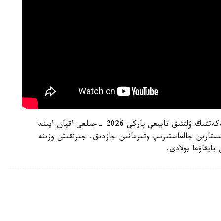
ەسكە سالا كەتەيىك، بۇعاكن دەيىن ىلە الاتاۋى مەملەكەتتىك ۇلتتىق تابيعي پاركى 2026 -جىلعى اقپان ايىندا
مىستارىن جالعاستىرىپ وتىرعانىن جازدىق. جىرتقىش وزىنە
بايقاۋعا بولادى.