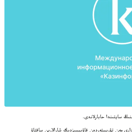
نىڭ سايتىندا حابارلاندى.
ندارى مەن تۋريستەردەن قاۋىپسىزدىك شارالارىن ساقتاۋ