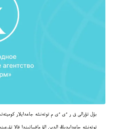
بۇل تۋرالى ق ر ءى ءى م توتەنشە جاعدايلار كوميتەتى
توتەنشە جاعدايدىڭ الدىن الۋ ماقساتىندا قالا تۇرعى