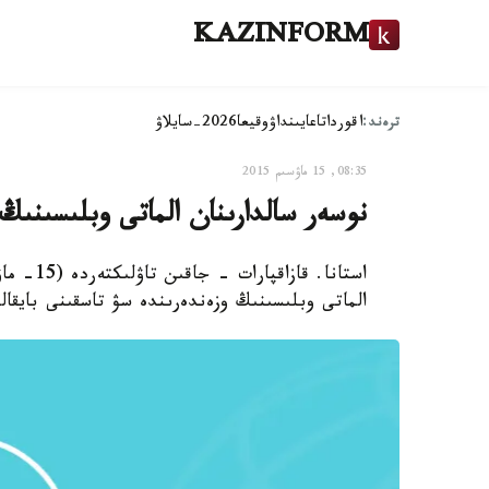
KAZINFORM
ترەند:
اقوردا
تاعايىنداۋ
وقيعا
2026-سايلاۋ
08:35, 15 ماۋسىم 2015
نوسەر سالدارىنان الماتى وبلىسىنىڭ
استانا. 
الماتى وبلىسىنىڭ وزەندەرىندە سۋ تاسقىنى بايقال