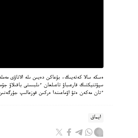
سپۋتنيكتىك قارعىباۋ تاعىلعان ءىلبىستى باقىلاۋ جۇ
ءتان مەكەن ەتۋ اۋماعىندا ەركىن قوزعالىپ جۇرگەنىن 
ايماق