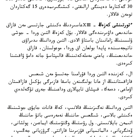
30 گەكتارعا دەيىنگى ارالىقتى، كىشىگىرىمدەرى 15 گەكتاردان
تومەن قالالار.
ءتورتىنشى كەزەڭ
- ⅩⅢعاسىردىڭ ەكىنشى جارتىسى مەن قازاق
حاندىعى داۋىرىندەگى قالالار. بۇل كەزەڭ التىن وردا - جوشى
ۇلىسىنىڭ زامانىنان باستاۋ الادى. التىن وردانىڭ ىدىراۋى
ناتيجەسىندە پايدا بولعان اق وردا، موعولستان، قازاق
حاندىعىنىڭ، ياعني مەملەكەتىنىڭ قالىپتاسۋ جانە دامۋ ۋاقىتىنا
كىرەدى.
ال، كەزىندە التىن وردا قۇرامىنا جەتىسۋ مەن شىعىس
قازاقستاننىڭ از عانا بولىگىنەن باسقا قازىرگى بۇكىل قازاقستان
اۋماعى، دەمەك، قىپشاق تايپالارى وداعىنىڭ جەرى تۇگەلدەي
كىردى.
التىن وردانىڭ نەگىزىنىڭ قالانىپ، كەڭ قانات جايۋى جوشىنىڭ
ەكىنشى بالاسى، شىڭعىس حاننىڭ نەمەرەسى باتۋ حاننىڭ
اتىمەن بايلانىستى. ول رۋستىڭ وڭتۇستىك ايماعىن، پولشانى،
ۆەنگريانى، دالماتسيانى قۇزىرىنا قاراتتى. گرۋزيانى جەڭىپ،