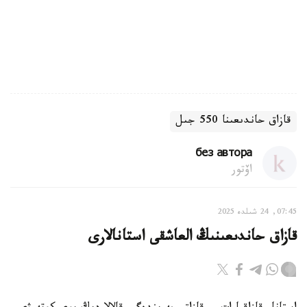
قازاق حاندىعىنا 550 جىل
без автора
اۆتور
07:45, 24 شىلدە 2025
قازاق حاندىعىنىڭ العاشقى استانالارى