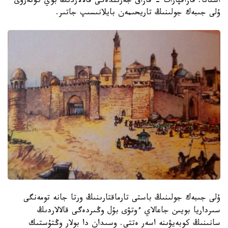
استانا. قازاقپارات - قازاق جەرىندەگى قالالاردىڭ بوي كوتەرۋى
ۇلى جىبەك جولىنىڭ تاريحىمەن بايلانىسىپ جاتىر.
ۇلى جىبەك جولىنىڭ باستى تارماقتارىنىڭ ورتا جانە تومەنگى
سىرداريا بويىن جاعالاي ءوتۋى بۇل وڭىردەگى قالالاردىڭ
سانىنىڭ كوبەيۋىنە اسەر ەتتى. وسىدان دا بولار وڭتۇستىك