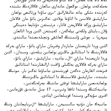
كەڭ دالا عانا ەمەس، قالا سالۋ مادەنيەتى دە قاتار جۇرگەن
مەملەكەت بولعان. موڭعول حاندارى سالعان قالالاردىڭ ىشىندە
كەزىندە ىشكى جانە حالىقارالىق ءىرى ساۋدا ورتالىعى بولعان
سارايشىق قالاسىن دا اتاۋعا بولادى. نەگىزىن باتۋ حان قالاعان
سارايشىق وزگە قالالارمەن قاتار، ەرتىستەن دۋنايعا دەيىنگى
ۇلان-بايتاق ولكەنى بيلەگەن، كەيىننەن التىن وردا اتالعان
يمپەريا - جوشى ۇلىسىنىڭ العاشقى ونجىلدىعىندا سالىندى.
التىن وردا تاريحىنان حاباردار وقىرمان ساراي باتۋ، ساراي بەركە
قالالارىنىڭ دا استانالىق ماڭىزى بولعانىن بىلەدى. وسىدان، التىن
وردا تاريحىندا ساراي ءال-جاديد، سارايشىق، ساراي باتۋ،
ساراي بەركە قالالارى بەلگىلى ۋاقىت ارالىقتارىندا استانالىق
قىزمەت اتقارعان دەگەن قورىتىندى جاساۋعا نەگىز بار. سونىڭ
ىشىندە، سارايشىق قالاسىنىڭ دا استانالىق ماڭىزىنىڭ
بولعاندىعىن سارايشىقتا توقتى حاننىڭ جەرلەنگەنىن،
جانىبەكتىڭ وسىندا تاققا وتىرىپ، 17 جىل حاندىق قۇرعانىن،
اقىرى سۇيەگى وسىندا قويىلعانىن ايتادى.
جانىبەك حان دۇنيە سالىسىمەن، سارايشىققا ءازىربايجاننان ونىڭ