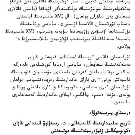
بىرنەشە جىلدان كەيىن - سىر ءوڭىرىنىڭ قالالارى مەن قاراتاۋ
بەتكەيلەرىنىڭ سولتۇستىك بولىگىندەگى اۋماققا (باستى قالالارى
سىعاناق پەن ساۋران بولعان)، ال ХVІ عاسىردىڭ اياعىنان
باستاپ تۇركىستان قالاسىنا اۋىستى». ساياسي ورتالىقتىڭ
تۇركىستانعا اۋىسۋىن رۋزبيحانعا سۇيەنە وتىرىپ، ХVІ عاسىردىڭ
باسىندا سىعاناقتىڭ بىرتىندەپ قۇلاۋىمەن بايلانىستىرۋعا دا
بولادى.
تۇركىستان قالاسى ءوزىنىڭ استانالىق قىزمەتىن قازاق
مەملەكەتىنىڭ نىعايعان، ساياسي ارەنادا كورشىلەس ەلدەرگە
بەلگىلى بولا باستاعان كەزدەن باستادى. مۇسىلمان قاۋىمىنىڭ
قاسيەتتى ورنى ءارى قازاق حاندارىنىڭ رەزيدەنتسياسى بولعان
تۇركىستان ءىرى ساياسي، ەكونوميكالىق ءارى مادەني ورتالىق
بولدى. مۇندا ەسىم، جاڭگىر، ابىلاي حانداردىڭ كەسەنەلەرى
سالىندى.
ەرسىناي پىرىمبەتوۆا،
تاريح عىلىمدارىنىڭ كانديداتى،
ت. رىسقۇلوۆ اتىنداعى قازاق
ەكونوميكالىق
ۋنيۆەرسيتەتىنىڭ دوتسەنتى