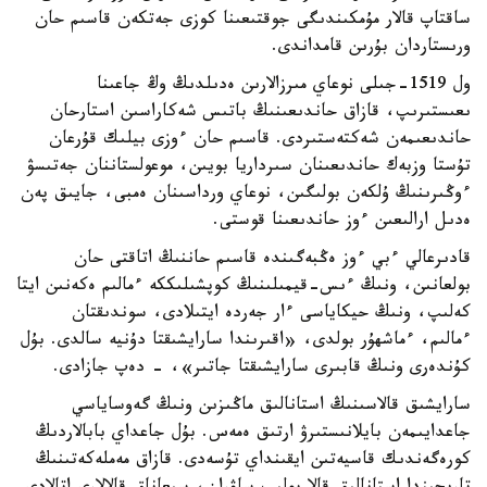
ساقتاپ قالار مۇمكىندىگى جوقتىعىنا كوزى جەتكەن قاسىم حان
ورىستاردان بۇرىن قامداندى.
ول 1519-جىلى نوعاي مىرزالارىن ەدىلدىڭ وڭ جاعىنا
ىعىستىرىپ، قازاق حاندىعىنىڭ باتىس شەكاراسىن استارحان
حاندىعىمەن شەكتەستىردى. قاسىم حان ءوزى بيلىك قۇرعان
تۇستا وزبەك حاندىعىنان سىرداريا بويىن، موعولستاننان جەتىسۋ
ءوڭىرىنىڭ ۇلكەن بولىگىن، نوعاي ورداسىنان ەمبى، جايىق پەن
ەدىل ارالىعىن ءوز حاندىعىنا قوستى.
قادىرعالي ءبي ءوز ەڭبەگىندە قاسىم حاننىڭ اتاقتى حان
بولعانىن، ونىڭ ءىس-قيمىلىنىڭ كوپشىلىككە ءمالىم ەكەنىن ايتا
كەلىپ، ونىڭ حيكاياسى ءار جەردە ايتىلادى، سوندىقتان
ءمالىم، ءماشھۇر بولدى، «اقىرىندا سارايشىقتا دۇنيە سالدى. بۇل
كۇندەرى ونىڭ قابىرى سارايشىقتا جاتىر»، - دەپ جازادى.
سارايشىق قالاسىنىڭ استانالىق ماڭىزىن ونىڭ گەوساياسي
جاعدايىمەن بايلانىستىرۋ ارتىق ەمەس. بۇل جاعداي بابالاردىڭ
كورەگەندىك قاسيەتىن ايقىنداي تۇسەدى. قازاق مەملەكەتىنىڭ