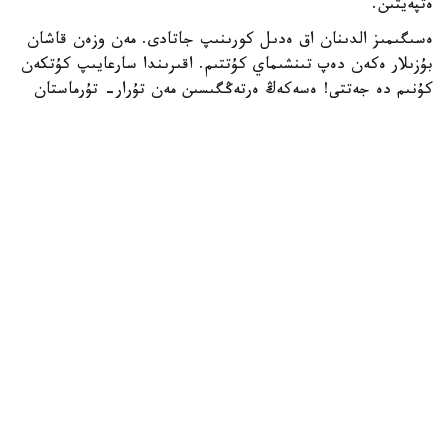
ەتپەيتىن.
ەسىگىمىز الدىنان اق ەدىل كورىنىپ جاتادى. مەن وزەن قاشان
بۇزىلار ەكەن دەپ تىنشىماي كۇتتىم. اقىرىندا سارعايىپ كۇتكەن
كۇنىم دە جەتتى! ەسەكەڭ ەرتەڭگىسىن مەن تۇرار- تۇرماستان
اسىعىپ كىرىپ كەلىپ، قۋانىپ: «اق ەدىل بۇزىلدى» - دەدى.
كوزدى اشىپ- جۇمعانشا كيىنىپ، ەسىك الدىنا ىرعىپ شىقتىم.
بىرەۋدى جەپ جىبەرگەندەي بولىپ قاراي باستادىم. ەكى
جيەكتىڭ اراسىمەن قاراۋىتقان جالپاق كوك مۇز جوسىپ بارا
جاتىر كەيدە سارى مۇز دا زىرعىپ وتە شىعادى.
وزەندى كەسە تۇسكەن قىسقى جول الدەقاشان جوڭكىپ اسىپ
بارادى، ونىڭ ۇستىندە ءبىر سورلى قارا سيىر ەسىنەن تانىپ، ول
شەتىمەن بۇل شەتىنە شاپقىلاپ ءجۇر. شابۋىلداپ جۇرگەن سيىر
تيتتەي جاڭىلىپ باسسا، قاسىمداعى قىز- قاتىندار اياپ شۋ ەتە
تۇسەدى. سيىردىڭ وكىرگەنى قۇلاققا ءتيىپ تۇر. سورلى مالدى
مەن اياي باستادىم. بيىك تىك جاردىڭ سىرتىنا بارا بەرگەندە،
وزەن جالتارىپ كەتەدى، جارتاس ارتىندا جول دا، ۇستىندە
وڭكىلدەپ جۇگىرگەن سيىر دا تاساعا ءتۇستى.