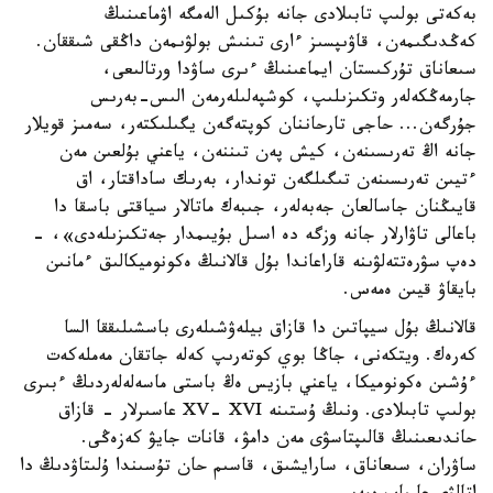
بەكەتى بولىپ تابىلادى جانە بۇكىل الەمگە اۋماعىنىڭ
كەڭدىگىمەن، قاۋىپسىز ءارى تىنىش بولۋىمەن داڭقى شىققان.
سىعاناق تۇركىستان ايماعىنىڭ ءىرى ساۋدا ورتالىعى،
جارمەڭكەلەر وتكىزىلىپ، كوشپەلىلەرمەن الىس-بەرىس
جۇرگەن... حاجى تارحاننان كوپتەگەن يگىلىكتەر، سەمىز قويلار
جانە اڭ تەرىسىنەن، كيش پەن تىننەن، ياعني بۇلعىن مەن
ءتيىن تەرىسىنەن تىگىلگەن توندار، بەرىك ساداقتار، اق
قايىڭنان جاسالعان جەبەلەر، جىبەك ماتالار سياقتى باسقا دا
باعالى تاۋارلار جانە وزگە دە اسىل بۇيىمدار جەتكىزىلەدى»، -
دەپ سۋرەتتەلۋىنە قاراعاندا بۇل قالانىڭ ەكونوميكالىق ءمانىن
بايقاۋ قيىن ەمەس.
قالانىڭ بۇل سيپاتىن دا قازاق بيلەۋشىلەرى باسشىلىققا السا
كەرەك. ويتكەنى، جاڭا بوي كوتەرىپ كەلە جاتقان مەملەكەت
ءۇشىن ەكونوميكا، ياعني بازيس ەڭ باستى ماسەلەلەردىڭ ءبىرى
بولىپ تابىلادى. ونىڭ ۇستىنە XV- XVI عاسىرلار - قازاق
حاندىعىنىڭ قالىپتاسۋى مەن دامۋ، قانات جايۋ كەزەڭى.
ساۋران، سىعاناق، سارايشىق، قاسىم حان تۇسىندا ۇلىتاۋدىڭ دا