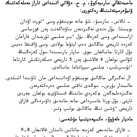
ماحمەتقالي سارىبەكوۆ، م. ح. دۋلاتي اتىنداعى تاراز مەملەكەتتىك
ۋنيۆەرسيتەتىنىڭ رەكتورى:
- تالاس، سارىسۋ، شۋ جانە مويىنقۇم وسى ءتورت اۋدان
بويىنشا. بۇل ەندى نەگىزىنەن ساۋداكەنت پەن قوزىباسى
اراسىنداعى وسى كەزەڭ. بۇل ءبىر عىلىمي تۇرعىدان قاراعان
كەزدە تاريحي جاڭالىق دەپ ايتۋعا بولادى. وسى ۋاقىتقا دەيىن
بۇل كارتا جاسالعان جوق. ساپار بارىسىندا سول كەزەڭنىڭ
كۋاسى بولعان 4 قالاشىق پەن 5 تاريحي ەسكەرتكىش كارتاعا
ءتۇسىرىلىپ، عىلىمي سيپاتتاما جاسالدى.
ال نەگىزگى جاڭالىق مويىنقۇم اۋدانىنداعى حان تاۋىندا اشىلدى.
عالىمدار بۇرىن- سوڭدى ناقتى عىلىمي دەرەكتەرمەن
نەگىزدەلمەگەن «كەرەي حاننىڭ قىستاۋى» بولعان جەردى
تاپتى. بۇل ورتا عاسىرداعى جانە حاندىق داۋىردەگى قازاق
تاريحى ءۇشىن تىڭ جاڭالىق بولىپ وتىر.
ماديار ەلەۋوۆ، ەكسپەديتسيا مۇشەسى:
- قازاق حاندىعى كەزىنە جاتاتىن تاستان قالانعان 8-9