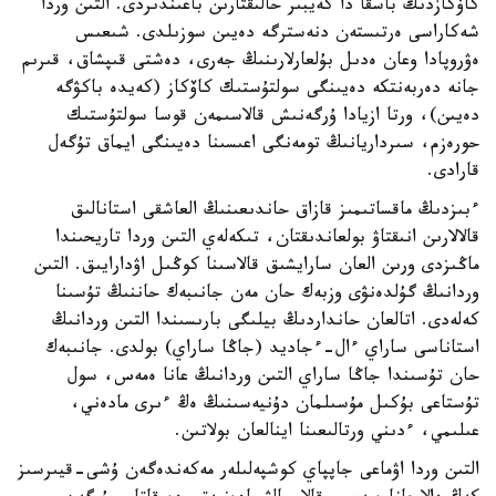
كاۆكازدىڭ باسقا دا كەيبىر حالىقتارىن باعىندىردى. التىن وردا
شەكاراسى ەرتىستەن دنەسترگە دەيىن سوزىلدى. شىعىس
ەۋروپادا وعان ەدىل بۇلعارلارىنىڭ جەرى، دەشتى قىپشاق، قىرىم
جانە دەربەنتكە دەيىنگى سولتۇستىك كاۆكاز (كەيدە باكۋگە
دەيىن)، ورتا ازيادا ۇرگەنىش قالاسىمەن قوسا سولتۇستىك
حورەزم، سىرداريانىڭ تومەنگى اعىسىنا دەيىنگى ايماق تۇگەل
قارادى.
ءبىزدىڭ ماقساتىمىز قازاق حاندىعىنىڭ العاشقى استانالىق
قالالارىن انىقتاۋ بولعاندىقتان، تىكەلەي التىن وردا تاريحىندا
ماڭىزدى ورىن العان سارايشىق قالاسىنا كوڭىل اۋدارايىق. التىن
وردانىڭ گۇلدەنۋى وزبەك حان مەن جانىبەك حاننىڭ تۇسىنا
كەلەدى. اتالعان حانداردىڭ بيلىگى بارىسىندا التىن وردانىڭ
استاناسى ساراي ءال-ءجاديد (جاڭا ساراي) بولدى. جانىبەك
حان تۇسىندا جاڭا ساراي التىن وردانىڭ عانا ەمەس، سول
تۇستاعى بۇكىل مۇسىلمان دۇنيەسىنىڭ ەڭ ءىرى مادەني،
عىلىمي، ءدىني ورتالىعىنا اينالعان بولاتىن.
التىن وردا اۋماعى جاپپاي كوشپەلىلەر مەكەندەگەن ۇشى-قيىرسىز