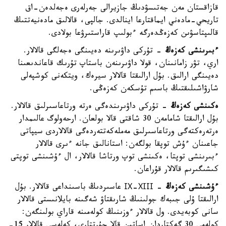
قازاقستان مەن جەتىسۋدىڭ جازيرالى جەرلەرى ەجەلدەن-اق
تاريحي-مادەني ايماقتارعا اينالدى. جالپى، قالالىق مادەنيەتتىڭ
قالىپتاسۋىن كەزەڭدەرگە ءبولىپ قاراستىرۋعا بولادى.
ءبىرىنشى كەزەڭ
- تۇركى داۋىرىنە دەيىنگى ەجەلگى قالالار.
اري، تۋر زامانىنان، قولا داۋىرىنەن باستاپ تۇرىك قاعاندىعىنا
دەيىنگى ارالىق. بۇل ارالىقتا قالالار سيرەك، ويتكەنى كوشپەلى
شارۋاشىلىقتىڭ باسىم تۇسكەن كەزەڭى.
ەكىنشى كەزەڭ
- تۇركى داۋىرىندەگى ەرتە ورتاعاسىرلىق قالالار.
بۇل ارالىقتا شامامەن 30 شاقتى قالا بولعان. ارحەولوگ عالىمدار
ەرتەرەكتەگى ورتاعاسىرلىق مەملەكەتتەردەگى قالالاردى سيپاتى
جاعىنان ءۇش توپقا بولگەن: استانالىق جانە ءىرى قالالار
ءبىرىنشى توپتا، ەكىنشى توپ ورتاشا قالالار، ال ءۇشىنشى توپتى
كىشىگىرىم قالالار قۇراعان.
ءۇشىنشى كەزەڭ
- ІХ-ХІІІ عاسىردىڭ باسىنداعى قالالار. بۇل
ارالىقتا ۇلى جىبەك جولىنىڭ شارىقتاۋ شەگىنە بايلانىستى قالالار
سانى كوبەيدى. ول قالالار ءوزىنىڭ كولەمىنە قاراي بولىنگەن:
كولەمى 30 گەكتاردان اساتىن قالا جۇرتتارى، كەلەسى قالالار 15-