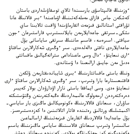
اتالۋى عاجاپ ەمەس.
ءوزىنىڭ قالىپتاسۋى بارىسىندا تالاي توسقاۋىلداردى باستان
كەشكەن جاس قازاق مەملەكەتىنىڭ اۋماعىندا ءبىر قالانىڭ عانا
تۇراقتى استانالىق قىزمەت اتقارماۋىندا ۋاقىت تالابىنا ساي
ىشكى-سىرتقى جاعدايلارمەن بايلانىستىرىپ قاراستىرعان ءجون
سياقتى. اسىرەسە، قاسىم حاننىڭ سىرتقى ساياساتى بۇل
جاعدايلاردى ناقتى دالەلدەدى. سىر ءوڭىرى شەكارالارىن ساقتاۋ
ءارى نىعايتۋ، ءدال وسى ماعىناداعى ستراتەگيالىق ماقساتتى
ەدىل مەن جايىق ارالىعىنا دا ۇستاندى.
ونىڭ باستى ماقساتتارىنىڭ ءبىرى شايباندىقتارمەن ۇلكەن
قاقتىعىستارعا بارا وتىرىپ، سىر ءوڭىرى شەكارالارىن ساقتاۋ ءارى
نىعايتۋ ەدى. وسى ايماققا باستى نازار اۋدارۋدان بولار كەيبىر
دەرەكتەردەن ارحەولوگ عالىمداردىڭ ەڭبەكتەرىنەن وڭتۇستىكتە
ساۋران، سىعاناق قالالارىنىڭ ەكونوميكالىق ماڭىزى بار ساياسي-
اكىمشىلىك ورتالىق رەتىندە قاتار اتالاتىنىن دا كەزدەستىرەمىز.
بۇل جاعدايدا قالالاردىڭ اتقارعان قىزمەتىنىڭ اراسالماعىن
سالىستىرا وتىرىپ سىعاناق قالاسىنىڭ ساياسي ماڭىزىنىڭ باسىم
ەكەندىگىنە كوز جەتكىزۋگە بولادى. كەزىندە سىعاناق دەشتى