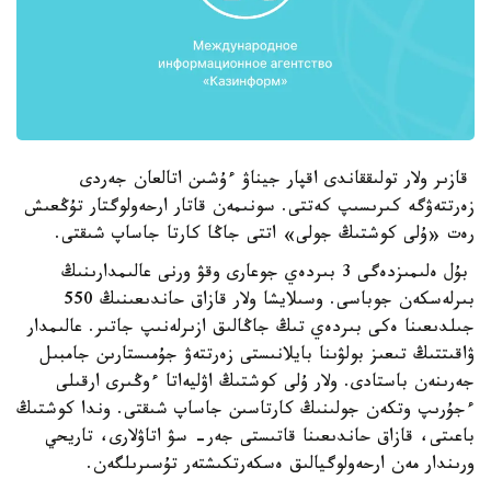
قازىر ولار تولىققاندى اقپار جيناۋ ءۇشىن اتالعان جەردى
زەرتتەۋگە كىرىسىپ كەتتى. سونىمەن قاتار ارحەولوگتار تۇڭعىش
رەت «ۇلى كوشتىڭ جولى» اتتى جاڭا كارتا جاساپ شىقتى.
بۇل ەلىمىزدەگى 3 بىردەي جوعارى وقۋ ورنى عالىمدارىنىڭ
بىرلەسكەن جوباسى. وسىلايشا ولار قازاق حاندىعىنىڭ 550
جىلدىعىنا ەكى بىردەي تىڭ جاڭالىق ازىرلەنىپ جاتىر. عالىمدار
ۋاقىتتىڭ تىعىز بولۋىنا بايلانىستى زەرتتەۋ جۇمىستارىن جامبىل
جەرىنەن باستادى. ولار ۇلى كوشتىڭ اۋليەاتا ءوڭىرى ارقىلى
ءجۇرىپ وتكەن جولىنىڭ كارتاسىن جاساپ شىقتى. وندا كوشتىڭ
باعىتى، قازاق حاندىعىنا قاتىستى جەر- سۋ اتاۋلارى، تاريحي
ورىندار مەن ارحەولوگيالىق ەسكەرتكىشتەر تۇسىرىلگەن.