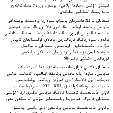
قىپشاق ءۇشىن «ساۋدا ايلاعى» بولدى، ول دالا مەملەكەتتەرى
حاندارىنىڭ استاناسى سانالدى.
سىعاناق - XI عاسىردان باستاپ سىرداريا وزەنىنىڭ بويىنداعى
ساياسي ورتالىققا اينالعان ەڭ ءىرى قالا. ول ەڭ العاش قىپشاق
حاندىعىنىڭ ودان اق وردانىڭ، ءابىلقايىر حاندىعىنىڭ استاناسى
بولدى. سىرداريانىڭ تارماقتارىن جاعالاي قونىستانعان تايپالار
سۋارمالى ەگىنشىلىكپەن اينالىستى. سىعاناق - موڭعول
شاپقىنشىلىعى تۇسىنداعى وتىراردان كەيىنگى ەرلىكپەن
قورعانعان ەكىنشى باتىر قالا.
سىعاناق قالاسى قازاق حاندىعىنىڭ تۇسىندا اكىمشىلىك،
ساياسي، ساۋدا جانە مادەني ورتالىققا اينالىپ، كەمەلىنە جەتتى.
دەرەكتەر بۇل قالانىڭ ءىرى كەرۋەن ورتالىعى بولعاندىعىن
مالىمدەيدى. ونىڭ گۇلدەنۋى XII- XIII عاسىرلارعا جاتادى.
قازاق حاندىعىنىڭ تۇسىندا قالانىڭ ساياسي ماڭىزى ارتا ءتۇستى.
سىعاناق قازىرگى قىزىلوردا وبلىسىنداعى سۇناق اتا دەگەن جەر.
«قازاق حاندىعىنىڭ ساياسي ورتالىعى اۋەلى باتىس جەتىسۋ،