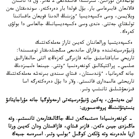
بولمەدەن تۇراتىن. سىرتىندا قالىڭدىعى 2 مەتر. ول دا تاستان
قالانعان قابىرعاسى بار. بۇل قولدا بار دەرەكتەر. سوندىقتان مەن
ويلايمىن، وسى ەكسپەديسيا ءوزىنىڭ الدىنا قويعان ماقساتىنا
تولىقتاي جەتتى. ەندى وسى ەكسپەديسيانىڭ جالعاسى دا بولۋى
كەرەك.
ەكسپەديتسيا ورالعاننان كەيىن تاراز مەملەكەتتىك
ۋنيۆەرسيتەتىندە «قازاق حاندىعى مىڭجىلدىقتار توعىسىندا:
تاريحي ساباقتاستىق جانە قازىرگى كەزەڭ» اتتى حالىقارالىق
عىلىمي- پراكتيكالىق كونفەرەنسيا ءوتتى. جيىنعا ەلىمىزدىڭ
جانە گەرمانيا، ءۇندىستان، قىتاي سىندى بىرنەشە مەملەكەتتىڭ
تاريحشى عالىمدارى قاتىستى. ولار دا بۇل دەرەكتەرگە اسا
قىزىعۋشىلىق تانىتىپ وتىر.
لين مەيتسۋن، پەكين ۋنيۆەرسيتەتى ارحەولوگيا جانە مۇراجايتانۋ
ينستيتۋتىنىڭ پروفەسسورى:
- كونفەرەنسيادا ەستىمەگەن تىڭ جاڭالىقتارمەن تانىستىم. وتە
ماڭىزدى جيىن ەكەن. قازىر قىتاي، قازاقستان ودان كەيىن ورتا
ازيا ەلدەرىنە وتە ۇلكەن كوڭىل ءبولىپ وتىر. اسىرەسە جىبەك