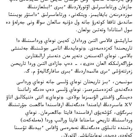
ۇلى بەردىبەك كەلىپ ءۇش كۇننەن كەيىن حان سايلانادى دەپ
جازعان ورتاعاسىرلىق اۆتورلاردىڭ ءبىرى ءابىلعازىنىڭ
سوزدەرىنەن بايقايمىز. ويتكەنى، ورتاعاسىرلىق ءداستۇر بويىنشا
حاندىق تاققا كوتەرۋ جانە ول دۇنيە سالعان سوڭ ونى جەرلەۋ دە
سول استانادا وتەتىن بولعان.
سارايشىق قالاسى التىن وردادان كەيىن نوعاي ورداسىنىڭ دا
تاريحىندا كەزدەسەدى. «نوعايدىڭ اتاسى جوشىنىڭ جەتىنشى
بالاسى. نوعاي اكەسىنەن دنەپر مەن دنەستر ارالىقتارىن
مۇراگەرلىككە العان ەدى»، - دەپ جازادى التىن وردا تاريحىن
زەرتتەۋشى ءىرى عالىمداردىڭ ءبىرى سافارگاليەۆ م. گ.
سونىمەن، ءبىز تاريحتان نوعاي ۇلىسى جانە نوعاي ورداسى
دەگەندى كەزدەستىرەمىز. نوعاي ۇلىسى دەپ ەدىگە زامانىنا
دەيىنگى ۋاقىتتى الۋىمىزعا بولادى. «نوعاي» اتتى ەتنيكالىق اتاۋ
ⅩⅤ عاسىردىڭ اياعىندا ەدىگەنىڭ ارقاسىندا ماڭعىت جۇرتىنىڭ
بىرىگۋى، كۇشەيۋى ارقاسىندا قايتا جاڭعىرعان. نوعاي
ورداسىنىڭ تاريحي ساحناعا قايتا ورالىپ وردا (مەملەكەت)
رەتىندە تانىلۋى ەدىگەنىڭ نەمەرەسى ۋاقاس ءبيدىڭ تۇسىنا
كەلەدى دەيدى نوعايتانۋشى اۆتورلار.