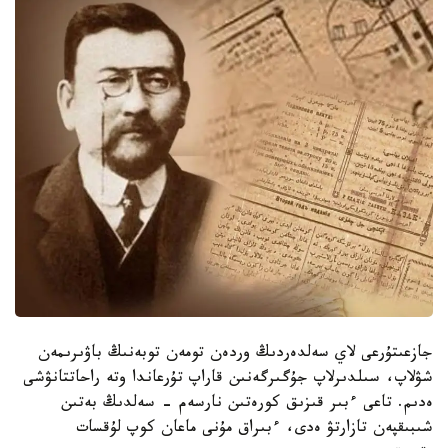
جازعىتۇرعى لاي سەلدەردىڭ وردەن تومەن توبەنىڭ باۋىرىمەن
شۋلاپ، سىلدىرلاپ جۇگىرگەنىن قاراپ تۇرعاندا وتە راحاتتانۋشى
ەدىم. تاعى ءبىر قىزىق كورەتىن نارسەم - سەلدىڭ بەتىن
شىبىقپەن تازارتۋ ەدى، ءبىراق مۇنى ماعان كوپ لۇقسات