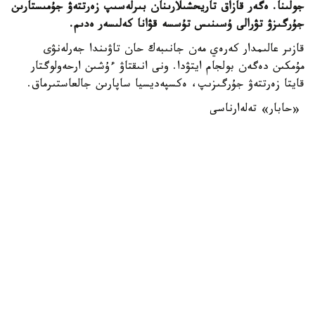
جولىنا. ەگەر قازاق تاريحشىلارىنان بىرلەسىپ زەرتتەۋ جۇمىستارىن
جۇرگىزۋ تۋرالى ۇسىنىس تۇسسە قۋانا كەلىسەر ەدىم.
قازىر عالىمدار كەرەي مەن جانىبەك حان تاۋىندا جەرلەنۋى
مۇمكىن دەگەن بولجام ايتۋدا. ونى انىقتاۋ ءۇشىن ارحەولوگتار
قايتا زەرتتەۋ جۇرگىزىپ، ەكسپەديسيا ساپارىن جالعاستىرماق.
«حابار» تەلەارناسى