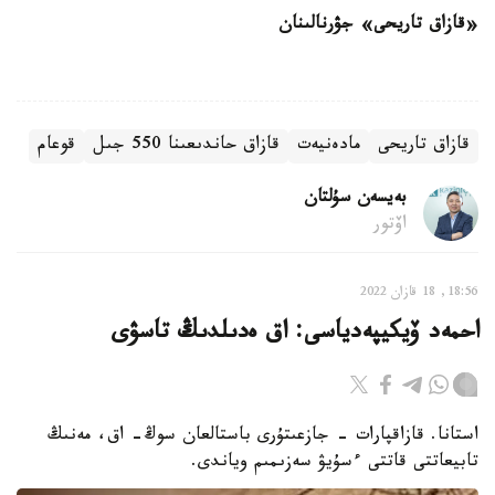
«قازاق تاريحى» جۋرنالىنان
قازاق تاريحى
مادەنيەت
قازاق حاندىعىنا 550 جىل
قوعام
بەيسەن سۇلتان
اۆتور
18:56, 18 قازان 2022
احمەد ۆيكيپەدياسى: اق ەدىلدىڭ تاسۋى
استانا. قازاقپارات - جازعىتۇرى باستالعان سوڭ- اق، مەنىڭ
تابيعاتتى قاتتى ءسۇيۋ سەزىمىم وياندى.