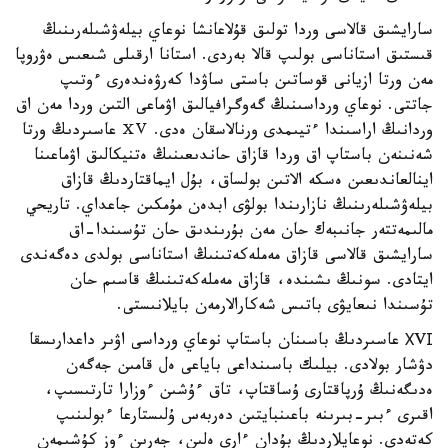
سارايشىق قالاسى وردا تولىق قۇلاعانشا نوعاي بيلەۋشىلەرىنىڭ
قىستىق استاناسى بولىپ قالا بەردى. استانا ارقىلى شىعىس ەۋروپا
مەن ورتا ازيانى قوساتىن باستى ساۋدا كەرۋەندەرى ءوتىپ
جاتتى. نوعاي ورداسىنىڭ گەوگرافيالىق اۋماعى التىن وردا مەن اق
وردانىڭ اراسىندا ءتيىمدى ورنالاسقان ەدى. ⅩⅤ عاسىردىڭ ورتا
شەنىنەن باستاپ اق وردا قازاق حاندىعىنىڭ ەتنيكالىق اۋماعىنا
اينالعاندىعىن ەسكە الاتىن بولساق، بۇل ايماقتاردىڭ قازاق
بيلەۋشىلەرىنىڭ نازارىندا بولۋى ابدەن مۇمكىن جاعداي. تاريحي
مالىمەتتەر جانىبەك حان مەن بۇرىندىق حان تۇسىندا-اق
سارايشىق قالاسى قازاق مەملەكەتىنىڭ استاناسى بولدى دەگەندى
ايتادى. سونىڭ ىشىندە، قازاق مەملەكەتىنىڭ قاسىم حان
تۇسىندا نىعايۋى باتىس شەكارالارمەن بايلانىستى.
ХVІ عاسىردىڭ باسىنان باستاپ نوعاي ورداسى اۋىر داعدارىسقا
دۋشار بولادى. بيلىك باسىنداعى باياعى ەل قامىن جەگەن
ەدىگەنىڭ ۇرپاقتارى ۇساقتاپ، تاق ءۇشىن ءوزارا تارتىسىپ،
اقىرى ءبىر-بىرىنە باعىنبايتىن دەربەس ۇلىستارعا ءبولىنىپ
كەتەدى. نوعايلاردىڭ بۇدان ءارى ەلىن، جەرىن ءوز كۇشىمەن