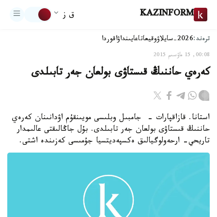
KAZINFORM
ق ز
ترەند:
2026-سايلاۋ
وقيعا
تاعايىنداۋ
اقوردا
00:08, 15 ماۋسىم 2015
كەرەي حاننىڭ قىستاۋى بولعان جەر تابىلدى
استانا. قازاقپارات - جامبىل وبلىسى مويىنقۇم اۋدانىنان كەرەي
حاننىڭ قىستاۋى بولعان جەر تابىلدى. بۇل جاڭالىقتى عالىمدار
تاريحي- ارحەولوگيالىق ەكسپەديتسيا جۇمىسى كەزىندە اشتى.