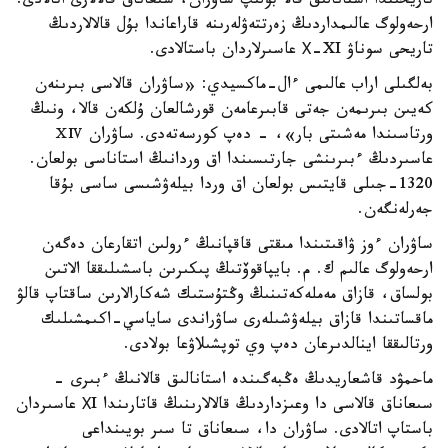
تاريحىندا استانالىق قالا بولىپ ساۋران، سىعاناق قالالارى اتالادى.
ارحەولوگ عالىمداردىڭ زەرتتەۋلەرىنە قاراعاندا بۇل قالالاردىڭ
تاريحى سوناۋ Х-XI عاسىرلاردان باستالادى.
بەلگىلى اراب عالىمى ءال-ماكسيدي: «ساۋران قالاسى بىرىنەن
كەيىن بىرىمەن جەتى قابىرعامەن قورشالعان ۇلكەن قالا، ونىڭ
ورتاسىندا مەشىتى بار»، - دەپ كورسەتەدى. ساۋران ⅩⅣ
عاسىردىڭ ءبىرىنشى جارتىسىندا اق وردانىڭ استاناسى بولعان.
1320-جىلى قايتىس بولعان اق وردا بيلەۋشىسى ساسى بۇقا
جەرلەنگەن.
ساۋران ءوز ۋاقىتىندا مىقتى قاقپانىڭ ءرولىن اتقارعان دەگەن
ارحەولوگ عالىم ك. م. بايپاقوۆتىڭ پىكىرىن باسشىلىققا الاتىن
بولساق، قازاق مەملەكەتىنىڭ وڭتۇستىك شەكارالارىن ساقتاپ قالۋ
ماقساتىندا قازاق بيلەۋشىلەرى ساۋراندى ساياسي-اكىمشىلىك
ورتالىققا اينالدىرعان دەپ وي توپشىلاۋعا بولادى.
ماحمۋد قاشعاريدىڭ ەڭبەگىندە استانالىق قالانىڭ ءبىرى -
سىعاناق قالاسى دا وعىزداردىڭ قالالارىنىڭ قاتارىندا ХI عاسىردان
باستاپ اتالادى. ساۋران دا، سىعاناق تا سىر بويىنداعى