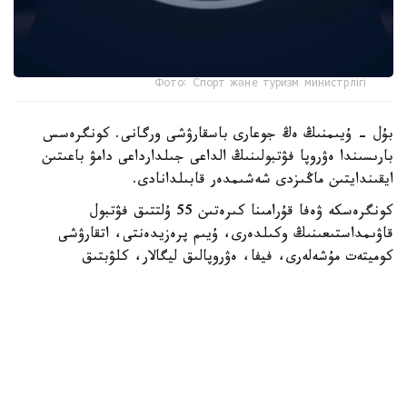
Фото: Спорт және туризм министрлігі
بۇل - ۇيىمنىڭ ەڭ جوعارى باسقارۋشى ورگانى. كونگرەسس
بارىسىندا ەۋروپا فۋتبولىنىڭ الداعى جىلدارداعى دامۋ باعىتىن
ايقىندايتىن ماڭىزدى شەشىمدەر قابىلدانادى.
كونگرەسكە ۋەفا قۇرامىنا كىرەتىن 55 ۇلتتىق فۋتبول
قاۋىمداستىعىنىڭ وكىلدەرى، ۇيىم پرەزيدەنتى، اتقارۋشى
كوميتەت مۇشەلەرى، فيفا، ەۋروپالىق ليگالار، كلۋبتىق
بىرلەستىكتەر جانە حالىقارالىق سپورت ۇيىمدارىنىڭ وكىلدەرى
قاتىسادى.
الداعى كونگرەستىڭ باستى ەرەكشەلىكتەرىنىڭ ءبىرى - سايلاۋ
ءراسىمىنىڭ ءوتۋى. ءدال وسى استانادا ۋەفا پرەزيدەنتى مەن
اتقارۋشى كوميتەت مۇشەلەرى سايلانادى.