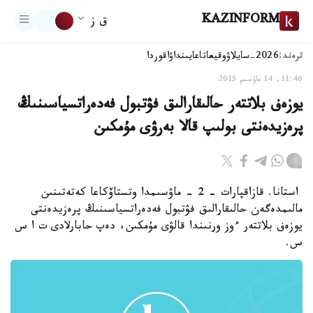
KAZINFORM
ق ز
ترەند:
2026-سايلاۋ
وقيعا
تاعايىنداۋ
اقوردا
11:46, 14 ماۋسىم 2015
يوزەف بلاتتەر حالىقارالىق فۋتبول فەدەراتسياسىنىڭ
پرەزيدەنتى بولىپ قالا بەرۋى مۇمكىن
استانا. قازاقپارات - 2 - ماۋسىمدا وتستاۆكاعا كەتەتىنىن
مالىمدەگەن حالىقارالىق فۋتبول فەدەراتسياسىنىڭ پرەزيدەنتى
يوزەف بلاتتەر ءوز ورنىندا قالۋى مۇمكىن، دەپ حابارلادى ت ا س
س.