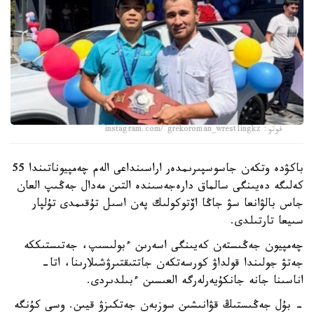
فوتو: instagram.com/ grekoroman_wrestlingkz
باكۋدە وتكەن جاسوسپىرىمدەر اراسىنداعى الەم چەمپيوناتىندا 55
كەلىگە دەيىنگى سالماق دارەجەسىندە التىن مەدال جەڭىپ العان
جاس بالۋانعا سۋ جاڭا اۆتوكولىك پەن اسىل تۇقىمدى تۇلپار
سىيعا تارتىلدى.
چەمپيون جەڭىستەن كەيىنگى اسەرىن ءبولىسىپ، جەتىستىككە
جەتۋ جولىندا قولداۋ كورسەتكەن جاتتىقتىرۋشىلارىنا، اتا-
اناسىنا جانە جانكۇيەرلەرگە العىسىن ءبىلدىردى.
- بۇل جەڭىستىڭ قۋانىشىن سوزبەن جەتكىزۋ قيىن. وسى كۇنگە