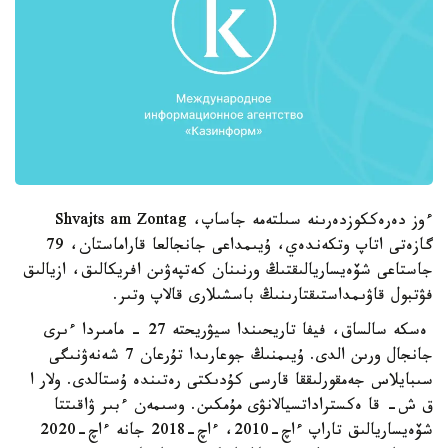
ءوز دەرەككوزدەرىنە سىلتەمە جاساپ، Shvajts am Zontag
گازەتى اتاپ وتكەندەي، ۇيىمداعى جانجالعا قاراماستان، 79
جاستاعى شۆەيساريالىقتىڭ ورنىنان كەتپەۋىن افريكالىق، ازيالىق
فۋتبول قاۋىمداستىقتارىنىڭ باسشىلارى قالاپ وتىر.
ەسكە سالساق، فيفا تاريحىندا سيۋريحتە 27 - مامىردا ءىرى
جانجال ورىن الدى. ۇيىمنىڭ جوعارىدا تۇرعان 7 شەنەۋنىگى
سىبايلاس جەمقورلىققا قارسى كۇدىكتى رەتىندە ۇستالدى. ولار ا
ق ش- قا ەكستراداتسيالانۋى مۇمكىن. وسىمەن ءبىر ۋاقىتتا
شۆەيساريالىق تاراپ ءاچ-2010، ءاچ-2018 جانە ءاچ-2020