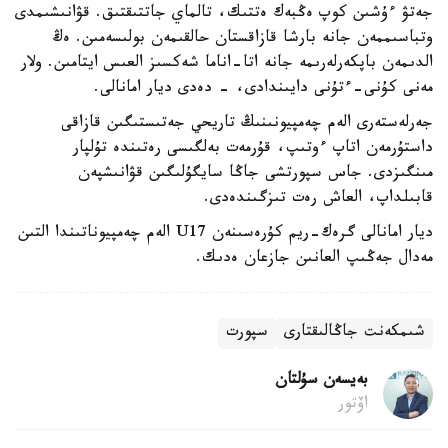
جەتۋ ءۇشىن كوپ ەڭبەك ەتتىك، تالماي جاتتىقتىق. قۋانىشىمدى
وتباسىممەن جانە بارشا قازاقستان حالقىمەن بولىسەمىن. ەڭ
الدىمەن باپكەرلەرىمە جانە اتا-اناما شەكسىز العىس ايتامىن. ولار
مەنى كۇنى-ءتۇنى دايىندادى، - دەدى ديار امانالى.
جەرلەستەرى الەم چەمپيونىنىڭ تاريحي جەتىستىگىن قازاقى
داستۇرمەن اتاپ ءوتىپ، قۇرمەت بەلگىسى رەتىندە تۇلپار
مىنگىزدى. جاس سپورتشى جاڭا سايگۇلىگىن قۋانىشپەن
قابىلداپ، العاش رەت تىزگىندەدى.
ديار امانالى گرەك-ريم كۇرەسىنەن U17 الەم چەمپيوناتىندا التىن
مەدال جەڭىپ العانىن جازعان ەدىك.
شىمكەنت جاڭالىقتارى
سپورت
بەيسەن سۇلتان
اۆتور