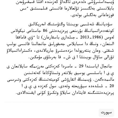
ۇيىمداستىرۋشى ەلدەردى تاڭداۋ كەزىندە اقشا قىمقىرۋمەن
بايلانىستى بەلگىسىز تۇلعالارعا قاتىستى قىلمىستىق ءىس
قوزعاعانى بەلگىلى بولدى.
سۋديانىڭ شەشىمى بويىنشا وڭتۇستىك امەريكالىق
كونفەدەراتسيانىڭ بۇرىنعى پرەزيدەنتى 86 جاستاعى نيكولاس
لەوس (1986-2013 -جىلدارى باسقارعان) تا ءۇي قاماققا
الىنعان، ونىڭ دا سىبايلاس جەمقورلىق جانجالىنا قاتىسى بولىپ
شىقتى. وعان ينتەرپولدا ىزدەستىرۋ جاريالاندى، ەكستراداتسيالاۋ
تۋرالى ساۋال بويىنشا ا ق ش- قا بەرىلۋى مۇمكىن.
جانجال اياسىندا 29 - مامىردا كەزەكتى مەرزىمگە سايلانعان ف
ي ف ا باسشىسى يوسيف بلاتتەر وتستاۆكاعا كەتەتىنىن
مالىمدەگەن. ۇيىمنىڭ اتقارۋشى كوميتەتىنىڭ كەزەكتى وتىرىسى
20 - شىلدەدە سيۋريحتە وتەدى. سول كەزدە ف ي ف ا
پرەزيدەنتتىگىنە قايتادان سايلاۋ وتكىزۋ كۇنى ايقىندالادى.
سپورت