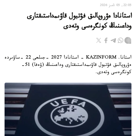
22:05, 05 تامىز 2026
استانادا ەۋروپالىق فۋتبول قاۋىمداستىقتارى
وداعىنىڭ كونگرەسى وتەدى
استانا. KAZINFORM - استانادا 2027 -جىلعى 22 -ساۋىردە
ەۋروپالىق فۋتبول قاۋىمداستىقتارى وداعىنىڭ (ۋەفا) 51-
كونگرەسى وتەدى.