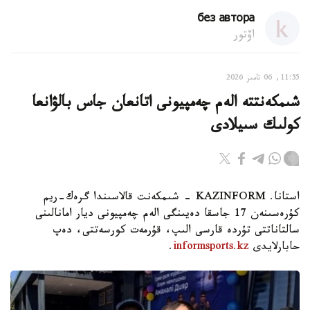
без автора
اۆتور
11:55, 06 تامىز 2026
شىمكەنتتە الەم چەمپيونى اتانعان جاس بالۋانعا
كولىك سىيلادى
استانا. KAZINFORM - شىمكەنت قالاسىندا گرەك-ريم
كۇرەسىنەن 17 جاسقا دەيىنگى الەم چەمپيونى ديار امانالىنى
سالتاناتتى تۇردە قارسى الىپ، قۇرمەت كورسەتتى، دەپ
حابارلايدى
informsports.kz
.