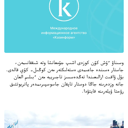
وسىناۋ ءۇش كۇن كوزدى اشىپ جۇمعانشا وتە شىققانىمەن،
جاستار ەسىندە جاعىمدى ەستەلىكتەر مەن كوڭىل- كۇي قالدى.
بۇل ۋاقىت ارالىعىندا تەڭدەسسىز تاجىريبە مەن ءبىلىم العان
جانە وزدەرىنە جاڭا دوستار تاپقان جاسوسپىرىمدەر پاتريوتتىق
رۋحتا ۇيلەرىنە قايتۋدا.