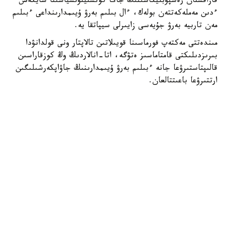
قازاقستان رەسپۋبليكاسىنىڭ جاڭا كونستيتۋتسياسىنا سايكەس
ءدىن مەملەكەتتەن بولەك، ءال بىلىم بەرۋ ۇيىمدارىنداعى ءبىلىم
مەن تاربيە بەرۋ جۇيەسى زايىرلى سيپاتقا يە.
مىندەتتى مەكتەپ فورماسىنا قويىلاتىن تالاپتار ونى قولدانۋدا
بىرىزدىلىكتى قامتاماسىز ەتۋگە، اتا-انالاردىڭ وڭ كوزقاراسىن
قالىپتاستىرۋعا جانە ءبىلىم بەرۋ ۇيىمدارىنىڭ جاۋاپكەرشىلىگىن
ارتتىرۋعا باعىتتالعان.
- ۇلدار مەن قىزدارعا ارنالعان مەكتەپ فورماسى كۇندەلىكتى،
مەرەكەلىك جانە سپورتتىق بولىپ بولىنەدى. ونى تاڭداۋدا ءبىلىم
الۋشىلاردىڭ جاس ەرەكشەلىكتەرى، كليماتتىق جاعدايلار، ساباق
وتەتىن ورىن، وقۋ عيماراتىنداعى تەمپەراتۋرالىق رەجيم جانە
قاۋىپسىزدىك تالاپتارى ەسكەرىلەدى.
مەكتەپ فورماسىنىڭ ءپىشىمىن ءبىلىم بەرۋ ۇيىمى قامقورشىلىق
كەڭەستىڭ، اتا-انالار كوميتەتىنىڭ جانە مەكتەپتەگى ءوزىن-
ءوزى باسقارۋ ورگاندارىنىڭ قاتىسۋىمەن ايقىندايدى. ول جالپى
مەكتەپتىك اتا-انالار جينالىسىنىڭ حاتتاماسىمەن بەكىتىلەدى.
مەكتەپ فورماسىنا ەنگىزىلەتىن وزگەرىستەر دە اتالعان