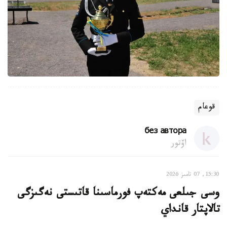
قوعام
без автора
اۆتور
15:30, 07 تامىز 2026
وسى جىلعى مەكتەپ فورماسىنا قاتىستى نەگىزگى
تالاپتار قانداي