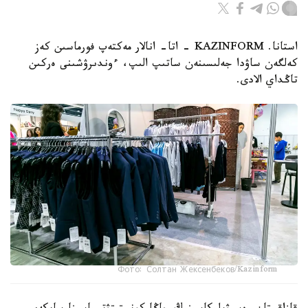
استانا. KAZINFORM - اتا- انالار مەكتەپ فورماسىن كەز
كەلگەن ساۋدا جەلىسىنەن ساتىپ الىپ، ءوندىرۋشىنى ەركىن
تاڭداي الادى.
Фото: Солтан Жексенбеков/Kazinform