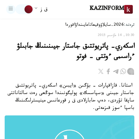
KAZINFORM
ق ز
ترەند:
2026-سايلاۋ
وقيعا
تاعايىنداۋ
اقوردا
10:30, 14 ماۋسىم 2015
اسكەري- پاتريوتتىق جاستار جيىنىنىڭ جابىلۋ
ءراسىمى ءوتتى - فوتو
استانا. قازاقپارات - بۇگىن «ايبىن» اسكەري- پاتريوتتىق
جاستار جيىنى «سپاسسك» پوليگونىندا سوڭعى رەت سالتاناتتى
ساپقا تۇردى، دەپ حابارلادى ق ر قورعانىس مينيسترلىگىنىڭ
باسپا ءسوز قىزمەتى.