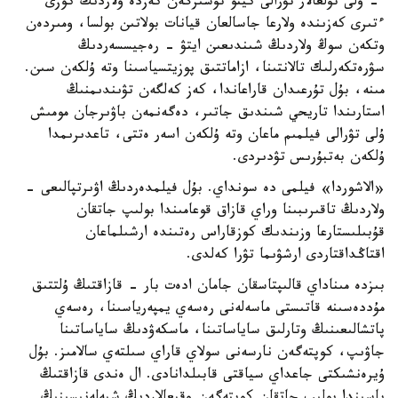
- ۇلى تۇلعالار تۋرالى كينو تۇسىرگەن كەزدە ولاردىڭ كوزى
ءتىرى كەزىندە ولارعا جاسالعان قيانات بولاتىن بولسا، ومىردەن
وتكەن سوڭ ولاردىڭ شىندىعىن ايتۋ - رەجيسسەردىڭ
سۋرەتكەرلىك تالانتىنا، ازاماتتىق پوزيتسياسىنا وتە ۇلكەن سىن.
مىنە، بۇل تۇرعىدان قاراعاندا، كەز كەلگەن تۋىندىمنىڭ
استارىندا تاريحي شىندىق جاتىر، دەگەنمەن باۋىرجان مومىش
ۇلى تۋرالى فيلمىم ماعان وتە ۇلكەن اسەر ەتتى، تاعدىرىمدا
ۇلكەن بەتبۇرىس تۋدىردى.
«الاشوردا» فيلمى دە سونداي. بۇل فيلمدەردىڭ اۋىرتپالىعى -
ولاردىڭ تاقىرىبىنا وراي قازاق قوعامىندا بولىپ جاتقان
قۇبىلىستارعا وزىندىك كوزقاراس رەتىندە ارشىلماعان
اقتاڭداقتاردى ارشۋىما تۋرا كەلدى.
بىزدە مىناداي قالىپتاسقان جامان ادەت بار - قازاقتىڭ ۇلتتىق
مۇددەسىنە قاتىستى ماسەلەنى رەسەي يمپەرياسىنا، رەسەي
پاتشالىعىنىڭ وتارلىق ساياساتىنا، ماسكەۋدىڭ ساياساتىنا
جاۋىپ، كوپتەگەن نارسەنى سولاي قاراي سىلتەي سالامىز. بۇل
ۇيرەنشىكتى جاعداي سياقتى قابىلدانادى. ال ەندى قازاقتىڭ