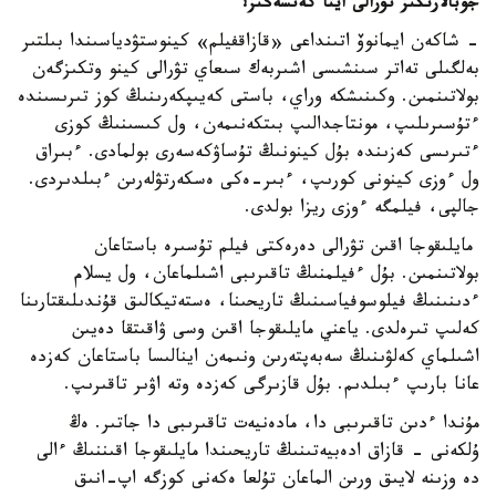
جوبالارىڭىز تۋرالى ايتا كەتسەڭىز؟
- شاكەن ايمانوۆ اتىنداعى «قازاقفيلم» كينوستۋدياسىندا بىلتىر
بەلگىلى تەاتر سىنشىسى اشىربەك سىعاي تۋرالى كينو وتكىزگەن
بولاتىنمىن. وكىنىشكە وراي، باستى كەيىپكەرىنىڭ كوز تىرىسىندە
ءتۇسىرىلىپ، مونتاجدالىپ بىتكەنىمەن، ول كىسىنىڭ كوزى
ءتىرىسى كەزىندە بۇل كينونىڭ تۇساۋكەسەرى بولمادى. ءبىراق
ول ءوزى كينونى كورىپ، ءبىر-ەكى ەسكەرتۋلەرىن ءبىلدىردى.
جالپى، فيلمگە ءوزى ريزا بولدى.
مايلىقوجا اقىن تۋرالى دەرەكتى فيلم تۇسىرە باستاعان
بولاتىنمىن. بۇل ءفيلمنىڭ تاقىرىبى اشىلماعان، ول يسلام
ءدىنىنىڭ فيلوسوفياسىنىڭ تاريحىنا، ەستەتيكالىق قۇندىلىقتارىنا
كەلىپ تىرەلدى. ياعني مايلىقوجا اقىن وسى ۋاقىتقا دەيىن
اشىلماي كەلۋىنىڭ سەبەپتەرىن ونىمەن اينالىسا باستاعان كەزدە
عانا بارىپ ءبىلدىم. بۇل قازىرگى كەزدە وتە اۋىر تاقىرىپ.
مۇندا ءدىن تاقىرىبى دا، مادەنيەت تاقىرىبى دا جاتىر. ەڭ
ۇلكەنى - قازاق ادەبيەتىنىڭ تاريحىندا مايلىقوجا اقىننىڭ ءالى
دە وزىنە لايىق ورىن الماعان تۇلعا ەكەنى كوزگە اپ-انىق