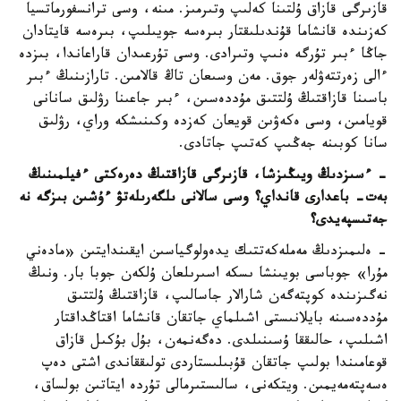
قازىرگى قازاق ۇلتىنا كەلىپ وتىرمىز. مىنە، وسى ترانسفورماتسيا
كەزىندە قانشاما قۇندىلىقتار بىرەسە جويىلىپ، بىرەسە قايتادان
جاڭا ءبىر تۇرگە ەنىپ وتىرادى. وسى تۇرعىدان قاراعاندا، بىزدە
ءالى زەرتتەۋلەر جوق. مەن وسىعان تاڭ قالامىن. تارازىنىڭ ءبىر
باسىنا قازاقتىڭ ۇلتتىق مۇددەسىن، ءبىر جاعىنا رۋلىق سانانى
قويامىن، وسى ەكەۋىن قويعان كەزدە وكىنىشكە وراي، رۋلىق
سانا كوبىنە جەڭىپ كەتىپ جاتادى.
- ءسىزدىڭ ويىڭىزشا، قازىرگى قازاقتىڭ دەرەكتى ءفيلمىنىڭ
بەت- باعدارى قانداي؟ وسى سالانى ىلگەرىلەتۋ ءۇشىن بىزگە نە
جەتىسپەيدى؟
- ەلىمىزدىڭ مەملەكەتتىك يدەولوگياسىن ايقىندايتىن «مادەني
مۇرا» جوباسى بويىنشا ىسكە اسىرىلعان ۇلكەن جوبا بار. ونىڭ
نەگىزىندە كوپتەگەن شارالار جاسالىپ، قازاقتىڭ ۇلتتىق
مۇددەسىنە بايلانىستى اشىلماي جاتقان قانشاما اقتاڭداقتار
اشىلىپ، حالىققا ۇسىنىلدى. دەگەنمەن، بۇل بۇكىل قازاق
قوعامىندا بولىپ جاتقان قۇبىلىستاردى تولىققاندى اشتى دەپ
ەسەپتەمەيمىن. ويتكەنى، سالىستىرمالى تۇردە ايتاتىن بولساق،