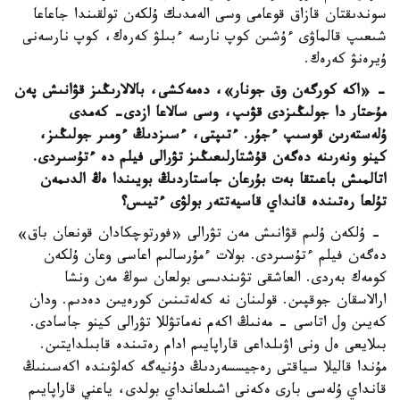
سوندىقتان قازاق قوعامى وسى الەمدىك ۇلكەن تولقىندا جاعاعا
شىعىپ قالماۋى ءۇشىن كوپ نارسە ءبىلۋ كەرەك، كوپ نارسەنى
ۇيرەنۋ كەرەك.
- «اكە كورگەن وق جونار»، دەمەكشى، بالالارىڭىز قۋانىش پەن
مۇحتار دا جولىڭىزدى قۋىپ، وسى سالاعا ازدى- كەمدى
ۇلەستەرىن قوسىپ ءجۇر. ءتىپتى، ءسىزدىڭ ءومىر جولىڭىز،
كينو ونەرىنە دەگەن قۇشتارلىعىڭىز تۋرالى فيلم دە ءتۇسىردى.
اتالمىش باعىتقا بەت بۇرعان جاستاردىڭ بويىندا ەڭ الدىمەن
تۇلعا رەتىندە قانداي قاسيەتتەر بولۋى ءتيىس؟
- ۇلكەن ۇلىم قۋانىش مەن تۋرالى «فورتوچكادان قونعان باق»
دەگەن فيلم ءتۇسىردى. بولات ءمۇرسالىم اعاسى وعان ۇلكەن
كومەك بەردى. العاشقى تۋىندىسى بولعان سوڭ مەن ونشا
ارالاسقان جوقپىن. قولىنان نە كەلەتىنىن كورەيىن دەدىم. ودان
كەيىن ول اتاسى - مەنىڭ اكەم نەماتۋللا تۋرالى كينو جاسادى.
بىلايعى ەل ونى اۋىلداعى قاراپايىم ادام رەتىندە قابىلدايتىن.
مۇندا قاليلا سياقتى رەجيسسەردىڭ دۇنيەگە كەلۋىندە اكەسىنىڭ
قانداي ۇلەسى بارى ەكەنى اشىلعانداي بولدى، ياعني قاراپايىم