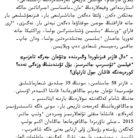
بىلاي قاراسام، قۋانىش تاريحي كەزەڭدەردىڭ اراسىنداعى،
استارىنداعى وقيعالاردىڭ ءمان-ماعىناسىن اجىراتاتىن حالگە
جەتكەن ەكەن. ۇلتقا دەگەن جاناشىرلىعى بار، قىزىعۋشىلىعى بار
جانە قازاقتىڭ جوعىن جوقتاۋعا دەگەن نيەتى بار. نەگىزى، ءارى
قاراي ءوزىنىڭ ءبىلىمىن ۇشتاستىراتىن بولسا، پراكتيكا جانە
تەوريا جاعىنان ءبىلىمىن جەتىلدىرەتىن بولسا، ودان جاپ-
جاقسى رەجيسسەر شىعادى دەپ ويلايمىن.
- ءدال قازىر قىزىلوردا وڭىرىندە «تۋعان جەرگە تاعزىم»
ءفيلمىن ءتۇسىرىپ جاتىرسىز. بۇل تۋىندىنىڭ وزەگى نەدە؟
كورەرمەنگە قاشان جول تارتپاق؟
- قازىر 58 جاستامىن، سونىڭ 35 جىلدىق شىعارماشىلىق
عۇمىرىمدا تۋعان جەرىم جاڭاقورعاندا قانشا اكىمدەر اۋىستى.
مەنىڭ شامام كەلگەنشە سولاردىڭ بارىنە ايتاتىنىم -
«جاڭاقورعاننىڭ كەرەمەت تاريحى بار، سونى ەلگە تانىستىرۋىمىز
كەرەك». قانشاما مىقتى تۇلعالارىمىز ومىردەن ءوتىپ جاتىر.
2015 -جىلى ناۋرىزدا جاڭاقورعانعا جاڭادان اكىم بولىپ
كەلگەن رۇستەم رۋسلان ۇلى ارنايى مەنى ەلگە شاقىرىپ،
تانىستى، سويتسەم، ول مەن تۋرالى كەڭىنەن ماعلۇمات العان