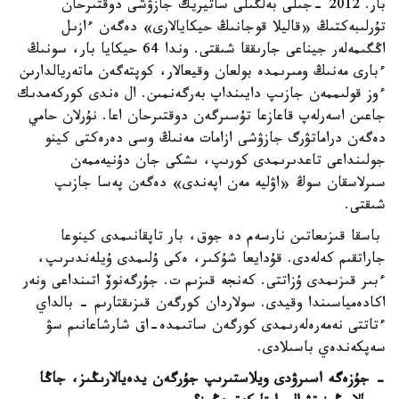
بار. 2012 -جىلى بەلگىلى ساتيريك جازۋشى دوقتىرحان
تۇرلىبەكتىڭ «قاليلا قوجانىڭ حيكايالارى» دەگەن ءازىل
اڭگىمەلەر جيناعى جارىققا شىقتى. وندا 64 حيكايا بار، سونىڭ
ءبارى مەنىڭ ومىرىمدە بولعان وقيعالار، كوپتەگەن ماتەريالدارىن
ءوز قولىممەن جازىپ دايىنداپ بەرگەنمىن. ال ەندى كوركەمدىك
جاعىن اسەرلەپ قاعازعا تۇسىرگەن دوقتىرحان اعا. نۇرلان حامي
دەگەن دراماتۋرگ جازۋشى ازامات مەنىڭ وسى دەرەكتى كينو
جولىنداعى تاعدىرىمدى كورىپ، ىشكى جان دۇنيەممەن
سىرلاسقان سوڭ «اۋليە مەن اپەندى» دەگەن پەسا جازىپ
شىقتى.
باسقا قىزىعاتىن نارسەم دە جوق، بار تاپقانىمدى كينوعا
جاراتقىم كەلەدى. قۇدايعا شۇكىر، ەكى ۇلىمدى ۇيلەندىرىپ،
ءبىر قىزىمدى ۇزاتتى. كەنجە قىزىم ت. جۇرگەنوۆ اتىنداعى ونەر
اكادەمياسىندا وقيدى. سولاردان كورگەن قىزىقتارىم - بالداي
ءتاتتى نەمەرەلەرىمدى كورگەن ساتىمدە-اق شارشاعانىم سۋ
سەپكەندەي باسىلادى.
- جۇزەگە اسىرۋدى ويلاستىرىپ جۇرگەن يدەيالارىڭىز، جاڭا