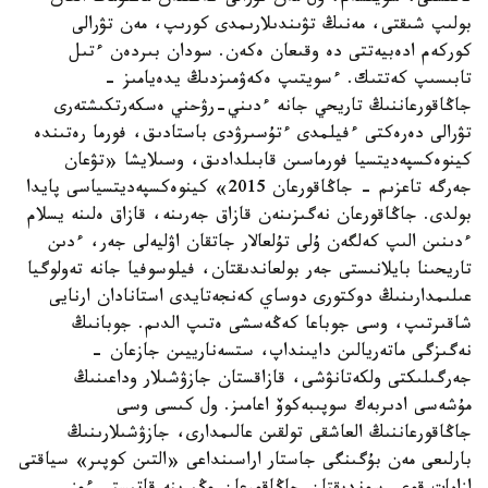
بولىپ شىقتى، مەنىڭ تۋىندىلارىمدى كورىپ، مەن تۋرالى
كوركەم ادەبيەتتى دە وقىعان ەكەن. سودان بىردەن ءتىل
تابىسىپ كەتتىك. ءسويتىپ ەكەۋمىزدىڭ يدەيامىز -
جاڭاقورعاننىڭ تاريحي جانە ءدىني-رۋحني ەسكەرتكىشتەرى
تۋرالى دەرەكتى ءفيلمدى ءتۇسىرۋدى باستادىق، فورما رەتىندە
كينوەكسپەديتسيا فورماسىن قابىلدادىق، وسىلايشا «تۋعان
جەرگە تاعزىم - جاڭاقورعان 2015» كينوەكسپەديتسياسى پايدا
بولدى. جاڭاقورعان نەگىزىنەن قازاق جەرىنە، قازاق ەلىنە يسلام
ءدىنىن الىپ كەلگەن ۇلى تۇلعالار جاتقان اۋليەلى جەر، ءدىن
تاريحىنا بايلانىستى جەر بولعاندىقتان، فيلوسوفيا جانە تەولوگيا
عىلىمدارىنىڭ دوكتورى دوساي كەنجەتايدى استانادان ارنايى
شاقىرتىپ، وسى جوباعا كەڭەسشى ەتىپ الدىم. جوبانىڭ
نەگىزگى ماتەريالىن دايىنداپ، ستسەنارييىن جازعان -
جەرگىلىكتى ولكەتانۋشى، قازاقستان جازۋشىلار وداعىنىڭ
مۇشەسى ادىربەك سوپىبەكوۆ اعامىز. ول كىسى وسى
جاڭاقورعاننىڭ العاشقى تولقىن عالىمدارى، جازۋشىلارىنىڭ
بارلىعى مەن بۇگىنگى جاستار اراسىنداعى «التىن كوپىر» سياقتى