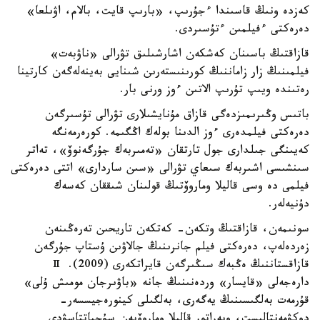
كەزدە ونىڭ قاسىندا ءجۇرىپ، «بارىپ قايت، بالام، اۋىلعا»
دەرەكتى ءفيلمىن ءتۇسىردى.
قازاقتىڭ باسىنان كەشكەن اشارشىلىق تۋرالى «ناۋبەت»
فيلمىنىڭ زار زاماننىڭ كورىنىستەرىن شىنايى بەينەلەگەن كارتينا
رەتىندە ويىپ تۇرىپ الاتىن ءوز ورنى بار.
باتىس وڭىرىمىزدەگى قازاق مۇنايشىلارى تۋرالى تۇسىرگەن
دەرەكتى فيلمدەرى ءوز الدىنا بولەك اڭگىمە. كورەرمەنگە
كەيىنگى جىلدارى جول تارتقان «تەمىربەك جۇرگەنوۆ»، تەاتر
سىنشىسى اشىربەك سىعاي تۋرالى «سىن ساردارى» اتتى دەرەكتى
فيلمى دە وسى قاليلا وماروۆتىڭ قولىنان شىققان كەسەك
دۇنيەلەر.
سونىمەن، قازاقتىڭ وتكەن- كەتكەن تاريحىن تەرەڭىنەن
زەردەلەپ، دەرەكتى فيلم جانرىنىڭ جالاۋىن ۇستاپ جۇرگەن
قازاقستاننىڭ ەڭبەك سىڭىرگەن قايراتكەرى (2009). Ⅱ
دارەجەلى «قايسار» وردەنىنىڭ جانە «باۋىرجان مومىش ۇلى»
قۇرمەت بەلگىسىنىڭ يەگەرى، بەلگىلى كينورەجيسسەر-
دوكۋمەنتاليست، وپەراتور قاليلا وماروۆپەن سۇحباتتاسۋدى