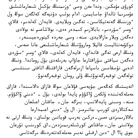
كورۋى مۇمكىن. وندا مەن وسى ءوزىمنىڭ بۇكىل شىعارماشىلىق
عۇمىرىما تالداۋ جاسايمىن. ادام بولىپ دۇنيەگە كەلگەن سوڭ ول
ءوزىنىڭ گەنەتيكاسىن، تەگىن ويلايدى. قايدان كەلدىم، قالاي
ءومىر ءسۇردىم، بابالارىم كىمدەر ەدى، بولاشاعىم نە بولادى
دەگەن ويلار مازالايدى. مىنە، وسى جەردە كينورەجيسسەر،
دوكۋمەنتاليست قاليلا وماروۆتىڭ شىعارماشىلىعى عانا ەمەس،
ونىڭ ارعى تەگى قانداي، قايدان كەلدى، قالاي ءومىر ءسۇردى
دەگەن سياقتى سۇراقتارعا جاۋاپ بەرىلەدى بۇل روماندا. ونىڭ
ادەبي نۇسقاسىن باسپاعا ازىرلەگەن قازاقتىڭ اتاقتى سىنشىسى
تولەگەن توقبەرگەنوۆتىڭ ۇلى رومان توقبەرگەنوۆ.
اتەيستىك كەڭەس جۇيەسى قۇلاعان سوڭ قازاق دالاسىندا، قازاق
مەملەكەتىندە ۇلكەن ۆاكۋۋم پايدا بولدى، بۇل - ءدىني ۆاكۋۋم.
مىنە، وسىنى پايدالانىپ، بىزگە جان- جاقتان اعىلعان
سەكتالاردى كورىپ جاتىرمىز. ال ول ءدىني اعىمدارعا
بالالارىمىزدى ەمىن-ەركىن بەرىپ قوياتىن بولساق، ونىڭ ارتى نە
بولاتىنى جان-جاقتاعى كورشىلەرىمىزدەن-اق كورىنىپ تۇرعان
جوق پا؟ ال ءدىن ارقىلى نەبىر مەملەكەتتەردىڭ ىرگەتاسى