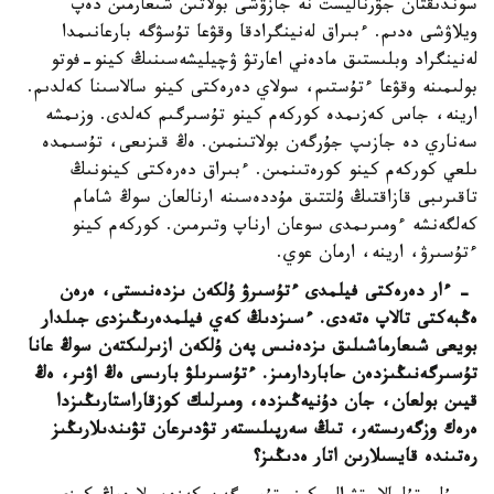
سوندىقتان جۋرناليست نە جازۋشى بولاتىن شىعارمىن دەپ
ويلاۋشى ەدىم. ءبىراق لەنينگرادقا وقۋعا تۇسۋگە بارعانىمدا
لەنينگراد وبلىستىق مادەني اعارتۋ ۋچيليشەسىنىڭ كينو-فوتو
بولىمىنە وقۋعا ءتۇستىم، سولاي دەرەكتى كينو سالاسىنا كەلدىم.
ارينە، جاس كەزىمدە كوركەم كينو تۇسىرگىم كەلدى. وزىمشە
سەناري دە جازىپ جۇرگەن بولاتىنمىن. ەڭ قىزىعى، تۇسىمدە
ىلعي كوركەم كينو كورەتىنمىن. ءبىراق دەرەكتى كينونىڭ
تاقىرىبى قازاقتىڭ ۇلتتىق مۇددەسىنە ارنالعان سوڭ شامام
كەلگەنشە ءومىرىمدى سوعان ارناپ وتىرمىن. كوركەم كينو
ءتۇسىرۋ، ارينە، ارمان عوي.
- ءار دەرەكتى فيلمدى ءتۇسىرۋ ۇلكەن ىزدەنىستى، ەرەن
ەڭبەكتى تالاپ ەتەدى. ءسىزدىڭ كەي فيلمدەرىڭىزدى جىلدار
بويعى شىعارماشىلىق ىزدەنىس پەن ۇلكەن ازىرلىكتەن سوڭ عانا
تۇسىرگەنىڭىزدەن حاباردارمىز. ءتۇسىرىلۋ بارىسى ەڭ اۋىر، ەڭ
قيىن بولعان، جان دۇنيەڭىزدە، ومىرلىك كوزقاراستارىڭىزدا
ەرەك وزگەرىستەر، تىڭ سەرپىلىستەر تۋدىرعان تۋىندىلارىڭىز
رەتىندە قايسىلارىن اتار ەدىڭىز؟