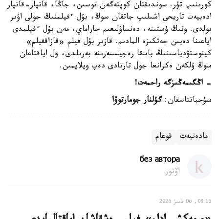
كورىنىپ تۇر. سوندىقتان كوپتەگەن توسىن، جاڭا، قاتپار-قاتپار
ادەبيەت تاريحى اشىلىپ جاتقان سوڭ، بۇل ءفيلمنىڭ جولى اۋىر
بولدى. ونىڭ ۇستىنە، دەنساۋلىعىم جاراماي، مەن بۇل ءفيلمدى
اياعىنا دەيىن جەتكىزە المادىم. قازىر بۇل فيلم «قازاقفيلم»
كينوستۋدياسىنىڭ باسقا رەجيسسەرىنە بەرىلدى، ول اياقتاعان
سوڭ ۇلكەن ەكرانعا جول تارتادى دەپ ويلايمىن.
- اڭگىمەڭىزگە راحمەت!
سۇحباتتاسقان:
گۇلنار جومارتوۆا
مادەنيەت
قوعام
без автора
اۆتور
08:16, 06 تامىز 2026