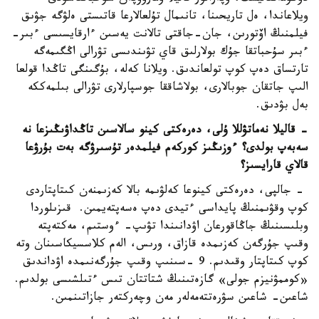
ويلاعاندا، ەل تاريحىنا، تانىمال تۇلعالارعا قاتىستى ەلۋگە جۋىق
فيلمنىڭ اۆتورىن، جان-جاقتى تالانت يەسىن ءارقايسىسى ءبىر-
ءبىر سۇحباتقا جۇك بولارلىق قاي تۋىندىسى تۋرالى اڭگىمەگە
تارتساق دەپ كوپ تولعاندىق. ويلانا كەلە، بۇگىنگى تاڭدا قولعا
الىپ جاتقان جوبالارى، بولاشاققا جوسپارلارى تۋرالى بىلمەككە
بەل بۋدىق.
- قاليلا نەماتۋللا ۇلى، دەرەكتى كينو سالاسىن تاڭداۋىڭىزعا نە
سەبەپ بولدى؟ ءوزىڭىز كوركەم فيلمدەر تۇسىرۋگە بەت بۇرۋعا
قالاي قارايسىز؟
- جالپى، دەرەكتى كينوعا كەلۋىمە بالا كەزىمنەن كىتاپتاردى
كوپ وقۋىمنىڭ پايداسى ءتيدى دەپ ەسەپتەيمىن. قىزىلوردا
وبلىسىنىڭ جاڭاقورعان اۋدانىندا تۋىپ- ءوستىم، مەكتەپتە
وقىپ جۇرگەن كەزىمدە قازاق، ورىس، الەم كلاسسيكاسىنان وتە
كوپ كىتاپتار وقىدىم. 9 -سىنىپ وقىپ جۇرگەنىمدە اۋداندىق
«كوممۋنيزم جولى» گازەتىنىڭ شتاتتان تىس ءتىلشىسى بولدىم.
شاعىن- شاعىن سۋرەتتەمەلەر مەن وچەركتەر جازاتىنمىن.