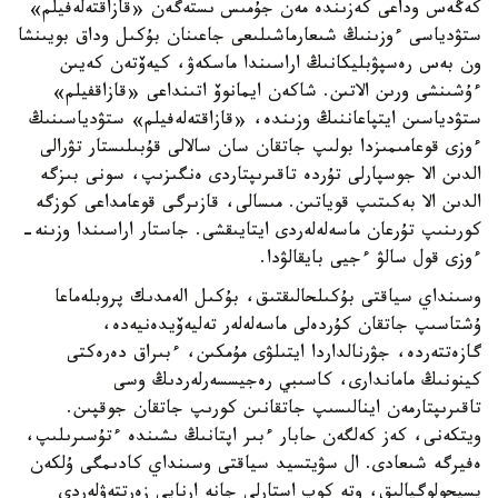
كەڭەس وداعى كەزىندە مەن جۇمىس ىستەگەن «قازاقتەلەفيلم»
ستۋدياسى ءوزىنىڭ شىعارماشىلىعى جاعىنان بۇكىل وداق بويىنشا
ون بەس رەسپۋبليكانىڭ اراسىندا ماسكەۋ، كيەۆتەن كەيىن
ءۇشىنشى ورىن الاتىن. شاكەن ايمانوۆ اتىنداعى «قازاقفيلم»
ستۋدياسىن ايتپاعاننىڭ وزىندە، «قازاقتەلەفيلم» ستۋدياسىنىڭ
ءوزى قوعامىمىزدا بولىپ جاتقان سان سالالى قۇبىلىستار تۋرالى
الدىن الا جوسپارلى تۇردە تاقىرىپتاردى ەنگىزىپ، سونى بىزگە
الدىن الا بەكىتىپ قوياتىن. مىسالى، قازىرگى قوعامداعى كوزگە
كورىنىپ تۇرعان ماسەلەلەردى ايتايىقشى. جاستار اراسىندا وزىنە-
ءوزى قول سالۋ ءجيى بايقالۋدا.
وسىنداي سياقتى بۇكىلحالىقتىق، بۇكىل الەمدىك پروبلەماعا
ۇشتاسىپ جاتقان كۇردەلى ماسەلەلەر تەليەۆيدەنيەدە،
گازەتتەردە، جۋرنالداردا ايتىلۋى مۇمكىن، ءبىراق دەرەكتى
كينونىڭ ماماندارى، كاسىبي رەجيسسەرلەردىڭ وسى
تاقىرىپتارمەن اينالىسىپ جاتقانىن كورىپ جاتقان جوقپىن.
ويتكەنى، كەز كەلگەن حابار ءبىر اپتانىڭ ىشىندە ءتۇسىرىلىپ،
ەفيرگە شىعادى. ال سۋيتسيد سياقتى وسىنداي كادىمگى ۇلكەن
پسيحولوگيالىق، وتە كوپ استارلى جانە ارنايى زەرتتەۋلەردى