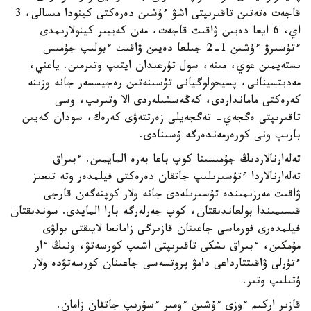
قاجەت ەتەتىن تاقىرىپتى اشۋ ءۇشىن دەرەكتى كينودا مىسالى، 3
اي، 6 ايعا دەيىن ۋاقىت قاجەت، مەن كەيبىر كينولارىمدى
ءتۇسىرۋ ءۇشىن 1-2 جىلعا دەيىن ۋاقىت ءبولىپ جۇمىس
ىستەيمىن عوي، مىنە، سول تۇرعىدان ايتىپ وتىرمىن. ياعني،
مەديتسينانى، پسيحولوگيانى تۇسىنەتىن رەجيسسەر جانە وزىنە
كەرەكتى مامانداردى، كەڭەسشىلەردى الا وتىرىپ، وسى
تاقىرىپتى ەگجەي- تەگجەيلى زەرتتەۋى كەرەك، سودان كەيىن
بارىپ ونى كورەرمەندەرگە ۇسىنادى.
تەلەارنالاردىڭ جۇمىسىنا كوپ باعا بەرە المايمىن. ءبىراق
تەلەارنالاردا ءتۇسىرىلىپ جاتقان دەرەكتى فيلمدەر وتە تىعىز
ۋاقىت مەرزىمىندە تۇسىرىلەدى جانە ولار كوپتەگەن قارجى
قىسىمىندا بولعاندىقتان، كوپ جەرلەرگە بارا المايدى. سوندىقتان
فيلمدەرى فورماسى جاعىنان قازىرگى زامانعا لايىقتى بولۋى
مۇمكىن، ءبىراق ىشكى تاقىرىپتى اشىپ كورسەتۋ، ونىڭ ءار
ءتۇرلى ۋاقىتتارداعى دامۋ پروتسەسى جاعىنان كورسەتۋدە ولار
ۇتىلىپ وتىر.
قازىر اركىم ءوزى ءۇشىن ءومىر ءسۇرىپ جاتقان زامان.