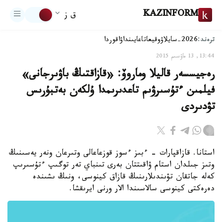
KAZINFORM
ق ز
ترەند:
2026-سايلاۋ
وقيعا
تاعايىنداۋ
اقوردا
13:44, 13 ماۋسىم 2015
رەجيسسەر قاليلا وماروۆ: «قازاقتىڭ باۋىرجانى»
فيلمىن ءتۇسىرۋىم تاعدىرىمدا ۇلكەن بەتبۇرىس
تۋدىردى
استانا. قازاقپارات - ءبىز ءسوز قوزعاعالى وتىرعان ونەر يەسىنىڭ
وتىز جىلدان استام ۋاقىتتان بەرى تىنباي تەر توگىپ ءتۇسىرىپ
كەلە جاتقان تۋىندىلارىنىڭ قازاق كينوسى، ونىڭ ىشىندە
دەرەكتى كينوسى سالاسىندا الار ورنى ايرىقشا.