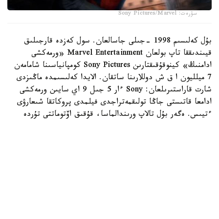
سۋرەت: Sony Pictures/Marvel
بۇل كەلىسىم 1998 -جىلى جاسالعان. سول كەزدە قارجىلىق
قيىندىققا تاپ بولعان Marvel Entertainment «ورمەكشى
ادامنىڭ» كينوقۇقىقتارىن Sony Pictures كومپانياسىنا شامامەن
7 ميلليون ا ق ش دوللارىنا ساتقان. الايدا كەلىسىمدە ماڭىزدى
شارت قاراستىرىلعان: Sony ءار 5 جىل 9 اي سايىن ورمەكشى
ادامعا قاتىستى جاڭا تولىقمەتراجدى فيلمدى پروكاتقا شىعارۋى
ءتيىس. ەگەر بۇل تالاپ ورىندالماسا، قۇقىق اۆتوماتتى تۇردە
Marvel-گە قايتارىلادى.
وسى سەبەپتى سوڭعى جيىرما جىلدان استام ۋاقىت ىشىندە
كورەرمەندەر بىرنەشە بۋىنداعى پيتەر پاركەردى، سونداي-اق
«Venom» ،«Morbius» جانە «Spider- Verse» سەكىلدى
جوبالاردى تاماشالادى. بۇل فيلمدەردىڭ بارلىعى Sony-دىڭ
فرانشيزاعا يەلىك ەتۋ قۇقىعىن ساقتاۋعا مۇمكىندىك بەردى.
ستۋديا ءۇشىن بۇل ستراتەگيا كوممەرتسيالىق تۇرعىدان دا