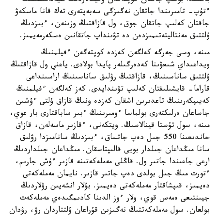
باسىندا بولىپ جاتقان كوپتەگەن وقيعالاردىڭ شيەلەنىسىنىڭ
ءتۇپ- تامىرىندا جاتقان نەگىزگى سەبەپتەرى تەك قانا ماسكەۋ
جاقتان كەلىپ جاتقان جوق، ول قازاقتىڭ وزىنەن، ءبىزدىڭ
ۇلتتىق مەنتاليتەتىمىزدەن دە تۋىنداپ جاتقانىن ەسكەرمەيمىز.
مىنە، وسى جەرگە كەلگەن كەزدە كوپتەگەن ءفيلمنىڭ
ويداعىداي شىعۋىنا كەدەرگىلەر پايدا بولادى. ياعني ول قازاقتىڭ
ۇلتتىق ساناسىنىڭ، قازاقتىڭ رۋلىق ساناسىنىڭ اراسىنداعى
قاراما- قايشىلىقتان كەلىپ تۋىندايدى. كەز كەلگەن ءفيلمنىڭ
كەيىپكەرىنىڭ تاعدىرىن اشقان كەزدە ونىڭ قازاق ۇلتى ءۇشىن
جاساعان ەرلىكتەرى بولماسا ءومىرىنىڭ ءبىر ساباقتارى بار عوي،
مىنە، سول تۇستا قينالاسىڭ. ويتكەنى، ءقازىر ماسەلەن، قازاق
حاندىعىنا 550 جىل دەپ جاتساق، ءبىزدىڭ سانامىزدا رۋلىق
سانا مىڭداعان جىلدار بويى قالىپتاسقان. مىڭداعان جىلداردىڭ
ارعى جاعىندا جاتىر ول. قاڭلى مەملەكەتىنە قازىر ءۇش جارىم،
ءتورت مىڭ جىل بولدى دەپ جاتىر قازىر. نايمان مەملەكەتى
دەيمىز، قىپشاقتار مەملەكەتى دەيمىز. بۇلار انشەيىن رۋلاردىڭ
جيىنتىعى ەمەس قوي، ولار ءوز الدىنا كادىمگىدەي مەملەكەت
بولعان. سول مەملەكەتتىڭ نەگىزىن قۇراعان ۇلتتاردان رۋ، رۋدان