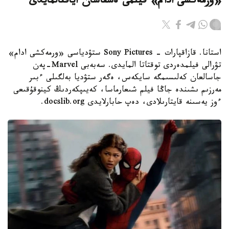
«ورمەكشى ادام» فيلمى ەشقاشان اياقتالمايدى
استانا. قازاقپارات - Sony Pictures ستۋدياسى «ورمەكشى ادام»
تۋرالى فيلمدەردى توقتاتا المايدى. سەبەبى Marvel-پەن
جاسالعان كەلىسىمگە سايكەس، ەگەر ستۋديا بەلگىلى ءبىر
مەرزىم ىشىندە جاڭا فيلم شىعارماسا، كەيىپكەردىڭ كينوقۇقىعى
ءوز يەسىنە قايتارىلادى، دەپ حابارلايدى docslib.org.