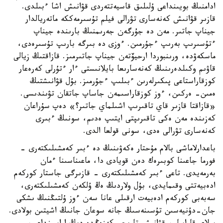
ادامنىڭ بويىنداعى ۇلىلىق قاسيەتتەردى قۋانىش اشا ءبىلدى.
قازىر قۋانىش كەنەسارى تۋرالى فيلم تۇسىرمەككە ماتەريالدار
جيناپ جاتىر. مەن دە جۇرگەن جەرىمنىڭ بارىندە جيناپ
ءتۇسىرىپ بەرىپ ءجۇرمىن. ءوزى دە بىرگە بارىپ تۇسىرەدى،
ماسكەۋدە، ورىنبوردا ارحيۆتەن جيناپ جاتىرمىز. قازاقتىڭ زيالى
قاۋىم وكىلدەرىنىڭ كەنەسارىعا بايلانىستى ءار ءتۇرلى كەرەعار
كوزقاراستاعى پىكىرلەرىن ءبىلىپ ءجۇرمىز. بۇل قۋانىشتىڭ
ەمىن- ەركىن، ءوز كوزقاراسىمەن جاساپ جاتقان تۋىندىسى.
«قازاقتا قازىر قاي تاقىرىپ اشىلماي جاتىر؟» دەپ سۇراعان
كەزىندە مەن ەكى تاقىرىپتى ايتىپ ەدىم، سونىڭ ءبىرى
كەنەسارى تۋرالى ەدى، سونى قولعا الدى.
باعدارلاماشى بالام مۇحتار ەكەۋىنىڭ دە ءبىر كەمشىلىكتەرى -
فورما جاعىنا كوبىرەك دەن قويادى دا، ماعىناسىنا ءمان
بەرمەيدى. تاعى ءبىر كەمشىلىكتەرى - قازىرگى جاستار كوركەم
ادەبيەتتى وقىمايدى، بۇل ولاردىڭ ەڭ ۇلكەن كەمشىلىكتەرى،
سەبەبى كوركەم ادەبيەت ارقىلى عانا سەن ءوز ۇلتىڭنىڭ ىشكى
جان-دۇنيەسىن تۇسىنەسىڭ جانە سوعان جانىڭ اشيتىن بولادى.