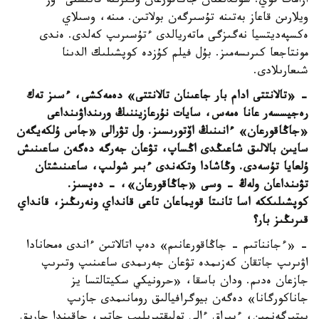
ازامات قوي. سوندىقتان جاڭاقورعان وڭىرىنە قاتىستى ءوز
ويلارىن قاعاز بەتىنە تۇسىرگەن بولاتىن. مىنە، وسىلاي
ەكسپەديتسيا نەگىزگى ماتەريالدى ءتۇسىرىپ كەلدى. ەندى
مونتاجعا كىرىسەمىز. بۇل فيلم كۇزدە كوپشىلىك الدىنا
شىعارىلادى.
- «تالانتتى ادام بار جاعىنان تالانتتى» دەمەكشى، ءسىز تەك
رەجيسسەر عانا ەمەس، سايات نۇرعازيننىڭ ورىنداۋىنداعى
«جاڭاقورعان» ءانىنىڭ اۆتورىسىز. ول تۋرالى «جاس ۇلكەيگەن
سايىن بالالىق شاعىڭدى اڭساپ، تۋعان جەرگە دەگەن ساعىنىش
ۇلعايا تۇسەدى. وڭاشادا وتكەندى ءبىر شولىپ، ساعىنىشتان
تۋىنداعان ولەڭ - وسى «جاڭاقورعان»، - دەپسىز.
كوپشىلىككە اسا تانىتا قويماعان تاعى قانداي ونەرىڭىز، قانداي
قىرىڭىز بار؟
- «ءجانناتىم - جاڭاقورعانىم» دەپ اتالاتىن ءاندى ەمحانادا
اۋىرىپ جاتقان كەزىمدە تۋعان جەرىمدى ساعىنىپ وتىرىپ
جازعان ەدىم. ودان باسقا، «حرونيكي سكيتالتسا يز
جاناكورگانا» دەگەن بيوگرافيالىق رومانىمدى جازىپ
بىتىرگەنمىن، ءبىراق ءالى تولىقتىرىلىپ جاتىر، جاقىندا جارىق