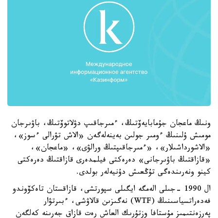
ونىڭ ماعجان جۇمابايەۆتىڭ، ءمىرجاقىپ دۋلاتوۆتىڭ، باۋىرجان
مومىش ۇلىنىڭ ءومىر جولىن بەينەلەگەن «الاش تۋرالى ءسوز»،
«الاشورداشىلار»، «ءمىرجاقىپتىڭ ورالۋى»، «ماعجان»،
«قازاقتىڭ باۋىرجانى» دەرەكتى فيلمدەرى قازاقتىڭ دەرەكتى
كينو ونەرىندەگى تۇڭعىش دۇنيەلەر بولدى.
ال 1990 -جىلى الەمگە ايگىلى سپورتشى، قازاقستان تاەكۆوندو
فەدەراتسياسىنىڭ (WTF) نەگىزىن قالاۋشى، ءبىرتۋار
پەرزەنتىمىز مۇستافا وزتۇرىك العاش رەت قازاق جەرىنە كەلگەن