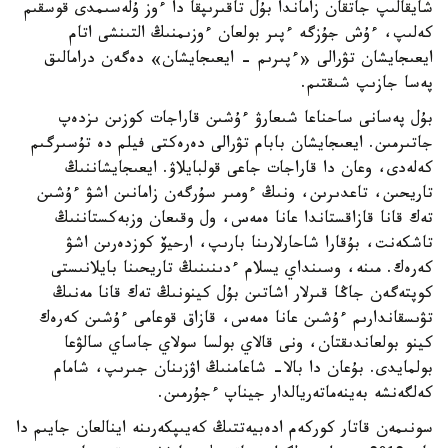
شايقالىپ جاتقان زاماندا بۇل تاقىرىپقا دا ءوز ۇلەسىمدى قوسقىم
كەلىپ، ءۇش جۇزگە ءپىر بولعان ءوزىمنىڭ التىنشى اتام
ايعىجايشان تۋرالى «ءپىرىم - ايعىجايشان» دەگەن درامالىق
پەسا جازىپ شىقتىم.
بۇل پەسانى ساحناعا شىعارۋ ءۇشىن قاراجات كوزىن ىزدەپ
جاتىرمىن. ايعىجايشان بابام تۋرالى دەرەكتى فيلم دە تۇسىرگىم
كەلەدى، وعان دا قاراجات جاعى قولبايلاۋ. ايعىجايشاننىڭ
تاريحىن، تاعدىرىن، ونىڭ ءومىر سۇرگەن زامانىن اشۋ ءۇشىن
تەك قانا قازاقستاندا عانا ەمەس، ول وقىعان وزبەكستاننىڭ
تاشكەنت، بۇقارا شاحارلارىنا بارىپ، ارحيۆ كوزدەرىن اشۋ
كەرەك. مىنە، وسىنداي يسلام ءدىنىنىڭ تاريحىنا بايلانىستى
كوپتەگەن جاڭا قىرلار اشاتىن بۇل كينونىڭ تەك قانا مەنىڭ
تۋىسقاندارىم ءۇشىن عانا ەمەس، قازاق قوعامى ءۇشىن كەرەك
كينو بولعاندىقتان، ونى قالاي بولسا سولاي جاساي سالۋعا
بولمايدى. بۇعان دا بالا- شاعامنىڭ اۋزىنان جىرىپ، شامام
كەلگەنشە بەينەماتەريالدار جيناپ ءجۇرمىن.
سونىمەن قاتار كوركەم ادەبيەتتىڭ كەيىپكەرىنە اينالعان جايىم دا