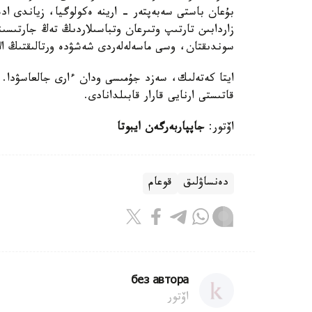
بۇعان باستى سەبەپتەر - ارينە ەكولوگيا، زياندى اد
زاردابىن تارتىپ وتىرعان وتباسىلاردىڭ تەڭ جارتىسىند
سوندىقتان، وسى ماسەلەلەردى شەشۋدە ورتالىقتىڭ ال
ايتا كەتەلىك، سەزد جۇمىسى ودان ءارى جالعاسۋدا. ون
قاتىستى ارنايى قارار قابىلدانادى.
اۆتور:
جاپپاربەرگەن ايبوتا
دەنساۋلىق
قوعام
без автора
اۆتور