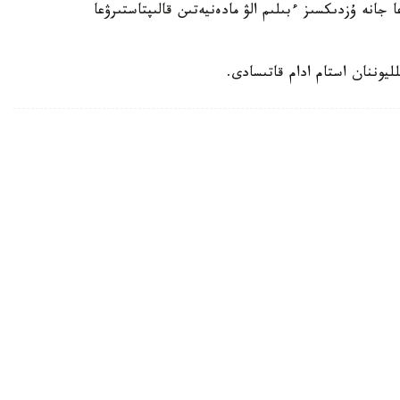
 جانە ۇزدىكسىز ءبىلىم الۋ مادەنيەتىن قالىپتاستىرۋعا