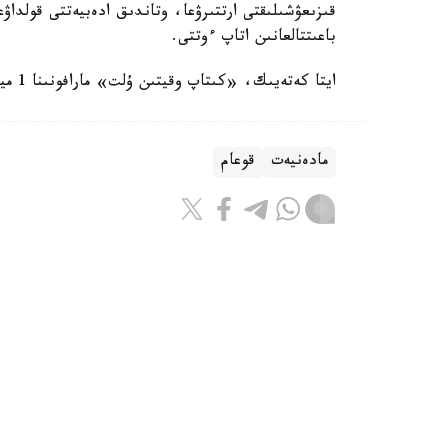
قىزىعۋشىلىقتى ارتتىرۋعا، وتاندىق ادەبيەتتى قولداۋعا
باعىتتالعانىن اتاپ ءوتتى.
ايتا كەتەيىك، «كىتاپ وقيتىن ۇلت» مارافونىنا 1 ميلليوننان استام ادام قاتىسادى.
مادەنيەت
قوعام
ريزابەك نۇسىپبەك ۇلى
اۆتور
10:40, 09 تامىز 2026