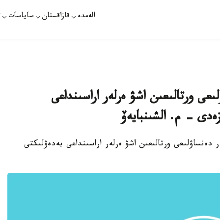
الەمدە
قازاقستان
ساياسات
ت
لىعى ورتالىعىن اشۋ ەرلەر اراسىنداعى
ەدى - م. الشىنبايەۆ
ەر دەنساۋلىعى ورتالىعىن اشۋ ەرلەر اراسىنداعى بەدەۋلىكتى