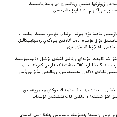
سىنوۆ اتىنداعى ۋرولوگيا عىلىمي ورتالىعى» اق باسقارماسىنىڭ
سور مىرزاكارىم الشىنبايەۆ مالىمدەدى.
ۋلىعىن جاقسارتۋدا پيونەر بولعالى تۇرمىز. مەنىڭ ارمانىم -
تباسىلىق ۇزاق عۇمىر» دەپ اتالاتىن بىرەگەي رەسپۋبليكالىق
جاقسى باقىلاۋعا الىنعان عوي.
 اشۋ وتە قاجەت. مۇنداي ورتالىق اشۋدى بۇكىل دۇنيەجۇزىنىڭ
ماماندارى قولداپ، قۋاتتاپ وتىر. جاڭا ورتالىقتىڭ قۇرىلىسىنا 5 ميلليارد 700 مىڭ تەڭگە قارجى كەرەك. ەندى
ىمىن تابادى دەگەن سەنىمدەمىن. ورتالىقتى سالۋ جوباسى
 مامانى - مەديتسينا عىلىمدارىنىڭ دوكتورى، پروفەسسور
لىق اشۋ شىنىندا دا ۇلكەن قاجەتتىلىكتەن تۋىنداپ
ىر ەرلەر اراسىندا بەدەۋلىك ماسەلەسى بەلەڭ الىپ كەلەدى.