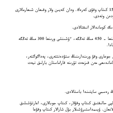
مارافون شارتى بويىنشا قاتىسۋشىلار التى اي ىشىندە 15 كىتاپ وقۋى كەرەك. ودان كەيىن ولار وقىعان شىعارمالارى
زدەن وتەدى.
ك كوماندالار انىقتالادى.
- ءبىرىنشى ورىنعا - 600 مىڭ تەڭگە، ەكىنشى ورىنعا - 450 مىڭ تەڭگە، ءۇشىنشى ورىنعا 300 مىڭ تەڭگە
دا.
دەر مەن جوعارى وقۋ ورىندارىنىڭ ستۋدەنتتەرى، پەداگوگتەر،
ماندىعى مەن قىزمەت تۇرىنە قاراماستان بارلىق نيەت
ڭ رەسمي سايتىندا باستالادى.
پى حالىقتىق كىتاپ وقۋلار، كىتاپ جوبالارى، اعارتۋشىلىق
انعان. ۇيىمداستىرۋشىلار بۇل شارالار كىتاپ وقۋعا