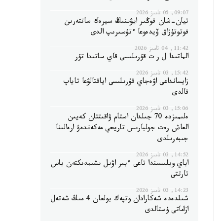
09:07, 05 تامىز 2026
تيان-شان قوڭىر ايۋىنىڭ سيرەك ساتتەرىن
فوتوتۇزاق ۆيدەوعا ءتۇسىرىپ الدى
11:42, 04 تامىز 2026
الماتىدا ل ر ت قۇرىلىسى قاي ساتىدا تۇر
15:42, 03 تامىز 2026
زايسانداعى اۋەجاي قۇرىلىسى اياقتالۋعا تاياپ
قالدى
15:06, 03 تامىز 2026
ەلىمىزدە 70 جىلدان استام ۋاقىتتان كەيىن
العاش رەت جولبارىس تاريحي مەكەندەۋ ارەالىنا
جىبەرىلدى
14:52, 03 تامىز 2026
اباي وبلىسىندا تاعى ءبىر اۋىل ىشىمدىكتەن باس
تارتتى
14:23, 03 تامىز 2026
شىلدەدە شەكارادان وتپەك بولعان 4 مىڭ شەتەل
ازاماتى ۇستالدى