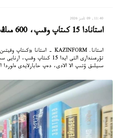
11:40, 09 تامىز 2026
استانادا 15 كىتاپ وقىپ، 600 مىڭ تەڭگە ۇتىپ الۋعا بولادى
استانا. KAZINFORM - استانا «ك
سىيلىق ۇتىپ الا الادى، دەپ حابارلايدى ەلوردا ا