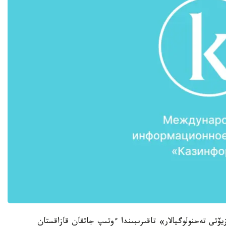
يۆتى تەحنولوگيالار» تاقىرىبىندا ءوتىپ جاتقان قازاقستان