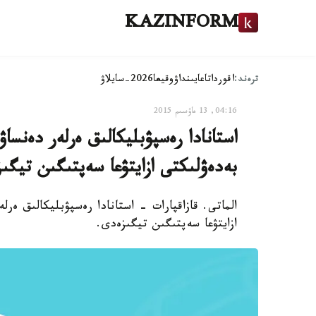
KAZINFORM
ترەند:
اقوردا
تاعايىنداۋ
وقيعا
2026-سايلاۋ
04:16, 13 ماۋسىم 2015
استانادا رەسپۋبليكالىق ەرلەر دەنساۋ
بەدەۋلىكتى ازايتۋعا سەپتىگىن تيگىز
الماتى. قازاقپارات - استانادا رەسپۋبليكالىق ەرل
ازايتۋعا سەپتىگىن تيگىزەدى.