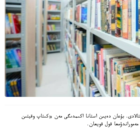
تالادى. بۇعان دەيىن استانا اكىمدىگى مەن «كىتاپ وقيتىن
ەموراندۋمعا قول قويعان.