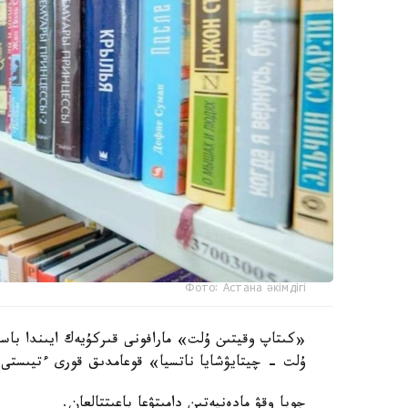
Фото: Астана әкімдігі
«كىتاپ وقيتىن ۇلت» مارافونى قىركۇيەك ايىندا باس
ۇلت - چيتايۋشايا ناتسيا» قوعامدىق قورى ءتيىستى م
جوبا وقۋ مادەنيەتىن دامىتۋعا باعىتتالعان.