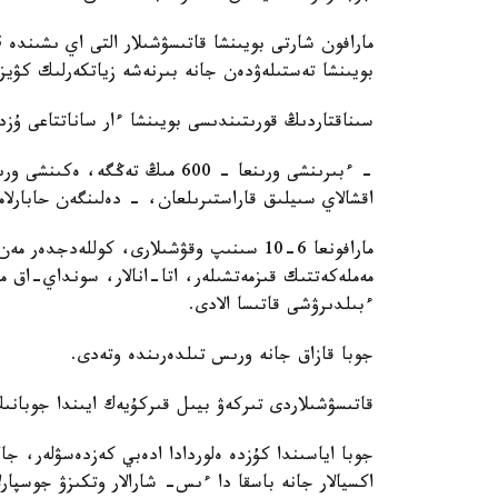
بويىنشا تەستىلەۋدەن جانە بىرنەشە زياتكەرلىك كۋي
سىناقتاردىڭ قورىتىندىسى بويىنشا ءار ساناتتاعى ۇزدى
اقشالاي سىيلىق قاراستىرىلعان، - دەلىنگەن حابارلاما
مارافونعا 6-10 سىنىپ وقۋشىلارى، كوللەدج
مەملەكەتتىك قىزمەتشىلەر، اتا-انالار، سونداي-اق ما
ءبىلدىرۋشى قاتىسا الادى.
جوبا قازاق جانە ورىس تىلدەرىندە وتەدى.
قاتىسۋشىلاردى تىركەۋ بيىل قىركۇيەك ايىندا جوبانى
جوبا اياسىندا كۇزدە ەلوردادا ادەبي كەزدەسۋلەر، جال
اكسيالار جانە باسقا دا ءىس- شارالار وتكىزۋ جوسپارل