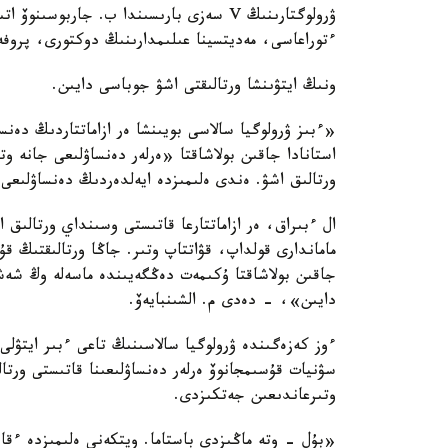
ۋرولوگتارىنىڭ V سەزى بارىسىندا ب. جاربو
ءتوراعاسى، مەديتسينا عىلىمدارىنىڭ دوكتورى، پروفەس
ونىڭ ايتۋىنشا ورتالىقتى اشۋ جوباسى دايىن.
«ءبىز ۋرولوگيا سالاسى بويىنشا ەر ازاماتتاردىڭ دەنسا
استانادا جاقىن بولاشاقتا «ەرلەر دەنساۋلىعى جانە و
ورتالىق اشۋ. ەندى ەلىمىزدە ايەلدەردىڭ دەنساۋلىعى 
ال ءبىراق، ەر ازاماتتارعا قاتىستى وسىنداي ورتالىق
جاقىن بولاشاقتا ۇكىمەت دەڭگەيىندە ماسەلە وڭ شەش
دايىن»، - دەدى م. الشىنبايەۆ.
ءوز كەزەگىندە ۋرولوگيا سالاسىنىڭ تاعى ءبىر ايتۋلى
سۋنيات قۇسىمجانوۆ ەرلەر دەنساۋلىعىنا قاتىستى ورتا
وتىرعاندىعىن جەتكىزدى.
«بۇل - وتە ماڭىزدى باستاما. ويتكەنى ەلىمىزدە ءقاز