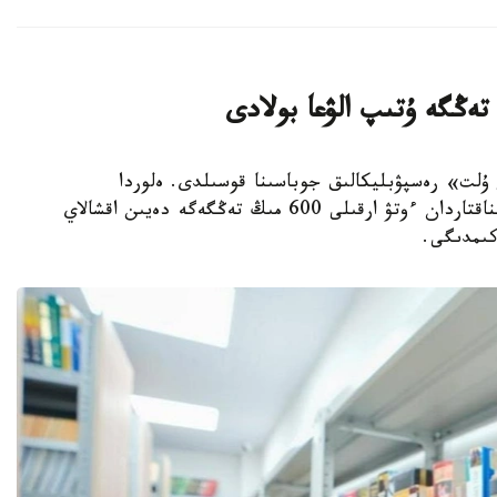
ىتاپ وقيتىن ۇلت» رەسپۋبليكالىق جوباسىنا قوسىلدى. ەلوردا
تۇرعىندارى التى ايدا 15 كىتاپ وقىپ، ارنايى سىناقتاردان ءوتۋ ارقىلى 600 مىڭ تەڭگەگە دەيىن اقشالاي
كىمدىگى.