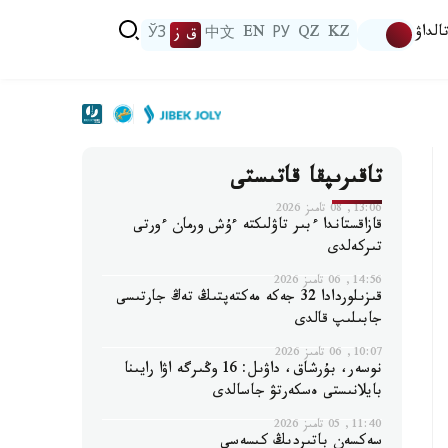
الداۋ
KZ
QZ
РУ
EN
中文
ق ز
ЎЗ
تاقىرىپقا قاتىستى
13:06, 08 تامىز 2026
قازاقستاندا ءبىر تاۋلىكتە ءۇش ورمان ءورتى
تىركەلدى
14:56, 06 تامىز 2026
قىزىلوردادا 32 جەكە مەكتەپتىڭ تەڭ جارتىسى
جابىلىپ قالدى
10:07, 06 تامىز 2026
نوسەر، بۇرشاق، داۋىل: 16 وڭىرگە اۋا رايىنا
بايلانىستى ەسكەرتۋ جاسالدى
11:40, 05 تامىز 2026
سەكسەن باتىردىڭ كىسەسى