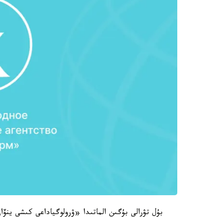
بۇل تۋرالى بۇگىن الماتىدا «ۋرولوگياداعى كىشى ينۆاز