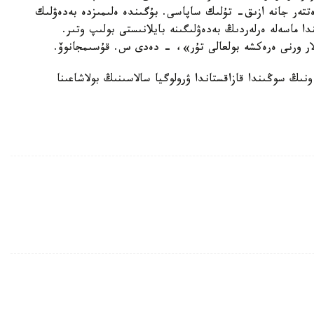
ەتتەر جانە ازىق- تۇلىك ساپاسى. بۇگىندە ەلىمىزدە بەدەۋلىك
ا ماسەلە ەرلەردىڭ بەدەۋلىگىنە بايلانىستى بولىپ وتىر.
ار ورنى ەرەكشە بولعالى تۇر»، - دەدى س. قۇسىمجانوۆ.
ىڭ سوڭىندا قازاقستاندا ۋرولوگيا سالاسىنىڭ بولاشاعىنا