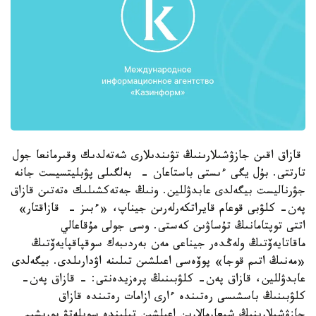
قازاق اقىن جازۋشىلارىنىڭ تۋىندىلارى شەتەلدىك وقىرمانعا جول
تارتتى. بۇل يگى ءىستى باستاعان - بەلگىلى پۋبليتسيست جانە
جۋرناليست بيگەلدى عابدۋللين. ونىڭ جەتەكشىلىك ەتەتىن قازاق
پەن- كلۋبى قوعام قايراتكەرلەرىن جيناپ، «ءبىز - قازاقتار»
اتتى توپتامانىڭ تۇساۋىن كەستى. وسى جولى مۇقاعالي
ماقاتايەۆتىڭ ولەڭدەر جيناعى مەن بەردىبەك سوقپاقپايەۆتىڭ
«مەنىڭ اتىم قوجا» پوۆەسى اعىلشىن تىلىنە اۋدارىلدى. بيگەلدى
عابدۋللين، قازاق پەن- كلۋبىنىڭ پرەزيدەنتى: - قازاق پەن-
كلۋبىنىڭ باسشىسى رەتىندە ءارى ازامات رەتىندە قازاق
جازۋشىلارىنىڭ شىعارمالارىن اعىلشىن تىلىندە سويلەتۋ بورىشىم