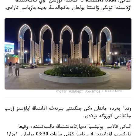
الماتى. KAZINFORM - الماتىدا تۇرعىن ءۇي كەشەنىنىڭ
اۋلاسىندا تۇنگى ۋاقىتتا بولعان جانجالدىڭ بەينەجازباسى تارادى.
Фото: Альберт Ахметов / Kazinform
وندا جەردە جاتقان ەكى جىگىتتى بىرنەشە ادامنىڭ اياۋسىز ۇرىپ
جاتقانىن كورۋگە بولادى.
الماتى قالاسى پوليتسيا دەپارتامەنتىنىڭ مالىمەتىنشە، وقيعا
تۇركسىب اۋدانىندا 4 -تامىز كۇنى ساعات 03:50 بولعان. ءوزارا