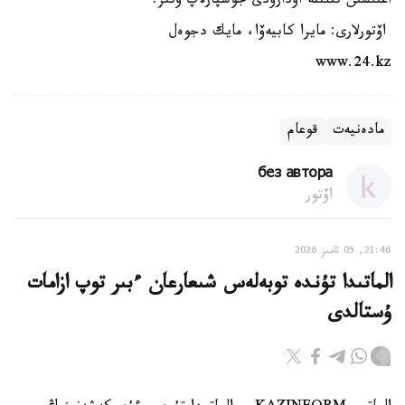
اعىلشىن تىلىنە اۋدارۋدى جوسپارلاپ وتىر.
اۆتورلارى: مايرا كابيەۆا، مايك دجوەل
www.24.kz
مادەنيەت
قوعام
без автора
اۆتور
21:46, 05 تامىز 2026
الماتىدا تۇندە توبەلەس شىعارعان ءبىر توپ ازامات
ۇستالدى