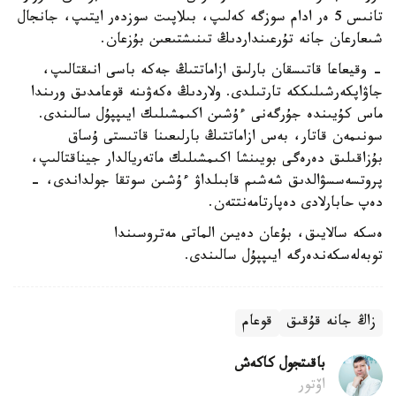
تانىس 5 ەر ادام سوزگە كەلىپ، بىلاپىت سوزدەر ايتىپ، جانجال
شىعارعان جانە تۇرعىنداردىڭ تىنىشتىعىن بۇزعان.
- وقيعاعا قاتىسقان بارلىق ازاماتتىڭ جەكە باسى انىقتالىپ،
جاۋاپكەرشىلىككە تارتىلدى. ولاردىڭ ەكەۋىنە قوعامدىق ورىندا
ماس كۇيىندە جۇرگەنى ءۇشىن اكىمشىلىك ايىپپۇل سالىندى.
سونىمەن قاتار، بەس ازاماتتىڭ بارلىعىنا قاتىستى ۇساق
بۇزاقىلىق دەرەگى بويىنشا اكىمشىلىك ماتەريالدار جيناقتالىپ،
پروتسەسسۋالدىق شەشىم قابىلداۋ ءۇشىن سوتقا جولداندى، -
دەپ حابارلادى دەپارتامەنتتەن.
ەسكە سالايىق، بۇعان دەيىن الماتى مەتروسىندا
توبەلەسكەندەرگە ايىپپۇل سالىندى.
زاڭ جانە قۇقىق
قوعام
باقىتجول كاكەش
اۆتور