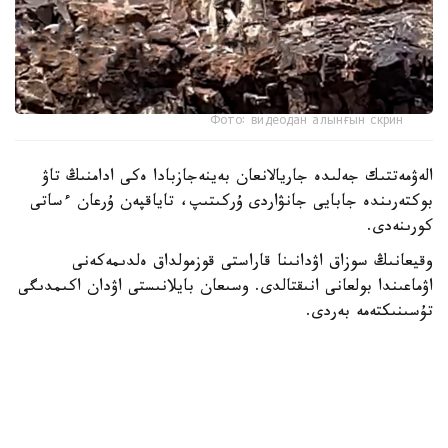
Фото: видеодан алынғын скрин
الەۋمەتتىك جەلىدە جاريالانعان بەينەجازبادا ەكى ادامنىڭ تاۋ
بوكتەرىندە جابايى جانۋاردى ۇركىتىپ، تاياقپەن ۇرعان ءساتى
كورىنەدى.
وقيعانىڭ سوزاق اۋدانىنا قاراستى قوزمولداق ەلدىمەكەنى
اۋماعىندا بولعانى انىقتالدى. وسىعان بايلانىستى اۋدان اكىمدىگى
تۇسىنىكتەمە بەردى.
— بەينەجازبادا كورسەتىلگەن مالىمەتكە سايكەس، قوزمولداق
ەلدىمەكەنىنىڭ جاسوسپىرىمدەرى تاۋ بوكتەرىندە جۇرگەن كەزدە
تاۋەشكىنىڭ لاعىنا كەزىككەن. قىزىعۋشىلىق تانىتقان
جاسوسپىرىمدەر جانۋاردى ۇستاپ كورۋگە ارەكەت جاساعان.