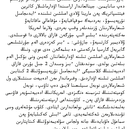
دەپ سانايمىن. جينالعاندار اراسىندا اۋدارماشىلار كاترين
فيتتسپاتريك پەن مارينا ۆلادي اعىلشىن تىلىندە ءابدىجامىل
نۇرپەيىسوۆ، بەردىبەك سوقپاقبايەۆ، مۇقاعالي ماقاتايەۆ
شىعارمالارىنان ۇزىندىلەر وقىپ بەردى. ولارعا امەريكا
مەكتەپتەرىندە ءبىلىم الىپ جۇرگەن قازاق بالالارى دا قوسىلدى.
ۆلاديمير كارتسيەۆ، جازۋشى: - ءبىر كەزدەرى الەم جۇرتشىلىعى
گابريەل گارسيا ماركەستى دە بىلمەگەن ەدى عوي. ونىڭ
شىعارمالارى اعىلشىن تىلىنە اۋدارىلعاننان كەيىن ونى بۇكىل الەم
بىلەتىن بولدى. سوندىقتان ءبىز وسىدان 2 جىل بۇرىن قازاق
ادەبيەتىنىڭ كلاسسيگى ءابدىجامىل نۇرپەيىسوۆتىڭ 2 كىتابىن
اعىلشىن تىلىنە اۋداردىق. وقىرماندار مەن ادەبيەت سىنشىلارى ول
شىعارمالاردى نوبەل سىيلىعىنا لايىق دەپ تاۋىپ، نوبەل
كوميتەتىنىڭ تىزىمىنە ەنگىزدى. امەريكانىڭ ادەبيەتسۇيەر قاۋىمى
وزدەرىنىڭ قازاق پەن- كلۋبىنداعى ارىپتەستەرىنىڭ
بەلسەندىلىگىنە ءتانتى بولعاندارىن ايتادى. كلۋب مۇشەلەرى وسى
تۋىندىلارمەن شەكتەلمەيدى. تاعى ءابىش كەكىلبايەۆ پەن
سماعۇل ەلۋبايدىڭ جانە ولجاس سۇلەيمەنوۆتىڭ كىتاپتارىن