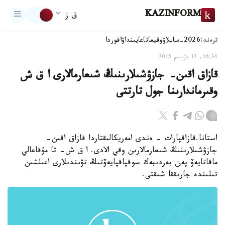
KAZINFORM
ق ز
ترەند:
2026-سايلاۋ
وقيعا
تاعايىنداۋ
اقوردا
16:34, 12 ماۋسىم 2015
قازاق اقىن- جازۋشىلارىنىڭ شىعارمالارى ا ق ش
وقىرماندارىنا جول تارتتى
استانا.قازاقپارات - ەندى امەريكالىقتاردا قازاق اقىن-
جازۋشىلارىنىڭ شىعارمالارىن وقي الادى. ا ق ش- تا مۇقاعالي
ماقاتايەۆ پەن بەردىبەك سوقپاقپايەۆتىڭ تۋىندىلارى اعىلشىن
تىلىندە جارىققا شىقتى.