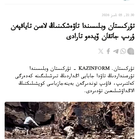
21:30, 05 تامىز 2026
تۇركىستان وبلىسىندا تاۋەشكىنىڭ لاعىن تاياقپەن
ۇرىپ جاتقان ۆيدەو تارادى
تۇركىستان. KAZINFORM - تۇركىستان وبلىسىندا
تۇرعىنداردىڭ تاۋدا جابايى اڭداردىڭ تىرشىلىگىنە كەدەرگى
كەلتىرىپ، قاۋىپ توندىرگەن بەينەجازباسى كوپشىلىكتىڭ
الاڭداۋشىلىعىن تۋدىردى.