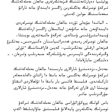
پوليتسيا دەپارتامەنتىنىڭ قىزمەتكەرلەرى جالعان مەملەكەتتىك
تىركەۋ نومىرلىك بەلگىلەرىن زاڭسىز دايىنداۋ جانە تاراتۋ
سحەماسىنىڭ جولىن كەستى.
- الماتىدا جۇيەلى تۇردە جالعان مەملەكەتتىك نومىرلەردى
دايىنداۋمەن جانە ساتۋمەن اينالىسقان زاڭسىز ارەكەتتىڭ
ۇيىمداستىرۋشىسى ۇستالدى. تەرگەۋ مالىمەتتەرى بويىنشا،
جالعان نومىرلەر رەسەي فەدەراتسياسىنان ەكسپرەسس-جەتكىزۋ
قىزمەتى ارقىلى جەتكىزىلىپ، كەيىن قازاقستاننىڭ ءتۇرلى
وڭىرلەرىندەگى تاپسىرىس بەرۋشىلەرگە جىبەرىلىپ وتىرعان، -
دەلىنگەن حابارلامادا.
جەدەل-ىزدەستىرۋ شارالارى بارىسىندا جالعان مەملەكەتتىك
تىركەۋ نومىرلىك بەلگىسى جانە باسقا دا زاتتاي دالەلدەمەلەر
تاركىلەندى. قىلمىسقا قاتىسى بار باسقا دا تۇلعالاردى انىقتاۋ
بويىنشا ارى قاراي تەرگەۋ جانە جەدەل-ىزدەستىرۋ شارالارى
جۇرگىزىلىپ جاتىر.
باس كولىك پروكۋراتۋراسى جالعان مەملەكەتتىك تىركەۋ
نومىرلىك بەلگىلەرىن پايدالانۋ قىلمىستىق جاۋاپتىلىققا اكەپ