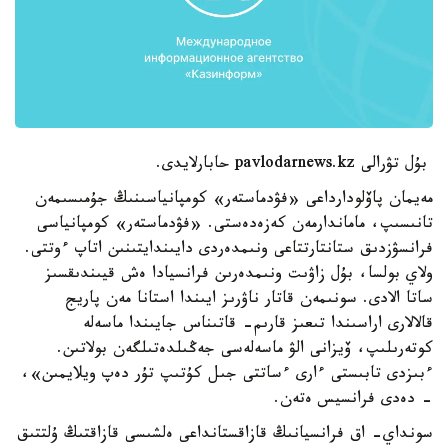
بۇل تۋرالى pavlodarnews.kz حابارلايدى.
مەيمان پاۆلودارداعى «فۋدماستەر» كومپانياسىنىڭ جۇمىسىمەن
تانىسىپ، ماماندارمەن كەزەدەستى. «فۋدماستەر» كومپانياسى
فرانسۋزدىق ستانتارتتاعى ونىمدەردى دايىندايتىنىن اتاپ ءوتتى.
ولاي بولسا، بۇل زاۋىت ونىمدەرىن فرانسيادا ەش قيىندىقسىز
ساتا الادى. سونىمەن قاتار ناۋرىز ايىندا استانا مەن پاريج
قالالارى اراسىندا تىعىز قارىم- قاتىناس جايىندا ماسەلە
كوتەرىلىپ، ۆيزانى الۋ ماسەلەسى جەڭىلدەتىلگەن بولاتىن.
ءبىزدى تابىستى ءارى ءساتتى جىل كۇتىپ تۇر دەپ ويلايمىن»،
- دەدى فرانسيس ەتەن.
سونداي- اق فرانسيانىڭ قازاقستانداعى ەلشىسى قازاقتىڭ ۇلتتىق