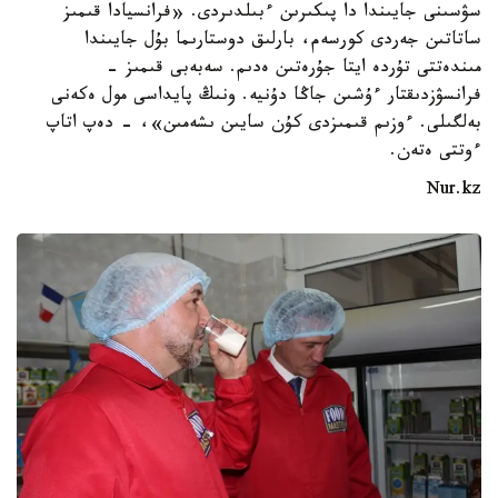
سۋسىنى جايىندا دا پىكىرىن ءبىلدىردى. «فرانسيادا قىمىز
ساتاتىن جەردى كورسەم، بارلىق دوستارىما بۇل جايىندا
مىندەتتى تۇردە ايتا جۇرەتىن ەدىم. سەبەبى قىمىز -
فرانسۋزدىقتار ءۇشىن جاڭا دۇنيە. ونىڭ پايداسى مول ەكەنى
بەلگىلى. ءوزىم قىمىزدى كۇن سايىن ىشەمىن»، - دەپ اتاپ
ءوتتى ەتەن.
Nur.kz