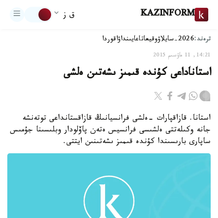
KAZINFORM
ق ز
ترەند:
2026-سايلاۋ
وقيعا
تاعايىنداۋ
اقوردا
14:21, 11 ماۋسىم 2015
استاناداعى كۇندە قىمىز ىشەتىن ەلشى
استانا. قازاقپارات -ەلشى فرانسيانىڭ قازاقستانداعى توتەنشە
جانە وكىلەتتى ەلشىسى فرانسيس ەتەن پاۆلودار وبلىسىنا جۇمىس
ساپارى بارىسىندا كۇندە قىمىز ىشەتىنىن ايتتى.