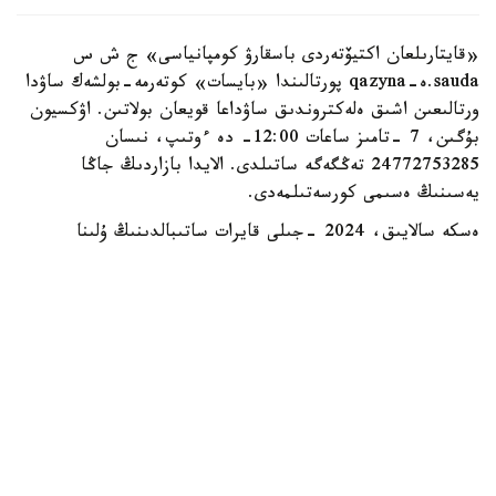
«قايتارىلعان اكتيۆتەردى باسقارۋ كومپانياسى» ج ش س
sauda.ە-qazyna پورتالىندا «بايسات» كوتەرمە-بولشەك ساۋدا
ورتالىعىن اشىق ەلەكتروندىق ساۋداعا قويعان بولاتىن. اۋكسيون
بۇگىن، 7 -تامىز ساعات 12:00- دە ءوتىپ، نىسان
24772753285 تەڭگەگە ساتىلدى. الايدا بازاردىڭ جاڭا
يەسىنىڭ ەسىمى كورسەتىلمەدى.
ەسكە سالايىق، 2024 -جىلى قايرات ساتىبالدىنىڭ ۇلىنا
تيەسىلى «بايسات» بازارىنىڭ ءبىر بولىگى مەملەكەتكە
قايتارىلدى. الماتى قالاسىنىڭ مامانداندىرىلعان اۋدانارالىق
ەكونوميكالىق سوتى «الماتى جىلۋ» حولدينگ كەشەنىنىڭ
(قازىرگى «بايسات» بازارى) مۇلكىمەن جاسالعان بارلىق
مامىلەنى جارامسىز دەپ تانۋ تۋرالى شەشىم شىعاردى.
وعان دەيىن سوتقا دەيىنگى تەرگەۋ اياسىندا قايرات ساتىبالدى
«بايسات» بازارىنىڭ باسىم بولىگىن ءوز ەركىمەن قايتارىپ
بەرگەن بولاتىن.