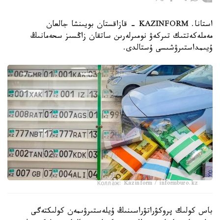
استانا. KAZINFORM - قازاقستان بويىنشا جالعان
مەملەكەتتىك تىركەۋ نومىرلەرىن ساتقان زاڭسىز سحەمانىڭ
ۇيىمداستىرۋشىسى ۇستالدى.
Коллаж: Kazinform / informburo.kz
باس كولىك پروكۋراتۋراسىنىڭ ۇيلەستىرۋىمەن كولىكتەگى