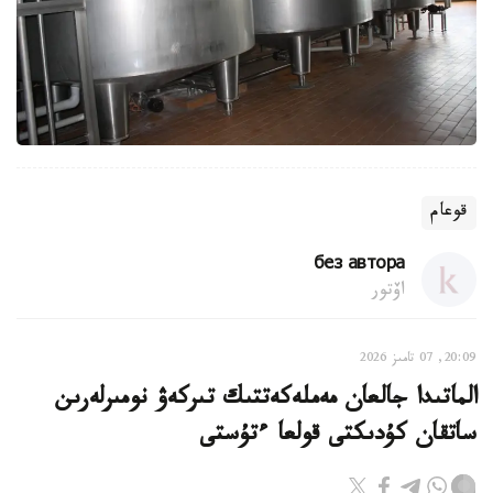
قوعام
без автора
اۆتور
20:09, 07 تامىز 2026
الماتىدا جالعان مەملەكەتتىك تىركەۋ نومىرلەرىن
ساتقان كۇدىكتى قولعا ءتۇستى