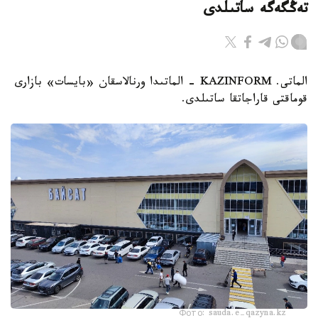
تەڭگەگە ساتىلدى
الماتى. KAZINFORM - الماتىدا ورنالاسقان «بايسات» بازارى
قوماقتى قاراجاتقا ساتىلدى.
Фото: sauda.e-qazyna.kz