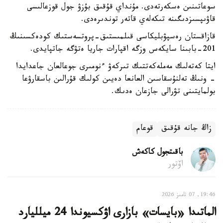
سوعاتىنىن ەسكەرتەدى. مۇنداي قۇقىق بۇزۋ جول قوزعالىسى
قاۋىپسىزدىگىنە تىكەلەي قاتەر توندىرەدى.
قازاقستان رەسپۋبليكاسى قىلمىستىق-پروتسەستىك كودەكسىنىڭ
201-بابىنا سايكەس وزگە اقپارات جاريا ەتۋگە جاتپايدى.
ايتا كەتەلىك مەملەكەتتىك تىركەۋ ءنومىرى جوعالعان جاعدايدا
- ونىڭ تەلنۇسقاسىن العانعا دەيىن كولىك قۇرالىن باسقارۋعا
بولمايتىنى تۋرالى جازعان ەدىك.
زاڭ جانە قۇقىق
قوعام
باقىتجول كاكەش
اۆتور
19:46, 07 تامىز 2026
الماتىدا «بايسات» بازارى اۋكسيوندا 24 ميلليارد