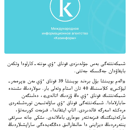
شىمكەنتتەگى بەس جۇلدىزدى قوناق ءۇي مونتە-كارلودا وتكەن
بايقاۋدان جەڭىسكە جەتتى.
«الەم بويىنشا بۇل برەند بويىنشا 39 قوناق ءۇي مەن «پرەمەر-
ليۋكس» كلاسىنىڭ 40 تان استام وتەلى بار. سولاردىڭ ىشىندە
شىمكەنتتىك قوناق ءۇي ەڭ ۇزدىك اتالدى»، دەلىنگەن
حابارلامادا. شىمكەنتتەگى قوناق ءۇي ساۋلەتىمەن تورەشىلەردى
ەرەكشە اسەرگە قالدىردى. اتاپ ايتقاندا، قىزمەت كورسەتۋ،
ماركەتينگتىك قىزمەتتەر جوعارى باعالاندى. ىشكى جانە سىرتقى
ينتەرەردىڭ ديزاينى دا حالىقارالىق دەڭگەيدەگى ساراپشىلاردىڭ