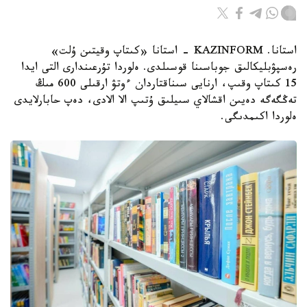
استانا. KAZINFORM - استانا «كىتاپ وقيتىن ۇلت»
رەسپۋبليكالىق جوباسىنا قوسىلدى. ەلوردا تۇرعىندارى التى ايدا
15 كىتاپ وقىپ، ارنايى سىناقتاردان ءوتۋ ارقىلى 600 مىڭ
تەڭگەگە دەيىن اقشالاي سىيلىق ۇتىپ الا الادى، دەپ حابارلايدى
ەلوردا اكىمدىگى.