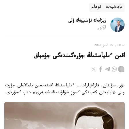
مادەنيەت
قوعام
ريزابەك نۇسىپبەك ۇلى
اۆتور
08:12, 09 تامىز 2026
اقىن ءىلياستىڭ جۇرەگىندەگى جۇمباق
نۇر-سۇلتان. قازاقپارات - ءىلياستىڭ اقىندىعىن باعالاعان جۇرت
ونى «ابايدان كەيىنگى ءسوز سۇلۋىنىڭ شەبەرى» دەپ ءجۇردى.