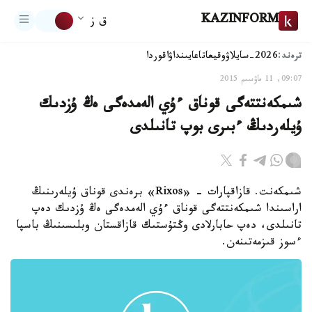
KAZINFORM
ق ز
ترەند:
2026-سايلاۋ
وقيعا
تاعايىنداۋ
اقوردا
09:07, 11 ماۋسىم 2015
شىمكەنتتەگى قوناق ءۇي الەمدەگى ەڭ ۇزدىك
ۇيلەردىڭ ءبىرى بوپ تانىلدى
شىمكەنت. قازاقپارات - «Rixos» برەندى قوناق ۇيلەرىنىڭ
اراسىندا شىمكەنتتەگى قوناق ءۇي الەمدەگى ەڭ ۇزدىك دەپ
تانىلدى، دەپ حابارلادى وڭتۇستىك قازاقستان وبلىسىنىڭ باسپا
ءسوز قىزمەتىنەن.