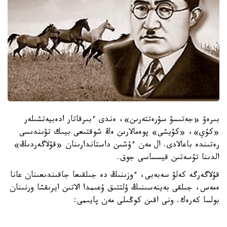
بىرەۋ «جەتىسۋ سۋرەتتەرىن»، ەندى ءبىرقاتار ادەبيەتشىلەر
«كۇي»، «كۇيشى» پوەمالارىن ەڭ شوقتىعى بيىك تۋىندىسى
رەتىندە باعالادى. ال مەن ءۇشىن داستاندارىنان «قۇلاگەردىڭ»
الدىنا تۇسەتىن قيسساسى جوق.
قۇلاگەرگە كەلۋ سەبەبى، ءوزىنىڭ دە جىلقىعا جاقىندىعىنان عانا
ەمەس، جىلقى بەينەسىنىڭ ۇلتتىق ۇعىمدا الاتىن ايرىقشا ورنىنان
بولسا كەرەك. ونى اقىن كوڭىلى مەن پايىمى:
«سۇيگەن جار، سەنگەن دوستان جاقىن جىلقى،