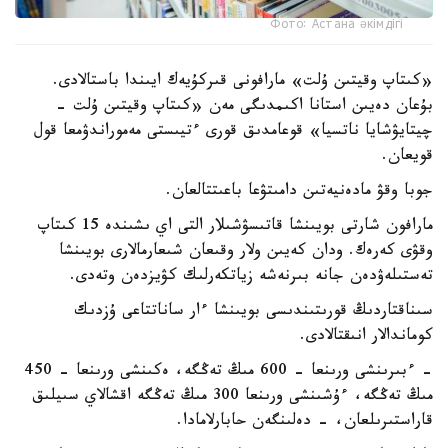
Фото: Астана әкімдігі
«كىتاپ وقيتىن ۇلت» مارافونى قىركۇيەك ايىندا باستالادى.
بۇعان دەيىن استانا اكىمدىگى مەن «كىتاپ وقيتىن ۇلت -
چيتايۋشايا ناتسيا» قوعامدىق قورى ءتيىستى مەموراندۋمعا قول
قويعان.
جوبا وقۋ مادەنيەتىن دامىتۋعا باعىتتالعان.
مارافون شارتى بويىنشا قاتىسۋشىلار التى اي ىشىندە 15 كىتاپ
وقۋى كەرەك. ودان كەيىن ولار وقىعان شىعارمالارى بويىنشا
تەستىلەۋدەن جانە بىرنەشە زياتكەرلىك كۋيزدەن وتەدى.
سىناقتاردىڭ قورىتىندىسى بويىنشا ءار ساناتتاعى ۇزدىك
كوماندالار انىقتالادى.
- ءبىرىنشى ورىنعا - 600 مىڭ تەڭگە، ەكىنشى ورىنعا - 450
مىڭ تەڭگە، ءۇشىنشى ورىنعا 300 مىڭ تەڭگە اقشالاي سىيلىق
قاراستىرىلعان، - دەلىنگەن حابارلامادا.