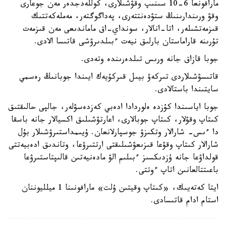
مارافونعا 6-10 سىنىپ وقۋشىلارى، كوللەدجدەر مەن جوعارى
وقۋ ورىندارىنىڭ ستۋدەنتتەرى، پەداگوگتەر، مەملەكەتتىك
قىزمەتشىلەر، اتا-انالار، سونداي-اق ماماندىعى مەن قىزمەت
تۇرىنە قاراماستان بارلىق نيەت ءبىلدىرۋشى قاتىسا الادى.
جوبا قازاق جانە ورىس تىلدەرىندە وتەدى.
قاتىسۋشىلاردى تىركەۋ بيىل قىركۇيەك ايىندا جوبانىڭ رەسمي
سايتىندا باستالادى.
جوبا اياسىندا كۇزدە ەلوردادا ادەبي كەزدەسۋلەر، جالپى حالىقتىق
كىتاپ وقۋلار، كىتاپ جوبالارى، اعارتۋشىلىق اكسيالار جانە باسقا
دا ءىس- شارالار وتكىزۋ جوسپارلانعان. ۇيىمداستىرۋشىلار بۇل
شارالار كىتاپ وقۋعا قىزىعۋشىلىقتى ارتتىرۋعا، وتاندىق ادەبيەتتى
قولداۋعا جانە ۇزدىكسىز ءبىلىم الۋ مادەنيەتىن قالىپتاستىرۋعا
باعىتتالعانىن اتاپ ءوتتى.
ايتا كەتەيىك، «كىتاپ وقيتىن ۇلت» مارافونىنا 1 ميلليوننان
استام ادام قاتىسادى.