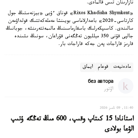
نازارىنان تىس قالمادى.
«Rixos Khadisha Shymkent» قوناق ءۇيى «بيزنەستىڭ جول
كارتاسى-2020» باعدارلاماسى بويىنشا مەملەكەتتىك قولداۋمەن
سالىندى. كاسىپكەرلىك باسقارماسىنىڭ مالىمەتتەرىنشە، جوبانىڭ
جالپى قۇنى 350 ميلليون تەڭگەنى قۇراعان، سونىڭ ىشىندە
قارىز قاراجات پەن جەكە قاراجات بار.
مادەنيەت
قوعام
ايماق
без автора
اۆتور
11:40, 09 تامىز 2026
استانادا 15 كىتاپ وقىپ، 600 مىڭ تەڭگە ۇتىپ
الۋعا بولادى