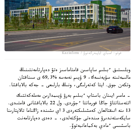
فوتو: اعىباي اياپبەرگەنوۆ / Kazinform
وبلىستىق ءبىلىم ساپاسىن قامتاماسىز ەتۋ دەپارتامەنتىنىڭ
مالىمەتىنە سۇيەنسەك، 9 ۇيىم نەمەسە %69,3 ى سىناقتان
وتكەن جوق. ايتا كەتەرلىگى، ونىڭ بارلىعى - جەكە بالاباقشا.
- مامىر ايىنان باستاپ ءبىلىم بەرۋ ۇيىمدارىن مەملەكەتتىك
اتتەستاتتاۋ جاڭا فورماتتا ءجۇردى. ول 22 بالاباقشانى قامتىدى.
13 ىنە انىقتالعان كەمشىلىكتەردى 3 اي ىشىندە زاڭناما تالاپتارىنا
سايكەستەندىرۋ مىندەتى جۇكتەلدى، - دەدى دەپارتامەنت
باسشىسى ءمادي بەكماعانبەتوۆ.