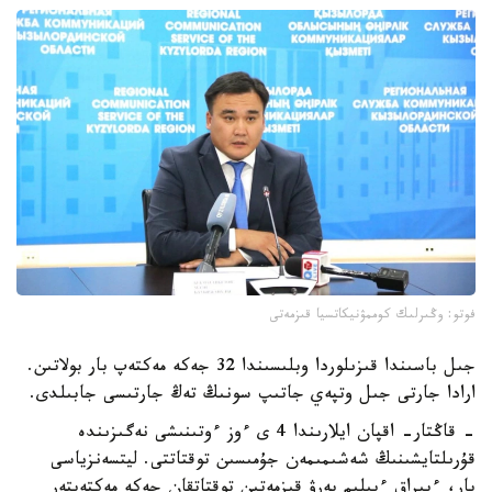
فوتو: وڭىرلىك كوممۋنيكاتسيا قىزمەتى
جىل باسىندا قىزىلوردا وبلىسىندا 32 جەكە مەكتەپ بار بولاتىن.
ارادا جارتى جىل وتپەي جاتىپ سونىڭ تەڭ جارتىسى جابىلدى.
- قاڭتار- اقپان ايلارىندا 4 ى ءوز ءوتىنىشى نەگىزىندە
قۇرىلتايشىنىڭ شەشىمىمەن جۇمىسىن توقتاتتى. ليتسەنزياسى
بار، ءبىراق ءبىلىم بەرۋ قىزمەتىن توقتاتقان جەكە مەكتەپتەر