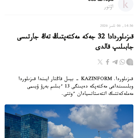
без автора
اۆتور
14:56, 06 تامىز 2026
قىزىلوردادا 32 جەكە مەكتەپتىڭ تەڭ جارتىسى
جابىلىپ قالدى
قىزىلوردا. KAZINFORM - بيىل قاڭتار ايىندا قىزىلوردا
وبلىسىنداعى مەكتەپكە دەيىنگى 13 ءبىلىم بەرۋ ۇيىمى
مەملەكەتتىك اتتەستاتسيادان ءوتتى.