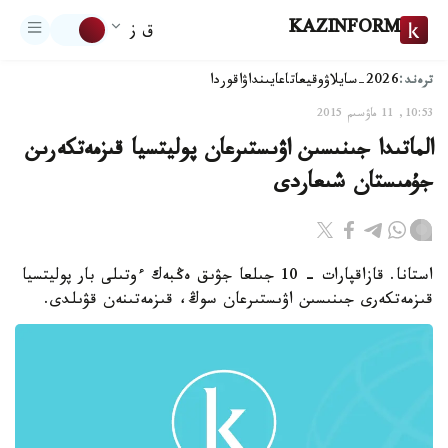
KAZINFORM
ق ز
ترەند:
2026-سايلاۋ
وقيعا
تاعايىنداۋ
اقوردا
10:53, 11 ماۋسىم 2015
الماتىدا جىنىسىن اۋىستىرعان پوليتسيا قىزمەتكەرىن
جۇمىستان شىعاردى
استانا. قازاقپارات - 10 جىلعا جۋىق ەڭبەك ءوتىلى بار پوليتسيا
قىزمەتكەرى جىنىسىن اۋىستىرعان سوڭ، قىزمەتىنەن قۋىلدى.