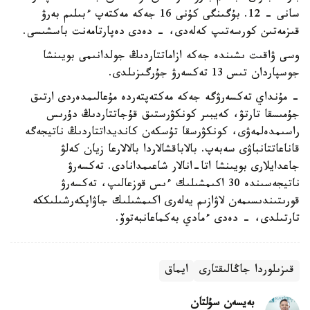
سانى - 12. بۇگىنگى كۇنى 16 جەكە مەكتەپ ءبىلىم بەرۋ
قىزمەتىن كورسەتىپ كەلەدى، - دەدى دەپارتامەنت باسشىسى.
وسى ۋاقىت ىشىندە جەكە ازاماتتاردىڭ جولدانىمى بويىنشا
جوسپاردان تىس 13 تەكسەرۋ جۇرگىزىلدى.
- مۇنداي تەكسەرۋگە جەكە مەكتەپتەردە مۇعالىمدەردى ارتىق
جۇمىسقا تارتۋ، كەيبىر كونكۋرستىق قۇجاتتاردىڭ دۇرىس
راسىمدەلمەۋى، كونكۋرسقا تۇسكەن كانديداتتاردىڭ ناتيجەگە
قاناعاتتانباۋى سەبەپ. بالاباقشالاردا بالالارعا زيان كەلۋ
جاعدايلارى بويىنشا اتا-انالار شاعىمدانادى. تەكسەرۋ
ناتيجەسىندە 30 اكىمشىلىك ءىس قوزعالىپ، تەكسەرۋ
قورىتىندىسىمەن لاۋازىم يەلەرى اكىمشىلىك جاۋاپكەرشىلىككە
تارتىلدى، - دەدى ءمادي بەكماعانبەتوۆ.
قىزىلوردا جاڭالىقتارى
ايماق
بەيسەن سۇلتان