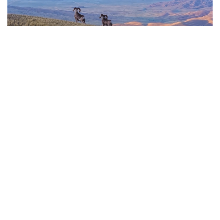
Фото: Видеодан алынған кадр
باياناۋىلدىڭ اسقاق تاۋلارىندا ەركىن جۇرگەن ارقارلار ۆيدەوعا
ءتۇسىپ قالدى.
ادەتتە ادامدار كوزىنەن تاسا جەردە، بيىك تاۋ باسىندا جايىلاتىن
سۇتقورەكتىلەر كادرعا سيرەك ىلىگەدى.
- سوڭعى ساناقتار بويىنشا، ۇلتتىق پاركتىڭ اۋماعىندا بۇل
جانۋاردىڭ 781 ءى ءجۇر. ولار ۇنەمى تاۋلى ايماقتى مەكەندەپ،
ۇشار باستارىندا جايىلادى. قاراشا-قازان ايلارىندا كۇيەككە
تۇسەدى. سول كەزدە قۇلجاسى مەن ۇرعاشىسى بىرگە جايىلادى.
ودان كەيىنگى ۋاقىتتا قۇلجالارى بولەك جۇرەدى،-دەپ حابارلادى