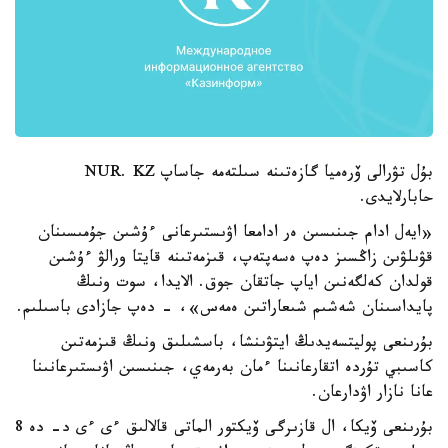
بۇل تۋرالى ۆرەميا گازەتىنە سىلتەمە جاساپ NUR. KZ
حابارلايدى.
«ايەل ادام جىنىسىن ەر ادامعا اۋىستىرعانى ءۇشىن جۇمىسىنان
قۋىلۋىن زاڭسىز دەپ ەسەپتەپ، قىزمەتىنە قايتا ورالۋ ءۇشىن
قولدان كەلگەنىن اياپ جاتقان جوق. الايدا، سوت ونىڭ
پايداسىنان شەشىم شىعاراتىن ەمەس»، - دەپ جازادى باسىلىم.
بۇرىنعى پوليتسەيدىڭ ايتۋىنشا، باسشىلىق ونىڭ قىزمەتىن
كاسىبي تۇردە اتقارعانىنا ءمان بەرمەي، جىنىسىن اۋىستىرعانىنا
عانا نازار اۋدارعان.
بۇرىنعى ۆيكا، ال قازىرگى ۆيكتور الماتى قالالىق ءى ءى د- دە 8