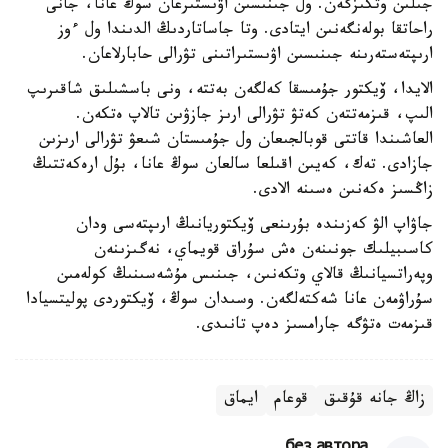
جىلىن وتكىزگەن. ول جىنىسىن اۋىستىرعان سوڭ عانا، جانى
راحاتقا بولەنگەنىن ايتادى. وتا جاساتاردىڭ الدىندا ول ءوز
ارىپتەستەرىنە جىنىسىن اۋىستىراتىنى تۋرالى حابارلاعان.
الايدا، ۆيكتور جۇمىسقا كەلگەن بەتتە، ونى باسشىلىق شاقىرىپ
الىپ، قىزمەتتەن كەتۋ تۋرالى ارىز جازۋىن تالاپ ەتكەن.
العاشىندا قاتتى قوبالجىعان ول جۇمىستان شىعۋ تۋرالى ارىزىن
جازادى. تەك، كەيىن اقىلعا سالعان سوڭ عانا، بۇل ارەكەتتىڭ
زاڭسىز ەكەنىن ەسىنە الادى.
جاۋاپ الۋ كەزىندە بۇرىنعى ۆيكتوريانىڭ ارىپتەسى ودان
كاسىبيلىك جونىنەن ەش سۇراق قويماي، نەگىزىنەن
وپەراتسيانىڭ قالاي وتكەنىن، جىنىس مۇشەسىنىڭ كولەمىن
سۇراۋمەن عانا شەكتەلگەن. وسىدان سوڭ، ۆيكتوردى پوليتسيادا
قىزمەت ەتۋگە جارامسىز دەپ تانىدى.
زاڭ جانە قۇقىق
قوعام
ايماق