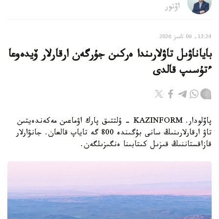
اۆتور
13:24, 06 تامىز 2026
باياناۋىل تاۋلارىندا ەركىن جۇرگەن ارقارلار ۆيدەوعا
ءتۇسىپ قالدى
پاۆلودار. KAZINFORM - ۇلتتىق پارك اۋماعىن مەكەندەيتىن
تاۋ ارقارلارىنىڭ سانى بۇگىندە 800 گە تاياپ قالعان. جانۋارلار
قازاقستاننىڭ قىزىل كىتابىنا ەنگىزىلگەن.