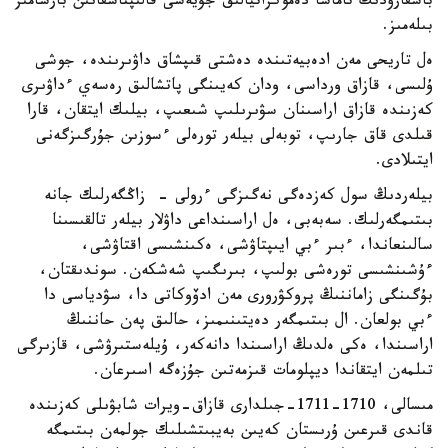
باسقارۋدىڭ تاماشا دەموكراتيالىق جۇيەسى قالىپتاسقانىن بارشامىز
بىلەمىز.
ەل تاريحى مەن ادەبيەتىندە دەشتى قىپشاق داۋىرىندە، جوشى
ۇلىسى، قازاق ورداسى، ودان كەيىنگى پاتشالىق رەسەي ءداۋىرى
كەزىندە قازاق اراسىنان سۋىرىلىپ شىعىپ، بيلىك ايتقان، قارا
قىلدى قاق جارىپ، توبەلى بيلەر تورەلى ءسوزىن جۇرگىزگەنى
ايتىلادى.
بيلەردىڭ سول كەزدەگى نەگىزگى ءرولى - زاڭگەرلىك جانە
بىتىمگەرلىك. سەبەبى، ەل اراسىنداعى داۋلار بيلەر تالقىسىنا
سالىنعاندا، ءبىر ءبي ايىپتاۋشى، ەكىنشىسى اقتاۋشى،
ءۇشىنشىسى تورەشى بولىپ، بىرىگىپ شەشكەن. سوندىقتان،
بۇگىنگى زاماننىڭ پروكۋرورى مەن ادۆوكاتى دا، سۋدياسى دا
ءبي بولعان. ال بىتىمگەر دەيتىنىمىز، حالىق پەن حاننىڭ
اراسىندا، ەكى ەلدىڭ اراسىندا دانەكەر، ۇيلەستىرۋشى، قازىرگى
تىلمەن ايتقاندا ديپلومات قىزمەتىن جۇزەگە اسىرعان.
مىسالى، 1710-1711-جىلدارى قازاق-ويرات شابۋىلى كەزىندە
قاندى قىرعىن ۇرىستان كەيىن بەيبىتشىلىك جولمەن بىتىمگە