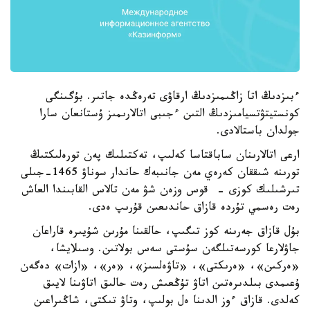
ءبىزدىڭ اتا زاڭىمىزدىڭ ارقاۋى تەرەڭدە جاتىر. بۇگىنگى
كونستيتۋتسيامىزدىڭ التىن ءجىبى اتالارىمىز ۇستانعان سارا
جولدان باستالادى.
ارعى اتالارىنان ساباقتاسا كەلىپ، تەكتىلىك پەن تورەلىكتىڭ
تورىنە شىققان كەرەي مەن جانىبەك حاندار سوناۋ 1465-جىلى
تىرشىلىك كوزى - قوس وزەن شۋ مەن تالاس القابىندا العاش
رەت رەسمي تۇردە قازاق حاندىعىن قۇرىپ ەدى.
بۇل قازاق جەرىنە كوز تىگىپ، حالقىنا مۇرىن شۇيىرە قاراعان
جاۋلارعا كورسەتىلگەن سۇستى سەس بولاتىن. وسىلايشا،
«ەركىن»، «ەرىكتى»، «تاۋەلسىز»، «ەر»، «ازات» دەگەن
ۇعىمدى بىلدىرەتىن اتاۋ تۇڭعىش رەت حالىق اتاۋىنا لايىق
كەلدى. قازاق ءوز الدىنا ەل بولىپ، وتاۋ تىكتى، شاڭىراعىن