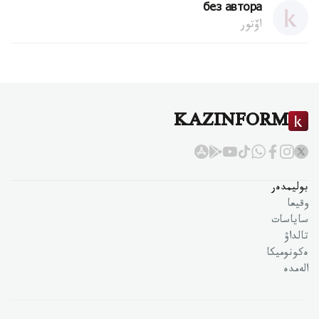
без автора
اۆتور
KAZINFORM
بوليمدەر
وقيعا
ساياسات
تالداۋ
ەكونوميكا
الەمدە