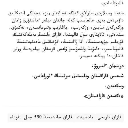
قالىپتاسادى.
مىنە، وسىلاردى سارالاي كەلگەندە ايتارىمىز، ەجەلگى انتيكالىق
داۋىردەن بەرى جالعاسىپ كەلە جاتقان بيلەر ءداستۇرى زامان
وزگەرگەن سايىن، وزگەرىپ، جاڭارىپ وتىرعانىمەن، نەگىزى،
مىندەتى، تالاپتارى سول قالپىندا. قازاق ەلىنىڭ مەملەكەتتىك
قۇرىلىم جۇيەسىنىڭ، اتا زاڭىنىڭ، قۇقىقتىق مادەنيەتىنىڭ
قالىپتاسىپ، دامۋىنا ولشەۋسىز ۇلەس قوسقان بيلەردىڭ ورنى
قاشان دا بيىكتە دەيمىز.
دوسجان ءامىروۆ،
شىعىس قازاقستان وبلىستىق سوتىنىڭ ءتوراعاسى.
وسكەمەن.
«ەگەمەن قازاقستان»
قازاق تاريحى
مادەنيەت
قازاق حاندىعىنا 550 جىل
قوعام