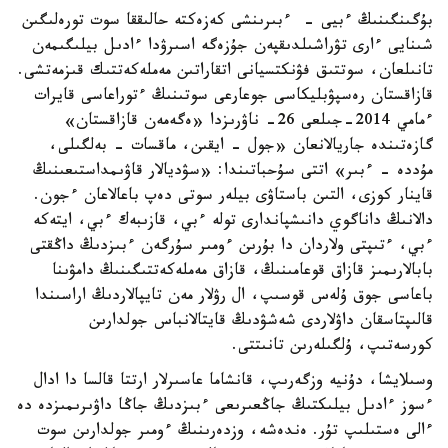
بۇگىنگىنىڭ ءبيى - ءبىرىنشى كەزەكتە حالىققا سوت تورەلىگىن
شىنايى ءارى تۋراشىلدىقپەن جۇزەگە اسىرۋدا ءادىل بيلىگىمەن
تانىلعان، سوتتىق فۋنكتسيانى اتقاراتىن مەملەكەتتىك قىزمەتشى.
قازاقستان رەسپۋبليكاسى جوعارعى سوتىنىڭ ءتوراعاسى قايرات
ءمامي 2014-جىلعى 26- ناۋرىزدا «ەگەمەن قازاقستان»
گازەتىندە جاريالانعان «جول - ايقىن، ماقسات - بەلگىلى،
مۇددە - ءبىر» اتتى سۇحباتىندا: «سۋديالار قاۋىمداستىعىنىڭ
قاينار كوزى، التىن باستاۋى بيلەر سوتى دەپ باعالاعان ءجون.
دالانىڭ داناگوي دانىشپاندارى تولە ءبي، قازىبەك ءبي، ايتەكە
ءبي، ءتىپتى ولاردان دا بۇرىن ءومىر سۇرگەن ءبىزدىڭ داڭقتى
بابالارىمىز قازاق قوعامىنىڭ، قازاق مەملەكەتتىگىنىڭ دامۋىنا
باعاسى جوق ۇلەس قوسىپ، ال رۋلار مەن تايپالاردىڭ اراسىندا
قالىپتاسقان داۋلاردى شەشۋدىڭ قايتالانباس جولدارىن
كورسەتىپ، ۇلگىلەرىن تانىتتى.
وسىلايشا، دۇنيە وزگەرىپ، قانشاما عاسىرلار ارتتا قالسا دا ادال
ءسوز ءادىل بيلىكتىڭ جاڭعىرىعى ءبىزدىڭ جاڭا داۋىرىمىزدە دە
ءالى ەستىلىپ تۇر. ەندەشە، وزدەرىنىڭ ءومىر جولدارىن سوت