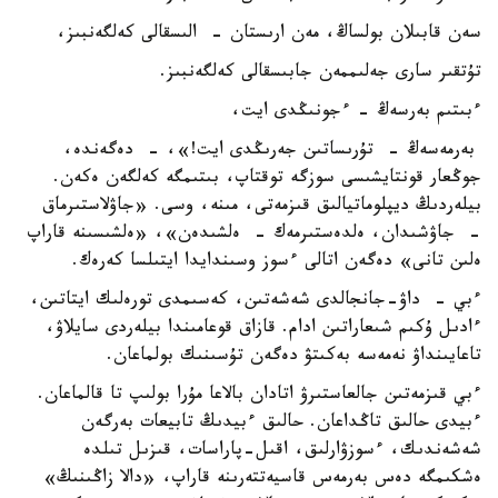
سەن قابىلان بولساڭ، مەن ارىستان - الىسقالى كەلگەنبىز،
تۇتقىر سارى جەلىممەن جابىسقالى كەلگەنبىز.
ءبىتىم بەرسەڭ - ءجونىڭدى ايت،
بەرمەسەڭ - تۇرىساتىن جەرىڭدى ايت!»، - دەگەندە،
جوڭعار قونتايشىسى سوزگە توقتاپ، بىتىمگە كەلگەن ەكەن.
بيلەردىڭ ديپلوماتيالىق قىزمەتى، مىنە، وسى. «جاۋلاستىرماق
- جاۋشىدان، ەلدەستىرمەك - ەلشىدەن»، «ەلشىسىنە قاراپ
ەلىن تانى» دەگەن اتالى ءسوز وسىندايدا ايتىلسا كەرەك.
ءبي - داۋ-جانجالدى شەشەتىن، كەسىمدى تورەلىك ايتاتىن،
ءادىل ۇكىم شىعاراتىن ادام. قازاق قوعامىندا بيلەردى سايلاۋ،
تاعايىنداۋ نەمەسە بەكىتۋ دەگەن تۇسىنىك بولماعان.
ءبي قىزمەتىن جالعاستىرۋ اتادان بالاعا مۇرا بولىپ تا قالماعان.
ءبيدى حالىق تاڭداعان. حالىق ءبيدىڭ تابيعات بەرگەن
شەشەندىك، ءسوزۋارلىق، اقىل-پاراسات، قىزىل تىلدە
ەشكىمگە دەس بەرمەس قاسيەتتەرىنە قاراپ، «دالا زاڭىنىڭ»