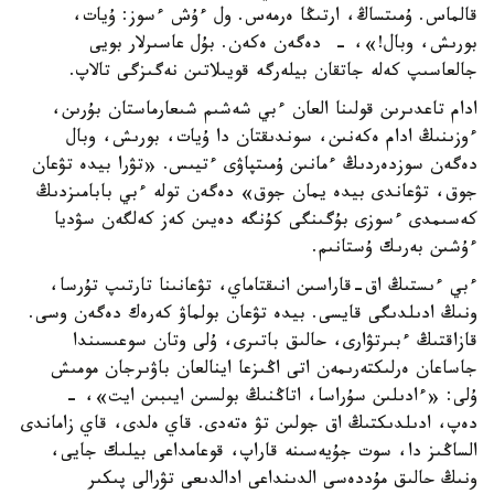
قالماس. ۇمىتساڭ، ارتىڭا ەرمەس. ول ءۇش ءسوز: ۇيات،
بورىش، وبال!»، - دەگەن ەكەن. بۇل عاسىرلار بويى
جالعاسىپ كەلە جاتقان بيلەرگە قويىلاتىن نەگىزگى تالاپ.
ادام تاعدىرىن قولىنا العان ءبي شەشىم شىعارماستان بۇرىن،
ءوزىنىڭ ادام ەكەنىن، سوندىقتان دا ۇيات، بورىش، وبال
دەگەن سوزدەردىڭ ءمانىن ۇمىتپاۋى ءتيىس. «تۋرا بيدە تۋعان
جوق، تۋعاندى بيدە يمان جوق» دەگەن تولە ءبي بابامىزدىڭ
كەسىمدى ءسوزى بۇگىنگى كۇنگە دەيىن كەز كەلگەن سۋديا
ءۇشىن بەرىك ۇستانىم.
ءبي ءىستىڭ اق-قاراسىن انىقتاماي، تۋعانىنا تارتىپ تۇرسا،
ونىڭ ادىلدىگى قايسى. بيدە تۋعان بولماۋ كەرەك دەگەن وسى.
قازاقتىڭ ءبىرتۋارى، حالىق باتىرى، ۇلى وتان سوعىسىندا
جاساعان ەرلىكتەرىمەن اتى اڭىزعا اينالعان باۋىرجان مومىش
ۇلى: «ءادىلىن سۇراسا، اتاڭنىڭ بولسىن ايىبىن ايت»، -
دەپ، ادىلدىكتىڭ اق جولىن تۋ ەتەدى. قاي ەلدى، قاي زاماندى
الساڭىز دا، سوت جۇيەسىنە قاراپ، قوعامداعى بيلىك جايى،
ونىڭ حالىق مۇددەسى الدىنداعى ادالدىعى تۋرالى پىكىر