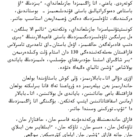
كوتەردى. ياعني، اتا زاڭىمىزدا جازىلعانداي، ءبىزدىڭ ءاۋ
باستاعى دەموكراتيالىق باستى قۇندىلىعىمىز - بوستاندىق،
ەركىندىك، تاۋەلسىزدىك دەگەن ۇعىمدارمەن استاسىپ جاتىر.
كونستيتۋتسيامىزدا جازىلعانداي، وتكەننەن ءتالىم الا بىلگەن،
ەل بىرلىگىن تاۋەلسىزدىگىمىزدىڭ باستى قاعيدالارىنىڭ ءبىرى
ەتىپ قادىرلەگەن حالقىمىز، اۋەل باستان-اق تاعدىرى تامىرلاس
قازاقستان مەملەكەتىندەگى 130 دان استام ۇلت وكىلدەرىمەن
ءبىر شاڭىراق استىنا جۇدىرىقتاي جۇمىلىپ، ەلىمىزدىڭ باياندى
بولاشاعى ءۇشىن تالماي ەڭبەك ەتۋدە.
اۋزى دۋالى اتا-بابالارىمىز، ۇلى كوش باستاۋىندا بولعان
حاندارىمىز بەن بيلەرىمىز دە ۇرپاعىنا تەك قانا بىرلىكتە بولعان
قازاقتىڭ باعى جاناتىنىن، باياندى ەل بولاتىنىن، اتا-بابالار
ارمانىن اسقاقتاتاتىنىن ايتىپ كەتكەن. بۇگىنگى اتا زاڭىمىزدىڭ
دا ءتۇپ-توركىنى وسىندا جاتىر.
قازاق حاندىعىنىڭ وركەندەۋىنە قاسىم حان، حاقنازار حان،
تاۋەكەل حان، ەسىم حان، تاۋكە حان، ءابىلقايىر مەن ابىلاي
حان جانە قازاق ءۇشىن جان اياماي كۇرەسكەن سوڭعى