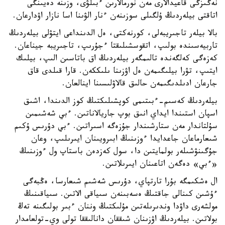
نەگىزگى قاعيدالارى مەن نورمالارىن ءبىلۋى، وزىنە دەيىنگى
اتاقتى بيلەردىڭ ۇلگىلى سوزىنەن ءنار الۋىنا اسا نازار اۋدارعان.
بالا بيلەر تاجىريبەلى، كورنەكتى، ەل الدىنداعى ايتۋلى بيلەردىڭ
تاربيەسىندە بولىپ، اتقوسشىلىقتا ءجۇرىپ، تاجىريبە جيناعان.
كەزەگى كەلگەندە تالىمگەر بيلەردىڭ اق باتاسىن الىپ، بيلىك
ايتىپ، تۋرا بيلىگىمەن ەل اۋزىنا ىلىككەن. قارا قىلدى قاق
جارعان ادىلدىگىمەن حالىق قالاۋلىسىنا اينالعان.
بيلەردىڭ كەسىم-ءبىتىمى كوپشىلىكتىڭ كوز الدىندا، اشىق
اسپان استىندا ايداي انىق بوپ جاريالاناتىن. ءبي شەشىمىن
سۇلتاندار مەن ستارشىندار جۇزەگە اسىراتىن. ءبي دۇرىس ۇكىم
شىعارماعان جاعدايدا ءوزىنىڭ ابىرويىنان ايىرىلىپ، وعان
جۇگىنۋشىلەر بولمايتىن دا، سول كەزدەن باستاپ ول ءوزىنىڭ
«ءبي» دەگەن اتاعىنان ايىرىلاتىن.
ال ەشكىمگە بۇرا تارتپاي، دۇرىس شەشىم شىعارسا، ەڭبەگى
ءۇشىن كىنالى جاقتىڭ ەسەبىنەن سىياقى الاتىن. سىياقىنىڭ
مولشەرى داۋدا وندىرىلەتىن مۇلىكتىڭ وننان ءبىر بولىگىنە تەڭ
بولاتىن. بيلەردىڭ اۋزىنان شىققان دانالىققا تولى وي-تولعامدار