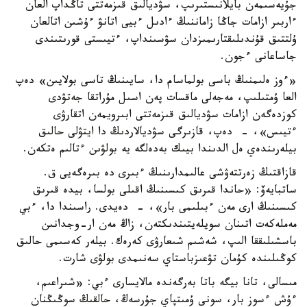
جۇيەسىمەن بايلانىستىرىپ، سۋديالىق قىزمەتتى تاڭداپ العان
ءاربىر ازامات جاڭا زاماننىڭ ءادىل ءبيى اتانۋ ءۇشىن اتالعان
ۇلتتىق قۇندىلىقتارىمىزدان سۋسىنداپ، ءتيىستى قورىتىندى
جاساعانى ءجون.
«ءوز ەلىمنىڭ باسى بولماسام دا، سايىنىڭ تاسى بولايىن» دەپ
العا ۇمتىلىپ، مەجەلى ماقسات پەن اسىل مۇراتقا جەتۋدى
كوزدەگەن ازامات سۋديالىق قىزمەتتى ابىرويمەن اتقارۋى
ءتيىس»، - دەپ، قازىرگى سۋديالاردىڭ دا ايتۋلى حالىق
بيلەرىندەي ەل الدىندا بيىك بەدەلگە يە بولۋىن ءتالىم ەتكەن.
قازاقتىڭ زەرتتەۋشى عالىمدارىنىڭ ءبىرى دە بىرەگەيى ق.
ساتبايەۆ: «حاندا قىرىق كىسىنىڭ اقىلى بولسا، بيدە قىرىق
كىسىنىڭ ارى مەن ءبىلىمى بار»، - دەيدى. راسىندا دا، ءبي
مەملەكەت اتىنان سويلەيتىندىكتەن، زاڭ مەن ار-وجدانىن
باسشىلىققا الىپ، شەشىم شىعارۋى كەرەك. بيلەر كەسىمى حالىق
كوڭىلىندە كۇمان تۋعىزباستاي سەنىمدى بولۋى شارت.
مىسالى، تانا بيگە باتا بەرگەندە مالايسارى ءبي: «شىراعىم،
ءۇش ءسوز بار، سونى ۇمىتپاي جۇرسەڭ، حالقىڭ سوڭىڭنان