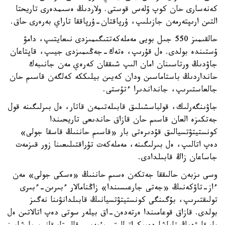
كەنەسارى حان كوپ ۇلەس قوستى. ولاردىڭ ەسىمدەرى تاريحتا
التىن ارىپتەرمەن جازىلىپ، ۇرپاقتان-ۇرپاققا تاراي بەرەرى حاق.
حالقىمىز 550 جىل بويى مەملەكەتتىگىمىزدى نىعايتىپ، دامۋ
ۇستىندە بولدى. ەل قۇرىپ، ەتەك-جەڭىمىزدى جيىپ، قاپتاعان
جاۋدىڭ ورتاسىنان امان الىپ شىققان كەرەي مەن جانىبەك
حانداردىڭ باستاماسىن ودان كەيىن بيلىككە كەلگەن قاسىم حان
جالعاستىرىپ، جانداندىرا ءتۇستى.
جاۋىنگەرلىك، قولباسشىلىق قابىلەتىمەن قاتار، ەل بىرلىگىنە قول
جەتكىزە العان قاسىم حان قازاق حاندىعى تاريحىندا
كونستيتۋتسيالىق قۇدىرەتى بار «قاسىم حاننىڭ قاسقا جولى»
دەپ اتالىپ، ەل بىرلىگىنە، مەملەكەت تۇراقتىلىعىنا زور قىزمەت
جاساعان زاڭ قابىلدادى.
وسى ىزبەن حالىققا جەتكەن ەسىم حاننىڭ «ەسكى جولى» مەن
ءاز-تاۋكەنىڭ «جەتى جارعىسىندا» زاڭنامالار ءبىرىن-ءبىرى
تولىقتىرىپ، بۇگىنگى كونستيتۋتسيانىڭ قابىلدانۋىنا نەگىز
بولدى. قازاق قوعامىندا ەرتەدەن-اق بيلەر سوتى دەپ اتالاتىن ەل