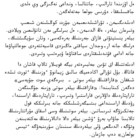
ەل اۋزىندا تارالىپ، جاتتالسا، ونداعى نەگىزگى وي ەلدى
جاقسىلىققا، دۇرىس جولعا جەتەلەگەن.
ادىلدىگىمەن، تۋراشىلدىعىمەن جۇرت كوڭىلىنەن شىعىپ
وتىرعان بيلەر، ەڭ الدىمەن، ەل بىرلىگى مەن تاتۋلىعىن ويلادى.
بيلەر ينستيتۋتى قازاق جەرىنىڭ بەرەكەسى، وتان سۇيگىشتىك،
ەرلىك جانە ار-وجدان سياقتى ماڭىزدى قاسيەتتەردى جوعالتپاۋعا
جانە ادامي قۇندىلىقتاردى ساقتاۋعا ۇيرەتىپ وتىردى.
ادىلەتتىڭ اق تۋىن جەلبىرەتەر بيگە قويىلار تالاپ قاشان دا
قاتاڭ. بۇل تۋرالى اكادەميك سالىق زيمانوۆ ءوزىنىڭ ءتورت تىلدە
شىققان «قازاقتىڭ بيلەر سوتى - بىرەگەي سوت جۇيەسى»
دەگەن كىتابىندا: «قازاقتىڭ بيلەر سوتى وزىنە جۇگىنگەن
تاراپتاردىڭ داۋلارىن قاراستىرا وتىرىپ، تاراپتاردىڭ اراسىندا،
رۋدىڭ اراسىنداعى بىتىمگەرشىلىككە جانە بىرلىككە قول
جەتكىزۋگە تىرىساتىن. بيلەر سوتىنىڭ وسى اسقاق مۇراتتارىنىڭ
تالابىنا جاۋاپ بەرۋ ءۇشىن بيلەر دالا دانالارىنىڭ مەكتەبىنەن
وتۋگە، الدىڭعى ۇلى بيلەردىڭ سىنىنان سۇرىنبەۋگە ءتيىس
بولعان» دەپ جازعان.