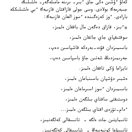
كەلۋ ءۇشىن ەكى جاق ءبىر- ىرىنە مامىلەگەر- ەلشىلىك
جىبەرمەك بولادى. وسى جولى قازاقتان قازىبەك ءبي ەلشىلىككە
بارادى. ءوز كەزەگىندە ءسوز العان قازىبەك:
«ءبىز، قازاق دەگەن مال باققان ەلمىز،
سوقتىقپاي جاي جاتقان ەلمىز،
باسىمىزدان قۇت-بەرەكە قاشپاسىن دەپ،
جەرىمىزدىڭ شەتىن جاۋ باسپاسىن دەپ،
نايزاعا ۇكى تاققان ەلمىز.
ەشبىر دۇشپان باسىنباعان ەلمىز،
باسىمىزدان ءسوز اسىرماعان ەلمىز،
دوستىقتى ساقتاي بىلگەن ەلمىز،
ءدام-تۇزدى اقتاي بىلگەن ەلمىز...
تانىمايتىن جات ەلگە - تانىسقالى كەلگەنبىز،
تانىسۋعا كونبەسەڭ - شابىسقالى كەلگەنبىز.