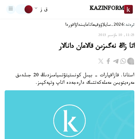
KAZINFORM
ق ز
ترەند:
2026-سايلاۋ
وقيعا
تاعايىنداۋ
اقوردا
11:25, 10 ماۋسىم 2015
اتا زاڭ نەگىزىن قالاعان دانالار
استانا. قازاقپارات - بيىل كونستيتۋتسيامىزدىڭ 20 جىلدىق
مەرەيتويىن مەملەكەتتىك دارەجەدە اتاپ وتپەكپىز.