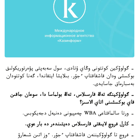
- گولوۆكين كوتتونى وڭاي ۇتادى، سول سەبەپتى پۋەرتوريكولىق
بوكسشى ودان قاشقاقتاپ ءجۇر. بىلايشا ايتقاندا، گەنا كوتتودان
بەسبارماق جاسايدى.
- گولوۆكينگە تەڭ قارسىلاس، تەڭ بولماسا دا، سوعان جاقىن
قاي بوكسشىنى اتاي الاسىز؟
- ورتا سالماقتاعى WBA چەمپيونى دەنيەل دجەيكوبس.
- كارل فروچ لايىقتى قارسىلاس دەيتىندەر دە بار عوي.
- فروچ تا گولوۆكيننەن قاشقاقتاپ ءجۇر. ءوز اتىن شىعارۋ