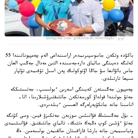
فوتو: instagram.com/ grekoroman_wrestlingkz
باكۋدە وتكەن جاسوسپىرىمدەر اراسىنداعى الەم چەمپيوناتىندا 55
كەلىگە دەيىنگى سالماق دارەجەسىندە التىن مەدال جەڭىپ العان
جاس بالۋانعا سۋ جاڭا اۆتوكولىك پەن اسىل تۇقىمدى تۇلپار
سىيعا تارتىلدى.
چەمپيون جەڭىستەن كەيىنگى اسەرىن ءبولىسىپ، جەتىستىككە
جەتۋ جولىندا قولداۋ كورسەتكەن جاتتىقتىرۋشىلارىنا، اتا-
اناسىنا جانە جانكۇيەرلەرگە العىسىن ءبىلدىردى.
- بۇل جەڭىستىڭ قۋانىشىن سوزبەن جەتكىزۋ قيىن. وسى كۇنگە
جەتۋ ءۇشىن كوپ ەڭبەك ەتتىك، تالماي جاتتىقتىق. قۋانىشىمدى
وتباسىممەن جانە بارشا قازاقستان حالقىمەن بولىسەمىن. ەڭ