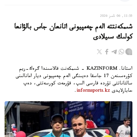
11:55, 06 تامىز 2026
شىمكەنتتە الەم چەمپيونى اتانعان جاس بالۋانعا
كولىك سىيلادى
استانا. KAZINFORM - شىمكەنت قالاسىندا گرەك-ريم
كۇرەسىنەن 17 جاسقا دەيىنگى الەم چەمپيونى ديار امانالىنى
سالتاناتتى تۇردە قارسى الىپ، قۇرمەت كورسەتتى، دەپ
حابارلايدى
informsports.kz
.