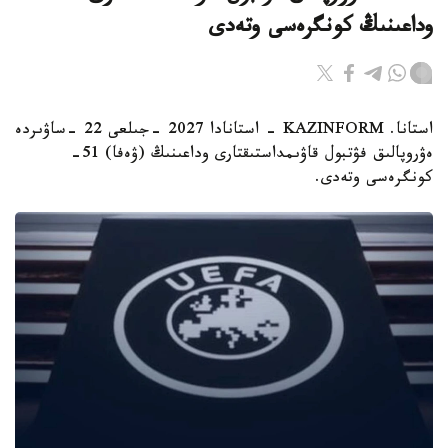
وداعىنىڭ كونگرەسى وتەدى
استانا. KAZINFORM - استانادا 2027 -جىلعى 22 -ساۋىردە
ەۋروپالىق فۋتبول قاۋىمداستىقتارى وداعىنىڭ (ۋەفا) 51-
كونگرەسى وتەدى.