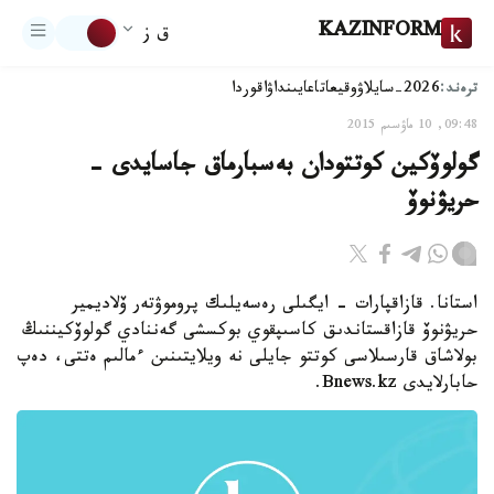
KAZINFORM
ق ز
ترەند:
2026-سايلاۋ
وقيعا
تاعايىنداۋ
اقوردا
09:48, 10 ماۋسىم 2015
گولوۆكين كوتتودان بەسبارماق جاسايدى -
حريۋنوۆ
استانا. قازاقپارات - ايگىلى رەسەيلىك پروموۋتەر ۆلاديمير
حريۋنوۆ قازاقستاندىق كاسىپقوي بوكسشى گەننادي گولوۆكيننىڭ
بولاشاق قارسىلاسى كوتتو جايلى نە ويلايتىنىن ءمالىم ەتتى، دەپ
حابارلايدى Bnews.kz.