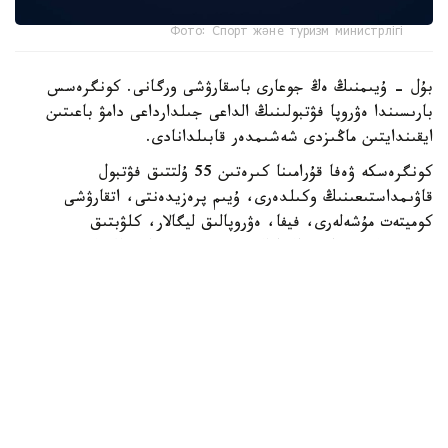
Фото: Спорт және туризм министрлігі
بۇل - ۇيىمنىڭ ەڭ جوعارى باسقارۋشى ورگانى. كونگرەسس
بارىسىندا ەۋروپا فۋتبولىنىڭ الداعى جىلدارداعى دامۋ باعىتىن
ايقىندايتىن ماڭىزدى شەشىمدەر قابىلدانادى.
كونگرەسكە ۋەفا قۇرامىنا كىرەتىن 55 ۇلتتىق فۋتبول
قاۋىمداستىعىنىڭ وكىلدەرى، ۇيىم پرەزيدەنتى، اتقارۋشى
كوميتەت مۇشەلەرى، فيفا، ەۋروپالىق ليگالار، كلۋبتىق
بىرلەستىكتەر جانە حالىقارالىق سپورت ۇيىمدارىنىڭ وكىلدەرى
قاتىسادى.
الداعى كونگرەستىڭ باستى ەرەكشەلىكتەرىنىڭ ءبىرى - سايلاۋ
ءراسىمىنىڭ ءوتۋى. ءدال وسى استانادا ۋەفا پرەزيدەنتى مەن
اتقارۋشى كوميتەت مۇشەلەرى سايلانادى.
قازاقستاننىڭ وسىنداي اۋقىمدى ءىس-شارانى وتكىزۋ قۇقىعىنا
يە بولۋى - ۋەفا- نىڭ ەلىمىزگە بىلدىرگەن جوعارى سەنىمىنىڭ
جانە حالىقارالىق دەڭگەيدەگى سپورتتىق ءىس-شارالاردى