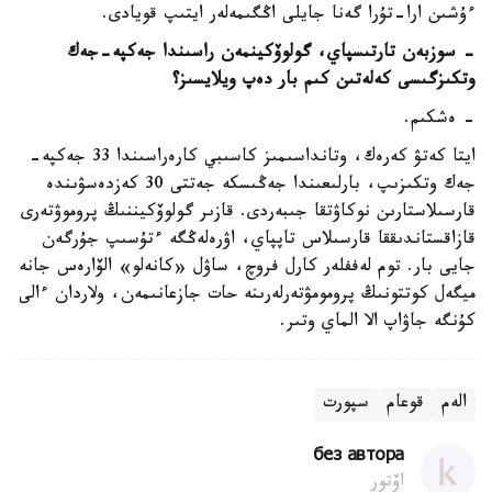
ءۇشىن ارا-تۇرا گەنا جايلى اڭگىمەلەر ايتىپ قويادى.
- سوزبەن تارتىسپاي، گولوۆكينمەن راسىندا جەكپە-جەك
وتكىزگىسى كەلەتىن كىم بار دەپ ويلايسىز؟
- ەشكىم.
ايتا كەتۋ كەرەك، وتانداسىمىز كاسىبي كارەراسىندا 33 جەكپە-
جەك وتكىزىپ، بارلىعىندا جەڭىسكە جەتتى 30 كەزدەسۋىندە
قارسىلاستارىن نوكاۋتقا جىبەردى. قازىر گولوۆكيننىڭ پروموۋتەرى
قازاقستاندىققا قارسىلاس تاپپاي، اۋرەلەڭگە ءتۇسىپ جۇرگەن
جايى بار. توم لەففلەر كارل فروچ، ساۋل «كانەلو» الۆارەس جانە
ميگەل كوتتونىڭ پرومومۋتەرلەرىنە حات جازعانىمەن، ولاردان ءالى
كۇنگە جاۋاپ الا الماي وتىر.
الەم
قوعام
سپورت
без автора
اۆتور