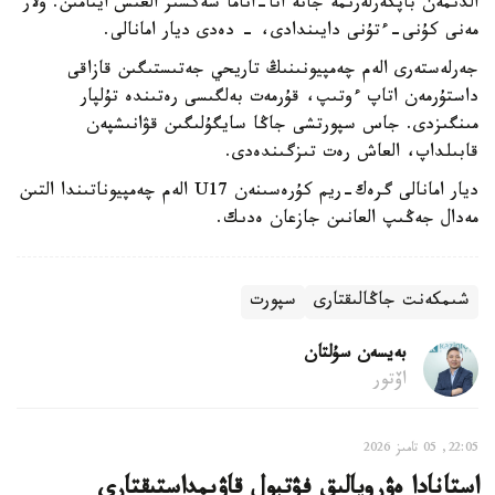
الدىمەن باپكەرلەرىمە جانە اتا-اناما شەكسىز العىس ايتامىن. ولار
مەنى كۇنى-ءتۇنى دايىندادى، - دەدى ديار امانالى.
جەرلەستەرى الەم چەمپيونىنىڭ تاريحي جەتىستىگىن قازاقى
داستۇرمەن اتاپ ءوتىپ، قۇرمەت بەلگىسى رەتىندە تۇلپار
مىنگىزدى. جاس سپورتشى جاڭا سايگۇلىگىن قۋانىشپەن
قابىلداپ، العاش رەت تىزگىندەدى.
ديار امانالى گرەك-ريم كۇرەسىنەن U17 الەم چەمپيوناتىندا التىن
مەدال جەڭىپ العانىن جازعان ەدىك.
شىمكەنت جاڭالىقتارى
سپورت
بەيسەن سۇلتان
اۆتور
22:05, 05 تامىز 2026
استانادا ەۋروپالىق فۋتبول قاۋىمداستىقتارى