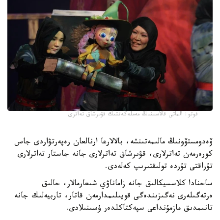
فوتو: الماتى قالاسىنىڭ مەملەكەتتىك قۋىرشاق تەاترى
ۆەدومستۆونىڭ مالىمەتىنشە، بالالارعا ارنالعان رەپەرتۋاردى جاس
كورەرمەن تەاترلارى، قۋىرشاق تەاترلارى جانە جاستار تەاترلارى
تۇراقتى تۇردە تولىقتىرىپ كەلەدى.
ساحنادا كلاسسيكالىق جانە زاماناۋي شىعارمالار، حالىق
ەرتەگىلەرى نەگىزىندەگى قويىلىمدارمەن قاتار، تاربيەلىك جانە
تانىمدىق مازمۇنداعى سپەكتاكلدەر ۇسىنىلادى.