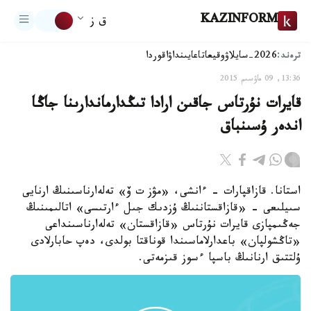
KAZINFORM
ق ز
ترەند:
2026-سايلاۋ
وقيعا
تاعايىنداۋ
اقوردا
13:36, 09 ماۋسىم 2015
قايرات نۇرتاس جاقىن ارادا تىڭدارماندارىنا جاڭا
اندەر ۇسىنباق
استانا. قازاقپارات - ءانشى، «مۋز ت ۆ» تەلەارناسىنىڭ ارنايى
سىيلىعى - «قازاقستاننىڭ ۇزدىك جىل ءارتىسى» اتالىمىنىڭ
جەڭىمپازى قايرات نۇرتاس «قازاقستان» تەلەارناسىنداعى
«تاڭشولپان» باعدارلاماسىندا قوناقتا بولدى، دەپ حابارلادى
ۇلتتىق ارنانىڭ باسپا ءسوز قىزمەتى.