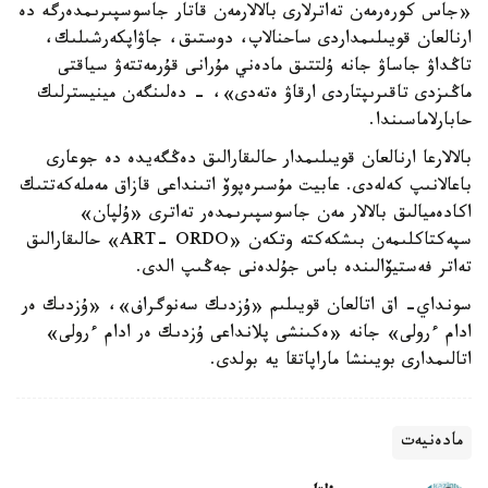
«جاس كورەرمەن تەاترلارى بالالارمەن قاتار جاسوسپىرىمدەرگە دە
ارنالعان قويىلىمداردى ساحنالاپ، دوستىق، جاۋاپكەرشىلىك،
تاڭداۋ جاساۋ جانە ۇلتتىق مادەني مۇرانى قۇرمەتتەۋ سياقتى
ماڭىزدى تاقىرىپتاردى ارقاۋ ەتەدى»، - دەلىنگەن مينيسترلىك
حابارلاماسىندا.
بالالارعا ارنالعان قويىلىمدار حالىقارالىق دەڭگەيدە دە جوعارى
باعالانىپ كەلەدى. عابيت مۇسىرەپوۆ اتىنداعى قازاق مەملەكەتتىك
اكادەميالىق بالالار مەن جاسوسپىرىمدەر تەاترى «ۇلپان»
سپەكتاكلىمەن بىشكەكتە وتكەن «ART- ORDO» حالىقارالىق
تەاتر فەستيۆالىندە باس جۇلدەنى جەڭىپ الدى.
سونداي- اق اتالعان قويىلىم «ۇزدىك سەنوگراف»، «ۇزدىك ەر
ادام ءرولى» جانە «ەكىنشى پلانداعى ۇزدىك ەر ادام ءرولى»
اتالىمدارى بويىنشا ماراپاتقا يە بولدى.
مادەنيەت