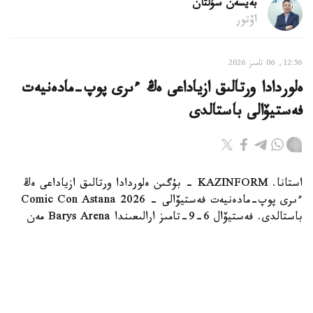
بەيسەن سۇلتان
اۆتور
12:56, 06 تامىز 2026
ەلوردادا ورتالىق ازياداعى ەڭ ءىرى پوپ-مادەنيەت
فەستيۆالى باستالدى
استانا. KAZINFORM - بۇگىن ەلوردادا ورتالىق ازياداعى ەڭ
ءىرى پوپ-مادەنيەت فەستيۆالى - Comic Con Astana 2026
باستالدى. فەستيۆال 6-9-تامىز ارالىعىندا Barys Arena مەن
«الاۋ» مۇز سارايىندا ءوتىپ جاتىر.