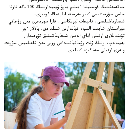
الدىنداعى الاڭدا ءوتتى. اكسيا بارىسىندا قالامىزداعى
جەكەمەنشىك قوسىمشا ءبىلىم بەرۋ ۇيىمدارىنىڭ 150-گە تارتا
جاس سۋرەتشىسى ءبىر مەزەتتە ابايدىڭ ءومىرى،
شىعارماشىلىعى، تابيعات ليريكاسى، قارا سوزدەرى مەن رۋحاني
مۇراسىنان شابىت الىپ، قيالدارىن شىڭدادى. بالالار ءوز
تۋىندىلارى ارقىلى اباي الەمىن شىعارماشىلىق تۇرعىدان
بەينەلەپ، ونىڭ ۇلت رۋحانياتىنداعى ورنى مەن تاعىلىمىن سۋرەت
ونەرى ارقىلى جەتكىزە ءبىلدى.