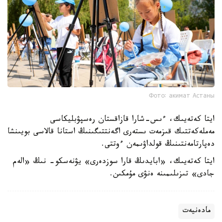
Фото: акимат Астаны
ايتا كەتەيىك، ءىس-شارا قازاقستان رەسپۋبليكاسى
مەملەكەتتىك قىزمەت ىستەرى اگەنتتىگىنىڭ استانا قالاسى بويىنشا
دەپارتامەنتىنىڭ قولداۋىمەن ءوتتى.
ايتا كەتەيىك، «ابايدىڭ قارا سوزدەرى» يۋنەسكو- نىڭ «الەم
جادى» تىزىلىمىنە ەنۋى مۇمكىن.
مادەنيەت