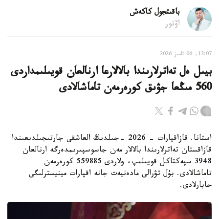
باقىتجول كاكەش
اۆتور
13:07, 06 تامىز 2026
بيىل ەل تەاترلارىندا بالالارعا ارنالعان قويىلىمداردى
560 مىڭعا جۋىق كورەرمەن تاماشالادى
استانا. قازاقپارات - 2026 -جىلدىڭ العاشقى جارتىجىلدىعىندا
قازاقستان تەاترلارىندا بالالار مەن جاسوسپىرىمدەرگە ارنالعان
3948 سپەكتاكل قويىلىپ، ولاردى 559885 كورەرمەن
تاماشالادى. بۇل تۋرالى مادەنيەت جانە اقپارات مينيسترلىگى
حابارلادى.