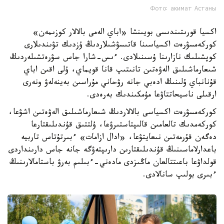
Фото: акимат Астаны
اكسيا قورىتىندىسى بويىنشا «اباي الەمى بالالار كوزىمەن»
كوركەمسۋرەت اكسياسىنا قاتىسۋشىلاردىڭ ۇزدىك تۋىندىلارى
كوپشىلىك نازارىنا ۇسىنىلادى. ءىس-شارا جاس سۋرەتشىلەردىڭ
شىعارماشىلىق الەۋەتىن تانىتىپ قانا قويماي، ۇلى اقىن اباي
قۇنانباي ۇلىنىڭ ادەبي جانە رۋحاني مۇراسىن بەينەلەۋ ونەرى
ارقىلى ناسيحاتتاۋعا مۇمكىندىك بەرەدى.
كوركەمسۋرەت اكسياسى بالالاردىڭ شىعارماشىلىق الەۋەتىن اشۋعا،
كوركەمدىك تالعامىن قالىپتاستىرۋعا، ۇلتتىق قۇندىلىقتارعا
دەگەن قۇرمەتىن نىعايتۋعا، «ادال ازامات» ءبىرتۇتاس تاربيە
باعدارلاماسىنىڭ قۇندىلىقتارىن دارىپتەۋگە جانە جاس دارىنداردى
قولداۋعا باعىتتالعان ماڭىزدى مادەني-ءبىلىم بەرۋ باستامالارىنىڭ
ءبىرى بولىپ سانالادى.