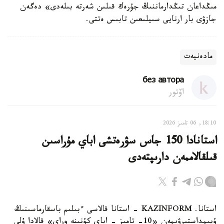
مىڭداعان تىڭدارماننىڭ جۇرەك قىلىن شەرتە بىلەدى» دەگەن
جازۋى بار ارنايى سىيلىعىن تابىس ەتتى.
مادەنيەت
без автора
اۆتور
18:10, 06 تامىز 2026
استانادا 150 جاس سۋرەتشى اباي مۇراسىن
قىلقالاممەن دارىپتەدى
استانا. KAZINFORM - استانا قالاسى ءبىلىم باسقارماسىنىڭ
ۇيىمداستىرۋىمەن «10- تامىز - اباي كۇنىنە وراي» قالادا ۇلى