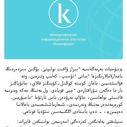
«سۇحبات بەرمەگەنىمە ءبىراز ۋاقىت بولىپتى. بۇگىن سىزدەردىڭ
باعدارلامالارىڭىزعا ءساتى ءتۇسىپ، كەلىپ وتىرمىن. وتە
قۋانىشتىمىن. ماعان كوبىنە كوڭىل-كۇيىڭىز قالاي، جانۇياڭىز
بار ما دەگەن سۇراقتاردى ءجيى قويادى. ول مەنىڭ جەكە ومىرىمە
قاتىستى بولعاسىن، جاۋاپ بەرۋدەن باس تارتۋعا ءماجبۇرمىن.
كورەرمەندەر مەنىڭ ونەرىمدى، شىعارماشىلىعىمدى باعالاسا
دەيمىن»، - دەپ باستادى اڭگىمەسىن ستۋديا قوناعى.
سىيلىقتى يەلەنگەن كەزدەگى اسەرىمەن بولىسكەن قايرات: