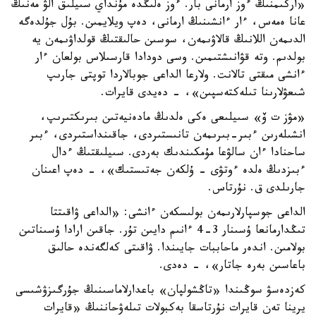
«اركىمنىڭ ءوز ارمانى بار. ءوز ەلىڭدە مۇنداي سىيلىق الۋ مەنىڭ
عانا ەمەس، ءار ءانشىنىڭ ارمانى، دەپ ويلايمىن. بۇل جۇلدەگە
الدىمەن اللانىڭ قالاۋىمەن، سوسىن حالىقتىڭ قولداۋىمەن يە
بولدىم. وتە قۋانىشتىمىن. وسى دودادا قارسىلاس بولعان ءار
ءانشى مىقتى تالانت. ولارعا الداعى جوبالاردا توپتى جارىپ
شىعۋلارىنا تىلەكتەسپىن»، - دەيدى قايرات.
«مۋز ت ۆ» سىيلىعى ەكى ەلدىڭ مادەنيەتىن بىرىكتىرىپ،
انشىلەرىن ءبىر-بىرىمەن تانىستىردى، جاقىنداستىردى، ءبىر
ساحنادا ءان سالۋعا مۇمكىندىك بەردى. سىيلىقتىڭ ءدال
ءبىزدىڭ ەلدە ءوتۋى - ۇلكەن جەتىستىك»، - دەپ اعىنان
جارىلدى ق. نۇرتاس.
الداعى جوسپارلارىمەن بولىسكەن ءانشى: «الداعى ۋاقىتتا
تىڭدارمانعا ۇسىنار 3-4 ءانىم دايىن تۇر. جاقىن ارادا ۇسىناتىن
بولامىن. اندەر ماحاببات جايىندا. ۋاقىتى كەلگەندە حالىق
باعاسىن بەرە جاتار»، - دەدى.
كەزدەسۋ سوڭىندا «تاڭشولپان» باعدارلاماسىنىڭ جۇرگىزۋشىسى
يرينا تەن قايرات نۇرتاسقا بەكبولات تىلەۋحاننىڭ «قايرات