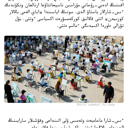
اقىننىڭ ادەبي-رۋحاني مۇراسىن ناسيحاتتاۋعا ارنالعان ونكۇندىك
ءىس-شارالار باستاۋ الدى. سونىڭ اياسىندا «اباي الەمى بالالار
كوزىمەن» اتتى قالالىق كوركەمسۋرەت اكسياسى ءوتتى. بۇل
تۋرالى ەلوردا اكىمدىگى ءمالىم ەتتى.
Фото: акимат Астаны
ءىس-شارا ماحامبەت وتەمىس ۇلى اتىنداعى وقۋشىلار سارايىنىڭ