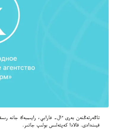
تاڭەرتەڭنەن بەرى ءال- فارابي، رايىمبەك جانە رىسق
قيىندادى. قالادا كەپتەلىس بولىپ جاتىر.