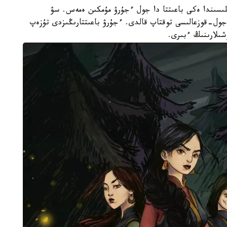
ىسىندا ەكى باعىتتا دا جول ءجۇرۋ مۇمكىن ەمەس. سۋ
جول-قوزعالىسى توقتاپ قالدى. ءجۇرۋ باعىتتارىڭىزدى تۇزەپ
شىلارىنىڭ ءبىرى.