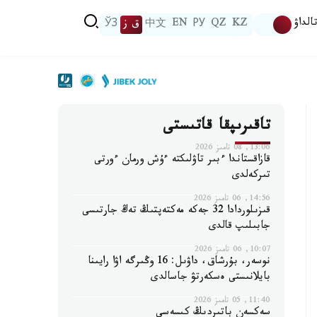
الداۋ
KZ
QZ
РУ
EN
中文
ق ز
ЎЗ
تاقىرىپقا قاتىستى
13:06, 08 تامىز 2026
قازاقستاندا ءبىر تاۋلىكتە ءۇش ورمان ءورتى
تىركەلدى
14:56, 06 تامىز 2026
قىزىلوردادا 32 جەكە مەكتەپتىڭ تەڭ جارتىسى
جابىلىپ قالدى
10:07, 06 تامىز 2026
نوسەر، بۇرشاق، داۋىل: 16 وڭىرگە اۋا رايىنا
بايلانىستى ەسكەرتۋ جاسالدى
11:40, 05 تامىز 2026
سەكسەن باتىردىڭ كىسەسى