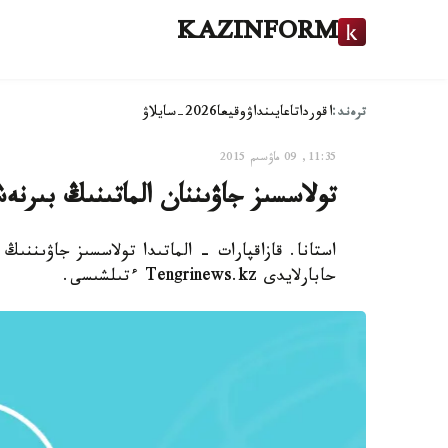
KAZINFORM
ترەند:
اقوردا
تاعايىنداۋ
وقيعا
2026-سايلاۋ
11:35, 09 ماۋسىم 2015
تولاسسىز جاۋىننان الماتىنىڭ بىر
استانا. قازاقپارات - الماتىدا تولاسسىز جاۋىنن
حابارلايدى Tengrinews.kz ءتىلشىسى.