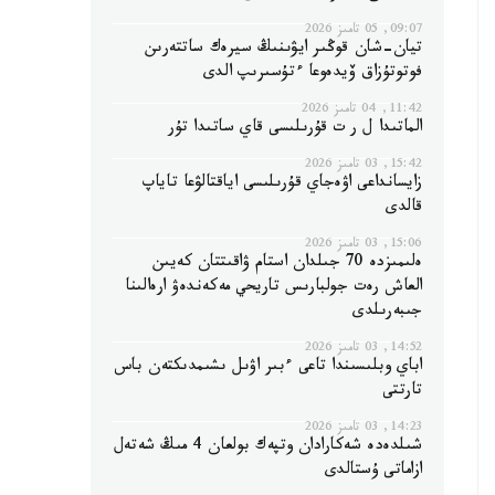
09:07, 05 تامىز 2026
تيان-شان قوڭىر ايۋىنىڭ سيرەك ساتتەرىن
فوتوتۇزاق ۆيدەوعا ءتۇسىرىپ الدى
11:42, 04 تامىز 2026
الماتىدا ل ر ت قۇرىلىسى قاي ساتىدا تۇر
15:42, 03 تامىز 2026
زايسانداعى اۋەجاي قۇرىلىسى اياقتالۋعا تاياپ
قالدى
15:06, 03 تامىز 2026
ەلىمىزدە 70 جىلدان استام ۋاقىتتان كەيىن
العاش رەت جولبارىس تاريحي مەكەندەۋ ارەالىنا
جىبەرىلدى
14:52, 03 تامىز 2026
اباي وبلىسىندا تاعى ءبىر اۋىل ىشىمدىكتەن باس
تارتتى
14:23, 03 تامىز 2026
شىلدەدە شەكارادان وتپەك بولعان 4 مىڭ شەتەل
ازاماتى ۇستالدى