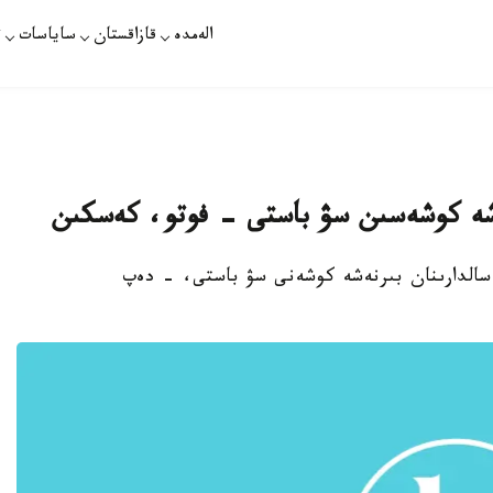
الەمدە
قازاقستان
ساياسات
ت
نەشە كوشەسىن سۋ باستى - فوتو، كەسكىن
ىڭ سالدارىنان بىرنەشە كوشەنى سۋ باستى، - دەپ