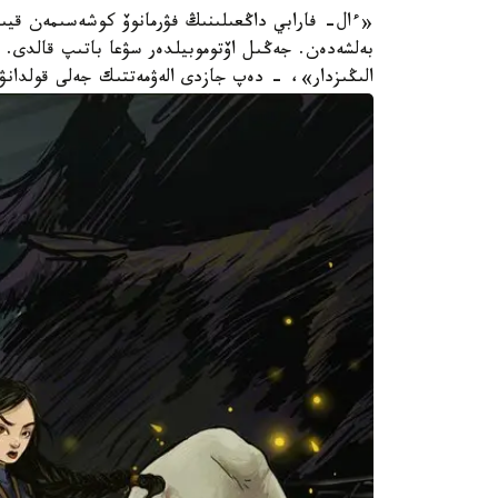
«ءال- فارابي داڭعىلىنىڭ فۋرمانوۆ كوشەسىمەن قيىل
بەلشەدەن. جەڭىل اۆتوموبيلدەر سۋعا باتىپ قالدى. 
الىڭىزدار»، - دەپ جازدى الەۋمەتتىك جەلى قولدانۋ