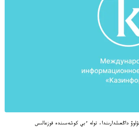
ۇلوۆ داڭعىلدارىندا، تولە ءبي كوشەسىندە قوزعالىس