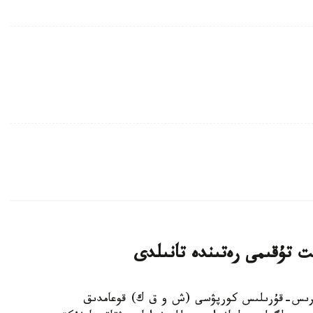
ت تۇقىمى رەتىندە تانىلدى
ىڭجاڭ ءوندىرىس-قۇرىلىس كورپۋسى (ش و ق ك) قوعامدىق