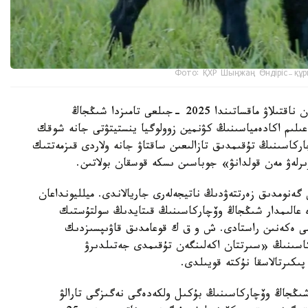
Фото: ҚХР Шыңжаң Өндіріс-құр
شىڭجاڭ وۆچاركاسىنىڭ شىعۋ تەگىن عىلىمي تۇرعىدان ناقتىلاۋ ماقساتىندا 2025 -جىلعى تامىزدا شىڭجاڭ
لىم اكادەمياسىنىڭ كۋنمين زوولوگيا ينستيتۋتى جانە شوقك
ركاسىنىڭ تۇقىمدىق تازالىعىن ساقتاۋ جانە ولاردى قىزمەتتىك
ىرلەۋ مەن قولدانۋ» جوباسىن ىسكە قوسقان بولاتىن.
 گەنومدىق زەرتتەۋدىڭ ناتيجەلەرى جاريالاندى. ميلليونداعان
دە عالىمدار شىڭجاڭ وۆچاركاسىنىڭ قىتايدىڭ سولتۇستىك
ىمى ەكەنىن راستادى. ش و ق ك قوعامدىق قاۋىپسىزدىك
كاسىنىڭ «سىرتتان اكەلىنگەن تۇقىمدى جەتىلدىرۋ
پىكىرتالاسقا نۇكتە قويىلدى.
 شىڭجاڭ وۆچاركاسىنىڭ بۇكىل ولكەدەگى نەگىزگى تارالۋ