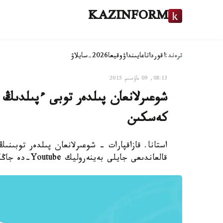
KAZINFORM
ترەند:
اقوردا
تاعايىنداۋ
وقيعا
2026-سايلاۋ
08:13, 09 ماۋسىم 2015
شوعىرلانعان پىلدەر توبى ءپىلدىڭ ب
كەسكىن
استانا. قازاقپارات - شوعىرلانعان پىلدەر توبىن
قالعاندىعى جايلى بەينەروليك Youtube-دە جاڭا حيتكە اينالدى.