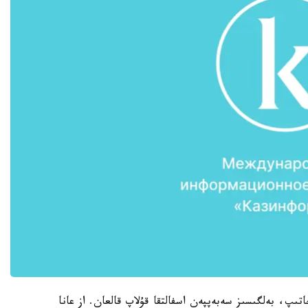
ىپ، بەلگىسىز سەبەپپەن اسفالتقا قۇلاپ قالعان. از عانا