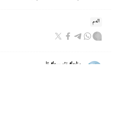
الەم
ريزابەك نۇسىپبەك ۇلى
اۆتور
16:18, 08 تامىز 2026
كليماتتىڭ وزگەرۋى ماتچا وندىرىسى
استانا.قازاقپارات - جاپونيادا اۋا تەمپەراتۋراسى