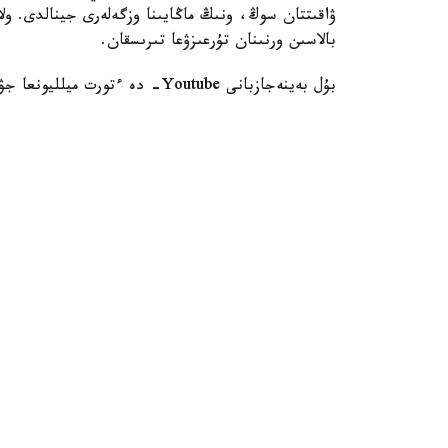
ۋاقىتتان سوڭ، ونىڭ ماڭايىنا وزگەلەرى جينالدى. ول
بالاسىن ورنىنان تۇرعىزۋعا تىرىسقان.
بۇل بەينەجازبانى Youtube- دە ءتورت ميلليونعا جۋىق ادام كورگەن، دەپ حابارلايدى روسبالت.