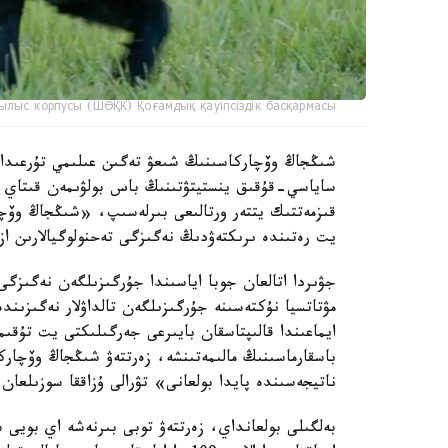
ылыс корпусы (ШӨҚК) Қоғамдық қауіпсіздік басқармасы
ساياسي-قۇقىق ينستيتۋتىنىڭ باس بولۋىمەن قىتاي عى
قىزمەتتىك يتتەر ورتالىعى بىرلەسىپ، «شىڭجاڭ وۆچا
يت رەتىندە ىرىكتەۋدىڭ نەگىزگى تەحنولوگيالارىن از
جۋىردا اتالعان جوبا اياسىندا جۇرگىزىلگەن نەگىزگى
مۋتاتسيا نۇكتەسىنە جۇرگىزىلگەن تالداۋلار نەگىزىن
ايماعىندا قالىپتاسقان بايىرعى جەرگىلىكتى يت تۇق
باسقارماسىنىڭ مالىمەتىنشە، زەرتتەۋ شىڭجاڭ وۆچار
ناتيجەسىندە پايدا بولعانى» تۋرالى ۇزاققا سوزىلعان 
بەلگىلى بولعانداي، زەرتتەۋ توبى بىرنەشە اي بويى