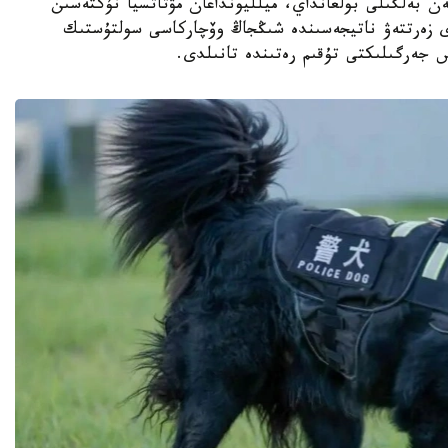
ەن بەلگىلى بولعانداي، ميلليونداعان مۋتاتسيا نۇكتەسىن
دى زەرتتەۋ ناتيجەسىندە شىڭجاڭ وۆچاركاسى سولتۇستىك
س جەرگىلىكتى تۇقىم رەتىندە تانىلدى.