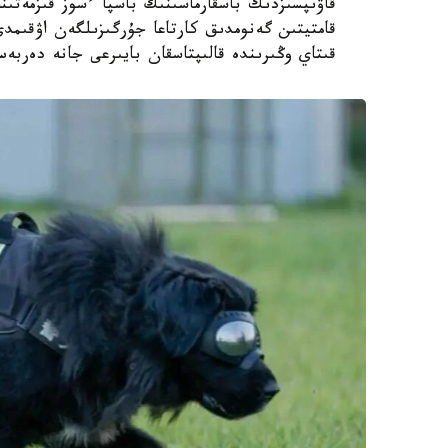
قاۋىپسىزدىك باسقارماسىنىڭ باسپا ءسوز قىزمەتىن
قامتيتىن گەنومدىق كارتاعا جۇرگىزىلگەن اۋقىم
قىتاي وڭىرىندە قالىپتاسقان بايىرعى جانە دەربە