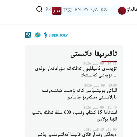
الداۋ
KZ
QZ
РУ
EN
中文
ق ز
ЎЗ
تاقىرىپقا قاتىستى
14:11, 09 تامىز 2026
تۇيەمدى 2 ميلليون تەڭگەگە سۇراعاندار بولدى
- تۇيەشى كەلىنشەك
13:08, 09 تامىز 2026
الماتى پوليتسياسى كانە ۋەست كونتسەرتىنە
بايلانىستى ەسكەرتۋ جاسادى
11:40, 09 تامىز 2026
استانادا 15 كىتاپ وقىپ، 600 مىڭ تەڭگە ۇتىپ
الۋعا بولادى
10:06, 09 تامىز 2026
ەجەلگى وتىرار قالاي قالپىنا كەلتىرىلىپ جاتىر