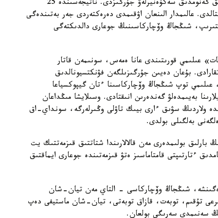
ايماقتارىن ارالاپ، 109 داراباسقا جوعارى ساپالى تولىق گەنومدىق سەكۆەنيرلەۋ جۇرگىزدى. ناتيجەسىندە 25
قتالدى. عالىمدار الىنعان اۋقىمدى دەرەكتەردى جەر بەتىندەگى
لىستىرىپ، شىڭجاڭ وۆچاركاسىنىڭ جوعارى دالدىكتەگى
ات» عىلىمي قورىتىندى عانا ەمەس، سونىمەن قاتار
اتقارادى. بۇعان دەيىن جۇرگىزىلگەن فۋنكتسيونالدىق
، عىلىمي توپ شىڭجاڭ وۆچاركاسىنا ءتان گيپوكسياعا
ارىنا بەيىمدەلۋ گەندەرىن انىقتادى. وسىلايشا مىڭداعان
ندە ولاردىڭ سۋىق ءارى بيىك تاۋلى وڭىرلەرگە، سونداي-اق
لگەنى بەلگىلى بولدى.
بارلىق بولىمدەرى مەن قالالارىندا شتاتتىق قىزمەتتىك يت
امدىق ءتارتىپتى قامتاماسىز ەتۋ قىزمەتىندە جوعارى ايماقتىق
رەگىنشە، شىڭجاڭ وۆچاركاسى - التاي مەن تيان-شان
بايىرعى تۇقىم، توبەت، قازاق توبەتى، تيان-شان ماستيفى دەپ
دىڭ سەنىمدى سەرىگى بولعان.