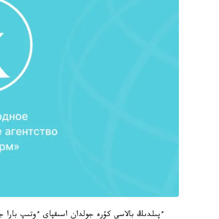
ءپىلدىڭ بالاسى كۇرە جولدان اسىقپاي ءوتىپ بارا جات