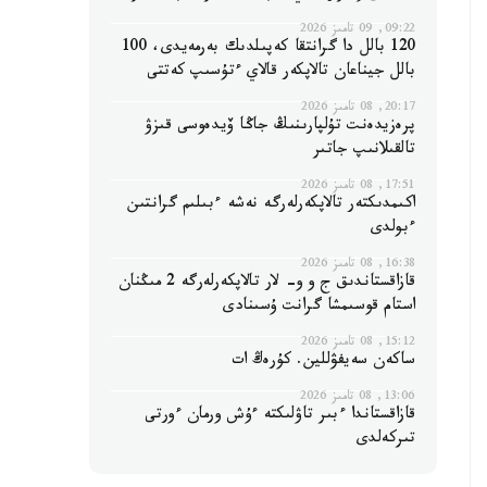
09:22, 09 تامىز 2026
120 بالل دا گرانتقا كەپىلدىك بەرمەيدى، 100
بالل جيناعان تالاپكەر قالاي ءتۇسىپ كەتتى
20:17, 08 تامىز 2026
پرەزيدەنت تۇلپارىنىڭ جاڭا ۆيدەوسى قىزۋ
تالقىلانىپ جاتىر
17:51, 08 تامىز 2026
اكىمدىكتەر تالاپكەرلەرگە نەشە ءبىلىم گرانتىن
ءبولدى
16:38, 08 تامىز 2026
قازاقستاندىق ج و و- لار تالاپكەرلەرگە 2 مىڭنان
استام قوسىمشا گرانت ۇسىنادى
15:12, 08 تامىز 2026
ساكەن سەيفۋللين. كۇرەڭ ات
13:06, 08 تامىز 2026
قازاقستاندا ءبىر تاۋلىكتە ءۇش ورمان ءورتى
تىركەلدى