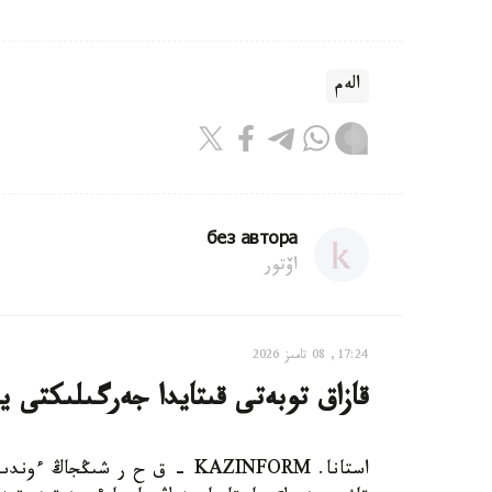
الەم
без автора
اۆتور
17:24, 08 تامىز 2026
قازاق توبەتى قىتايدا جەرگىلىكتى ي
استانا. KAZINFORM – ق ح ر ش