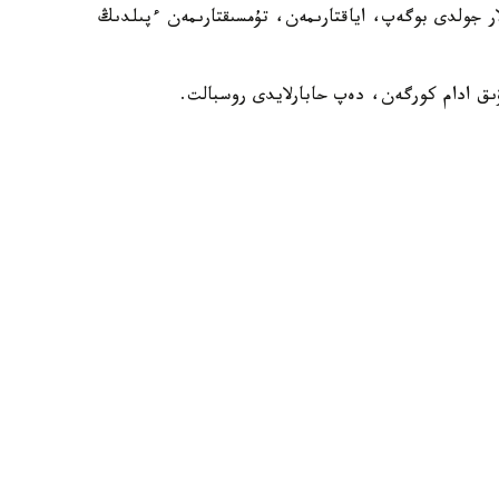
ار جولدى بوگەپ، اياقتارىمەن، تۇمسىقتارىمەن ءپىلدىڭ