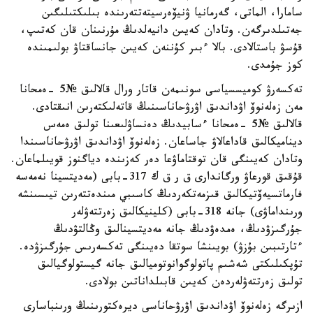
سامارا، الماتى، گەرمانيا ۋنيۆەرسيتەتتەرىندە بىلىكتىلىگىن
جەتىلدىرگەن. وتادان كەيىن دانيەلدىڭ مۇرنىنان قان كەتىپ،
قۇسۋ باستالادى. بالا ءبىر كۇننەن كەيىن جانساقتاۋ بولىمىندە
كوز جۇمدى.
تەكسەرۋ كوميسسياسى سونىمەن قاتار ورال قالالىق №5 -ەمحانا
مەن زەلەنوۆ اۋداندىق اۋرۋحاناسىنىڭ قاتەلىكتەرىن انىقتادى.
قالالىق №5 -ەمحانا ءسابيدىڭ دەنساۋلىعىنا تولىق ەمەس
ديناميكالىق قاداعالاۋ جاساعان. زەلەنوۆ اۋداندىق اۋرۋحاناسىندا
وتادان كەيىنگى قان توقتاماۋعا دەر كەزىندە دياگنوز قويىلماعان.
قۇقىق قورعاۋ ورگاندارى ق ر ق ك 317-بابى (مەديتسينا نەمەسە
فارماتسيەۆتيكالىق قىزمەتكەردىڭ كاسىبي مىندەتتەرىن تيىسىنشە
ورىنداماۋى) جانە 318-بابى (كلينيكالىق زەرتتەۋلەر
جۇرگىزۋدىڭ، ەمدەۋدىڭ جانە مەديتسينالىق وڭالتۋدىڭ
ءتارتىبىن بۇزۋ) بويىنشا سوتقا دەيىنگى تەكسەرىس جۇرگىزۋدە.
تۇپكىلىكتى شەشىم پاتولوگوانوتوميالىق جانە گيستولوگيالىق
تولىق زەرتتەۋلەردەن كەيىن قابىلداناتىن بولادى.
ازىرگە زەلەنوۆ اۋداندىق اۋرۋحاناسى ديرەكتورىنىڭ ورىنباسارى