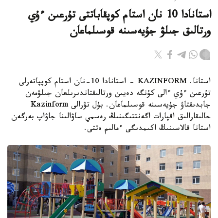
استانادا 10 نان استام كوپقاباتتى تۇرعىن ءۇي
ورتالىق جىلۋ جۇيەسىنە قوسىلماعان
استانا. KAZINFORM - استانادا 10-نان استام كوپپاتەرلى
تۇرعىن ءۇي ءالى كۇنگە دەيىن ورتالىقتاندىرىلعان جىلۋمەن
جابدىقتاۋ جۇيەسىنە قوسىلماعان. بۇل تۋرالى Kazinform
حالىقارالىق اقپارات اگەنتتىگىنىڭ رەسمي ساۋالىنا جاۋاپ بەرگەن
استانا قالاسىنىڭ اكىمدىگى ءمالىم ەتتى.