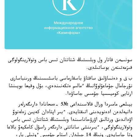
سونىمەن قاتار ول وبلىستىڭ شتاتتان تىس باس وتولارينگولوگى
قىزمەتىنەن بوساتىلدى.
ب ق و دەنساۋلىق ساقتاۋ باسقارماسى باسشىسىنىڭ ورىنباسارى
نۇرجامال جۇماعۇلوۆانىڭ ءمالىم ەتكەنىندەي، بۇل وقيعا بويىنشا
ارنايى كوميسسيا جۇمىس جاساۋدا.
بيىلعى مامىردا ورال قالاسىنداعى №5 -ەمحانادا دارىگەرلەر
دانيەلدەن ادەنويدىنى انىقتايدى. ءبىر اپتادان كەيىن زەلەنوۆ
اۋداندىق ورتالىق اۋرۋحاناسىندا وبلىستىڭ شتاتتان تىس باس
وتولارينگولوگى، ءبىرىنشى ساناتتى دارىگەر راسۋل كامكيەۆ بالاعا
وتا جاسايدى. ونىڭ 14 جىلدان استام جۇمىس ءوتىلى بار،