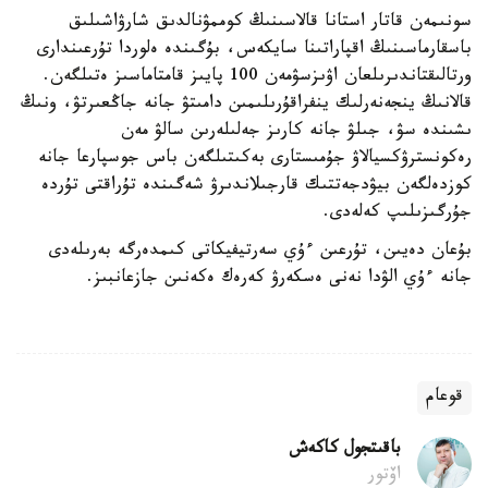
سونىمەن قاتار استانا قالاسىنىڭ كوممۋنالدىق شارۋاشىلىق
باسقارماسىنىڭ اقپاراتىنا سايكەس، بۇگىندە ەلوردا تۇرعىندارى
ورتالىقتاندىرىلعان اۋىزسۋمەن 100 پايىز قامتاماسىز ەتىلگەن.
قالانىڭ ينجەنەرلىك ينفراقۇرىلىمىن دامىتۋ جانە جاڭعىرتۋ، ونىڭ
ىشىندە سۋ، جىلۋ جانە كارىز جەلىلەرىن سالۋ مەن
رەكونسترۋكسيالاۋ جۇمىستارى بەكىتىلگەن باس جوسپارعا جانە
كوزدەلگەن بيۋدجەتتىك قارجىلاندىرۋ شەگىندە تۇراقتى تۇردە
جۇرگىزىلىپ كەلەدى.
بۇعان دەيىن، تۇرعىن ءۇي سەرتيفيكاتى كىمدەرگە بەرىلەدى
جانە ءۇي الۋدا نەنى ەسكەرۋ كەرەك ەكەنىن جازعانبىز.
قوعام
باقىتجول كاكەش
اۆتور