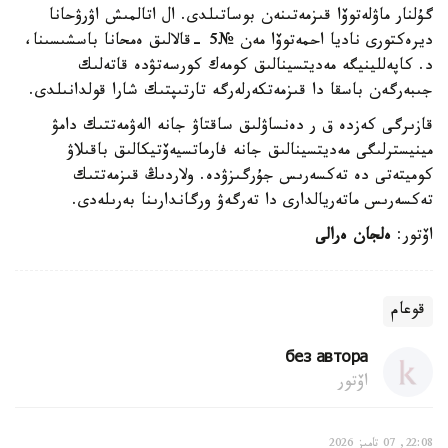
گۇلنار ماۋلەتوۆا قىزمەتىنەن بوساتىلدى. ال اتالمىش اۋرۋحانا
ديرەكتورى ناديا احمەتوۆا مەن №5 -قالالىق ەمحانا باسشىسىنا،
د. كاپەللينيگە مەديتسينالىق كومەك كورسەتۋدە قاتەلىك
جىبەرگەن باسقا دا قىزمەتكەرلەرگە تارتىپتىك شارا قولدانىلدى.
قازىرگى كەزدە ق ر دەنساۋلىق ساقتاۋ جانە الەۋمەتتىك دامۋ
مينيسترلىگى مەديتسينالىق جانە فارماتسيەۆتيكالىق باقىلاۋ
كوميتەتى دە تەكسەرىس جۇرگىزۋدە. ولاردىڭ قىزمەتتىك
تەكسەرىس ماتەريالدارى دا تەرگەۋ ورگاندارىنا بەرىلەدى.
اۆتور:
ەلجان ەرالى
قوعام
без автора
اۆتور
22:08, 07 تامىز 2026