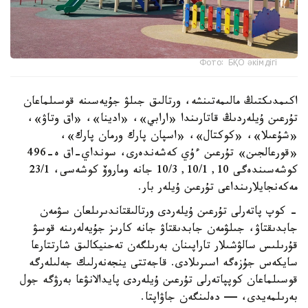
Фото: БҚО әкімдігі
اكىمدىكتىڭ مالىمەتىنشە، ورتالىق جىلۋ جۇيەسىنە قوسىلماعان
تۇرعىن ۇيلەردىڭ قاتارىندا «ارابي»، «ادينا»، «اق وتاۋ»،
«شۇعىلا»، «كوكتال»، «اسپان پارك ورمان پارك»،
«قورعالجىن» تۇرعىن ءۇي كەشەندەرى، سونداي-اق ە-496
كوشەسىندەگى 10, 10/1, 10/3 جانە وماروۆ كوشەسى، 23/1
مەكەنجايلارىنداعى تۇرعىن ۇيلەر بار.
- كوپ پاتەرلى تۇرعىن ۇيلەردى ورتالىقتاندىرىلعان سۋمەن
جابدىقتاۋ، جىلۋمەن جابدىقتاۋ جانە كارىز جۇيەلەرىنە قوسۋ
قۇرىلىس سالۋشىلار تاراپىنان بەرىلگەن تەحنيكالىق شارتتارعا
سايكەس جۇزەگە اسىرىلادى. قاجەتتى ينجەنەرلىك جەلىلەرگە
قوسىلماعان كوپپاتەرلى تۇرعىن ۇيلەردى پايدالانۋعا بەرۋگە جول
بەرىلمەيدى، — دەلىنگەن جاۋاپتا.