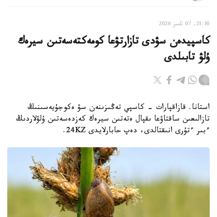
21:30, 07 تامىز 2026
كاسپيدەن سۋدى تازارتۋعا كومەكتەسەتىن سيرەك
ۇلۋ تابىلدى
استانا. قازاقپارات - كاسپي تەڭىزىنەن سۋ ەكوجۇيەسىنىڭ
تازالىعىن ساقتاۋعا ىقپال ەتەتىن سيرەك كەزدەسەتىن ۇلۋلاردىڭ
ءبىر ءتۇرى انىقتالدى، دەپ حابارلايدى 24KZ.