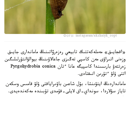
Фото: instagaram/akzhaiyk_oopt
«اقجايىق» مەملەكەتتىك تابيعي رەزەرۆاتىنىڭ ماماندارى جايىق
وزەنى اتىراۋى مەن كاسپي تەڭىزى جاعالاۋىنىڭ بيوالۋانتۇرلىلىگىن
زەرتتەۋ بارىسىندا كاسپيگە عانا ءتان Pyrgohydrobia conica
اتتى ۇلۋ ءتۇرىن انىقتادى.
مامانداردىڭ ايتۋىنشا، بۇل شاعىن باۋىراياقتى ۇلۋ قامىس وسكەن
تاياز سۋلاردا، سونداي-اق لايلى-قۇمدى تۇبىندە مەكەندەيدى.
ول سۋ ەكوجۇيەسىنىڭ ەكولوگيالىق جاعدايىن كورسەتەتىن
ماڭىزدى ينديكاتورلاردىڭ ءبىرى سانالادى. ۇلۋ كولەمى جاعىنان
كىشكەنتاي بولعانىمەن، تابيعي ورتا ءۇشىن ماڭىزى زور. ول
ورگانيكالىق قالدىقتارمەن جانە ميكروسكوپيالىق بالدىرلارمەن
قورەكتەنىپ، سۋدىڭ تابيعي تازارۋىنا ىقپال ەتەدى. سونىمەن