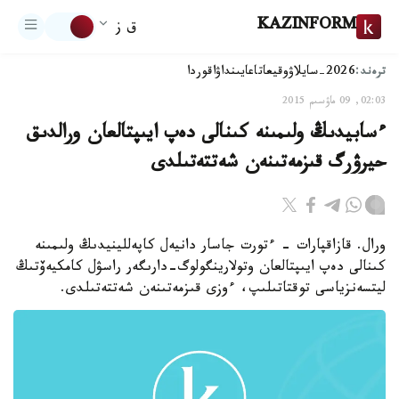
KAZINFORM
ق ز
ترەند:
2026-سايلاۋ
وقيعا
تاعايىنداۋ
اقوردا
02:03, 09 ماۋسىم 2015
ءسابيدىڭ ولىمىنە كىنالى دەپ ايىپتالعان ورالدىق
حيرۋرگ قىزمەتىنەن شەتتەتىلدى
ورال. قازاقپارات - ءتورت جاسار دانيەل كاپەللينيدىڭ ولىمىنە
كىنالى دەپ ايىپتالعان وتولارينگولوگ-دارىگەر راسۋل كامكيەۆتىڭ
ليتسەنزياسى توقتاتىلىپ، ءوزى قىزمەتىنەن شەتتەتىلدى.