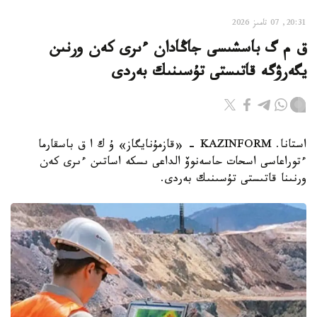
20:31, 07 تامىز 2026
ق م گ باسشىسى جاڭادان ءىرى كەن ورنىن
يگەرۋگە قاتىستى تۇسىنىك بەردى
استانا. KAZINFORM - «قازمۇنايگاز» ۇ ك ا ق باسقارما
ءتوراعاسى اسحات حاسەنوۆ الداعى ىسكە اساتىن ءىرى كەن
ورنىنا قاتىستى تۇسىنىك بەردى.