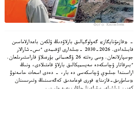
Фото: Kazinform
- «قازمۇنايگاز» گەولوگيالىق بارلاۋدىڭ ۇلكەن باعدارلاماسىن
قابىلدادى. 2026-2030 -جىلدارى اۋقىمدى ءىس-شارالار
جوسپارلانعان. وسى رەتتە 26 ۇڭعىمانى بۇرعىلاۋ قاراستىرىلعان.
ءبىرقاتار ۋچاسكەدە سەيسميكالىق بارلاۋ قامتىلادى، ونىڭ
اراسىندا جىلىوي ۋچاسكەسى دە بار، - دەدى اسحات حاسەنوۆ
«سامۇرىق-قازىنا» قورى قوعامدىق كەڭەسىنىڭ وتىرىسىنان
كەيىن تىلشىلەر سۇراعىنا جاۋاپ بەرە وتىرىپ.