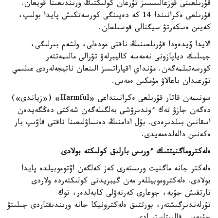
قۇرىلعىنى قوزعالىسسىز تۇرعان كولىكتىڭ ورىندىعىنا قويعان.
قۇرىلعى ەكرانىندا 14 كە دەيىنگى كورسەتكىش پايدا بولىپ،
كەيىن ەسكەرتۋ سيگنالى قوسىلعان.
الايدا ۆيدەودا قۇرىلعىنىڭ ناقتى مودەلى، ولشەم بىرلىگى،
جيىلىك دياپازونى نەمەسە كاليبرلەۋ تۋرالى مالىمەتتەر
كورسەتىلمەگەن. مۇنداي اقپاراتسىز الىنعان ناتيجەلەردى عىلىمي
تۇرعىدان باعالاۋ مۇمكىن ەمەس.
سونىمەن قاتار قۇرىلعى ەكرانىنداعى «Harmful» («زياندى»)
دەگەن جازۋ تەك ءوندىرۋشى بەلگىلەگەن شەكتى دەڭگەيدەن
اسقانىن بىلدىرەدى. بۇل ادامنىڭ دەنساۋلىعىنا ناقتى قاۋىپ بار
ەكەنىن دالەلدەمەيدى.
ەلەكتروماگنيتتىك ءورىس بارلىق كولىكتە بولادى
ەلەكتر جانە ماگنيت ورىستەرى كەز كەلگەن اۆتوموبيلدە پايدا
بولادى. ەلەكتروموبيللەر مەن گيبريدتى كولىكتەردە ولاردى
تارتقىش جۇيە، جوعارى كەرنەۋلى كابەلدەر، توك
تۇرلەندىرگىشتەر، بورتتىق ەلەكترونيكا جانە ورىندىقتاردى جىلىتۋ