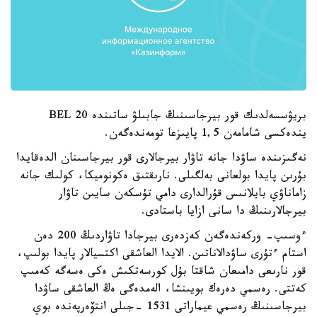
بريۋسسەلدىك قور بيرجاسىنىڭ جابىلۋ ساتىندە BEL 20
يندەكسى شامامەن 1,5 پايىزعا تومەندەگەن.
نەگىزىندە ساۋدا جانە تاۋار بيرجالارى قور بيرجاسىنان الدەقايدا
بۇرىن پايدا بولعانى بەلگىلى. نارىقتىق ەكونوميكا، كولىك جانە
زاماناۋي بايلانىس قۇرالدارى دامي تۇسكەن سايىن تاۋار
بيرجالارىنىڭ دا سانى ازايا باستادى.
ءوسىپ- وركەندەگەن كەزدەرى بيرجادا تاۋاردىڭ 200 دەن
استام ءتۇرى ساۋدالاناتىن. الايدا العاشقى اكتسيالار پايدا بولىپ،
قور نارىعى دامىعان شاقتا بۇل كورسەتكىش ەكى ەسەگە كەمىپ
كەتتى. رەسمي دەرەك بويىنشا، الەمدەگى ەڭ العاشقى ساۋدا
بيرجاسىنىڭ رەسمي عيماراتى 1531 -جىلى انتۆەرپەندە بوي