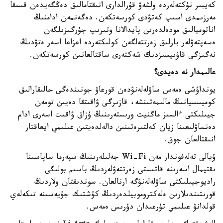
كەيبىر نۇكتەلەردە ولشەۋ قۇرالدارى انىقتامالىق دەڭگەيدەن قىسقا
مەرزىمدى اسىپ كەتۋدى كورسەتكەن. دەگەنمەن ادامنىڭ
اناتوميالىق مودەلدەرىن پايدالانا وتىرىپ جۇرگىزىلگەن
ەسەپتەۋلەر بارلىق زەرتتەلگەن كولىكتەردە اعزاعا اسەر ەتۋدىڭ
نەگىزگى قاۋىپسىزدىك شەكتەرى ساقتالعانىن كورسەتكەن.
عالىمدار نە دەيدى؟
يونداۋشى ەمەس ساۋلەلەنۋدەن قورعاۋ جونىندەگى حالىقارالىق
كوميسسيانىڭ مالىمەتىنشە، قازىرگى ۋاقىتقا دەيىن تومەن
جيىلىكتى ءالسىز ماگنيت ورىستەرىنىڭ ۇزاق ۋاقىت اسەرى ادام
دەنساۋلىعىنا زيان كەلتىرەتىنىن دالەلدەيتىن عىلىمي ايعاقتار
انىقتالعان جوق.
ۇيالى تەلەفوندار مەن Wi-Fi جەلىلەرىنىڭ سپەرما ساپاسىنا
ىقتيمال اسەرىنە قاتىستى زەرتتەۋلەردىڭ باسىم بولىگى
راديوجيىلىكتى ساۋلەلەنۋگە ارنالعان. سوندىقتان ولاردىڭ
قورىتىندىلارىن ەلەكتروموبيلدەردىڭ كۇشتىك جۇيەسىنە تىكەلەي
قولدانۋ عىلىمي تۇرعىدان دۇرىس ەمەس.