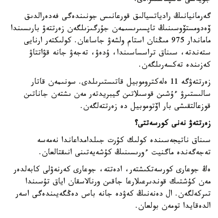
جۇيەسى قالىپتاستىرادى.
گەرمانيانىڭ رادياتسيالىق قورعانىس جونىندەگى فەدەرالدىق
ۆەدومستۆوسىنىڭ تاپسىرىسىمەن جۇرگىزىلگەن زەرتتەۋ بارىسىندا
ماماندار 975 مىڭنان استام ولشەۋ جاساعان. كولىكتەر ارنايى
ستەندتە، سىناق تراسساسىندا، ۇدەۋ، تەجەۋ جانە قۋاتتاۋ
كەزىندە تەكسەرىلگەن.
زەرتتەۋگە 11 ەلەكتروموبيل قاتىستىرىلدى. سونىمەن قاتار
سالىستىرۋ ءۇشىن قوسىلاتىن گيبريدتەر مەن ىشتەن جاناتىن
قوزعالتقىشى بار اۆتوموبيل دە زەرتتەلگەن.
زەرتتەۋ نەنى كورسەتتى؟
سىناق ناتيجەسىندە كولىك كۇرت جىلدامداعاندا نەمەسە
تەجەگەندە ماگنيت ءورىسىنىڭ كۇشەيەتىنى انىقتالعان.
ەڭ جوعارى كورسەتكىشتەر، ادەتتە، جوعارى كەرنەۋلى كابەلدەر
مەن كۇشتىك قوندىرعىلارعا جاقىن ورنالاسقان اياق تۇسىندا
تىركەلگەن. ال دەنەنىڭ كەۋدە جانە باس دەڭگەيىندەگى اسەر
الدەقايدا تومەن بولعان.