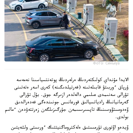
Фото: Синьхуа
الايدا مۇنداي كولىكتەردىڭ ەرلەردىڭ پوتەنتسياسىنا نەمەسە
ۇرپاق ءوربىتۋ قابىلەتىنە (فەرتيلدىگىنە) كەرى اسەر ەتەتىنى
تۋرالى سەنىمدى عىلىمي دالەلدەر ازىرگە جوق. بۇل تۋرالى
گەرمانيانىڭ رادياتسيالىق قورعانىس جونىندەگى فەدەرالدىق
ۆەدومستۆوسىنىڭ تاپسىرىسىمەن جۇرگىزىلگەن زەرتتەۋدەن ءمالىم
بولدى.
ۆيدەو اۆتورى تۇرمىستىق ەلەكتروماگنيتتىك ءورىستى ولشەيتىن