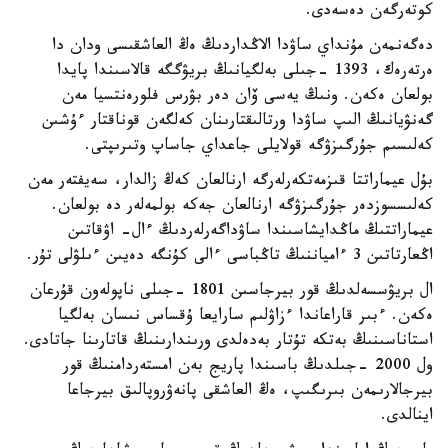
كوتەرگەن دەسەدى.
دەگەنمەن مۇنداي ساۋدا الاڭداردىڭ ەڭ العاشقىسى ودان دا
ەرتەرەك، 1393 -جىلى بەلگيانىڭ بريۋگگە قالاسىندا پايدا
بولعان ەكەن. ونىڭ يەسى ۆان دەر بۋرس فلورەنتسيا مەن
گەنۋيانىڭ الىپ ساۋدا ورتالىقتارىنان كەلگەن قوناقتار ءۇشىن
كەلىسىم جۇرگىزۋگە قولايلى جاعداي جاساپ وتىرىپتى.
بۇل عيماراتتا قىزمەتكەرلەرگە ارنالعان كەڭ زالدار، سەيفتەر مەن
كەلىسسوزدەر جۇرگىزۋگە ارنالعان جەكە بولمەلەر دە بولعان.
عيماراتتىڭ ماڭدايشاسىندا ساۋداگەرلەردىڭ ءال- اۋقاتىن
اڭعارتاتىن 3 ءامياننىڭ تاڭباسى ءالى كۇنگە دەيىن ءىلۋلى تۇر.
ال بريۋسسەلدىڭ قور بيرجاسىن 1801 -جىلى ناپولەون قۇرعان
ەكەن. ءبىر قاراعاندا ءزاۋلىم سارايعا ۇقساس نىسان بەلگيا
استاناسىنىڭ بەتكە تۇتار بەدەلدى ورىندارىنىڭ قاتارىنا جاتادى.
ول 2000 -جىلدىڭ باسىندا پاريج بەن امستەردامنىڭ قور
بيرجالارىمەن بىرىگىپ، ەڭ العاشقى پانەۋروپالىق بيرجاعا
اينالدى.