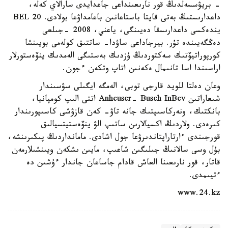
- بريۋسسەلدىڭ قور نارىعىنداعى جاعدايدى سارالاي كەلە،
داعدارىستىڭ بەتى قايتا باستاعانىن باعامداۋعا بولادى. BEL 20
يندەكسى داعدارىسقا دەيىنگى، ياعني، 2008 -جىلعى
دەڭگەيىندە تۇر. بيرجاداعى ساۋدا- ساتتىق كولەمى بويىنشا
كورپوراتيۆتىك سەكتوردىڭ ۇزدىك بەستىگى الەمدىك ينۆەستورلار
اراسىندا اسا تانىمال ەكەنىن اتاپ وتكەن ءجون.
وعان دەلتا للويد قارجى توبى، الەمگە ايگىلى سۋسىندار
شىعاراتىن Anheuser- Busch InBev اتتى الىپ كومپانيا،
بانكتىك، ونەركاسىپتىك جانە تاۋ- كەن قازۋشى كاسىپورىندار
كىرەدى. ولاردىڭ اكسيالارىن ساتىپ الۋ ينۆەستيتسيالىق
قورجىندى ءارتاراپتاندىرۋعا جول اشادى. مامانداردىڭ پىكىرىنشە،
بۇل وسى سالانىڭ جىلىگىن شاعىپ، مايىن ىشكەن ويىنشىلارمەن
قاتار، قور نارىعىنا العاش قادام جاساعان جاندار ءۇشىن دە
ءتيىمدى.
www.24.kz