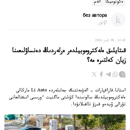
ەكونوميكا
الەم
без автора
اۆتور
13:42, 08 تامىز 2026
قىتايلىق ەلەكتروموبيلدەر ەرلەردىڭ دەنساۋلىعىنا
زيان كەلتىرە مە؟
استانا.قازاقپارات - الەۋمەتتىك جەلىلەردە Li Auto ماركالى
ەلەكتروموبيلدىڭ سالونىندا كۇشتى ماگنيت ءورىسى انىقتالعانى
تۋرالى ۆيدەو قىزۋ تالقىلانۋدا.