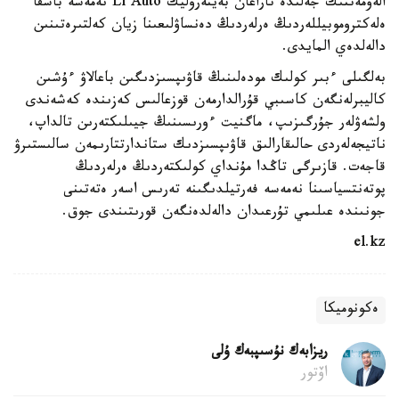
الەۋمەتتىك جەلىدە تاراعان بەينەروليك Li Auto نەمەسە باسقا
ەلەكتروموبيللەردىڭ ەرلەردىڭ دەنساۋلىعىنا زيان كەلتىرەتىنىن
دالەلدەي المايدى.
بەلگىلى ءبىر كولىك مودەلىنىڭ قاۋىپسىزدىگىن باعالاۋ ءۇشىن
كاليبرلەنگەن كاسىبي قۇرالدارمەن قوزعالىس كەزىندە كەشەندى
ولشەۋلەر جۇرگىزىپ، ماگنيت ءورىسىنىڭ جيىلىكتەرىن تالداپ،
ناتيجەلەردى حالىقارالىق قاۋىپسىزدىك ستاندارتتارىمەن سالىستىرۋ
قاجەت. قازىرگى تاڭدا مۇنداي كولىكتەردىڭ ەرلەردىڭ
پوتەنتسياسىنا نەمەسە فەرتيلدىگىنە تەرىس اسەر ەتەتىنى
جونىندە عىلىمي تۇرعىدان دالەلدەنگەن قورىتىندى جوق.
el.kz
ەكونوميكا
ريزابەك نۇسىپبەك ۇلى
اۆتور