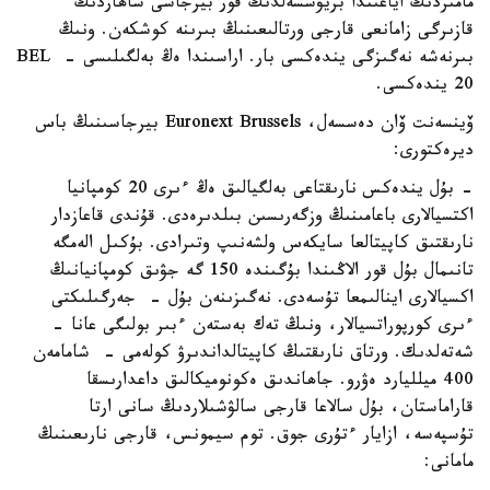
مامىردىڭ اياعىندا بريۋسسەلدىڭ قور بيرجاسى شاھاردىڭ
قازىرگى زامانعى قارجى ورتالىعىنىڭ بىرىنە كوشكەن. ونىڭ
بىرنەشە نەگىزگى يندەكسى بار. اراسىندا ەڭ بەلگىلىسى - BEL
20 يندەكسى.
ۆينسەنت ۆان دەسسەل، Euronext Brussels بيرجاسىنىڭ باس
ديرەكتورى:
- بۇل يندەكس نارىقتاعى بەلگيالىق ەڭ ءىرى 20 كومپانيا
اكتسيالارى باعامىنىڭ وزگەرىسىن بىلدىرەدى. قۇندى قاعازدار
نارىقتىق كاپيتالعا سايكەس ولشەنىپ وتىرادى. بۇكىل الەمگە
تانىمال بۇل قور الاڭىندا بۇگىندە 150 گە جۋىق كومپانيانىڭ
اكسيالارى اينالىمعا تۇسەدى. نەگىزىنەن بۇل - جەرگىلىكتى
ءىرى كورپوراتسيالار، ونىڭ تەك بەستەن ءبىر بولىگى عانا -
شەتەلدىك. ورتاق نارىقتىڭ كاپيتالداندىرۋ كولەمى - شامامەن
400 ميلليارد ەۋرو. جاھاندىق ەكونوميكالىق داعدارىسقا
قاراماستان، بۇل سالاعا قارجى سالۋشىلاردىڭ سانى ارتا
تۇسپەسە، ازايار ءتۇرى جوق. توم سيمونس، قارجى نارىعىنىڭ
مامانى: