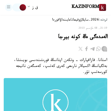
KAZINFORM
ق ز
ترەند:
2026-سايلاۋ
وقيعا
تاعايىنداۋ
اقوردا
21:19, 08 ماۋسىم 2015
الەمدەگى ەڭ كونە بيرجا
استانا. قازاقپارات - وتكەن اپتانىڭ قورىتىندىسى بويىنشا،
بەلگيانىڭ اكسيالار نارىعى كەرى كەتىپ، كەمىگەن ناتيجە
كورسەتىپ تۇر.