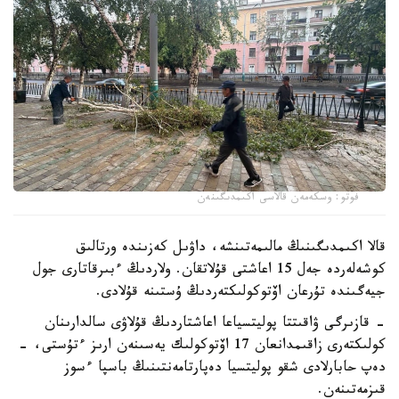
فوتو: وسكەمەن قالاسى اكىمدىگىنەن
قالا اكىمدىگىنىڭ مالىمەتىنشە، داۋىل كەزىندە ورتالىق
كوشەلەردە جەل 15 اعاشتى قۇلاتقان. ولاردىڭ ءبىرقاتارى جول
جيەگىندە تۇرعان اۆتوكولىكتەردىڭ ۇستىنە قۇلادى.
- قازىرگى ۋاقىتتا پوليتسياعا اعاشتاردىڭ قۇلاۋى سالدارىنان
كولىكتەرى زاقىمدانعان 17 اۆتوكولىك يەسىنەن ارىز ءتۇستى، -
دەپ حابارلادى شقو پوليتسيا دەپارتامەنتىنىڭ باسپا ءسوز
قىزمەتىنەن.