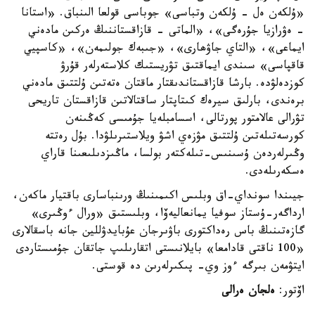
«ۇلكەن ەل - ۇلكەن وتباسى» جوباسى قولعا الىنباق. «استانا
- ەۋرازيا جۇرەگى»، «الماتى - قازاقستاننىڭ ەركىن مادەني
ايماعى»، «التاي جاۋھارى»، «جىبەك جولىمەن»، «كاسپيي
قاقپاسى» سىندى ايماقتىق تۋريستىك كلاستەرلەر قۇرۋ
كوزدەلۋدە. بارشا قازاقستاندىقتار ماقتان ەتەتىن ۇلتتىق مادەني
برەندى، بارلىق سيرەك كىتاپتار ساقتالاتىن قازاقستان تاريحى
تۋرالى عالامتور پورتالى، اسسامبلەيا جۇمىسى كەڭىنەن
كورسەتىلەتىن ۇلتتىق مۋزەي اشۋ ويلاستىرىلۋدا. بۇل رەتتە
وڭىرلەردەن ۇسىنىس-تىلەكتەر بولسا، ماڭىزدىلىعىنا قاراي
ەسكەرىلەدى.
جيىندا سونداي-اق وبلىس اكىمىنىڭ ورىنباسارى باقتيار ماكەن،
ارداگەر-ۇستاز سوفيا يمانعاليەۆا، وبلىستىق «ورال ءوڭىرى»
گازەتىنىڭ باس رەداكتورى باۋىرجان عۇبايدۋللين جانە باسقالارى
«100 ناقتى قادامعا» بايلانىستى اتقارىلىپ جاتقان جۇمىستاردى
ايتۋمەن بىرگە ءوز وي- پىكىرلەرىن دە قوستى.
اۆتور:
ەلجان ەرالى