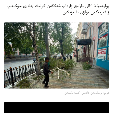
پوليتسياعا ءالى بارلىق زارداپ شەككەن كولىك يەلەرى جۇگىنىپ
ۇلگەرمەگەن بولۋى دا مۇمكىن.
فوتو: وسكەمەن قالاسى اكىمدىگىنەن