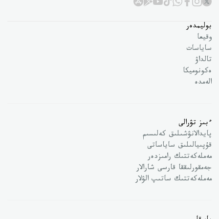
بوليمدەر
وقيعا
ساياسات
تالداۋ
ەكونوميكا
الەمدە
ءبىز تۋرالى
پايدالانۋشىلىق كەلىسىم
قۇپىيالىلىق ساياساتى
مەملەكەتتىك رامىزدەر
جەمقورلىققا قارسى شارالار
مەملەكەتتىك ساتىپ الۋلار