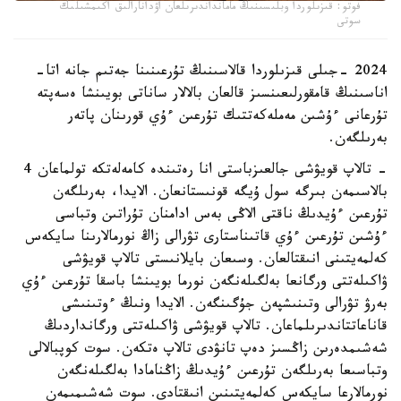
فوتو: قىزىلوردا وبلىسىنىڭ مامانداندىرىلعان اۋدانارالىق اكىمشىلىك
سوتى
2024 -جىلى قىزىلوردا قالاسىنىڭ تۇرعىنىنا جەتىم جانە اتا-
اناسىنىڭ قامقورلىعىنسىز قالعان بالالار ساناتى بويىنشا ەسەپتە
تۇرعانى ءۇشىن مەملەكەتتىك تۇرعىن ءۇي قورىنان پاتەر
بەرىلگەن.
- تالاپ قويۋشى جالعىزباستى انا رەتىندە كامەلەتكە تولماعان 4
بالاسىمەن بىرگە سول ۇيگە قونىستانعان. الايدا، بەرىلگەن
تۇرعىن ءۇيدىڭ ناقتى الاڭى بەس ادامنان تۇراتىن وتباسى
ءۇشىن تۇرعىن ءۇي قاتىناستارى تۋرالى زاڭ نورمالارىنا سايكەس
كەلمەيتىنى انىقتالعان. وسىعان بايلانىستى تالاپ قويۋشى
ۋاكىلەتتى ورگانعا بەلگىلەنگەن نورما بويىنشا باسقا تۇرعىن ءۇي
بەرۋ تۋرالى وتىنىشپەن جۇگىنگەن. الايدا ونىڭ ءوتىنىشى
قاناعاتتاندىرىلماعان. تالاپ قويۋشى ۋاكىلەتتى ورگانداردىڭ
شەشىمدەرىن زاڭسىز دەپ تانۋدى تالاپ ەتكەن. سوت كوپبالالى
وتباسىعا بەرىلگەن تۇرعىن ءۇيدىڭ زاڭنامادا بەلگىلەنگەن
نورمالارعا سايكەس كەلمەيتىنىن انىقتادى. سوت شەشىمىمەن