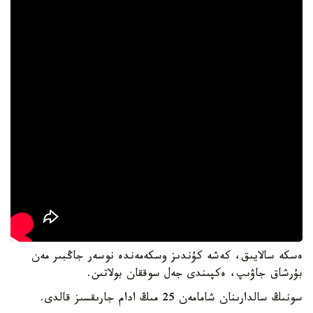
ەسكە سالايىق، كەشە كۇندىز وسكەمەندە نوسەر جاڭبىر مەن
بۇرشاق جاۋىپ، ەكپىندى جەل سوققان بولاتىن.
سونىڭ سالدارىنان شامامەن 25 مىڭ ادام جارىقسىز قالدى.