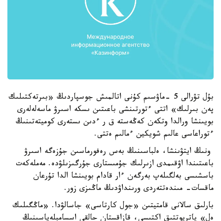
بۇل تۋرالى 5 -ماۋسىم كۇنى اتالمىش جوسپاردىڭ «بىرتەكتىلىك
پەن بىرلىك» اتتى ءتورتىنشى باعىتىن ىسكە اسىرۋ ماسەلەلەرى
بويىنشا ورالدا وتكەن كەڭەستە ق ر ءدىن ىستەرى كوميتەتىنىڭ
ءتوراعاسى عالىم شويكين ءمالىم ەتتى.
ونىڭ ايتۋىنشا، ەلباسىنىڭ بەس رەفورماسىن جۇزەگە اسىرۋ
باعىتىندا اۋقىمدى ازىرلىك جۇمىستارى جۇرگىزىلۋدە. مەملەكەت
باسشىسى بەلگىلەپ بەرگەن ءار قادام بويىنشا الدا تۇرعان
ماقسات- مىندەتتەردى ورىنداۋدىڭ ماڭىزى زور.
بارلىق سالانى قامتيتىن «جول كارتاسى» جاسالۋدا. «ماڭگىلىك
ەل» پاتريوتتىق اكتىسى، قازاقستان حالقى اسسامبلەياسىنىڭ