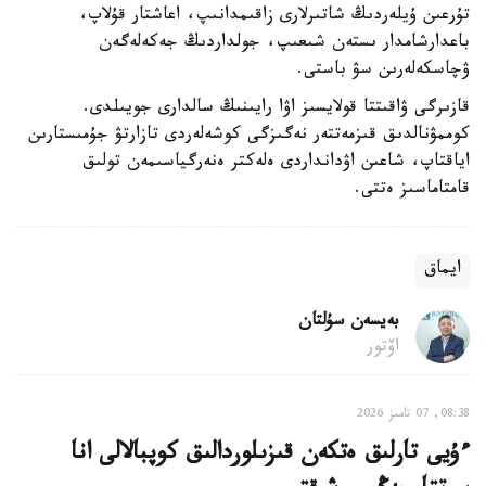
تۇرعىن ۇيلەردىڭ شاتىرلارى زاقىمدانىپ، اعاشتار قۇلاپ،
باعدارشامدار ىستەن شىعىپ، جولداردىڭ جەكەلەگەن
ۋچاسكەلەرىن سۋ باستى.
قازىرگى ۋاقىتتا قولايسىز اۋا رايىنىڭ سالدارى جويىلدى.
كوممۋنالدىق قىزمەتتەر نەگىزگى كوشەلەردى تازارتۋ جۇمىستارىن
اياقتاپ، شاعىن اۋدانداردى ەلەكتر ەنەرگياسىمەن تولىق
قامتاماسىز ەتتى.
ايماق
بەيسەن سۇلتان
اۆتور
08:38, 07 تامىز 2026
ءۇيى تارلىق ەتكەن قىزىلوردالىق كوپبالالى انا