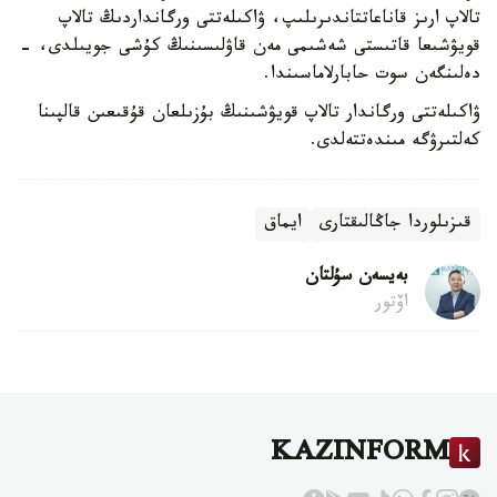
تالاپ ارىز قاناعاتتاندىرىلىپ، ۋاكىلەتتى ورگانداردىڭ تالاپ
قويۋشىعا قاتىستى شەشىمى مەن قاۋلىسىنىڭ كۇشى جويىلدى، -
دەلىنگەن سوت حابارلاماسىندا.
ۋاكىلەتتى ورگاندار تالاپ قويۋشىنىڭ بۇزىلعان قۇقىعىن قالپىنا
كەلتىرۋگە مىندەتتەلدى.
قىزىلوردا جاڭالىقتارى
ايماق
بەيسەن سۇلتان
اۆتور
KAZINFORM