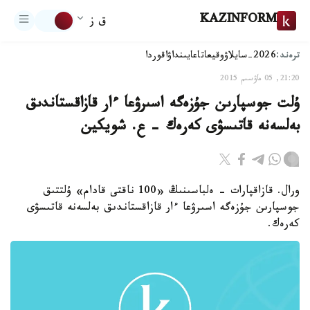
KAZINFORM
ق ز
ترەند:
2026-سايلاۋ
وقيعا
تاعايىنداۋ
اقوردا
21:20, 05 ماۋسىم 2015
ۇلت جوسپارىن جۇزەگە اسىرۋعا ءار قازاقستاندىق
بەلسەنە قاتىسۋى كەرەك - ع. شويكين
ورال. قازاقپارات - ەلباسىنىڭ «100 ناقتى قادام» ۇلتتىق
جوسپارىن جۇزەگە اسىرۋعا ءار قازاقستاندىق بەلسەنە قاتىسۋى
كەرەك.