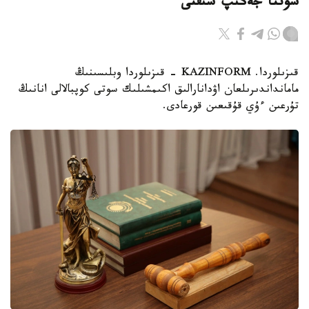
سوتتا جەڭىپ شىقتى
قىزىلوردا. KAZINFORM - قىزىلوردا وبلىسىنىڭ
مامانداندىرىلعان اۋدانارالىق اكىمشىلىك سوتى كوپبالالى انانىڭ
تۇرعىن ءۇي قۇقىعىن قورعادى.