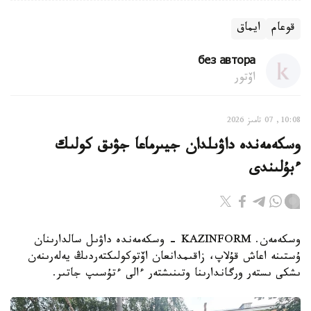
قوعام
ايماق
без автора
اۆتور
10:08, 07 تامىز 2026
وسكەمەندە داۋىلدان جيىرماعا جۋىق كولىك
ءبۇلىندى
وسكەمەن. KAZINFORM - وسكەمەندە داۋىل سالدارىنان
ۇستىنە اعاش قۇلاپ، زاقىمدانعان اۆتوكولىكتەردىڭ يەلەرىنەن
ىشكى ىستەر ورگاندارىنا وتىنىشتەر ءالى ءتۇسىپ جاتىر.