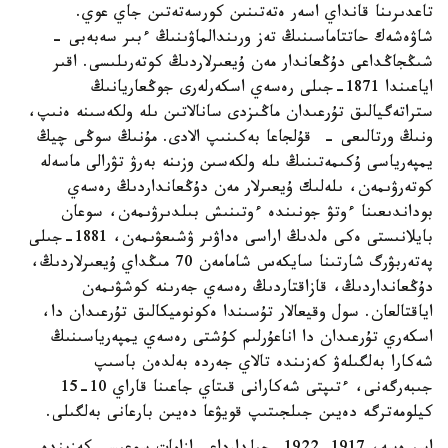
تاعدىرىنا قانداي اسەر ەتەتىنىن كورسەتەتىن جاي عوي.
شاۋەشەك حاتتاماسىنىڭ تەز ورىندالماۋىنىڭ ءبىر سەبەبى -
شىڭجاڭداعى دۇڭعاندار مەن ۇيعىرلاردىڭ كوتەرىلىسى. اقىر
اياعىندا 1871-جىلى رەسەي اسكەرلەرى جوڭعاريانىڭ
ستراتەگيالىق تۇرعىدان ماڭىزدى سانالاتىن ىلە ولكەسىنە ەنىپ،
ونىڭ ورتالىعى - قۇلجاعا بەكىنىپ الادى. مۇنىڭ سوڭى چيڭ
يمپەرياسى ۇكىمەتىنىڭ ىلە ولكەسىن وزىنە بەرۋ تۋرالى ماسەلە
كوتەرۋىمەن، ىلەلىك ۇيعىرلار مەن دۇڭعانداردىڭ رەسەي
بوداندىعىنا ءوتۋ جونىندە ءوتىنىش بىلدىرۋىمەن، سوعان
بايلانىستى ەكى ەلدىڭ اراسى ەداۋىر ۋشىعۋىمەن، 1881-جىلى
پەتەربۋرگ شارتىنا سايكەس شامامەن 70 مىڭداي ۇيعىرلاردىڭ،
دۇڭعانداردىڭ، قازاقتاردىڭ رەسەي جەرىنە كوشۋىمەن
اياقتالعان. سول وقيعالار تۇسىندا ەكونوميكالىق تۇرعىدان دا،
اسكەري تۇرعىدان دا اناعۇرلىم كۇشتى رەسەي يمپەرياسىنىڭ
شەكارا بەلگىلەۋ كەزىندە تالاي جەردە بەلدەن باسىپ
جىبەرگەنى، ءتىپتى شەكارانى قىتاي جاعىنا قاراي 10-15
كيلومەترگە دەيىن جىلجىتىپ قويۋعا دەيىن بارعانى بەلگىلى.