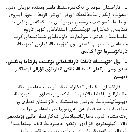
- قازاقستان سونداي تەكەتىرەستىڭ ناعىز وتىندە تۇرعان ەدى.
ايتەۋىر، ۇلكەن جانجالدىڭ ءورتى ءورشي قويعان جوق ابىروي
بولعاندا. ءسويتىپ، رەسەي يمپەرياسى دا، كەڭەس وداعى دا
قىتايمەن شەكارانى تۇپكىلىكتى انىقتاماعان كۇيى تاريح
ساحناسىنان كەتتى. سوڭدارىنا داۋ-داماي شىعاتىنداي كوپ
ماسەلەنى قالدىرىپ كەتتى. ول ءتۇيىننىڭ ءبارىن ءبىزدىڭ
تارقاتۋىمىزعا تۋرا كەلدى.
- بۇل ءتۇيىننىڭ تاماشا تارقاتىلعانى بۇگىندە بارشاعا بەلگىلى.
ەندى وسى ىرگەلى ءىستىڭ ناقتى اتقارىلۋى تۋرالى ايتساڭىز
دەيمىن.
- قازاقستان- قىتاي شەكاراسىنىڭ بارلىق ماسەلەلەرىنىڭ
حالىقارالىق زاڭناما تالاپتارىنا سايكەس رەتتەلۋى - ءبىزدىڭ
ديپلوماتيامىزدىڭ جارقىن جەتىستىگى. قازاقستان نەبارى ون
جىلدىڭ ىشىندە قىتايمەن تەرريتوريالىق ماسەلەنى تولىق
رەتتەستىرە الدى. دەماركاتسيالانعان شەكارانىڭ جالپى ۇزىندىعى
1783 كيلومەتردى قۇرادى. وتكەن عاسىردىڭ 60- جىلدارىندا
باستالىپ، الەمنىڭ ەكى ءىرى يادرولىق دەرجاۆاسىن قارۋلى