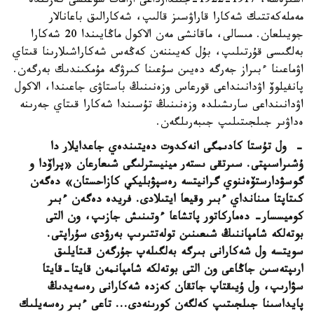
اسىرەسە، 1917-1922-جىلدارداعى ازامات سوعىسى كەزىندە
مەملەكەتتىك شەكارا قاراۋسىز قالىپ، شەكارالىق باعانالار
جويىلعان. مىسالى، ماقانشى مەن الاكول ماڭايىندا 20 شەكارا
بەلگىسى قۇرتىلىپ، بۇل كەيىننەن كەڭەس شەكاراشىلارىنا قىتاي
اۋماعىنا ءبىراز جەرگە دەيىن سۇعىنا كىرۋگە مۇمكىندىك بەرگەن.
پانفيلوۆ اۋدانىنداعى قورعاس وزەنىنىڭ باستاۋى جاعىندا، الاكول
اۋدانىنداعى سارىشىلدە وزەنىنىڭ تۇسىندا شەكارا قىتاي جەرىنە
ەداۋىر جىلجىتىلىپ جىبەرىلگەن.
- ول تۇستا كادىمگى انەكدوت دەيتىندەي جاعدايلار دا
ۇشىراسىپتى. سىرتقى ىستەر مينيسترلىگى شىعارعان «پراۆدا و
گوسۋدارستۆەننوي گرانيتسە رەسپۋبليكي كازاحستان» دەگەن
كىتاپتا مىنانداي ءبىر وقيعا ايتىلادى. فريدە دەگەن ءبىر
كوميسسار- دەماركاتور پاتشاعا ءوتىنىش جازىپ، ون التى
بوتەلكە شامپاننىڭ شىعىنىن تولەتتىرىپ بەرۋدى سۇراپتى.
سويتسە ول شەكارانى بىرگە بەلگىلەپ جۇرگەن قىتايلىق
ارىپتەسىن جاڭاعى ون التى بوتەلكە شامپانمەن قايتا-قايتا
سۋارىپ، ول ۇيىقتاپ جاتقان كەزدە شەكارانى رەسەيدىڭ
پايداسىنا جىلجىتىپ كەلگەن كورىنەدى
...
تاعى ءبىر رەسەيلىك