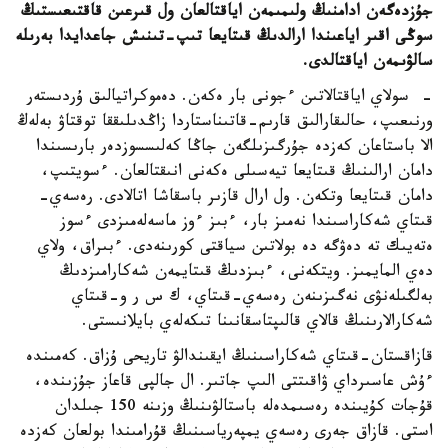
جۇزدەگەن ادامنىڭ ولىمىمەن اياقتالعان ول قىرعىن قاقتىعىستىڭ
سوڭى اقىر اياعىندا ارالدىڭ قىتايعا تىپ-تىنىش جاعدايدا بەرىلە
سالۋىمەن اياقتالدى.
- سولاي اياقتالاتىن ءجونى بار ەكەن. دەموكراتيالىق ۇردىستەر
ورنىعىپ، حالىقارالىق قارىم-قاتىناستاردا زاڭدىلىققا توقتاۋ بەلەڭ
الا باستاعان كەزدە جۇرگىزىلگەن جاڭا كەلىسسوزدەر بارىسىندا
دامان ارالىنىڭ قىتايعا تيەسىلى ەكەنى انىقتالعان. ءسويتىپ،
دامان قىتايعا وتكەن. ول ارال قازىر باسقاشا اتالادى. رەسەي-
قىتاي شەكاراسىندا نەمىز بار، ءبىز ءوز ماسەلەمىزدى ءسوز
ەتەيىك تە دەۋگە دە بولاتىن سياقتى كورىنەدى. ءبىراق، ولاي
دەي المايمىز. ويتكەنى، ءبىزدىڭ قىتايمەن شەكارامىزدىڭ
بەلگىلەنۋى نەگىزىنەن رەسەي-قىتاي، ك س ر و-قىتاي
شەكارالارىنىڭ قالاي قالىپتاسقانىنا تىكەلەي بايلانىستى.
قازاقستان-قىتاي شەكاراسىنىڭ ايقىندالۋ تاريحى ۇزاق. كەمىندە
ءۇش عاسىرداي ۋاقىتتى الىپ جاتىر. ال جالپى قاعاز جۇزىندە،
قۇجات كۇيىندە رەسىمدەلە باستالۋىنىڭ وزىنە 150 جىلدان
استى. قازاق جەرى رەسەي يمپەرياسىنىڭ قۇرامىندا بولعان كەزدە