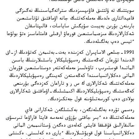
سۇيەۋدى تالاپ ەتەتىنىن ناقتى تۇسىندىك.
سويتتىك تە ۇلتتىق قاۋىپسىزدىك ستراتەگياسىنىڭ نەگىزگى
قاعيداتتارى ەلدىڭ مەملەكەتتىك جانە اۋماقتىق تۇتاستىعىن
بارىنەن بۇرىن بەيبىت سۇيگىش ساياسات، قالىپتاسقان
شەكارالاردىڭ مىزعىماستىعىن قورعاۋ ارقىلى قامتاماسىز ەتۋ بولۋعا
ءتيىس دەپ بەلگىلەدىك.
1991-جىلعى الاساپىران كەزىندە بەت-بەتىمەن كەتۋدىڭ از-اق
الدىندا تۇرعان كەڭەستىك رەسپۋبليكالار باسشىلارىنىڭ باسىن
الماتىدا قوستىرىپ، تاۋەلسىز مەملەكەتتەر دوستاستىعىن قۇرعان
الماتى دەكلاراتسياسىندا كەڭەستەن كەيىنگى رەسپۋبليكالاردىڭ
مەملەكەتتىك شەكارالارى ك س ر و تاراعان كەزدەگى بۇرىنعى
كەڭەستىك رەسپۋبليكالاردىڭ اكىمشىلىك-اۋماقتىق شەكارالارى
بولادى دەپ كورسەتىلۋىنە قول جەتكىزدىك.
رەسمي تۇردە بەلگىلەنگەن، بەكىتىلگەن شەكارانى قاي
مەملەكەتتىڭ دە ءبىر جاقتى بۇزۋى نەمەسە قايتا قاراۋعا تىرىسۋى
حالىقارالىق قۇقىققا قايشى كەلەدى دەگەن ۇستانىممەن الماتى
دەكلاراتسياسىنا قول قويۋشىلاردىڭ ءبارى دە كەلىستى. ەكىنشى