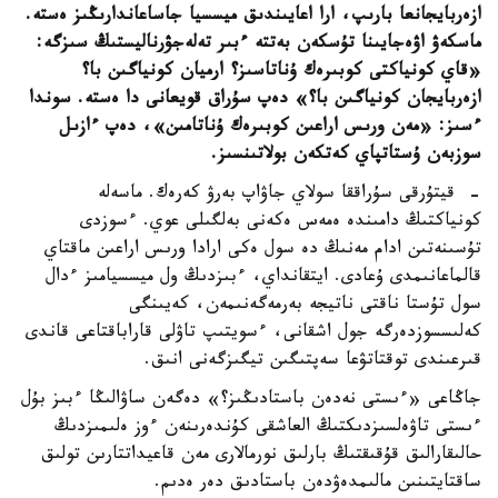
ازەربايجانعا بارىپ، ارا اعايىندىق ميسسيا جاساعاندارىڭىز ەستە.
ماسكەۋ اۋەجايىنا تۇسكەن بەتتە ءبىر تەلەجۋرناليستىڭ سىزگە:
«قاي كونياكتى كوبىرەك ۇناتاسىز؟ ارميان كونياگىن با؟
ازەربايجان كونياگىن با؟» دەپ سۇراق قويعانى دا ەستە. سوندا
ءسىز: «مەن ورىس اراعىن كوبىرەك ۇناتامىن»، دەپ ءازىل
سوزبەن ۇستاتپاي كەتكەن بولاتىنسىز.
- قيتۇرقى سۇراققا سولاي جاۋاپ بەرۋ كەرەك. ماسەلە
كونياكتىڭ دامىندە ەمەس ەكەنى بەلگىلى عوي. ءسوزدى
تۇسىنەتىن ادام مەنىڭ دە سول ەكى ارادا ورىس اراعىن ماقتاي
قالماعانىمدى ۇعادى. ايتقانداي، ءبىزدىڭ ول ميسسيامىز ءدال
سول تۇستا ناقتى ناتيجە بەرمەگەنىمەن، كەيىنگى
كەلىسسوزدەرگە جول اشقانى، ءسويتىپ تاۋلى قاراباقتاعى قاندى
قىرعىندى توقتاتۋعا سەپتىگىن تيگىزگەنى انىق.
جاڭاعى «ءىستى نەدەن باستادىڭىز؟» دەگەن ساۋالىڭا ءبىز بۇل
ءىستى تاۋەلسىزدىكتىڭ العاشقى كۇندەرىنەن ءوز ەلىمىزدىڭ
حالىقارالىق قۇقىقتىڭ بارلىق نورمالارى مەن قاعيداتتارىن تولىق
ساقتايتىنىن مالىمدەۋدەن باستادىق دەر ەدىم.