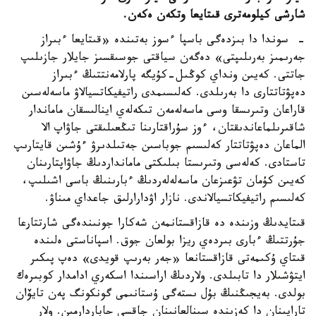
شارشى كيلومەترى قىتايعا وتكەن ەكەن.
- سوندا دا بىزدەگى باسپا ءسوز بەتىندە «قىتايعا ءبىراز
جەرىمىز بەرىلىپتى» دەگەن سياقتى جوسىقسىز جايلار جازىلىپ
جاتتى. كەيىن ونداي كوڭىل-كۇيگە پارلامەنتتىڭ ءبىراز
دەپۋتاتتارى دا بەرىلدى. كەلىسىمدى راتيفيكاتسيالاۋ ماسەلەسىن
قاراعان وتىرىسقا وسى ماسەلەمەن تىكەلەي اينالىسقان ماماندار
شاقىرىلماعاندىقتان، ءوز سۇراقتارىنا تىڭعىلىقتى جاۋاپ الا
الماعان دەپۋتاتتار كەلىسىم جوباسىن جەتىلدىرۋ ءۇشىن قايتارىپ
تاستادى. كەلەسى وتىرىستا بىلىكتى مامانداردىڭ جاۋاپتارىنان
كەيىن كۇمان تۋعىزعان ماسەلەلەردىڭ ءبارىنىڭ باسى اشىلىپ،
كەلىسىم راتيفيكاتسيالاندى. نازار اۋدارارلىق جاعداي مىناۋ.
قىتايدىڭ وزىندە دە قازاقستانمەن شەكارا جونىندەگى شارتتارعا
جۇرتتىڭ ءبارى بىردەي ريزا بولعان جوق. اسپاناستى ەلىندە
قىتاي ۇكىمەتى قازاقستانعا «جەر بەرىپ قويدى» دەپ پىكىر
ايتۋشىلار دا تابىلدى. ولاردىڭ اراسىندا اسكەري ادامدار كوبىرەك
بولدى. بەيجىڭنىڭ بۇل ىستەگى ۇستانىمى گونكونگ پەن تايۆان
تاراپىنان دا كەزىندە سىنالعانىنان جاقسى حاباردارمىن. ولار