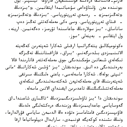
قارىم-قاتىناسقا ەرەكشە قۇنتتىلىقپەن قاراۋعا ءتيىسپىز. بۇل
جونىندە مەن ۇلىتاۋداعى سۇحباتىمدا ايتقانمىن. «ءبىزدىڭ
«تەڭىزىمىز» - رەسەي تەرريتورياسى. ءبىزدىڭ «تەڭىزىمىز»
- قىتاي تەرريتورياسى. وسى ەكى مەملەكەتتى تەڭىز دەپ
ساناساق، ءبىز سولاردىڭ جاعاسىندا تۇرمىز، دەگەنمىن. ارينە،
ول ايتقانىم - بەينەلى ءسوز.
ەكونوميكالىق ينتەگراتسيا ارقىلى شەكارا شەپتەرىن كەڭەيتە
الاتىنىمىزدى بىلدىرگەنىم. ءبىراق، قازاقستاننىڭ تەڭىزگە
تىكەلەي شىعاتىن مۇمكىندىگى جوق مەملەكەتتەر قاتارىندا قالا
بەرەتىندىگى دە انىق. سوندىقتان ءبىز ءۇشىن شەكارانىڭ ءمانى
ءتىپتى بولەك. شەكارا ماسەلەسى، ياعني ەلىڭنىڭ سىرتقى
شەپتەرىنىڭ قاي مەملەكەتپەن شەكتەسەتىندىگى تىكەلەي
مەملەكەتتىلىگىڭنىڭ تاعدىرىن ايقىنداي الاتىن ماسەلە.
سوندىقتان دا ءبىز تاۋەلسىزدىگىمىزدىڭ ءتاڭسارى شاعىندا-اق
گەوساياسي جاعدايىمىزدىڭ وزىندىك ەرەكشەلىگى ەلدىڭ
قاۋىپسىزدىگىن قامتاماسىز ەتۋدە ەڭ الدىمەن ساياسي قۇرالدارعا،
ونىڭ ىشىندە كوكەيگە قونىمدى، سارابدال ديپلوماتياعا ارقا