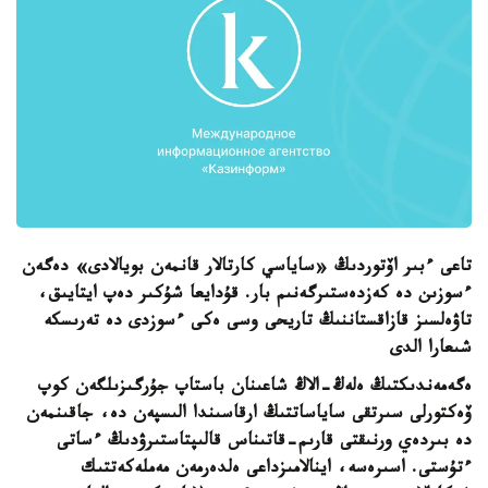
تاعى ءبىر اۆتوردىڭ «ساياسي كارتالار قانمەن بويالادى» دەگەن
ءسوزىن دە كەزدەستىرگەنىم بار. قۇدايعا شۇكىر دەپ ايتايىق،
تاۋەلسىز قازاقستاننىڭ تاريحى وسى ەكى ءسوزدى دە تەرىسكە
شىعارا الدى
ەگەمەندىكتىڭ ەلەڭ-الاڭ شاعىنان باستاپ جۇرگىزىلگەن كوپ
ۆەكتورلى سىرتقى ساياساتتىڭ ارقاسىندا الىسپەن دە، جاقىنمەن
دە بىردەي ورنىقتى قارىم-قاتىناس قالىپتاستىرۋدىڭ ءساتى
ءتۇستى. اسىرەسە، اينالامىزداعى ەلدەرمەن مەملەكەتتىك