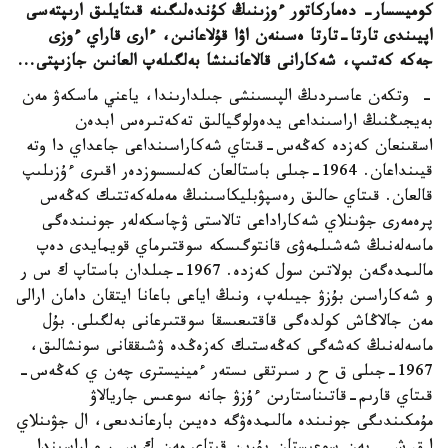
كوميسسار- دەماركاتور ءوزىنىڭ كۇندەلىگىنە قىتايلىق ارىپتەسى
اپيىندى تارتا-تارتا ەسىنەن اۋا قۇلاعانىن، ءارى قاراي ءوزى
جەكە كەتىپ، شەكارانى قالاعانىنشا بەلگىلەپ العانىن جازىپتى
...
- وتكەن عاسىردىڭ الپىسىنشى جىلدارىندا، ياعني ماسكەۋ مەن
بەيجىڭنىڭ اراسىنداعى يدەولوگيالىق تەكەتىرەس ابدەن
اسقىنعان كەزدە كەڭەس-قىتاي شەكاراسىنداعى جاعداي دا وتە
قيىنداعان. 1964-جىلى باستالعان كەلىسسوزدەر اقىرى ءۇزىلىپ
قالعان. قىتاي حالىق رەسپۋبليكاسىنىڭ مەملەكەتتىك كەڭەس
پرەمەرى جۋىنلاي شەكاراداعى تالاستى ۋچاسكەلەر جونىندەگى
ماسەلەنىڭ شەشىلمەۋى قانتوگىسكە سوقتىرماي قويمايدى دەپ
مالىمدەگەن بولاتىن سول كەزدە. 1967-جىلدان باستاپ ك س ر
و شەكاراسىن بۇزۋ جيىلەپ، ونىڭ اياعى باعانا ايتقان دامان ارالى
مەن جالاڭاش كولدەگى قاقتىعىسقا سوقتىرعانى بەلگىلى. بۇل
ماسەلەنىڭ كەشەگى كەڭەستىك كەزەڭدە ۋشىققانى سونشالىق،
1967-جىلى ق ح ر سىرتقى ىستەر ءمينيسترى چەن ي كەڭەس-
قىتاي قارىم-قاتىناستارىن ءۇزۋ جانە سوعىس جاريالاۋ
مۇمكىندىگى جونىندە مالىمدەۋگە دەيىن بارعاندىعى، ال جۋىنلاي