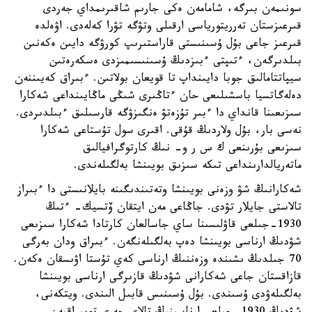
سونىمەن بىرگە، شامامەن ەكى جارىم شاقىرىمداي جەردى
قىرعىزستان تەرريتورياسى ارقىلى وتۋگە تۋرا كەلەدى. اۋەلدە
قىرعىز جاعى بۇل ۇسىنىستى قاراستىرىپ كورۋگە دايىن ەكەنىن
بىلدىرگەن، ءتىپتى ءبىزدىڭ ۇسىنىسىمىزدى ەسكەرەتىن
سيپاتتامالىق جوبا دايىنداپ تا قويعان بولاتىن. ءبىراق كەيىننەن
دەلەگاتسيا باسشىلىعى حان ءتاڭىرى شىڭى ماڭايىنداعى شەكارا
سىزىعىنا قانداي دا ءبىر تۇزەتۋ ەنگىزۋگە قارسىلىق ءبىلدىردى.
نەسى بار، بۇل ولاردىڭ قۇقى. اقىرى سول تۇستاعى شەكارا
سىزىعى بۇرىنعى ك س ر و- نىڭ كارتوگرافيالىق
ماتەريالدارىنداعى تىكە سىزىق بويىنشا بەلگىلەندى.
شەكارانىڭ شۋ وزەنى بويىنشا وتەتىندىگىنە بايلانىستى دا ءبىراز
تالاستى جايلار تۋدى. جاڭاعى مەن ايتقان ۆتسيك- ءتىڭ
1930-جىلعى قاۋلىسىنا ساي جاسالعان كارتادا شەكارا سىزىعى
شۋدىڭ ارناسى بويىنشا دەپ بەلگىلەنگەن. ءبىراق ودان بەرگى
70 جىلدىڭ ىشىندە وزەننىڭ ارناسى كەي تۇستا اۋىسقان ەكەن.
قازاقستان جاعى شەكارانى شۋدىڭ قازىرگى ارناسى بويىنشا
بەلگىلەۋدى ۇسىندى. بۇل ۇسىنىس قابىل الىندى. ويتكەنى،