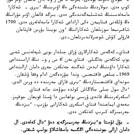
- سولاي دەۋگە بولادى. بىزگە ك س ر و- دان قالعان اۋىر مۇرا
كوپ ەدى. سولاردىڭ ىشىندەگى ەڭ اۋىرىنىڭ ءبىرى - شەكارا
ماسەلەسىنىڭ شەشىلمەگەندىگى ەدى. بىزگە قالعان اۋىر مۇرانىڭ
ەڭ ۇلكەنى قىتايمەن ەكى اراداعى شەكارا ماسەلەلەرى ەدى. 1700
شاقىرىمعا سوزىلعان شەكارانىڭ ءون بويىنا بۇرىن قاپتاعان
قارۋلى كۇش شوعىرلاندىرىلعان-دى.
قىتاي-كەڭەس شەكارالارى ۇزاق جىلدار بويى شيەلەنىس شەبى
بوپ كەلگەنى بەلگىلى. قىتاي مەن ك س ر و- نىڭ اراسىنداعى
شەكارا داۋىنىڭ ابدەن شەگىنە جەتكەن جەرى دامان ارالىنداعى
1969-جىلعى قاقتىعىس. وندا جۇزدەگەن ادام وققا ۇشقان.
سونداي قاقتىعىستاردىڭ ءبىرى قازاق جەرىندە دە ورىن الدى.
ءدال سول جىلى جالاڭاش كولدە سوۆەت جانە قىتاي
اسكەرلەرىنىڭ قاندى ۇرىسى بولعانىن دا ۇمىتا قويعان جوقپىز.
سەمەي ايماعىندا قىتاي اسكەرى شەكارانى بۇزىپ، ءبىزدىڭ
جەرىمىزگە كىرىپ كەتكەن ەدى.
- بۇل تۇستا «ءبىزدىڭ جەرىمىزگە» دەۋ ءدال كەلەدى. ال
دامان ارالى جونىندەگى اڭگىمە باسقاشالاۋ بولىپ شىقتى.