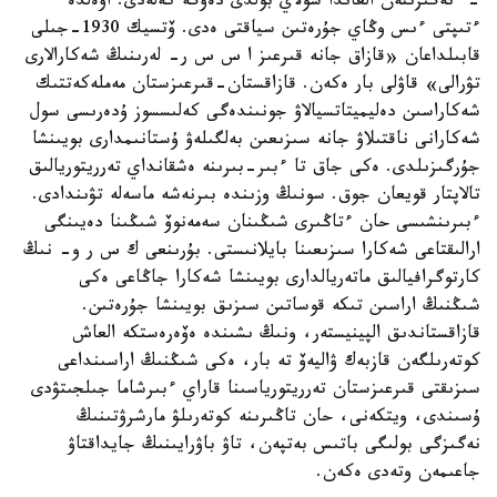
- نەگىزىنەن العاندا سولاي بولدى دەۋگە كەلەدى. اۋەلدە
ءتىپتى ءىس وڭاي جۇرەتىن سياقتى ەدى. ۆتسيك 1930-جىلى
قابىلداعان «قازاق جانە قىرعىز ا س س ر- لەرىنىڭ شەكارالارى
تۋرالى» قاۋلى بار ەكەن. قازاقستان-قىرعىزستان مەملەكەتتىك
شەكاراسىن دەليميتاتسيالاۋ جونىندەگى كەلىسسوز ۇدەرىسى سول
شەكارانى ناقتىلاۋ جانە سىزىعىن بەلگىلەۋ ۇستانىمدارى بويىنشا
جۇرگىزىلدى. ەكى جاق تا ءبىر-بىرىنە ەشقانداي تەرريتوريالىق
تالاپتار قويعان جوق. سونىڭ وزىندە بىرنەشە ماسەلە تۋىندادى.
ءبىرىنشىسى حان ءتاڭىرى شىڭىنان سەمەنوۆ شىڭىنا دەيىنگى
ارالىقتاعى شەكارا سىزىعىنا بايلانىستى. بۇرىنعى ك س ر و- نىڭ
كارتوگرافيالىق ماتەريالدارى بويىنشا شەكارا جاڭاعى ەكى
شىڭنىڭ اراسىن تىكە قوساتىن سىزىق بويىنشا جۇرەتىن.
قازاقستاندىق الپينيستەر، ونىڭ ىشىندە ەۆەرەستكە العاش
كوتەرىلگەن قازبەك ۋاليەۆ تە بار، ەكى شىڭنىڭ اراسىنداعى
سىزىقتى قىرعىزستان تەرريتورياسىنا قاراي ءبىرشاما جىلجىتۋدى
ۇسىندى، ويتكەنى، حان تاڭىرىنە كوتەرىلۋ مارشرۋتىنىڭ
نەگىزگى بولىگى باتىس بەتپەن، تاۋ باۋرايىنىڭ جايداقتاۋ
جاعىمەن وتەدى ەكەن.