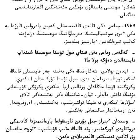
ا ق ش- پەن سوعىستان بۇرىن قىتاي مەن ك س ر و اراسىندا
شەكارا سوعىسى باستالۋى مۇمكىن ەكەندىگىن اڭعارتقاندىعى
بەلگىلى.
1969-جىلعى ەكى قاندى قاقتىعىستان كەيىن يادرولىق قارۋعا يە
ەكى ءىرى سوتسياليستىك دەرجاۆانىڭ سوعىستىڭ ەرنەۋىنە
كەلىپ تىرەلگەنىن ءبارىمىز بىلەمىز.
- كەڭەس وداعى مەن قىتاي سول تۇستا سوعىسقا شىنداپ
دايىندالدى دەۋگە بولا ما؟
- ابدەن بولادى. شەكارانىڭ ەكى بەتىنە جەر قايىسقان قالىڭ
اسكەر توپتاستىرىلعان ەدى. سول تۇستا تۇركىستان اسكەري
وكرۋگىنە قوسا جاڭادان ورتالىق ازيا اسكەري وكرۋگى قۇرىلعانى
مۇنىڭ ناقتى دالەلى. تيان-شاننىڭ ەكى بەتىندەگى تالاي
اسۋلارعا اسكەري تەحنيكا تولتىرىلىپ، بەكىنىستەر، اەرودرومدار
مەن ارسەنالدار سالىنعانى بەلگىلى.
- وسىدان ءبىراز جىل بۇرىن نارىنقولعا بارعانىمىزدا كادىمگى
دزوتتاردى كورگەنبىز. وتە قالىڭ ەتىپ قۇيىلىپ، ءتورت جاعىنان
وق اتاتىن تەسىكتەر قالدىرىلادى ەكەن.