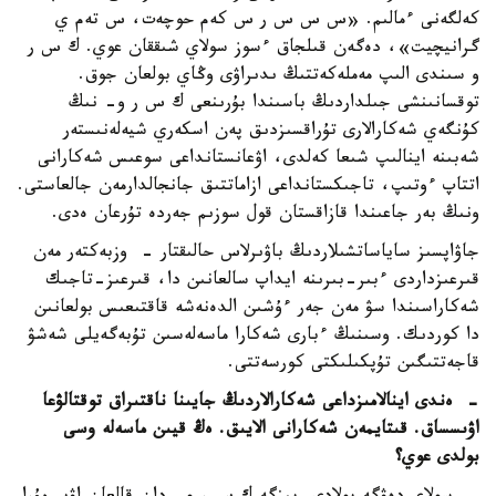
كەلگەنى ءمالىم. «س س س ر س كەم حوچەت، س تەم ي
گرانيچيت»، دەگەن قىلجاق ءسوز سولاي شىققان عوي. ك س ر
و سىندى الىپ مەملەكەتتىڭ ىدىراۋى وڭاي بولعان جوق.
توقسانىنشى جىلداردىڭ باسىندا بۇرىنعى ك س ر و- نىڭ
كۇنگەي شەكارالارى تۇراقسىزدىق پەن اسكەري شيەلەنىستەر
شەبىنە اينالىپ شىعا كەلدى، اۋعانستانداعى سوعىس شەكارانى
اتتاپ ءوتىپ، تاجىكستانداعى ازاماتتىق جانجالدارمەن جالعاستى.
ونىڭ بەر جاعىندا قازاقستان قول سوزىم جەردە تۇرعان ەدى.
جاۋاپسىز ساياساتشىلاردىڭ باۋىرلاس حالىقتار - وزبەكتەر مەن
قىرعىزداردى ءبىر-بىرىنە ايداپ سالعانىن دا، قىرعىز-تاجىك
شەكاراسىندا سۋ مەن جەر ءۇشىن الدەنەشە قاقتىعىس بولعانىن
دا كوردىك. وسىنىڭ ءبارى شەكارا ماسەلەسىن تۇبەگەيلى شەشۋ
قاجەتتىگىن تۇپكىلىكتى كورسەتتى.
- ەندى اينالامىزداعى شەكارالاردىڭ جايىنا ناقتىراق توقتالۋعا
اۋىسساق. قىتايمەن شەكارانى الايىق. ەڭ قيىن ماسەلە وسى
بولدى عوي؟