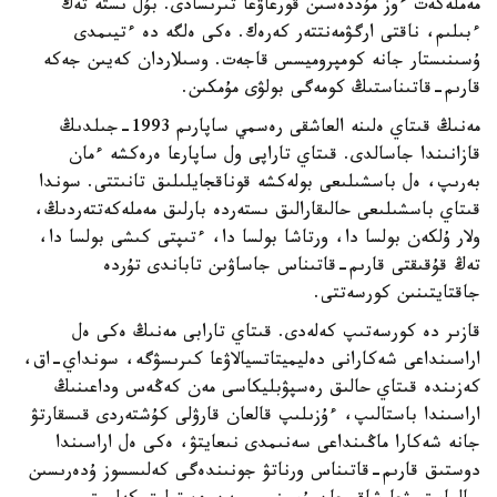
مەملەكەت ءوز مۇددەسىن قورعاۋعا تىرىسادى. بۇل ىستە تەك
ءبىلىم، ناقتى ارگۋمەنتتەر كەرەك. ەكى ەلگە دە ءتيىمدى
ۇسىنىستار جانە كومپروميسس قاجەت. وسىلاردان كەيىن جەكە
قارىم-قاتىناستىڭ كومەگى بولۋى مۇمكىن.
مەنىڭ قىتاي ەلىنە العاشقى رەسمي ساپارىم 1993-جىلدىڭ
قازانىندا جاسالدى. قىتاي تاراپى ول ساپارعا ەرەكشە ءمان
بەرىپ، ەل باسشىلىعى بولەكشە قوناقجايلىلىق تانىتتى. سوندا
قىتاي باسشىلىعى حالىقارالىق ىستەردە بارلىق مەملەكەتتەردىڭ،
ولار ۇلكەن بولسا دا، ورتاشا بولسا دا، ءتىپتى كىشى بولسا دا،
تەڭ قۇقىقتى قارىم-قاتىناس جاساۋىن تاباندى تۇردە
جاقتايتىنىن كورسەتتى.
قازىر دە كورسەتىپ كەلەدى. قىتاي تارابى مەنىڭ ەكى ەل
اراسىنداعى شەكارانى دەليميتاتسيالاۋعا كىرىسۋگە، سونداي-اق،
كەزىندە قىتاي حالىق رەسپۋبليكاسى مەن كەڭەس وداعىنىڭ
اراسىندا باستالىپ، ءۇزىلىپ قالعان قارۋلى كۇشتەردى قىسقارتۋ
جانە شەكارا ماڭىنداعى سەنىمدى نىعايتۋ، ەكى ەل اراسىندا
دوستىق قارىم-قاتىناس ورناتۋ جونىندەگى كەلىسسوز ۇدەرىسىن