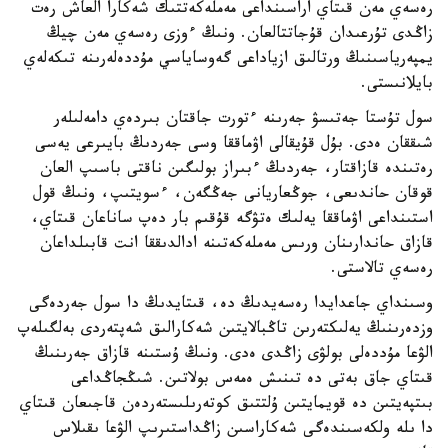
رەسەي مەن قىتاي اراسىنداعى مەملەكەتتىك شەكارا العاش رەت
زاڭدى تۇرعىدان قۇجاتتالعان. ونىڭ ءوزى رەسەي مەن چيڭ
يمپەرياسىنىڭ ورتالىق ازياداعى گەوساياسي مۇددەلەرىنە تىكەلەي
بايلانىستى.
سول تۇستا جەتىسۋ جەرىنە ءتورت جاقتان بىردەي دامەلىلەر
شىققان ەدى. بۇل قۇيقالى اۋماققا وسى جەردىڭ بايىرعى يەسى
رەتىندە قازاقتار، جەردىڭ ءبىراز بولىگىن ناقتى باسىپ العان
قوقان حاندىعى، جوڭعاريانى جەڭگەن، ءسويتىپ، ونىڭ قول
استىنداعى اۋماققا يەلىك ەتۋگە قۇقىم بار دەپ ساناعان قىتاي،
قازاق حاندارىنان ورىس مەملەكەتىنە ادالدىققا انت قابىلداعان
رەسەي تالاستى.
وسىنداي جاعدايدا رەسەيدىڭ دە، قىتايدىڭ دا سول جەردەگى
وزدەرىنىڭ يەلىكتەرىن تاڭبالايتىن شەكارالىق شەپتەردى بەلگىلەپ
الۋعا مۇددەلى بولۋى زاڭدى ەدى. ونىڭ ۇستىنە قازاق جەرىنىڭ
قىتاي جاق بەتى دە تىنىش ەمەس بولاتىن. شىڭجاڭداعى
بىتپەيتىن دە قويمايتىن ۇلتتىق كوتەرىلىستەردەن قاجىعان قىتاي
دا ىلە ولكەسىندەگى شەكاراسىن زاڭداستىرىپ الۋعا ىقىلاس