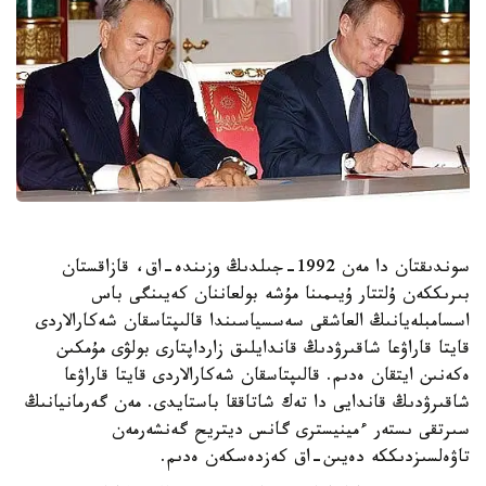
سوندىقتان دا مەن 1992-جىلدىڭ وزىندە-اق، قازاقستان
بىرىككەن ۇلتتار ۇيىمىنا مۇشە بولعاننان كەيىنگى باس
اسسامبلەيانىڭ العاشقى سەسسياسىندا قالىپتاسقان شەكارالاردى
قايتا قاراۋعا شاقىرۋدىڭ قاندايلىق زارداپتارى بولۋى مۇمكىن
ەكەنىن ايتقان ەدىم. قالىپتاسقان شەكارالاردى قايتا قاراۋعا
شاقىرۋدىڭ قاندايى دا تەك شاتاققا باستايدى. مەن گەرمانيانىڭ
سىرتقى ىستەر ءمينيسترى گانس ديتريح گەنشەرمەن
تاۋەلسىزدىككە دەيىن-اق كەزدەسكەن ەدىم.