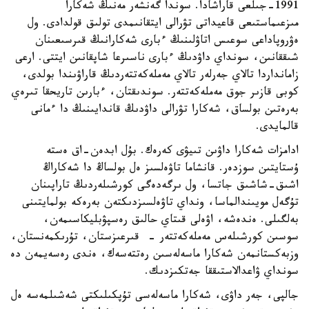
1991-جىلعى قاراشادا. سوندا گەنشەر مەنىڭ شەكارا
مىزعىماستىعى قاعيداتى تۋرالى ايتقانىمدى تولىق قولدادى. ول
ەۋروپاداعى سوعىس اتاۋلىنىڭ ءبارى شەكارانىڭ قىرسىعىنان
شىققانىن، سونداي داۋدىڭ ءبارى ناسىرعا شاپقانىن ايتتى. ارعى
زامانداردا تالاي جەرلەر تالاي مەملەكەتتەردىڭ قاراۋىندا بولدى،
كوبى قازىر جوق مەملەكەتتەر. سوندىقتان، ءبارىن تاريحقا تىرەي
بەرەتىن بولساق، شەكارا تۋرالى داۋدىڭ قاندايىنىڭ دا ءمانى
قالمايدى.
ادامزات شەكارا داۋىن تىيۋى كەرەك. بۇل ابدەن-اق ەستە
ۇستايتىن سوزدەر. قانشاما تاۋەلسىز ەل بولساڭ دا شەكاراڭ
اشىق-شاشىق جاتسا، ول ىرگەدەگى كورشىلەردىڭ تاراپىنان
تۇگەل مويىندالماسا، ونداي تاۋەلسىزدىكتەن بەرەكە بولمايتىنى
بەلگىلى. ەندەشە، اۋەلى قىتاي حالىق رەسپۋبليكاسىمەن،
سوسىن كورشىلەس مەملەكەتتەر - قىرعىزستان، تۇرىكمەنستان،
وزبەكستانمەن شەكارا ماسەلەسىن رەتتەسەك، ەندى رەسەيمەن دە
سونداي ۋاعدالاستىققا جەتكىزدىك.
جالپى، جەر داۋى، شەكارا ماسەلەسى تۇپكىلىكتى شەشىلمەسە ەل