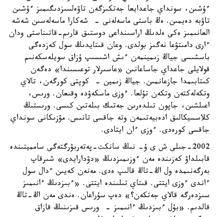
ءۇشىن، سونداي جاعدايعا جەتكىزگەن تاۋەلسىزدىگىمىز ءۇشىن
تاۋبە دەيمىن. ەڭ باستى ماسەلەنى - شەكارا ماسەلەسىن شەشە
العانىمىز ەكى ەلدىڭ اراسىنداعى دوستىق قارىم-قاتىناستى ودان
ءارى دامىتۋعا نەگىز بولدى. وعان قىتايدىڭ سول كەزدەگى
باسشىسى جياڭ زىمينمەن ءىش اشىسىپ ۇزاق سويلەسكەنىم
قولايلى جاعداي جاساعانىن «عاسىرلار توعىسىندا» دەگەن
كىتابىمدا جازعانمىن. جياڭ زىمين - كوپتى كورگەن، تالاي
وتكەلەكتەن وتكەن تۇلعا. ءوزى ماسكەۋدە وقىعان. ورىس،
اعىلشىن، جاپون تىلدەرىن جەتىك بىلەتىن كىسى. ورىستىڭ
كلاسسيكالىق ادەبيەتىمەن وتە جاقسى تانىس. مۋزىكانى سونداي
جاقسى كورەدى. ءوزى ءان ايتادى.
2002-جىلى ش ى ۇ- نىڭ سانكت-پەتەربۋرگتەگى سامميتىندە
قابىلداۋ كەزىندە مەن ءوزىمىزدىڭ «دۋدارايدى» شىرقاپ
بەرگەنىمدە ول اڭ-تاڭ قالىپ ەدى. مەنەن كەيىن ءدال سول
ءاندى ءوزى ايتتى. قىتاي تىلىندە ايتتى. «ءبىزدىڭ ءانىمىز
سىزدەرگە قالاي جەتكەن؟» دەپ سۇراعان. ەندى مەن اڭ-تاڭ
قالدىم. «بۇل ءبىزدىڭ ءانىمىز - ورىس قىزىنىڭ قازاق