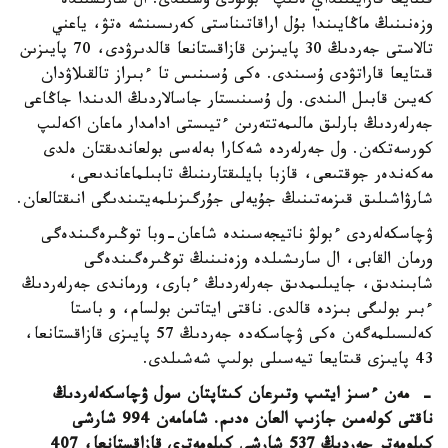
قىتايعا قارايتىنداي ەتىپ ءبولۋدى ۇسىندى. ال سارىشىلدە
وزەنىنىڭ ماڭايىندا بۇل اراقاتىناستى كەرىسىنشە ەتۋ، ياعني
تالاستى جەردىڭ 30 پايىزىن قازاقستانعا قالدىرۋدى، 70 پايىزىن
قىتايعا قاراتۋدى ۇسىندى. ەكى ۇسىنىس تا ءبىراز تالقىلاۋدان
كەيىن قابىل الىندى. ول ۇسىنىستار جاسالاردىڭ الدىندا جاڭاعى
جەرلەردىڭ بارلىق مالىمەتتەرىن ءتيىستى ادامدار ماعان اكەلىپ
كورسەتكەن. ول جەرلەردە شەكارا بەلەسى بولعاندىقتان ەلدى
مەكەندەر جوقتىعى، قازبا بايلىقتارىنىڭ تابىلماعاندىعى،
شارۋاشىلىق قىزمەتىنىڭ جۇيەلى جۇرگىزىلمەيتىندىگى انىقتالعان.
ۋچاسكەلەردى ءبولۋ ناتيجەسىندە شاعان-وبا توڭىرەگىندەگى
ورمان القابى، ال سارىشىلدە وزەنىنىڭ توڭىرەگىندەگى
شابىندىق، جايىلىمدىق جەرلەردىڭ ءبارى، ورماندى جەرلەردىڭ
ءبىر بولىگى بىزدە قالدى. ناقتى ايتاتىن بولسام، و باستا
كەلىسىلمەگەن ەكى ۋچاسكەدە جەردىڭ 57 پايىزى قازاقستانعا،
43 پايىزى قىتايعا تيەسىلى بولىپ شەشىلدى.
- مەن ءسىز ايتىپ وتىرعان كىتاپتان سول ۋچاسكەلەردىڭ
ناقتى كولەمىن جازىپ العان ەدىم. شامامەن 994 شارشى
كيلومەتر جەردىڭ 537 شارشى كيلومەترى قازاقستانعا، 407