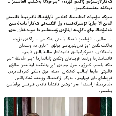
شەكارالارىمىزدى زاڭدى تۇردە، ءبىرجولاتا بەكىتىپ العانىمىز -
ەرەكشە جەتىستىگىمىز.
سىزگە سۇحبات كىتابىنىڭ كەلەسى تاراۋىنىڭ تاقىرىبىنا قاتىستى
الدىن الا جازبا تۇسىرگەنىمدە ول اڭگىمەنى شەكارا ماسەلەسىن
شەشۋدىڭ جاي-كۇيىنە ارناۋدى ۇسىنعانىم دا سوندىقتان ەدى.
- جالپى، تاۋەلسىز ەلدىڭ باستى بەلگىسى - زاڭدى تۇردە
بەلگىلەنگەن ءوز تەرريتورياسى بولۋى. ءبارى دە وسىدان
باستالادى. دەموكراتيالىق قاعيداتتار حالىقارالىق قارىم-
قاتىناستاردا ورنىعا قويماعان وتكەن زامانداردا ءبىر ەلدىڭ ءبىر
ەلگە باسىپ كىرۋى، سول جەردى ءوز يەلىگىنە اينالدىرا سالۋى
قالىپتى جايعا اينالىپ كەتكەن. ەستە جوق ەسكى كەزەڭدەردى
قوزعاماي-اق قويايىق، بەرگى ۋاقىتتىڭ وزىندە شەكارالاس
ەلدەردىڭ اراسىندا جەر ءۇشىن قانشاما قاندى قىرقىس بولعانىن
بىلەمىز.