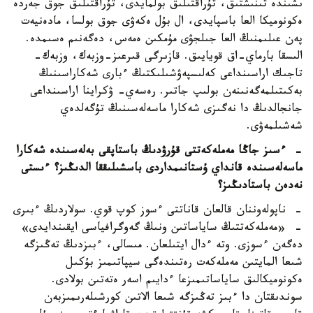
ىشىندە تىنىشتىق، تۇراقتىلىق بولمايدى، تۇراقتىلىق جوق جەردە
ەكونوميكا العا باسپايدى، ال بۇل ەكەۋى جوق بولسا، مادەنيەت
پەن عىلىمنىڭ العا جىلجۋى مۇمكىن ەمەس، دەگەنىم ەسىمدە.
الىسقا بارماي-اق قويايىق. قازىرگى قىرعىز-وزبەك، وزبەك-
تاجىك اراسىنداعى كەلىسپەۋشىلىكتىڭ ءبارى شەكاراسىنىڭ
بەكىتىلمەگەنىنەن بولىپ جاتىر. رەسەي- ۋكراينا اراسىنداعى
جانجالدىڭ دا نەگىزى شەكارا ماسەلەسىنىڭ تۇگەلدەي
شەشىلمەۋى.
- ءسىز جاڭا مەملەكەتتى قۇرۋدىڭ باستاپقى بەلەسىندە شەكارا
ماسەلەسىندە قانداي ۇستانىمداردى باسشىلىققا الدىڭىز؟ ءىستى
نەدەن باستادىڭىز؟
- ناپولەوننان قالعان قاناتتى ءسوز كوپ قوي. سولاردىڭ ءبىرى
- «مەملەكەتتىڭ ساياساتىن ونىڭ گەوگرافياسى ايقىندايدى»
دەگەن ءسوزى. وتە ءدال ايتىلعان. مىسالى، ءبىزدىڭ تەڭىزگە
شىعا المايتىن مەملەكەت رەتىندەگى سيپاتىمىز بۇكىل
ەكونوميكالىق ساياساتىمىزعا ءدايىم اسەر ەتەتىن بولادى.
سوندىقتان دا ءبىز تەڭىزگە شىعا الاتىن كورشىلەرىمىزبەن