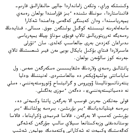
وكىنىشكە وراي، وتكەن زامانداردا جالپى حالىقارالىق قارىم-
قاتىناستاردا، سونىڭ ىشىندە ءبىز قۇرامىندا بولعان رەسەي
يمپەرياسىندا، ودان كەيىنگى كەڭەس وداعىندا شەكارا
ماسەلەلەرىنە تيىسىنشە كوڭىل بولىنگەن جوق. مىسالى، قىتايدىڭ
رەسەيگە تەرريتوريالىق تالاپ قويۋى سوناۋ چيڭ يمپەرياسى
ىدىراعان كەزدەن بەرى جالعاسىپ كەلدى. سان ءتۇرلى
عاسىرلاردا قىتاي بۇكىل بايكال بويى مەن قيىر شىعىستىڭ تالاي
جەرىنە كوز سالۋمەن بولعان.
پاتشالىق رەسەي ولاردىڭ ەشقايسىسىن ەسكەرگەن ەمەس. ول
ساياساتتى بولشيەۆيكتەر دە جالعاستىردى. لەنيننىڭ «دليا
ينتەرناتسيوناليستا ۆوپروس و گرانيتساح ۆتوروستەپەننىي، ەسلي
نە دەسياتيستەپەننىي»، دەگەن ءسوزى بەلگىلى.
قولى جەتكەن جەرىن قوسىپ الا بەرگەن پاتشا وكىمەتى دە،
بىرەسە فينليانديانىڭ ءبىر بۇرىشىن، بىرەسە پولشانىڭ ءبىر
بۇرىشىن كەسىپ الا بەرگەن، قالاسا قىرىمدى ۋكرايناعا، قالاسا
بوستاندىقتى وزبەكستانعا سىيلاي سالىپ جۇرگەن كەشەگى
كەڭەستىك وكىمەت تە شەكارانى وكتەمدىك جولمەن شەشىپ