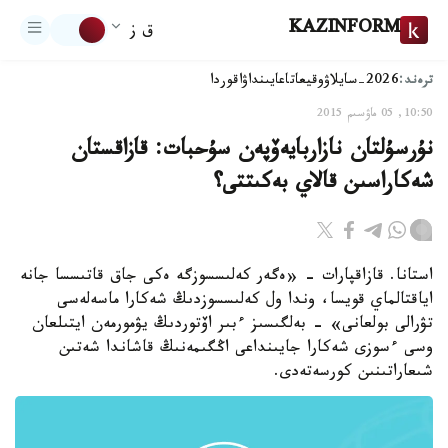
KAZINFORM
ق ز
ترەند:
2026-سايلاۋ
وقيعا
تاعايىنداۋ
اقوردا
10:50, 05 ماۋسىم 2015
نۇرسۇلتان نازاربايەۆپەن سۇحبات: قازاقستان
شەكاراسىن قالاي بەكىتتى؟
استانا. قازاقپارات - «ەگەر كەلىسسوزگە ەكى جاق قاتىسسا جانە
اياقتالماي قويسا، وندا ول كەلىسسوزدىڭ شەكارا ماسەلەسى
تۋرالى بولعانى» - بەلگىسىز ءبىر اۆتوردىڭ يۋمورمەن ايتىلعان
وسى ءسوزى شەكارا جايىنداعى اڭگىمەنىڭ قاشاندا شەتىن
شىعاراتىنىن كورسەتەدى.