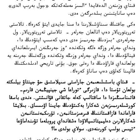
قىتاي وزىنەن الدەقايدا ءالسىز مەملەكەتكە «جول بەرىپ الدى»
دەپ سانايتىنىن بىلدىرگەن ەدى.
ەكى جاقتىڭ سىناۋشىلارىنا دا مىنا جايدى ايتۋ كەرەك. تالاستى
تەرريتوريالار دەپ اتالعان جەرلەر - تالاستى تەرريتوريالار. ول
جەرلەردى ءبىزدىڭ جەرىمىز ەدى دەپ كەسىپ ايتۋدىڭ دا،
ونداي جەرلەر وزگە ەلگە وتكەندە ءوز جەرىڭنەن ايىرىلعانداي
قينالۋدىڭ دا، ونداي جەرلەر وزىڭە وتكەندە وزگەنىڭ جەرىنە يە
بولعانداي قاراۋدىڭ دا رەتى جوق. بۇنى تاريحي ادىلدىكتىڭ
قالپىنا كەلۋى دەپ ساناۋ كەرەك.
- قىتاي باسشىلىعىمەن جاراستى سىيلاستىق حۋ جينتاۋ بيلىكتە
بولعان تۇستا دا، قازىرگى ءتوراعا شي جينپيڭمەن قارىم-
قاتىناسىڭىزدا دا ساقتالىپ كەلە جاتقانى قۋانىشتى. ەندى باسقا
كورشىلەرىمىزبەن شەكارا بەكىتۋدىڭ جايىنا اۋىسساق. بىلايشا
قاراعاندا قازاقستاننىڭ قىرعىزستانمەن، تۇرىكمەنستانمەن
شەكارالارىن دەليميتاتسيالاۋدا ەشقانداي پروبلەما تۋىنداماۋعا
ءتيىس بولىپ كورىنەدى. سولاي بولدى ما؟