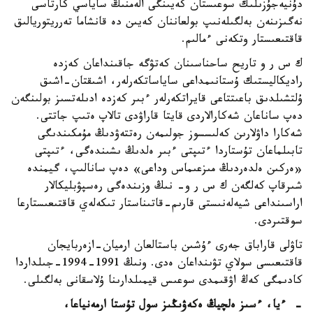
دۇنيەجۇزىلىك سوعىستان كەيىنگى الەمنىڭ ساياسي كارتاسى
نەگىزىنەن بەلگىلەنىپ بولعاننان كەيىن دە قانشاما تەرريتوريالىق
قاقتىعىستار وتكەنى ءمالىم.
ك س ر و تاريح ساحناسىنان كەتۋگە جاقىنداعان كەزدە
راديكاليستىك ۇستانىمداعى ساياساتكەرلەر، اشىقتان-اشىق
ۇلتشىلدىق باعىتتاعى قايراتكەرلەر ءبىر كەزدە ادىلەتسىز بولىنگەن
دەپ ساناعان شەكارالاردى قايتا قاراۋدى تالاپ ەتىپ جاتتى.
شەكارا داۋلارىن كەلىسسوز جولىمەن رەتتەۋدىڭ مۇمكىندىگى
تابىلماعان تۇستاردا ءتىپتى ءبىر ەلدىڭ ىشىندەگى، ءتىپتى
«ەركىن ەلدەردىڭ مىزعىماس وداعى» دەپ سانالىپ، گيمندە
شىرقاپ كەلگەن ك س ر و- نىڭ وزىندەگى رەسپۋبليكالار
اراسىنداعى شيەلەنىستى قارىم-قاتىناستار تىكەلەي قاقتىعىستارعا
سوقتىردى.
تاۋلى قاراباق جەرى ءۇشىن باستالعان ارميان-ازەربايجان
قاقتىعىسى سولاي تۋىنداعان ەدى. ونىڭ 1991-1994-جىلداردا
كادىمگى كەڭ اۋقىمدى سوعىس قيمىلدارىنا ۇلاسقانى بەلگىلى.
- ءيا، ءسىز ەلچيڭ ەكەۋىڭىز سول تۇستا ارمەنياعا،