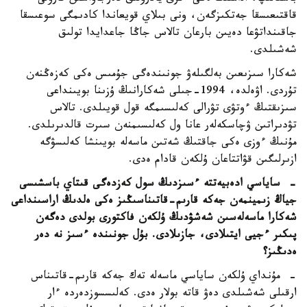
قاقتىعىسقا جەتكىزگەن، ونى بىلاي قويعاندا كادىمگى سوعىسقا
جاقىنداتۋعا دەيىن بارعان تالاس جاڭا جاعدايدا تولىق
شەشىلدى.
شەكارا سىزىعىن بەلگىلەۋ جونىندەگى جۇمىس ەكى كەزەڭنەن
تۇردى. اۋەلدە، 1994-جىلى شەكارانىڭ ۇزىنا بويىنداعى
سىزىقتىڭ ءوتۋى تۋرالى كەلىسىمگە قول قويىلدى. تالاس
تۋدىراتىن ۋچاسكەلەر عانا ول كەلىسىمنەن سىرت قالدىرىلدى.
مۇنىڭ ءوزى ەكى جاقتىڭ شەتىن ماسەلە بويىنشا كەلىسۋگە
ازىرلىگىن قۋاتتاعان ۇلكەن قادام ەدى.
- ساياسي ادەبيەتتە ءسىزدىڭ سول كەزدەگى قىتاي باسشىسى
جياڭ زىمينمەن جەكە قارىم-قاتىناسىڭىز ەكى ەلدىڭ اراسىنداعى
شەكارا ماسەلەسىن شەشۋدىڭ ۇلكەن فاكتورى بولدى دەگەن
پىكىر ءجيى ايتىلادى، جازىلادى. بۇل جونىندە ءسىز نە دەر
ەدىڭىز؟
- مۇنداي ۇلكەن ساياسي ماسەلە تەك جەكە قارىم-قاتىناس
ارقىلى شەشىلدى دەۋ قاتە بولار ەدى. كەلىسسوزدەردە ءار