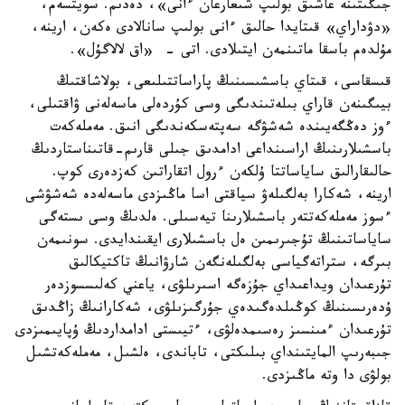
جىگىتىنە عاشىق بولىپ شىعارعان ءانى»، دەدىم. سويتسەم،
«دۋداراي» قىتايدا حالىق ءانى بولىپ سانالادى ەكەن، ارينە،
مۇلدەم باسقا ماتىنمەن ايتىلادى. اتى - «اق لالاگۇل».
قىسقاسى، قىتاي باسشىسىنىڭ پاراساتتىلىعى، بولاشاقتىڭ
بيىگىنەن قاراي بىلەتىندىگى وسى كۇردەلى ماسەلەنى ۋاقتىلى،
ءوز دەڭگەيىندە شەشۋگە سەپتەسكەندىگى انىق. مەملەكەت
باسشىلارىنىڭ اراسىنداعى ادامدىق جىلى قارىم-قاتىناستاردىڭ
حالىقارالىق ساياساتتا ۇلكەن ءرول اتقاراتىن كەزدەرى كوپ.
ارينە، شەكارا بەلگىلەۋ سياقتى اسا ماڭىزدى ماسەلەدە شەشۋشى
ءسوز مەملەكەتتەر باسشىلارىنا تيەسىلى. ەلدىڭ وسى ىستەگى
ساياساتىنىڭ تۇجىرىمىن ەل باسشىلارى ايقىندايدى. سونىمەن
بىرگە، ستراتەگياسى بەلگىلەنگەن شارۋانىڭ تاكتيكالىق
تۇرعىدان ويداعىداي جۇزەگە اسىرىلۋى، ياعني كەلىسسوزدەر
ۇدەرىسىنىڭ كوڭىلدەگىدەي جۇرگىزىلۋى، شەكارانىڭ زاڭدىق
تۇرعىدان ءمىنسىز رەسىمدەلۋى، ءتيىستى ادامداردىڭ ۇپايىمىزدى
جىبەرىپ المايتىنداي بىلىكتى، تاباندى، ەلشىل، مەملەكەتشىل
بولۋى دا وتە ماڭىزدى.