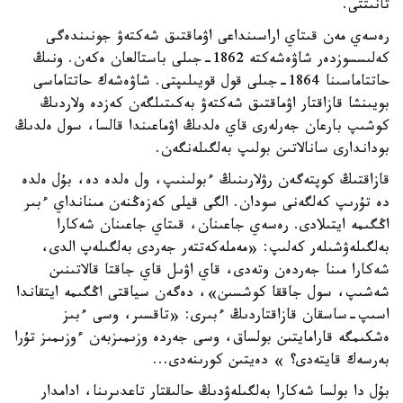
تانىتتى.
رەسەي مەن قىتاي اراسىنداعى اۋماقتىق شەكتەۋ جونىندەگى
كەلىسسوزدەر شاۋەشەكتە 1862-جىلى باستالعان ەكەن. ونىڭ
حاتتاماسىنا 1864-جىلى قول قويىلىپتى. شاۋەشەك حاتتاماسى
بويىنشا قازاقتار اۋماقتىق شەكتەۋ بەكىتىلگەن كەزدە ولاردىڭ
كوشىپ بارعان جەرلەرى قاي ەلدىڭ اۋماعىندا قالسا، سول ەلدىڭ
بوداندارى سانالاتىن بولىپ بەلگىلەنگەن.
قازاقتىڭ كوپتەگەن رۋلارىنىڭ ءبولىنىپ، ول ەلدە دە، بۇل ەلدە
دە تۇرىپ كەلگەنى سودان. الگى قيلى كەزەڭنەن مىنانداي ءبىر
اڭگىمە ايتىلادى. رەسەي جاعىنان، قىتاي جاعىنان شەكارا
بەلگىلەۋشىلەر كەلىپ: «مەملەكەتتەر جەردى بەلگىلەپ الدى،
شەكارا مىنا جەردەن وتەدى، قاي اۋىل قاي جاقتا قالاتىنىن
شەشىپ، سول جاققا كوشسىن»، دەگەن سياقتى اڭگىمە ايتقاندا
اسىپ-ساسقان قازاقتاردىڭ ءبىرى: «تاقسىر، وسى ءبىز
ەشكىمگە قارامايتىن بولساق، وسى جەردە وزىمىزبەن ءوزىمىز تۇرا
بەرسەك قايتەدى؟ » دەيتىن كورىنەدى...
بۇل دا بولسا شەكارا بەلگىلەۋدىڭ حالىقتار تاعدىرىنا، ادامدار