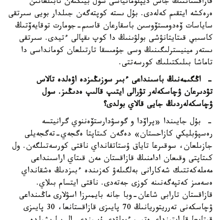
قازاقستاننىڭ جاس ديپلوماتياسى سول بيىكتەن تابىلعانىن
ەرەكشە ايتقىم كەلەدى. بۇل ىستە كوپتەگەن جىلدار بويى سىرتقى
ساياسات ۆەدومستۆوسىن باسقارعان قاسىم-جومارت توقايەۆتىڭ
كاسىبي قىتايتانۋشى بولۋىنىڭ دا كوپ ىقپالى ءتيدى. سىرتقى
ىستەر مينيسترلىگىنىڭ وسى جۇمىسقا تارتىلعان كومانداسى دا
تاماشا بىلىكتىلىك كورسەتتى.
- اڭگىمەنىڭ باسىنداعى ءبىر سوزىڭىزدە اۋەلدە تالاس
تۋدىرعان ۋچاسكەلەر تۋرالى ايتىپ قالىپ ەدىڭىز. سول
ۋچاسكەلەردىڭ جايى قالاي بولدى؟
- بۇل جايىندا «پراۆدا و گوسۋدارستۆەننوي گرانيتسە
رەسپۋبليكي كازاحستان» دەگەن كىتاپتا ەگجەي-تەگجەيلى
جازىلعان، سوقىرعا تاياق ۇستاتقانداي ناقتى كورسەتىلگەن. ول
كىتاپتى وقىعان ادامنىڭ قازاقستان مەن قىتاي اراسىنداعى
مەملەكەتتىك شەكارانى بەلگىلەۋ كەزىندە ءبىزدىڭ ەشقانداي
ەسەمىز كەتپەگەنىنە كوزى جەتەدى. ناقتى ايتسام بىلاي.
قازاقستان تارابى شاعان-وبا جانە بايمىرزا اسۋلارى ماڭىنداعى
ۋچاسكەنى تەرريتوريانىڭ 70 پايىزى قازاقستانعا، 30 پايىزى