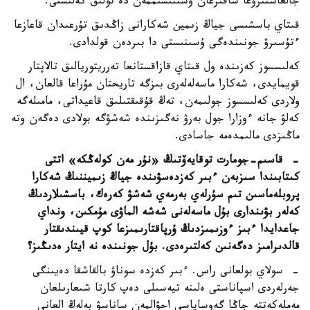
جالعاستىرۋعا شاقىرعان ۇسىنىسىممەن دە تولىق كەلىستى.
قىتاي باسشىسى جياڭ زىمين شەكارانى زاڭدىق تۇرعىدان قاعازعا
ءتۇسىرۋ جونىندەگى ۇسىنىستى دا بىردەن قولدادى.
كەلىسسوز كەزىندە ول قىتاي قازاقستانعا تەرريتوريالىق تالاپتار
قويمايدى، شەكارا ماسەلەلەرى بىزگە تاريحتان مۇراعا قالعان، ال
ولاردى كەلىسسوز جولىمەن، تەڭ قۇقىقتىلىق قاعيداتى، مامىلەگە
كەلۋ جانە ءوزارا جول بەرۋ نەگىزىندە شەشۋگە بولادى دەگەن وتە
ماڭىزدى مالىمدەمە جاسادى.
- قاسىم-جومارت توقايەۆتىڭ «نۇر مەن كولەڭكە» اتتى
كىتابىندا سىزبەن ءبىر كەزدەسۋىندە جياڭ زىميننىڭ شەكارا
پروبلەماسىن تىم سۇرلەي بەرمەي شەشۋ كەرەك، باسشىلاردىڭ
كەلەر بۋىندارى بۇل ماسەلەنى شەشە الماۋى مۇمكىن، ونداي
جاعدايدا ءبىز ءوزىمىزدىڭ ۇرپاقتارىمىزعا كوپ قيىندىقتار
قالدىرامىز دەگەنىن كەلتىرەدى. بۇل جونىندە نە ايتار ەدىڭىز؟
- سولاي بولعانى راس. ءبىر كەزدە سوناۋ بالقاشقا دەيىنگى
جەرلەردى اسپاناستى ەلىنە تيەسىلى دەپ كارتا شىعارىلعان
مەملەكەتتە جاڭا گەوساياسي احۋالمەن ساناسۋ بەلەڭ العانى