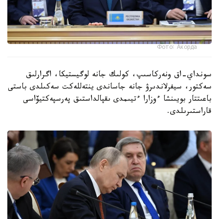
Фото: Акорда
سونداي-اق ونەركاسىپ، كولىك جانە لوگيستيكا، اگرارلىق
سەكتور، سيفرلاندىرۋ جانە جاساندى ينتەللەكت سەكىلدى باستى
باعىتتار بويىنشا ءوزارا ءتيىمدى ىقپالداستىق پەرسپەكتيۆاسى
قاراستىرىلدى.