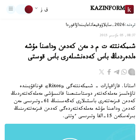
KAZINFORM
ق ز
ترەند:
2026-سايلاۋ
وقيعا
تاعايىنداۋ
اقوردا
08:37, 05 ماۋسىم 2015
شىمكەنتتە ت م د مەن كەدەن وداعىنا مۇشە
ەلدەردىڭ باس كەدەنشىلەرى باس قوستى
استانا. قازاقپارات - شىمكەنتتەگى «Rixos» قوناقۇيىندە
تاۋەلسىز مەملەكەتتەر دوستاستىعىنا قاتىسۋشى مەملەكەتتەردىڭ
كەدەن قىزمەتتەرى باسشىلارى كەڭەسىنىڭ 61-وتىرىسى مەن
كەدەن وداعىنا مۇشە مەملەكەتتەردەگى كەدەن قىزمەتتەرىنىڭ
بىرلەسكەن 15-القا وتىرىسى ءوتتى.