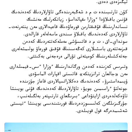
تيگىزەدى دەدى.
كۇن تارتىبىندە ت م د شەڭبەرىندەگى تاۋارلاردىڭ كەدەندىك
قۇنىن باقىلاۋدا ءوزارا ىقپالداسۋ، زياتكەرلىك مەنشىك
نىساندارىنىڭ قۇقىقتارىن قورعاۋدىڭ قاعيدالارى مەن ينتەرنەت-
تاۋارلاردى كەدەندىك باقىلاۋ سىندى ماسەلەلەر قارالدى.
سونداي-اق، ت م د قاتىسۋشى مەملەكەتتەردىڭ كەدەن
قىزمەتتەرى باسشىلارى كەڭەسىنىڭ قۇقىق قورعاۋ بولىمشەلەرى
جەتەكشىلەرىنىڭ كوميتەتى تۋرالى ەرەجەنى بەكىتتى.
وتىرىس كەزىندە كەدەن ورگاندارىنىڭ ءوزارا ءىس-قيمىلدارى
مەن «جالعان ترانزيتكە» قاتىستى اقپارات الماسۋدى
ۇيىمداستىرۋ، كەدەندىك دەكلاراتسيالاردى قاعاز جۇزىندە
جونەلتۋ ءراسىمىن جويۋ، تاۋارلاردىڭ كەدەندىك قۇنى بويىنشا
تاۋەكەلدەردى ازايتۋداعى ءبىرىڭعاي تارتىپتەر بەلگىلەنىپ،
جۇرگىزىلگەن كەلىسسوزدەردىڭ قورىتىندىسى بويىنشا ءتيىستى
شەشىمدەرگە قول قويىلدى.