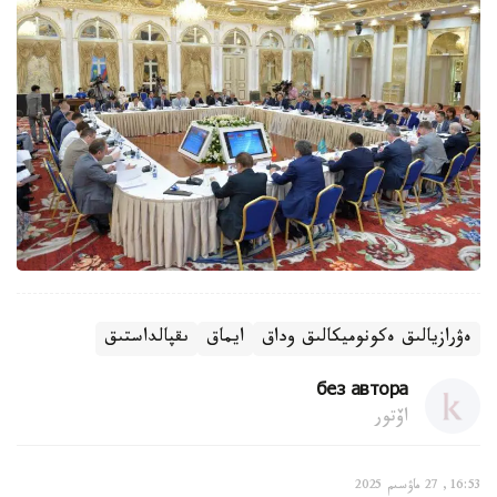
ەۋرازيالىق ەكونوميكالىق وداق
ايماق
ىقپالداستىق
без автора
اۆتور
16:53, 27 ماۋسىم 2025