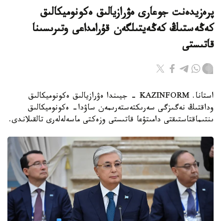
پرەزيدەنت جوعارى ەۋرازيالىق ەكونوميكالىق
كەڭەستىڭ كەڭەيتىلگەن قۇرامداعى وتىرىسىنا
قاتىستى
استانا. KAZINFORM - جيىندا ەۋرازيالىق ەكونوميكالىق
وداقتىڭ نەگىزگى سەرىكتەستەرىمەن ساۋدا- ەكونوميكالىق
ىنتىماقتاستىقتى دامىتۋعا قاتىستى وزەكتى ماسەلەلەرى تالقىلاندى.