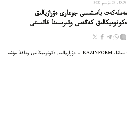
15:39, 27 ماۋسىم 2025
مەملەكەت باسشىسى جوعارى ەۋرازيالىق
ەكونوميكالىق كەڭەس وتىرىسىنا قاتىستى
استانا. KAZINFORM - ەۋرازيالىق ەكونوميكالىق وداققا مۇشە
ەلدەردىڭ مەملەكەتتەر باسشىلارى تاۋەلسىزدىك سارايىندا شاعىن
قۇرامدا باس قوسىپ، ەكونوميكالىق ينتەگراتسيانى ودان ءارى
دامىتۋ پەرسپەكتيۆاسىن تالقىلادى.