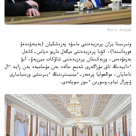
Фото: Акорда
وتىرىستا يران پرەزيدەنتى ماسۋد پەزەشكيان (بەينەۇندەۋ
فورماتىندا)، كۋبا پرەزيدەنتى ميگەل ماريو دياس-كانەل
بەرمۋدەس، وزبەكستان پرەزيدەنتى شاۆكات ميرزيەۆ، ابۋ
ءدابيدىڭ تاق مۇراگەرى شەيح حالەد بەن مۇحاممەد بەن زايد ءال
ناحايان، موڭعوليا پرەمەر-ءمينيسترىنىڭ ءبىرىنشى ورىنباسارى
ۋچرال نيام-وسورىن ءسوز سويلەدى.