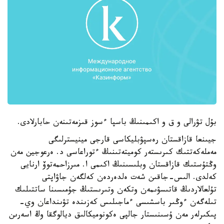
بۇل تۋرالى و ق و اكىمىنىڭ باسپا ءسوز قىزمەتىنەن حابارلادى.
جيىنعا قازاقستان رەسپۋبليكاسى قارجى مينيسترلىگى
مەملەكەتتىك كىرىستەر كوميتەتىنىڭ ءتوراعاسى د. ەرعوجين مەن
وڭتۇستىك قازاقستان وبلىسىنىڭ اكىمى ا. مىرزاحمەتوۆ ارنايى
كەلدى. الىس-جاقىن شەت ەلدەردەن كەلگەن جاۋاپتى
تۇلعالاردىڭ قاتىسۋىمەن وتكەن وتىرىستىڭ جۇمىسىنا ساتتىلىك
تىلەگەن ءوڭىر باسشىسى ءماجىلىس كەزىندە تۋىنداعان وي-
پىكىرلەر مەن ۇسىنىستار جالپى ەكونوميكالىق ديالوگقا وڭ اسەرىن