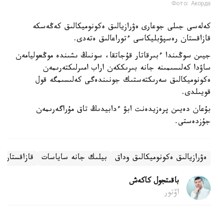
Фото: Акорда
كەلەسى جىلى جوعارى ەۋرازيالىق ەكونوميكالىق كەڭەسكە
قازاقستان رەسپۋبليكاسى ءتوراعالىق ەتەدى.
جيىن سوڭىندا ءبىرقاتار قۇجاتقا، سونىڭ ىشىندە موڭعوليامەن
ساۋدا كەلىسىمىنە جانە بىرىككەن اراب امىرلىكتەرىمەن
ەكونوميكالىق سەرىكتەستىك جونىندەگى كەلىسىمگە قول
قويىلدى.
بۇعان دەيىن پرەزيدەنت ابۋ ءدابيدىڭ تاق مۇراگەرىمەن
جۇزدەستى.
ەۋرازيالىق ەكونوميكالىق وداق
بيلىك جانە ساياسات
قازاقستان 
باقىتجول كاكەش
اۆتور