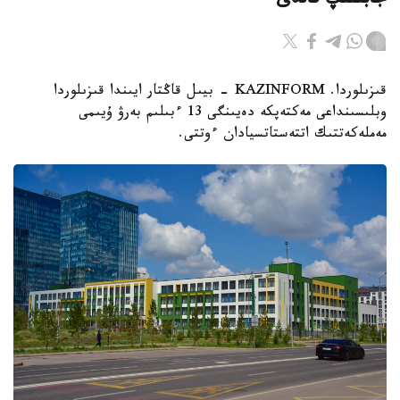
جابىلىپ قالدى
قىزىلوردا. KAZINFORM - بيىل قاڭتار ايىندا قىزىلوردا
وبلىسىنداعى مەكتەپكە دەيىنگى 13 ءبىلىم بەرۋ ۇيىمى
مەملەكەتتىك اتتەستاتسيادان ءوتتى.