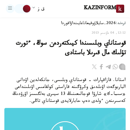
KAZINFORM
ق ز
ترەند:
2026-سايلاۋ
وقيعا
تاعايىنداۋ
اقوردا
12:12, 04 ماۋسىم 2015
قوستاناي وبلىسىندا كيىكتەردەن سوڭ، ءتورت
تۇلىك مال قىرىلا باستادى
استانا. قازاقپارات - قوستاناي وبلىسى، جانكەلدين اۋدانى
الباربوگەت اۋىلدىق وكرۋگىنە قاراستى كولقامىس اۋىلىنداعى
«سىما-ك» شارۋا قوجالىعىنىڭ 13 سيىرى بەلگىسىز اۋرۋدىڭ
كەسىرىنەن ءولدى دەپ حابارلايدى قوستاناي تاڭى.