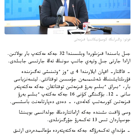
فوتو: وڭىرلىك كوممۋنيكاتسيا قىزمەتى
جىل باسىندا قىزىلوردا وبلىسىندا 32 جەكە مەكتەپ بار بولاتىن.
ارادا جارتى جىل وتپەي جاتىپ سونىڭ تەڭ جارتىسى جابىلدى.
- قاڭتار- اقپان ايلارىندا 4 ى ءوز ءوتىنىشى نەگىزىندە
قۇرىلتايشىنىڭ شەشىمىمەن جۇمىسىن توقتاتتى. ليتسەنزياسى
بار، ءبىراق ءبىلىم بەرۋ قىزمەتىن توقتاتقان جەكە مەكتەپتەر
سانى - 12. بۇگىنگى كۇنى 16 جەكە مەكتەپ ءبىلىم بەرۋ
قىزمەتىن كورسەتىپ كەلەدى، - دەدى دەپارتامەنت باسشىسى.
وسى ۋاقىت ىشىندە جەكە ازاماتتاردىڭ جولدانىمى بويىنشا
جوسپاردان تىس 13 تەكسەرۋ جۇرگىزىلدى.
- مۇنداي تەكسەرۋگە جەكە مەكتەپتەردە مۇعالىمدەردى ارتىق