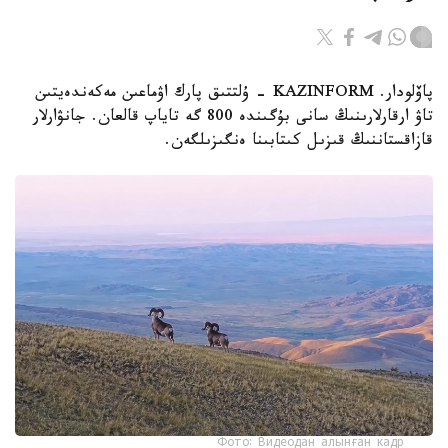
پاۆلودار. KAZINFORM - ۇلتتىق پارك اۋماعىن مەكەندەيتىن
تاۋ ارقارلارىنىڭ سانى بۇگىندە 800 گە تاياپ قالعان. جانۋارلار
قازاقستاننىڭ قىزىل كىتابىنا ەنگىزىلگەن.
Фото: Видеодан алынған кадр