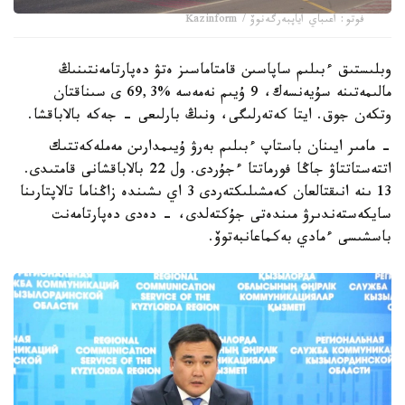
فوتو: اعىباي اياپبەرگەنوۆ / Kazinform
وبلىستىق ءبىلىم ساپاسىن قامتاماسىز ەتۋ دەپارتامەنتىنىڭ
مالىمەتىنە سۇيەنسەك، 9 ۇيىم نەمەسە %69,3 ى سىناقتان
وتكەن جوق. ايتا كەتەرلىگى، ونىڭ بارلىعى - جەكە بالاباقشا.
- مامىر ايىنان باستاپ ءبىلىم بەرۋ ۇيىمدارىن مەملەكەتتىك
اتتەستاتتاۋ جاڭا فورماتتا ءجۇردى. ول 22 بالاباقشانى قامتىدى.
13 ىنە انىقتالعان كەمشىلىكتەردى 3 اي ىشىندە زاڭناما تالاپتارىنا
سايكەستەندىرۋ مىندەتى جۇكتەلدى، - دەدى دەپارتامەنت
باسشىسى ءمادي بەكماعانبەتوۆ.