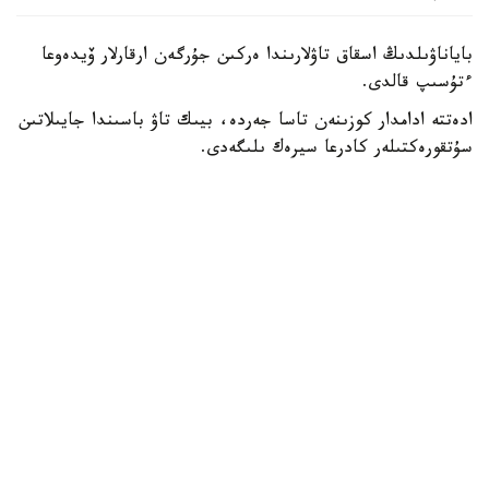
باياناۋىلدىڭ اسقاق تاۋلارىندا ەركىن جۇرگەن ارقارلار ۆيدەوعا
ءتۇسىپ قالدى.
ادەتتە ادامدار كوزىنەن تاسا جەردە، بيىك تاۋ باسىندا جايىلاتىن
سۇتقورەكتىلەر كادرعا سيرەك ىلىگەدى.
- سوڭعى ساناقتار بويىنشا، ۇلتتىق پاركتىڭ اۋماعىندا بۇل
جانۋاردىڭ 781 ءى ءجۇر. ولار ۇنەمى تاۋلى ايماقتى مەكەندەپ،
ۇشار باستارىندا جايىلادى. قاراشا-قازان ايلارىندا كۇيەككە
تۇسەدى. سول كەزدە قۇلجاسى مەن ۇرعاشىسى بىرگە جايىلادى.
ودان كەيىنگى ۋاقىتتا قۇلجالارى بولەك جۇرەدى،-دەپ حابارلادى
ۇلتتىق پاركتەن.
كوبەيىپ كەلە جاتقان ارقاردىڭ نەگىزگى قورەگى - جۋسان،
قياق، بيدايىق سياقتى شوپتەر. قىستا بۇتانى دا تالعاجاۋ ەتەدى.
ارقارلار ادەتتە تاڭ اتا، سوسىن كەشكى ۋاقىتتا جايىلادى.
بۇگىندە باياناۋىل ۇلتتىق پاركىندە سۇتقورەكتىلەردىڭ 45 ءتۇرى
بار. ولاردىڭ دەنى اقبەت، دالبا، قىزىلتاۋ، جەلتاۋ، سارىتاۋ