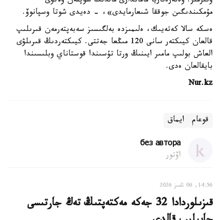
وتىرمىز. ۆەتەرەناريا ماماندارى مالدىڭ شوپتەن ۋلانۋى
مۇمكىندىگىن جوققا شىعارمايدى»، - دەيدى شوتا وسپانوۆ.
ەسكە سالا كەتەيىك، ەلىمىزدە بەلگىسىز سەبەپتەرمەن قىرىلىپ
قالعان كيىكتەر سانى 120 مىڭعا جەتتى. كيىكتەردىڭ قىرىلۋى
العاش بولىپ مامىر ايىنىڭ ورتا تۇسىندا قوستاناي وبلىسىندا
بايقالعان ەدى.
Nur.kz
قوعام
ايماق
без автора
اۆتور
14:56, 06 تامىز 2026
قىزىلوردادا 32 جەكە مەكتەپتىڭ تەڭ جارتىسى