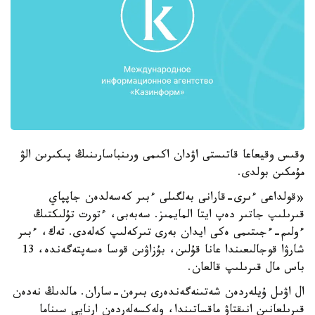
وقىس وقيعاعا قاتىستى اۋدان اكىمى ورىنباسارىنىڭ پىكىرىن الۋ
مۇمكىن بولدى.
«قولداعى ءىرى-قارانى بەلگىلى ءبىر كەسەلدەن جاپپاي
قىرىلىپ جاتىر دەپ ايتا المايمىز. سەبەبى، ءتورت تۇلىكتىڭ
ءولىم-ءجىتىمى ەكى ايدان بەرى تىركەلىپ كەلەدى. تەك، ءبىر
شارۋا قوجالىعىندا عانا قۇلىن، بۇزاۋىن قوسا ەسەپتەگەندە، 13
باس مال قىرىلىپ قالعان.
ال اۋىل ۇيلەردەن شەتىنەگەندەرى بىرەن-ساران. مالدىڭ نەدەن
قىرىلعانىن انىقتاۋ ماقساتىندا، ولەكسەلەردەن ارنايى سىناما