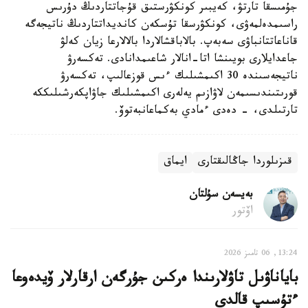
جۇمىسقا تارتۋ، كەيبىر كونكۋرستىق قۇجاتتاردىڭ دۇرىس
راسىمدەلمەۋى، كونكۋرسقا تۇسكەن كانديداتتاردىڭ ناتيجەگە
قاناعاتتانباۋى سەبەپ. بالاباقشالاردا بالالارعا زيان كەلۋ
جاعدايلارى بويىنشا اتا-انالار شاعىمدانادى. تەكسەرۋ
ناتيجەسىندە 30 اكىمشىلىك ءىس قوزعالىپ، تەكسەرۋ
قورىتىندىسىمەن لاۋازىم يەلەرى اكىمشىلىك جاۋاپكەرشىلىككە
تارتىلدى، - دەدى ءمادي بەكماعانبەتوۆ.
قىزىلوردا جاڭالىقتارى
ايماق
بەيسەن سۇلتان
اۆتور
13:24, 06 تامىز 2026
باياناۋىل تاۋلارىندا ەركىن جۇرگەن ارقارلار ۆيدەوعا
ءتۇسىپ قالدى