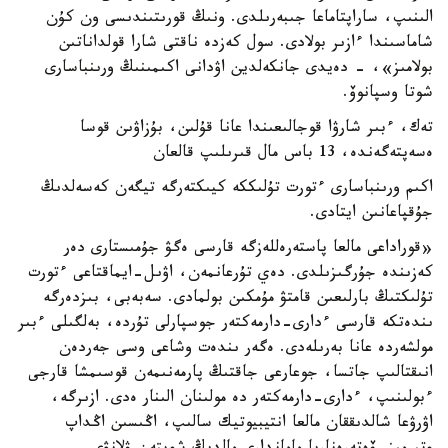
الىنىپ، ساراپتاماعا جىبەرىلدى. ونىڭ قورىتىندىسى ون كۇن
شاماسىندا ءازىر بولادى. سول كەزدە ناقتى شارا قولداناتىن
بولامىز»، - دەيدى جانكەلدين اۋدانى اكىمىنىڭ ورىنباسارى
شوتا وسپانوۆ.
تەك، ءبىر شارۋا قوجالىعىندا عانا قۇلىن، بۇزاۋىن قوسا
ەسەپتەگەندە، 13 باس مال قىرىلىپ قالعان
اكىم ورىنباسارى ءتورت تۇلىككە كيىكتەرگە تيگەن كەسەلدىڭ
جۇقپاعانىن ايتادى.
«قوراداعى مالعا پاستەرەللەزگە قارسى ەگۋ جۇمىستارى دەر
كەزىندە جۇرگىزىلدى. دەي تۇرعانمەن، اۋىل-ايماقتاعى ءتورت
تۇلىكتىڭ بارلىعىن قامتۋ مۇمكىن بولمادى. سەبەبى، بىزدەرگە
ىندەتكە قارسى ءدارى-دارمەكتەر جوسپارلى تۇردە، بەلگىلى ءبىر
مولشەردە عانا بەرىلەدى. ەگەر ىندەت وشاعى وسى جەردەن
انىقتالىپ جاتسا، جوعارعى جاقتىڭ پارمەنىمەن قوسىمشا قارجى
ءبولىنىپ، ءدارى-دارمەكتەر دە مولىنان الىنار ەدى. ازىرگە،
اۋرۋعا شالدىققان مالعا انتيبيوتيك سالىپ، اڭىسىن اڭداپ