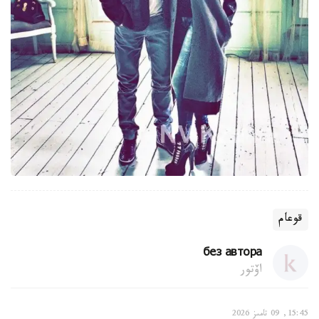
قوعام
без автора
اۆتور
15:45, 09 تامىز 2026