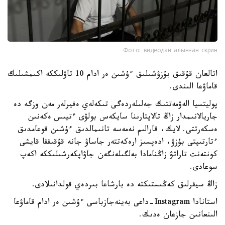
Фото: видеодан алынған скрин
اتالعان قۇقىق بۇزۋشىلىق ءۇشىن ەر ادام 10 تاۋلىككە اكىمشىلىك
قاماۋعا الىندى.
پوليتسيا الەۋمەتتىك جەلىلەردەگى تىكەلەي ەفيرلەر مەن وزگە دە
جاريالانىمدار زاڭ تالاپتارىنا سايكەس بولۋى ءتيىس ەكەنىن
ەسكەرتتى. لايك، قارالىم نەمەسە تانىمالدىق ءۇشىن قوعامدىق
ءتارتىپتى بۇزۋ، ادەپسىز ارەكەتتەر جاساۋ جانە قۇقىققا قايشى
كونتەنت تاراتۋ زاڭنامادا بەلگىلەنگەن جاۋاپكەرشىلىككە اكەپ
سوعادى.
زاڭ سيفرلىق كەڭىستىكتە دە بارشاعا بىردەي قولدانىلادى.
استانادا Instagram-داعى بەينەجازباسى ءۇشىن ەر ادام قاماۋعا
الىنعانىن جازعان ەدىك.