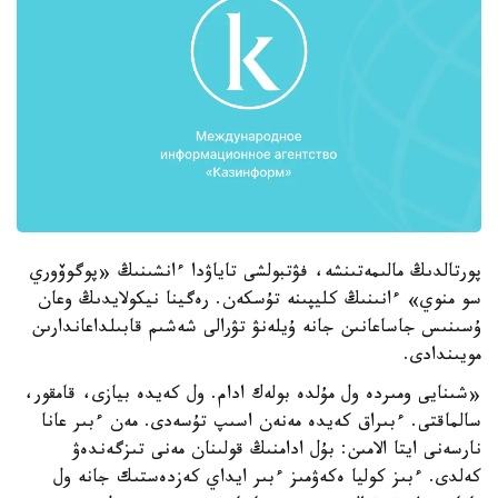
پورتالدىڭ مالىمەتىنشە، فۋتبولشى تاياۋدا ءانشىنىڭ «پوگوۆوري
سو منوي» ءانىنىڭ كليپىنە تۇسكەن. رەگينا نيكولايدىڭ وعان
ۇسىنىس جاساعانىن جانە ۇيلەنۋ تۋرالى شەشىم قابىلداعاندارىن
مويىندادى.
«شىنايى ومىردە ول مۇلدە بولەك ادام. ول كەيدە بيازى، قامقور،
سالماقتى. ءبىراق كەيدە مەنەن اسىپ تۇسەدى. مەن ءبىر عانا
نارسەنى ايتا الامىن: بۇل ادامنىڭ قولىنان مەنى تىزگەندەۋ
كەلدى. ءبىز كوليا ەكەۋمىز ءبىر ايداي كەزدەستىك جانە ول