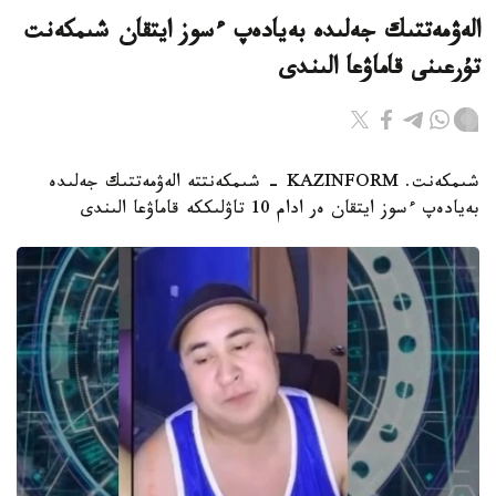
الەۋمەتتىك جەلىدە بەيادەپ ءسوز ايتقان شىمكەنت
تۇرعىنى قاماۋعا الىندى
شىمكەنت. KAZINFORM - شىمكەنتتە الەۋمەتتىك جەلىدە
بەيادەپ ءسوز ايتقان ەر ادام 10 تاۋلىككە قاماۋعا الىندى