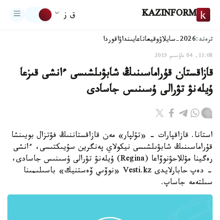
KAZINFORM
ق ز
ترەند:
2026-سايلاۋ
وقيعا
تاعايىنداۋ
اقوردا
11:08, 04 ماۋسىم 2015
قازاقستان قۇراماسىنىڭ شابۋىلشىسى ءانشى قىزعا
ۇيلەنۋ تۋرالى ۇسىنىس جاسادى
استانا. قازاقپارات - «تۇلپار» مەن قازاقستاننىڭ فۋتزال بويىنشا
قۇراماسىنىڭ شابۋىلشىسى نيكولاي پەنگرين سۇيىكتىسى، ءانشى
رەگينا مۋللاحۋنوۆاعا (Regina) ۇيلەنۋ تۋرالى ۇسىنىس جاسادى،
- دەپ حابارلايدى Vesti.kz «نوۆىي ۆەستنيك» باسىلىمىنا
سىلتەمە جاساپ.