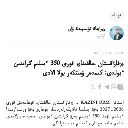
قوعام
ريزابەك نۇسىپبەك ۇلى
اۆتور
15:08, 09 تامىز 2026
«قازاقستان حالقىنا» قورى 350 ءبىلىم گرانتىن
ءبولدى: كىمدەر ۇمىتكەر بولا الادى
استانا. KAZINFORM - «قازاقستان حالقىنا» قوعامدىق قورى
2026-2027 وقۋ جىلىنا تالاپكەرلەردىڭ جوعارى وقۋ ورىندارىندا
ءبىلىم الۋىنا 350 ءبىلىم بەرۋ گرانتىن ءبولدى، دەپ حابارلايدى
عىلىم جانە جوعارى ءبىلىم مينيسترلىگى.