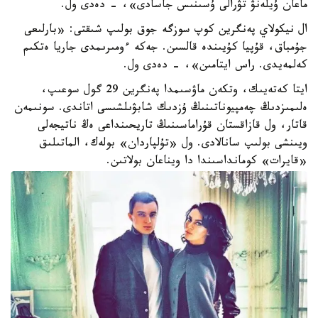
ماعان ۇيلەنۋ تۋرالى ۇسىنىس جاسادى»، - دەدى ول.
ال نيكولاي پەنگرين كوپ سوزگە جوق بولىپ شىقتى: «بارلىعى
جۇمباق، قۇپيا كۇيىندە قالسىن. جەكە ءومىرىمدى جاريا ەتكىم
كەلمەيدى. راس ايتامىن»، - دەدى ول.
ايتا كەتەيىك، وتكەن ماۋسىمدا پەنگرين 29 گول سوعىپ،
ەلىمىزدىڭ چەمپيوناتىنىڭ ۇزدىك شابۋىلشىسى اتاندى. سونىمەن
قاتار، ول قازاقستان قۇراماسىنىڭ تاريحىنداعى ەڭ ناتيجەلى
ويىنشى بولىپ سانالادى. ول «تۇلپاردان» بولەك، الماتىلىق
«قايرات» كومانداسىندا دا ويناعان بولاتىن.