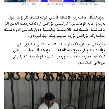
Фото: видеодан алынған скрин/ t.me/POLICE_of_KZ
الەۋمەتتىك جەلىلەردە قۇقىققا قايشى كونتەنتتىڭ تارالۋىنا جول
بەرمەۋ جانە قوعامدىق ءتارتىپتى بۇزاتىن ارەكەتتەردىڭ الدىن الۋ
ماقساتىندا شىمكەنت قالاسىنىڭ پوليتسيا دەپارتامەنتى الەۋمەتتىك
جەلىلەرگە تۇراقتى تۇردە مونيتورينگ جۇرگىزەدى.
كەزەكتى مونيتورينگ بارىسىندا 39 جاستاعى قالا تۇرعىنى
قۋانىشبەك ۋماربەكوۆتىڭ TikTok الەۋمەتتىك جەلىسىندەگى
تىكەلەي ەفيردە بالاعات سوزدەر ايتىپ، قوعامدىق ءتارتىپتى
بۇزعانى انىقتالدى.