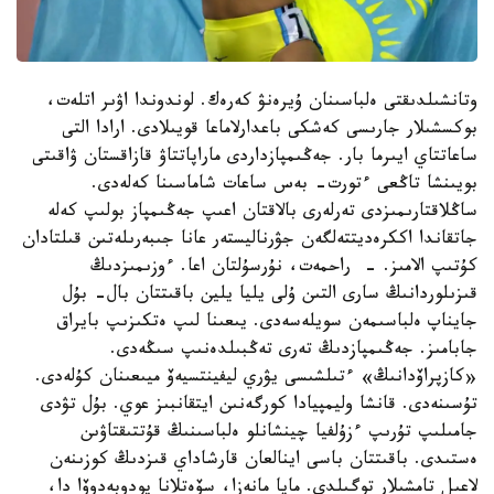
وتانشىلدىقتى ەلباسىنان ۇيرەنۋ كەرەك. لوندوندا اۋىر اتلەت،
بوكسشىلار جارىسى كەشكى باعدارلاماعا قويىلادى. ارادا التى
ساعاتتاي ايىرما بار. جەڭىمپازداردى ماراپاتتاۋ قازاقستان ۋاقىتى
بويىنشا تاڭعى ءتورت- بەس ساعات شاماسىنا كەلەدى.
ساڭلاقتارىمىزدى تەرلەرى بالاقتان اعىپ جەڭىمپاز بولىپ كەلە
جاتقاندا اككرەديتتەلگەن جۋرناليستەر عانا جىبەرىلەتىن قىلتادان
كۇتىپ الامىز. - راحمەت، نۇرسۇلتان اعا. ءوزىمىزدىڭ
قىزىلوردانىڭ سارى التىن ۇلى يليا يلين باقىتتان بال- بۇل
جايناپ ەلباسىمەن سويلەسەدى. يىعىنا لىپ ەتكىزىپ بايراق
جابامىز. جەڭىمپازدىڭ تەرى تەڭبىلدەنىپ سىڭەدى.
«كازپراۆدانىڭ» ءتىلشىسى يۋري ليفينتسيەۆ ميىعىنان كۇلەدى.
تۇسىنەدى. قانشا وليمپيادا كورگەنىن ايتقانبىز عوي. بۇل تۋدى
جامىلىپ تۇرىپ ءزۇلفيا چينشانلو ەلباسىنىڭ قۇتتىقتاۋىن
ەستىدى. باقىتتان باسى اينالعان قارشاداي قىزدىڭ كوزىنەن
لاعىل تامشىلار توگىلدى. مايا مانەزا، سۆەتلانا پودوبەدوۆا دا،