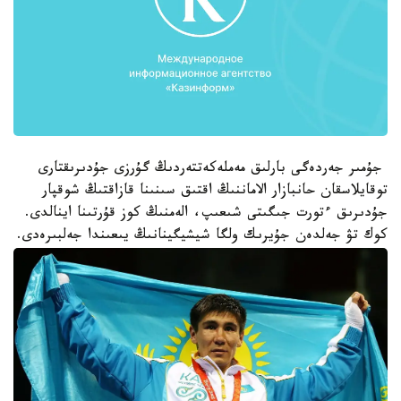
جۇمىر جەردەگى بارلىق مەملەكەتتەردىڭ گۇرزى جۇدىرىقتارى
توقايلاسقان حانبازار الاماننىڭ اقتىق سىنىنا قازاقتىڭ شوقپار
جۇدىرىق ءتورت جىگىتى شىعىپ، الەمنىڭ كوز قۇرتىنا اينالدى.
كوك تۋ جەلدەن جۇيرىك ولگا شيشيگينانىڭ يىعىندا جەلبىرەدى.