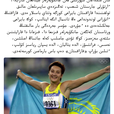
سان مىڭداعان سپورتشى مەن جانكۇيەرلەر جينالعان سارايدا،
ءارتۇرلى جارىستان شىعىپ، تەڭىزدەي ساپىرىلعان حالىق
تولقىنىندا قازاقستان بايراعى كوزگە وتتاي باسىلار ەدى. قازاقتىڭ
ءانۇرانى لوندونداعى ەڭ تانىمال انگە اينالىپ، كوك بايراعى
جەلكىلدەدى دە ءجۇردى. جۇمىر جەردەگى بار حالىقتىڭ
ورتاسىنان كەلگەن جانكۇيەرلەر قىزىعا دا، قىزعانا دا قارايتىنىن
ىشتەي سەزەمىز. كوك تۋدى جامىلىپ كەلە جاتساڭ اعىلشىن،
نەمىس، فرانتسۋز، الدە يتاليان، الدە يسپان رياسىز كۇلىپ،
ءتىلىن بۇراپ «قازاقستان» دەپ باس بارماعىن كورسەتەدى.