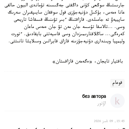
جارىستىڭ سوڭعى كۇنى داڭقتى جەڭىسىنە تۇماندى البيون حالقى
عانا ەمەس، بۇكىل دۇنيەجۇزى قول سوققان سايىپقىران سەرىك
ساپييەۆ تە جامىلدى. قازاقتىڭ ءبىر تۋىنىڭ قىسقاشا تاريحى
وسى. ...تالاسقا تۇسسە جان مەن تۋ جان ەمەس ماعان
كەرەگى... ساڭلاقتارىمىزدان وسى قاسيەتتى بايقادىق. ءتورت
وليمپيا ويىندارى دۇنيەجۇزىنە قازاق قايراتىن وسىلايشا تانىتتى.
باقتيار تايجان، «ەگەمەن قازاقستان»
قوعام
без автора
اۆتور
15:45, 09 تامىز 2026