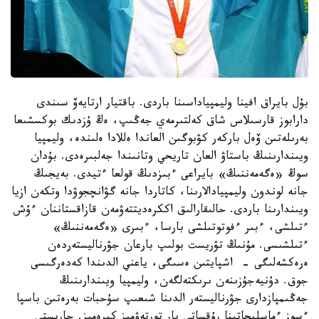
بۇل بايراق افينا وليمپياداسىنا باردى. باقتيار ارتايەۆ سىندى
دارابوز قارسىلاس شاق كەلتىرمەي جەڭىپ، ەڭ ۇزدىك بوكسشىعا
بەرىلەتىن ۆەل باركەر كۋبوگىن العاندا ەللادا ەلىندە، وليمپيا
ويىندارىنىڭ باستاۋ العان تاريحي وتانىندا جەلبىرەدى. بۇدان
سوڭ «ەگەمەننىڭ» بايراعى ءبىزدىڭ قولعا ءتيدى. بەيجىڭ
جانە لوندون وليمپيادالارىنا، كاتاردا جانە گۋانچجوۋدا وتكەن ازيا
ويىندارىنا باردى. حالىقارالىق اككرەديتتەۋمەن قازاقستاننان ءۇش
ءتىلشى، ءبىر ءفوتوتىلشى بارسا، ءبىرى «ەگەمەننىڭ»
ءتىلشىسى. مۇنىڭ تۋريست بولىپ بارعان جۋرناليستەردەن
ەرەكشەلىگى - اشپايتىن ەسىگى، ياعني الدىندا كەدەرگىسى
جوق. دۇنيەجۇزىنەن ىرىكتەلگەن، وليمپيا ويىندارىنىڭ
جەڭىمپازدارى جۋرناليستەر الدىنا شىعىپ سۇحبات بەرەتىن باسپا
ءسوز ءماسليحاتىنا رۇقساتى بار تورتەۋمىز كىرەمىز. جارىستى