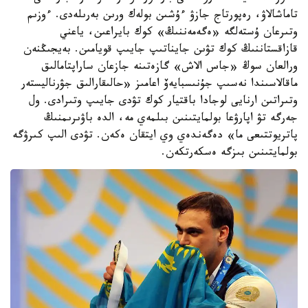
تاماشالاۋ، رەپورتاج جازۋ ءۇشىن بولەك ورىن بەرىلەدى. ءوزىم
وتىرعان ۇستەلگە «ەگەمەننىڭ» كوك بايراعىن، ياعني
قازاقستاننىڭ كوك تۋىن جايناتىپ جايىپ قويامىن. بەيجىڭنەن
ورالعان سوڭ «جاس الاش» گازەتىنە جازعان ساراپتامالىق
ماقالاسىندا نەسىپ جۇنىسبايەۆ اعامىز «حالىقارالىق جۋرناليستەر
وتىراتىن ارنايى لوجادا باقتيار كوك تۋدى جايىپ وتىرادى. ول
جەرگە تۋ اپارۋعا بولمايتىنىن بىلمەي مە، الدە باۋىرىمنىڭ
پاتريوتتىعى ما» دەگەندەي وي ايتقان ەكەن. تۋدى الىپ كىرۋگە
بولمايتىنىن بىزگە ەسكەرتكەن.