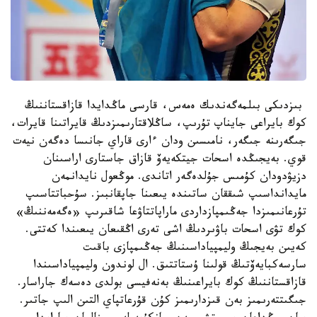
بىزدىكى بىلمەگەندىك ەمەس، قارسى ماڭدايدا قازاقستاننىڭ
كوك بايراعى جايناپ تۇرىپ، ساڭلاقتارىمىزدىڭ قايراتىنا قايرات،
جىگەرىنە جىگەر، نامىسىن ودان ءارى قاراي جانىسا دەگەن نيەت
قوي. بەيجىڭدە اسحات جيتكەيەۆ قازاق جاستارى اراسىنان
دزيۋدودان كۇمىس جۇلدەگەر اتاندى. موڭعول نايدانمەن
مايدانداسىپ شىققان ساتىندە يىعىنا جاپقانبىز. سۇحباتتاسىپ
تۇرعانىمىزدا جەڭىمپازداردى ماراپاتتاۋعا شاقىرىپ «ەگەمەننىڭ»
كوك تۋى اسحات باۋىردىڭ اشى تەرى اڭقىعان يىعىندا كەتتى.
كەيىن بەيجىڭ وليمپياداسىنىڭ جەڭىمپازى باقىت
سارسەكبايەۆتىڭ قولىنا ۇستاتتىق. ال لوندون وليمپياداسىندا
قازاقستاننىڭ كوك بايراعىنىڭ بەنەفيسى بولدى دەسەك جاراسار.
جىگىتتەرىمىز بەن قىزدارىمىز كۇن قۇرعاتپاي التىن الىپ جاتىر.