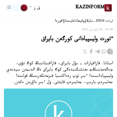
KAZINFORM
ق ز
ترەند:
2026-سايلاۋ
وقيعا
تاعايىنداۋ
اقوردا
10:00, 04 ماۋسىم 2015
ءتورت وليمپيادانى كورگەن بايراق
استانا. قازاقپارات - بۇل بايراق، قازاقستاننىڭ كوك تۋى،
«ەگەمەننىڭ» مەنشىگىندەگى كوك بايراق ەڭ الدىمەن سيدنەي
وليمپياداسىندا ءبىر توپ رەداكتسيا قىزمەتكەرىنىڭ قولىندا
جەلبىرەپ بارىپ، جەلبىرەپ قايتتى. ول ءبىر داۋرەن ەكەن.