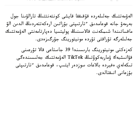
الەۋمەتتىك جەلىلەردە قۇقىققا قايشى كونتەنتتىڭ تارالۋىنا جول
بەرمەۋ جانە قوعامدىق ءتارتىپتى بۇزاتىن ارەكەتتەردىڭ الدىن الۋ
ماقساتىندا شىمكەنت قالاسىنىڭ پوليتسيا دەپارتامەنتى الەۋمەتتىك
جەلىلەرگە تۇراقتى تۇردە مونيتورينگ جۇرگىزەدى.
كەزەكتى مونيتورينگ بارىسىندا 39 جاستاعى قالا تۇرعىنى
قۋانىشبەك ۋماربەكوۆتىڭ TikTok الەۋمەتتىك جەلىسىندەگى
تىكەلەي ەفيردە بالاعات سوزدەر ايتىپ، قوعامدىق ءتارتىپتى
بۇزعانى انىقتالدى.