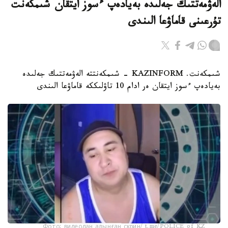
الەۋمەتتىك جەلىدە بەيادەپ ءسوز ايتقان شىمكەنت
تۇرعىنى قاماۋعا الىندى
شىمكەنت. KAZINFORM - شىمكەنتتە الەۋمەتتىك جەلىدە
بەيادەپ ءسوز ايتقان ەر ادام 10 تاۋلىككە قاماۋعا الىندى
Фото: видеодан алынған скрин/ t.me/POLICE_of_KZ