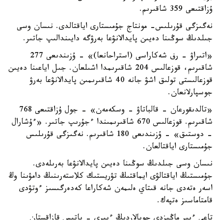
ۇزاقتىعى 359 شاقىرىم.
نەگىزگى قۇرىلىس- مونتاج جۇمىستارى اياقتالدى. نىسان وسى
جىلدىڭ سوڭىنا دەيىن پايدالانۋعا بەرۋگە دايىندالىپ جاتىر.
«اتىراۋ - رف شەكاراسى (استراحانعا)» - ۇزىندىعى 277
شاقىرىم، قوزعالىس 204 شاقىرىمدا اشىلعان. جىل اياعىنا دەيىن
قوزعالىستى تولىق اشۋ جانە 40 شاقىرىمىن پايدالانۋعا بەرۋ
جوسپارلانعان.
«تالدىقورعان - قالباتاۋ - وسكەمەن» - جول ۇزاقتىعى 768
شاقىرىم. قوزعالىس 670 شاقىرىمىندا ءجۇرىپ جاتىر. «ءۇشارال
- دوستىق» - ۇزىندىعى 180 شاقىرىم. نەگىزگى قۇرىلىس
جۇمىستارى اياقتالعان.
نىسان وسى جىلدىڭ سوڭىنا دەيىن پايدالانۋعا بەرىلەدى.
جۇمىستىڭ اياقتالۋى ايماقتىڭ تۋريستىك كلاستەرىنىڭ دامۋىنا وڭ
اسەر ەتەدى جانە قىتاي ەلىمەن شەكاراعا كەدەرگىسىز ءوتۋدى
قامتاماسىز ەتپەك.
تاعى ءبىر ماڭىزدى جوبالاردىڭ ءبىرى - باتىس قازاقستان