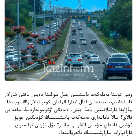
وسى تۇستا مەملەكەت باسشىسى جىل سوڭىنا دەيىن ناقتى شارالار
قابىلدانىپ، مىندەتىن ادال اتقارا الماعان كومپانيالار زاڭ بويىنشا
جاۋاپقا تارتىلاتىنىن باسا ايتتى. ەلدەگى اۆتوجولداردىڭ جاعدايى
قالاي؟ سالا ماماندارى مەملەكەت باسشىسىنىڭ كۇدىگىن جويۋ
ءۇشىن قانداي جۇمىس اتقارىپ جاتىر؟ بۇل تۋرالى تولىعىراق
قازاقپارات ساراپشىسىنىڭ ماتەريالىندا.