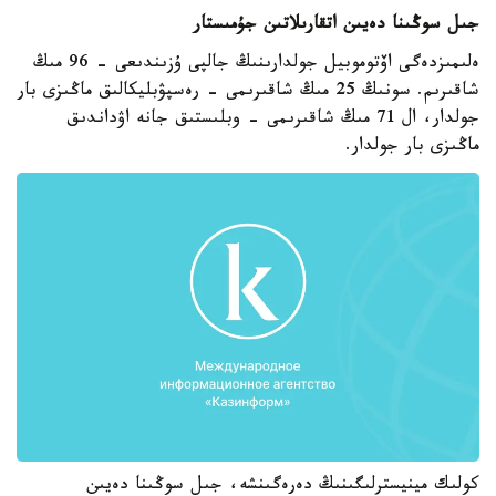
جىل سوڭىنا دەيىن اتقارىلاتىن جۇمىستار
ەلىمىزدەگى اۆتوموبيل جولدارىنىڭ جالپى ۇزىندىعى - 96 مىڭ
شاقىرىم. سونىڭ 25 مىڭ شاقىرىمى - رەسپۋبليكالىق ماڭىزى بار
جولدار، ال 71 مىڭ شاقىرىمى - وبلىستىق جانە اۋداندىق
ماڭىزى بار جولدار.
كولىك مينيسترلىگىنىڭ دەرەگىنشە، جىل سوڭىنا دەيىن