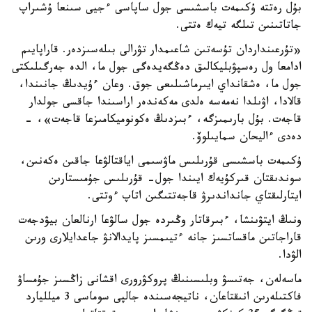
بۇل رەتتە ۇكىمەت باسشىسى جول ساپاسى ءجيى سىنعا ۇشىراپ
جاتاتىنىن تىلگە تيەك ەتتى.
«تۇرعىنداردان تۇسەتىن شاعىمدار تۋرالى بىلەسىزدەر. قاراپايىم
ادامعا ول رەسپۋبليكالىق دەڭگەيدەگى جول ما، الدە جەرگىلىكتى
جول ما، ەشقانداي ايىرماشىلىعى جوق. وعان ءۇيدىڭ جانىندا،
قالادا، اۋىلدا نەمەسە ەلدى مەكەندەر اراسىندا جاقسى جولدار
قاجەت. بۇل بارىمىزگە، ءبىزدىڭ ەكونوميكامىزعا قاجەت»، -
دەدى ءاليحان سمايىلوۆ.
ۇكىمەت باسشىسى قۇرىلىس ماۋسىمى اياقتالۋعا جاقىن ەكەنىن،
سوندىقتان قىركۇيەك ايىندا جول- قۇرىلىس جۇمىستارىن
ايتارلىقتاي جانداندىرۋ قاجەتتىگىن اتاپ ءوتتى.
ونىڭ ايتۋىنشا، ءبىرقاتار وڭىردە جول سالۋعا ارنالعان بيۋدجەت
قاراجاتىن ماقساتسىز جانە ءتيىمسىز پايدالانۋ جاعدايلارى ورىن
الۋدا.
ماسەلەن، جەتىسۋ وبلىسىنىڭ پروكۋرورى اقشانى زاڭسىز جۇمساۋ
فاكتىلەرىن انىقتاعان، ناتيجەسىندە جالپى سوماسى 3 ميلليارد