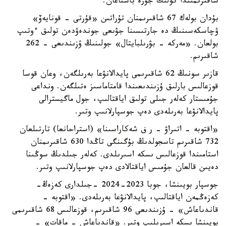
شاقىرىمىندا كولىك جۇرە باستاعان.
بۇدان بولەك 67 شاقىرىمنان تۇراتىن «قۇرتى - قونايەۆ»
ۋچاسكەسىنىڭ دە جارتىسىنا جۋىعى جوندەۋدەن تولىق ءوتىپ
بولعان. «مەركە - بۋرىلبايتال» جولىنىڭ ۇزىندىعى - 262
شاقىرىم.
قازىر سونىڭ 62 شاقىرىمى پايدالانۋعا بەرىلگەن، وعان قوسا
قوزعالىس بارلىق ۇزىندىعىندا قامتاماسىز ەتىلگەن. ونداعى
جۇمىستار كەلەر جىلى تولىق اياقتالىپ، جول ماگيسترالى
پايدالانۋعا بەرىلەدى دەپ جوسپارلانىپ وتىر.
«اقتوبە - اتىراۋ – ر ف شەكاراسىنا» (استراحانعا) تارتىلعان
732 شاقىرىم تاسجولدىڭ بۇگىنگى تاڭدا 630 شاقىرىمنان
استامىندا قوزعالىس ىسكە اسىرىلدى. كەلەر جىلدىڭ سوڭىنا
دەيىن قالعان جۇمىس اياقتالادى دەپ جوسپارلانىپ وتىر.
جوسپار بويىنشا، جوبا 2023-2024 -جىلدارى كەزەڭ-
كەزەڭمەن اياقتالىپ، پايدالانۋعا بەرىلەدى. «اقتوبە -
قاندىاعاش» - ۇزىندىعى 96 شاقىرىم، قوزعالىس 68 شاقىرىمى
بويىنشا ىسكە اسىرىلىپ وتىر. «قاندىاعاش - ماقات» -