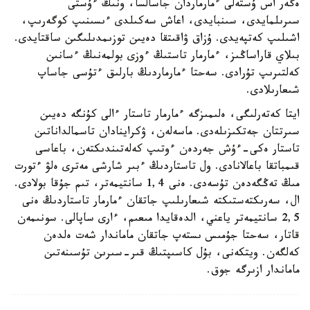
ەگەر اس ۇستەلى ءمارماردان جاسالسا، ونىڭ ءۇستى
سىرىلمايدى، سىنبايدى، اعاش سەكىلدى ءىسىنىپ كوگەرىپ،
اشىلىپ كەتپەيدى. ۇزاق ۋاقىتقا دەيىن توزىمدىلىگىن ساقتايدى.
بىلاي قاراساڭىز، ءمارمار تاستىڭ ءوزى بولمەنىڭ ءسانىن
كەلتىرىپ تۇرادى. سەحتا ءمارماردىڭ بارلىق ءتۇسى جاساپ
شىعارىلادى.
ايتا كەتەرلىگى، ەلىمىزگە ءمارمار تاستار ءالى كۇنگە دەيىن
سىرتتان جەتكىزىلەدى. ماسەلەن، ۋكراينادان تاسمالداناتىن
تاستار ەكى-ءۇش جەردەن ءوتىپ كەلەتىندىكتەن، باعاسى
قىمباتقا باعالانادى. ول تاستاردىڭ ءبىر شارشى مەترى ەلۋ ءتورت
مىڭ تەڭگەدەن تۇسەدى. ەنى 1,4 سانتيمەتر، تىم جۇقا بولادى.
ال، سەرىكتەستىكتە شىعارىلىپ جاتقان ءمارمار تاستاردىڭ ەنى
2,5 سانتيمەتر ياعني، الدەقايدا مىعىم، ءارى ساپالى. سونىمەن
قاتار، سەحتا جۇمىس ىستەپ جاتقان ماماندار شەت ەلدەن
كەلگەن. ويتكەنى، بۇل كاسىپتىڭ قىر-سىرىن تۇسىنەتىن
ماماندار ازىرگە جوق.