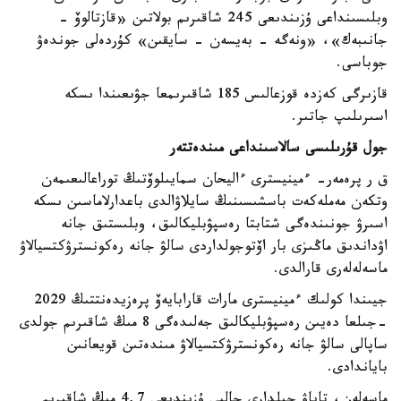
وبلىسىنداعى ۇزىندىعى 245 شاقىرىم بولاتىن «قازتالوۆ -
جانىبەك»، «ونەگە - بەيسەن - سايقىن» كۇردەلى جوندەۋ
جوباسى.
قازىرگى كەزدە قوزعالىس 185 شاقىرىمعا جۋىعىندا ىسكە
اسىرىلىپ جاتىر.
جول قۇرىلىسى سالاسىنداعى مىندەتتەر
ق ر پرەمەر- ءمينيسترى ءاليحان سمايىلوۆتىڭ توراعالىعىمەن
وتكەن مەملەكەت باسشىسىنىڭ سايلاۋالدى باعدارلاماسىن ىسكە
اسىرۋ جونىندەگى شتابتا رەسپۋبليكالىق، وبلىستىق جانە
اۋداندىق ماڭىزى بار اۆتوجولداردى سالۋ جانە رەكونسترۋكتسيالاۋ
ماسەلەلەرى قارالدى.
جيىندا كولىك ءمينيسترى مارات قارابايەۆ پرەزيدەنتتىڭ 2029
-جىلعا دەيىن رەسپۋبليكالىق جەلىدەگى 8 مىڭ شاقىرىم جولدى
ساپالى سالۋ جانە رەكونسترۋكتسيالاۋ مىندەتىن قويعانىن
باياندادى.
ماسەلەن، تاياۋ جىلدارى جالپى ۇزىندىعى 4,7 مىڭ شاقىرىم