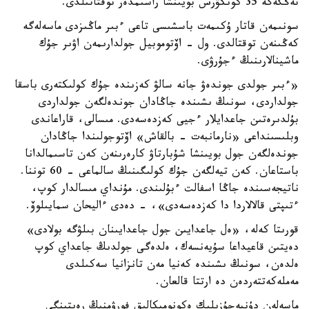
تەڭگەگە 35 كونكۋرس بويىنشا راسىمدەر توقتاتىلدى.
سونىمەن قاتار ۇكىمەت باسشىسى تاعى ءبىر ماڭىزدى ماسەلەگە
كەڭىنەن توقتالدى. ول - اۆتوموبيل جولدارىمەن اۋىر جۇك
ماشينالارىنىڭ ءجۇرۋى.
«ءبىر جولدى جوندەۋ جانە سالۋ كەزىندە جۇك كولىكتەرى باسقا
جولداردى، سونىڭ ىشىندە جاڭادان جوندەلگەن جولداردى
بۇلدىرەتىن جاعدايلار ءجيى كەزدەسەدى. مىسالى، قاراعاندى
وبلىسىنداعى «نارمانبەت - بالقاش» اۆتوجولىندا جاڭادان
جوندەلگەن جول بويىنشا شۇبارتاۋ كارەرىنەن كەن تاسىمالدانا
باستاعان. كەن تيەلگەن جۇك كولىگىنىڭ سالماعى - 60 توننا.
ناتيجەسىندە جاڭا اسفالت ءبۇلىندى. مۇنداي مىسالدار كوپ،
ءتىپتى قالالاردا دا كەزدەسەدى»، - دەدى ءاليحان سمايىلوۆ.
قورىتا كەلە، «ەل جاعدايىن جول جاعدايىنان بىلۋگە بولادى»
دەيتىن قاعيداعا سۇيەنسەك، ەلدەگى جولدىڭ جاعداي كوپ
ەلدەن، سونىڭ ىشىندە كەنيا مەن تانزانيا سەكىلدى
مەملەكەتتەردەن دە ارتتا قالعان.
ماسەلەن دۇنيەجۇزىلىك ەكونوميكالىق فورۋمنىڭ رەيتينگى