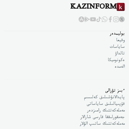
KAZINFORM
بوليمدەر
وقيعا
ساياسات
تالداۋ
ەكونوميكا
الەمدە
ءبىز تۋرالى
پايدالانۋشىلىق كەلىسىم
قۇپىيالىلىق ساياساتى
مەملەكەتتىك رامىزدەر
جەمقورلىققا قارسى شارالار
مەملەكەتتىك ساتىپ الۋلار