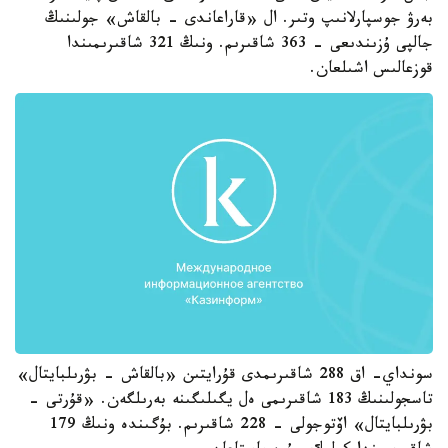
بەرۋ جوسپارلانىپ وتىر. ال «قاراعاندى - بالقاش» جولىنىڭ
جالپى ۇزىندىعى - 363 شاقىرىم. ونىڭ 321 شاقىرىمىندا
قوزعالىس اشىلعان.
سونداي- اق 288 شاقىرىمدى قۇرايتىن «بالقاش - بۋرىلبايتال»
تاسجولىنىڭ 183 شاقىرىمى ەل يگىلىگىنە بەرىلگەن. «قۇرتى -
بۋرىلبايتال» اۆتوجولى - 228 شاقىرىم. بۇگىندە ونىڭ 179