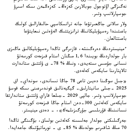
نەگىزگى اۆتوجول جوبالارىن كەزەڭ- كەزەڭمەن ىسكە اسىرۋ
جوسپارلانىپ وتىر.
ولار سالانى جاڭعىرتۋعا جانە ترانسكاسپي حالىقارالىق كولىك
باعىتىندا رەسپۋبليكانىڭ ترانزيتتىك الەۋەتىن نىعايتۋعا
باعىتتالعان.
ءمينيستردىڭ دەرەگىنشە، قازىرگى تاڭدا رەسپۋبليكالىق ماڭىزى
بار جولداردىڭ بويىندا 1,6 مىڭنان استام قىزمەت كورسەتۋ
نىسانى جۇمىس ىستەيدى، ونىڭ % 78- ى ۇلتتىق ستاندارت
تالاپتارىنا سايكەس كەلەدى.
«جىل سوڭىنا دەيىن تاعى 78 جاڭا نىساندى، سونداي- اق
2025 -جىلى سانيتارلىق- گيگيەنالىق قوندىرعىنى ىسكە قوسۋ
جوسپارلانىپ وتىر. جالپى 2029 -جىلعا قاراي ۇلتتىق ستاندارتقا
سايكەس كەلەتىن 300-دەن استام جاڭا قىزمەت كورسەتۋ
نىسانىنىڭ قۇرىلىسى جۇرگىزىلمەك»، - دەدى مينيستر.
جەرگىلىكتى جولدار جەلىسىنە كەلەتىن بولساق، بۇگىنگى تاڭدا
70 مىڭ شاقىرىم جولدىڭ % 85- ى - نورماتيۆتىك جاعدايدا.