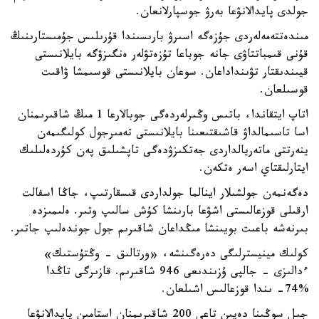
جولدى پايدالانۋعا بەرۋ جوسپارلانعان.
مىندەتتەمەلەردى جۇزەگە اسىرۋ بارىسىندا قۇرىلىس جۇمىستارىنىڭ
قۇنى قىمباتتاۋى جانە جوباعا تۇزەتۋلەر ەنگىزۋگە بايلانىستى
قيىندىقتار تۋىنداداعان. سوعان بايلانىستى قوسىمشا ۋاقىت
قوسىلعان.
اتاپ ايتقاندا، باتىس وڭىرلەردەگى جوبالارعا 1 مىڭ شاقىرىمنان
اسا تاسىمالداۋ قاشىقتىعىنا بايلانىستى تەمىرجول كولىگىمەن
ينەرتتى ماتەريالداردى جەتكىزۋدەگى تاپشىلىق پەن كۇردەلىلىك
ايتارلىقتاي اسەر ەتكەن.
دەگەنمەن جولشىلار اينالما جولداردى قىسقارتىپ، جاڭا اسفالت
ارقىلى قوزعالىستى اشۋعا بارىنشا كۇش سالىپ وتىر. ەلىمىزدە
بىرنەشە باعىت بويىنشا مىڭداعان شاقىرىم جول جوندەلىپ جاتىر.
كولىك مينيسترلىگى دەرەگىنشە، «ورتالىق - وڭتۇستىك»
ءدالىزى - جالپى ۇزىندىعى 946 شاقىرىم. قازىرگى تاڭدا
%74- ىندا قوزعالىس اشىلعان.
جىل سوڭىنا دەيىن تاعى 200 شاقىرىمنان استامىن پايدالانۋعا