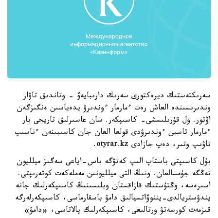
سەرىكتەستىك ديرەكتورى سەرىك دارىبايەۆ - وتاندىق تاۋار
وندىرىسىندە العاش رەت ءمارمار ءوندىرۋ يدەياسىن ەنگىزگەن
اۆتور. ول قۇرىلىسشى- كاسىپكەر. سان عاسىرلىق تاريحى بار
ءمارمار تاسىن ءوندىرۋدى قولعا العان جان كاسىبىنەن ءناسىپ
تاۋىپ وتىر، دەپ جازادى otyrar.kz.
بۇل كاسىپتى باستاپ الىپ كەتۋگە باس-اياعى سەگىز ميلليون
تەڭگە جۇمسالعان. ونىڭ التى ميلليونىن مەملەكەت كوتەرىپتى.
اسىرەسە، وڭتۇستىك قازاقستان وبلىسىنىڭ كاسىپكەرلىك جانە
يندۋستريالدى-يننوۆاتسيالىق دامۋ باسقارماسى، كاسىپكەرلەرگە
قىزمەت كورسەتۋ ورتالىعى، كاسىپكەرلىك پالاتاسى، «دامۋ»