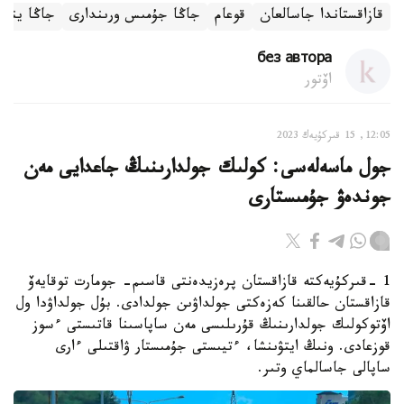
قازاقستاندا جاسالعان
قوعام
جاڭا جۇمىس ورىندارى
جاڭا يندۋ
без автора
اۆتور
12:05, 15 قىركۇيەك 2023
جول ماسەلەسى: كولىك جولدارىنىڭ جاعدايى مەن
جوندەۋ جۇمىستارى
1 -قىركۇيەكتە قازاقستان پرەزيدەنتى قاسىم- جومارت توقايەۆ
قازاقستان حالقىنا كەزەكتى جولداۋىن جولدادى. بۇل جولداۋدا ول
اۆتوكولىك جولدارىنىڭ قۇرىلىسى مەن ساپاسىنا قاتىستى ءسوز
قوزعادى. ونىڭ ايتۋىنشا، ءتيىستى جۇمىستار ۋاقتىلى ءارى
ساپالى جاسالماي وتىر.