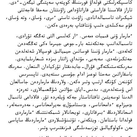
كاسىپكەرلىكتى قولداۋ قورىنىڭ كوپتەپ سەپتىگى تيگەن-ءدى.
تاراز قالاسىنا قاراستى قاراتاۋداعى زاۋىتتان سەحقا قاجەتتى
شيكىزات تاسىمالدانادى. زاۋىت تاستى ءىرى، ۇساق، وتە ۇساق،
قۇم سەكىلدى ەتىپ ۇنتاقتاپ بەرەدى ەكەن.
ءمارمار ۇنى قىمبات ەمەس. ءار كەلىسى التى تەڭگە تۇرادى،
تاسىمالدانىپ جەتكەنشە بار-جوعى جيىرما ەكى تەڭگەدەن
كەلەدى. ءمارمار ۇنىنا قوساتىن حيميالىق قوسپالار شەتەلدەن
جەتكىزىلەدى. سەبەبى، مۇنداي زاتتار بىزدە شىعارىلمايدى.
سەرىكتەستىكتەگى قۇرال-جابدىقتار تۇركيادان الىنعان. سەرىك
باسقاراتىن سەحتا توعىز ادام جۇمىس ىستەيدى. تاپسىرىس
كۇننەن كۇنگە ارتىپ وتىر ەكەن. ولاردىڭ مارماردەن جاسالعان
اس ۇستەلدەرى، ىدىس-اياق جۋاتىن شۇڭعىمالارى، تەرەزە
الدىنا توسەيتىن تاقتاتاستار جەكە ۇيلەردە تۇر. قالاداعى تانىمال
«ميزام» ءدامحاناسى، «ىستامبۇل» مەيرامحاناسى، مەدرەسەلەر،
اسحانالاردىڭ ءبىرقاتارى، تويحانالار شىمكەنتتىك ءمارماردى
قولدانا باستاعان. ويتكەنى، تۇتىنۋشىلاردى ءمارماردىڭ ساپاسى
مەن ەكولوگيالىق توزىمدىلىگى قىزىقتىرىپ وتىر.