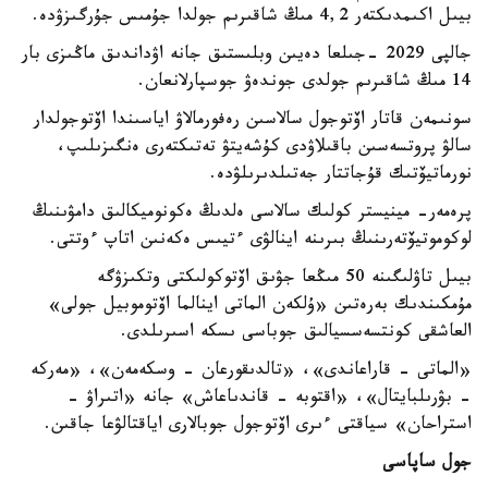
بيىل اكىمدىكتەر 4,2 مىڭ شاقىرىم جولدا جۇمىس جۇرگىزۋدە.
جالپى 2029 -جىلعا دەيىن وبلىستىق جانە اۋداندىق ماڭىزى بار
14 مىڭ شاقىرىم جولدى جوندەۋ جوسپارلانعان.
سونىمەن قاتار اۆتوجول سالاسىن رەفورمالاۋ اياسىندا اۆتوجولدار
سالۋ پروتسەسىن باقىلاۋدى كۇشەيتۋ تەتىكتەرى ەنگىزىلىپ،
نورماتيۆتىك قۇجاتتار جەتىلدىرىلۋدە.
پرەمەر- مينيستر كولىك سالاسى ەلدىڭ ەكونوميكالىق دامۋىنىڭ
لوكوموتيۆتەرىنىڭ بىرىنە اينالۋى ءتيىس ەكەنىن اتاپ ءوتتى.
بيىل تاۋلىگىنە 50 مىڭعا جۋىق اۆتوكولىكتى وتكىزۋگە
مۇمكىندىك بەرەتىن «ۇلكەن الماتى اينالما اۆتوموبيل جولى»
العاشقى كونتسەسسيالىق جوباسى ىسكە اسىرىلدى.
«الماتى - قاراعاندى»، «تالدىقورعان - وسكەمەن»، «مەركە
- بۋرىلبايتال»، «اقتوبە - قاندىاعاش» جانە «اتىراۋ -
استراحان» سياقتى ءىرى اۆتوجول جوبالارى اياقتالۋعا جاقىن.
جول ساپاسى