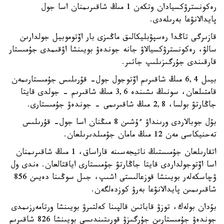
رەكونسترۋكسيادان وتكەن 1 مىڭ شاقىرىمنان اسا جول
پايدالانۋعا بەرىلەدى.
قازىرگى تاڭدا رەسپۋبليكالىق ماڭىزى بار اۆتوموبيل جولدارىن
سالۋ، رەكونسترۋكسيالاۋ جانە جوندەۋ بويىنشا اۋقىمدى جۇمىستار
قارقىندى جۇرگىزىلىپ جاتىر.
بيىل 6,4 مىڭ شاقىرىم اۆتوجول جول- قۇرىلىس جۇمىستارىمەن
قامتىلعان، سونىڭ ىشىندە 3,6 مىڭ شاقىرىم - جولدى قايتا
جاڭارتۋ بولسا، 2,8 مىڭ شاقىرىمى - جوندەۋ جۇمىستارى.
بۇل جوبالاردى ورىنداۋ ءۇشىن 8 مىڭنان اسا جول- قۇرىلىس
تەحنيكاسى مەن 12 مىڭ مامان جۇمىلدىرىلعان.
اتقارىلعان جۇمىستىڭ ناتيجەسىنە قاراساق، 1 مىڭ شاقىرىمنان
اسا اۆتوجولداردى قايتا جاڭارتۋ جۇمىستارى اياقتالعان. ەندى ول
ۋچاسكەلەر بويىنشا قوزعالىستى اشىپ، جىل سوڭىنا دەيىن 856
شاقىرىمىن پايدالانۋعا بەرۋ كوزدەلگەن.
بۇدان بولەك، توزۋ قاباتىن قالپىنا كەلتىرۋ بويىنشا ورتامەرزىمدى
جوندەۋ جۇمىستارىن جۇرگىزۋ قورىتىندىسى بويىنشا 826 شاقىرىم