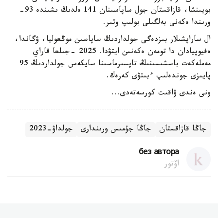
بويىنشا، قازاقستان جول ساپاسىنان 141 ەلدىڭ ىشىندە 93-
ورىندا ەكەنى بەلگىلى بولىپ وتىر.
ال ساراپشىلار بىزدەگى جولداردىڭ ساپاسىن موڭعوليا، ۋگاندا،
ەفيوپيادان دا تومەن ەكەنىن ايتۋدا. 2025 -جىلعا قاراي
مەملەكەت باسشىسىنىڭ تاپسىرماسىنا سايكەس جولداردىڭ 95
پايىزى جوندەلىپ ءبىتۋى كەرەك.
ونى ەندى ۋاقىت كورسەتەدى...
جاڭا قازاقستان
جاڭا جۇمىس ورىندارى
جولداۋ-2023
без автора
اۆتور