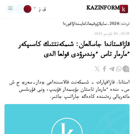
KAZINFORM
ق ز
ترەند:
2026-سايلاۋ
وقيعا
تاعايىنداۋ
اقوردا
07:59, 04 ماۋسىم 2015
قازاقستاندا جاسالعان: شىمكەنتتىك كاسىپكەر
ءمارمار تاس ءوندىرۋدى قولعا الدى
استانا. قازاقپارات - شىمكەنت قالاسىنداعى «دار-سەر» ج ش
س- ىندە ءمارمار تاستان بۇيىمدار قۇيىپ، ونى قۇرىلىس
ماتەريالى رەتىندە كادەگە جاراتىپ جاتىر.