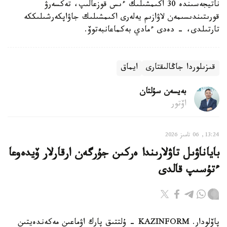
ناتيجەسىندە 30 اكىمشىلىك ءىس قوزعالىپ، تەكسەرۋ
قورىتىندىسىمەن لاۋازىم يەلەرى اكىمشىلىك جاۋاپكەرشىلىككە
تارتىلدى، - دەدى ءمادي بەكماعانبەتوۆ.
قىزىلوردا جاڭالىقتارى
ايماق
بەيسەن سۇلتان
اۆتور
13:24, 06 تامىز 2026
باياناۋىل تاۋلارىندا ەركىن جۇرگەن ارقارلار ۆيدەوعا
ءتۇسىپ قالدى
پاۆلودار. KAZINFORM - ۇلتتىق پارك اۋماعىن مەكەندەيتىن