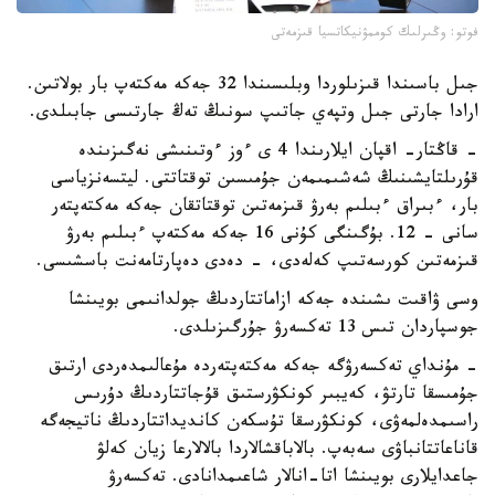
فوتو: وڭىرلىك كوممۋنيكاتسيا قىزمەتى
جىل باسىندا قىزىلوردا وبلىسىندا 32 جەكە مەكتەپ بار بولاتىن.
ارادا جارتى جىل وتپەي جاتىپ سونىڭ تەڭ جارتىسى جابىلدى.
- قاڭتار- اقپان ايلارىندا 4 ى ءوز ءوتىنىشى نەگىزىندە
قۇرىلتايشىنىڭ شەشىمىمەن جۇمىسىن توقتاتتى. ليتسەنزياسى
بار، ءبىراق ءبىلىم بەرۋ قىزمەتىن توقتاتقان جەكە مەكتەپتەر
سانى - 12. بۇگىنگى كۇنى 16 جەكە مەكتەپ ءبىلىم بەرۋ
قىزمەتىن كورسەتىپ كەلەدى، - دەدى دەپارتامەنت باسشىسى.
وسى ۋاقىت ىشىندە جەكە ازاماتتاردىڭ جولدانىمى بويىنشا
جوسپاردان تىس 13 تەكسەرۋ جۇرگىزىلدى.
- مۇنداي تەكسەرۋگە جەكە مەكتەپتەردە مۇعالىمدەردى ارتىق
جۇمىسقا تارتۋ، كەيبىر كونكۋرستىق قۇجاتتاردىڭ دۇرىس
راسىمدەلمەۋى، كونكۋرسقا تۇسكەن كانديداتتاردىڭ ناتيجەگە
قاناعاتتانباۋى سەبەپ. بالاباقشالاردا بالالارعا زيان كەلۋ
جاعدايلارى بويىنشا اتا-انالار شاعىمدانادى. تەكسەرۋ