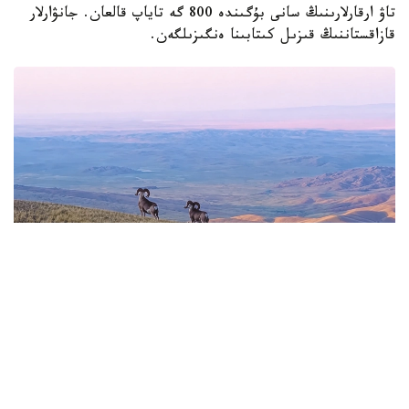
تاۋ ارقارلارىنىڭ سانى بۇگىندە 800 گە تاياپ قالعان. جانۋارلار
قازاقستاننىڭ قىزىل كىتابىنا ەنگىزىلگەن.
Фото: Видеодан алынған кадр
باياناۋىلدىڭ اسقاق تاۋلارىندا ەركىن جۇرگەن ارقارلار ۆيدەوعا
ءتۇسىپ قالدى.