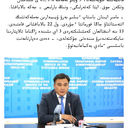
مالىمەتىنە سۇيەنسەك، 9 ۇيىم نەمەسە %69,3 ى سىناقتان
وتكەن جوق. ايتا كەتەرلىگى، ونىڭ بارلىعى - جەكە بالاباقشا.
- مامىر ايىنان باستاپ ءبىلىم بەرۋ ۇيىمدارىن مەملەكەتتىك
اتتەستاتتاۋ جاڭا فورماتتا ءجۇردى. ول 22 بالاباقشانى قامتىدى.
13 ىنە انىقتالعان كەمشىلىكتەردى 3 اي ىشىندە زاڭناما تالاپتارىنا
سايكەستەندىرۋ مىندەتى جۇكتەلدى، - دەدى دەپارتامەنت
باسشىسى ءمادي بەكماعانبەتوۆ.