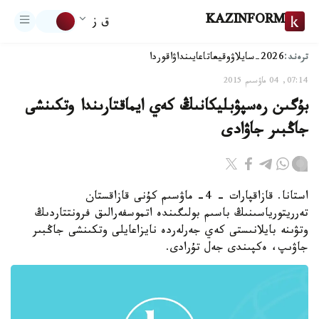
KAZINFORM
ق ز
ترەند:
2026-سايلاۋ
وقيعا
تاعايىنداۋ
اقوردا
07:14, 04 ماۋسىم 2015
بۇگىن رەسپۋبليكانىڭ كەي ايماقتارىندا وتكىنشى
جاڭبىر جاۋادى
استانا. قازاقپارات - 4- ماۋسىم كۇنى قازاقستان
تەرريتورياسىنىڭ باسىم بولىگىندە اتموسفەرالىق فرونتتاردىڭ
وتۋىنە بايلانىستى كەي جەرلەردە نايزاعايلى وتكىنشى جاڭبىر
جاۋىپ، ەكپىندى جەل تۇرادى.