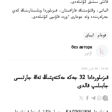
قاتتى ىستىق كۇتىلەدى.
الماتى، وڭتۇستىك قازاقستان، قىزىلوردا وبلىستارىنىڭ كەي
جەرلەرىندە وتە جوعارى ءورت قاۋىپى كۇتىلەدى.
قوعام
ايماق
без автора
اۆتور
14:56, 06 تامىز 2026
قىزىلوردادا 32 جەكە مەكتەپتىڭ تەڭ جارتىسى
جابىلىپ قالدى