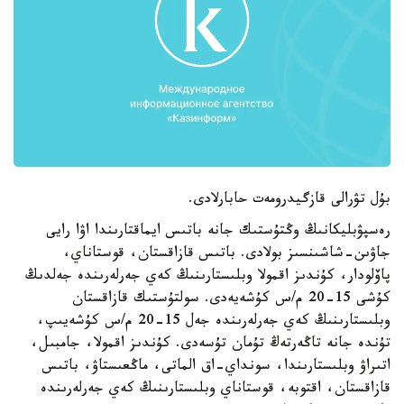
بۇل تۋرالى قازگيدرومەت حابارلادى.
رەسپۋبليكانىڭ وڭتۇستىك جانە باتىس ايماقتارىندا اۋا رايى
جاۋىن-شاشىنسىز بولادى. باتىس قازاقستان، قوستاناي،
پاۆلودار، كۇندىز اقمولا وبلىستارىنىڭ كەي جەرلەرىندە جەلدىڭ
كۇشى 15-20 م/س كۇشەيەدى. سولتۇستىك قازاقستان
وبلىستارىنىڭ كەي جەرلەرىندە جەل 15-20 م/س كۇشەيىپ،
تۇندە جانە تاڭەرتەڭ تۇمان تۇسەدى. كۇندىز اقمولا، جامبىل،
اتىراۋ وبلىستارىندا، سونداي-اق الماتى، ماڭعىستاۋ، باتىس
قازاقستان، اقتوبە، قوستاناي وبلىستارىنىڭ كەي جەرلەرىندە