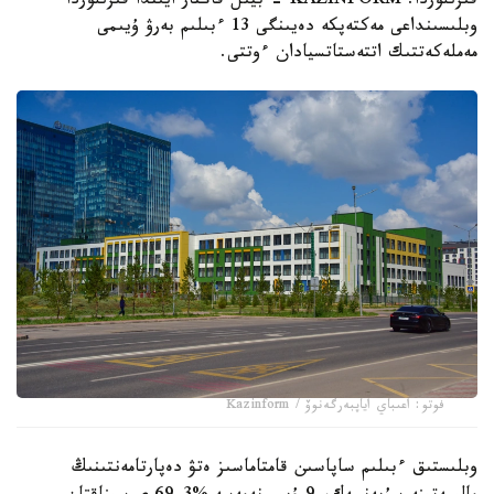
قىزىلوردا. KAZINFORM - بيىل قاڭتار ايىندا قىزىلوردا
وبلىسىنداعى مەكتەپكە دەيىنگى 13 ءبىلىم بەرۋ ۇيىمى
مەملەكەتتىك اتتەستاتسيادان ءوتتى.
فوتو: اعىباي اياپبەرگەنوۆ / Kazinform
وبلىستىق ءبىلىم ساپاسىن قامتاماسىز ەتۋ دەپارتامەنتىنىڭ