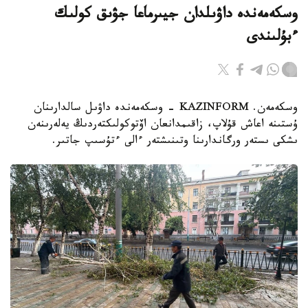
وسكەمەندە داۋىلدان جيىرماعا جۋىق كولىك
ءبۇلىندى
وسكەمەن. KAZINFORM - وسكەمەندە داۋىل سالدارىنان
ۇستىنە اعاش قۇلاپ، زاقىمدانعان اۆتوكولىكتەردىڭ يەلەرىنەن
ىشكى ىستەر ورگاندارىنا وتىنىشتەر ءالى ءتۇسىپ جاتىر.