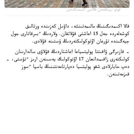
فوتو: وسكەمەن قالاسى اكىمدىگىنەن
قالا اكىمدىگىنىڭ مالىمەتىنشە، داۋىل كەزىندە ورتالىق
كوشەلەردە جەل 15 اعاشتى قۇلاتقان. ولاردىڭ ءبىرقاتارى جول
جيەگىندە تۇرعان اۆتوكولىكتەردىڭ ۇستىنە قۇلادى.
- قازىرگى ۋاقىتتا پوليتسياعا اعاشتاردىڭ قۇلاۋى سالدارىنان
كولىكتەرى زاقىمدانعان 17 اۆتوكولىك يەسىنەن ارىز ءتۇستى، -
دەپ حابارلادى شقو پوليتسيا دەپارتامەنتىنىڭ باسپا ءسوز
قىزمەتىنەن.
پوليتسياعا ءالى بارلىق زارداپ شەككەن كولىك يەلەرى جۇگىنىپ
ۇلگەرمەگەن بولۋى دا مۇمكىن.