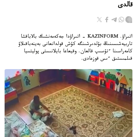
قالدى
اتىراۋ. KAZINFORM - اتىراۋدا جەكەمەنشىك بالاباقشا
تاربيەشىسىنىڭ بۇلدىرشىنگە كۇش قولدانعانى بەينەباقىلاۋ
كامەراسىنا ءتۇسىپ قالعان. وقيعاعا بايلانىستى پوليتسيا
قىلمىستىق ءىس قوزعادى.