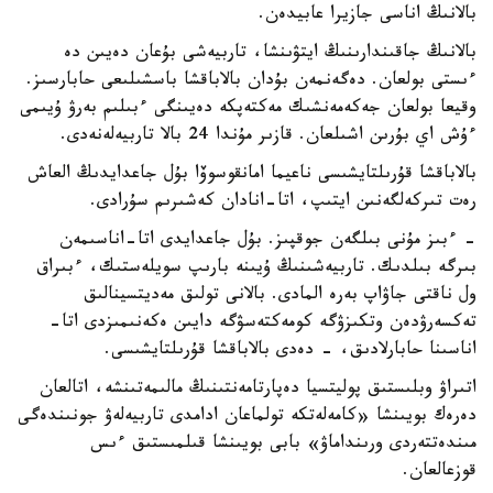
بالانىڭ اناسى جازيرا عابيدەن.
بالانىڭ جاقىندارىنىڭ ايتۋىنشا، تاربيەشى بۇعان دەيىن دە
ءىستى بولعان. دەگەنمەن بۇدان بالاباقشا باسشىلىعى حابارسىز.
وقيعا بولعان جەكەمەنشىك مەكتەپكە دەيىنگى ءبىلىم بەرۋ ۇيىمى
ءۇش اي بۇرىن اشىلعان. قازىر مۇندا 24 بالا تاربيەلەنەدى.
بالاباقشا قۇرىلتايشىسى ناعيما امانقوسوۆا بۇل جاعدايدىڭ العاش
رەت تىركەلگەنىن ايتىپ، اتا-انادان كەشىرىم سۇرادى.
- ءبىز مۇنى بىلگەن جوقپىز. بۇل جاعدايدى اتا-اناسىمەن
بىرگە بىلدىك. تاربيەشىنىڭ ۇيىنە بارىپ سويلەستىك، ءبىراق
ول ناقتى جاۋاپ بەرە المادى. بالانى تولىق مەديتسينالىق
تەكسەرۋدەن وتكىزۋگە كومەكتەسۋگە دايىن ەكەنىمىزدى اتا-
اناسىنا حابارلادىق، - دەدى بالاباقشا قۇرىلتايشىسى.
اتىراۋ وبلىستىق پوليتسيا دەپارتامەنتىنىڭ مالىمەتىنشە، اتالعان
دەرەك بويىنشا «كامەلەتكە تولماعان ادامدى تاربيەلەۋ جونىندەگى
مىندەتتەردى ورىنداماۋ» بابى بويىنشا قىلمىستىق ءىس
قوزعالعان.