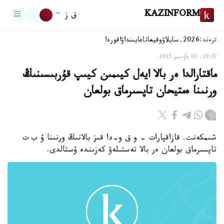
KAZINFORM
ق ز
ترەند:
2026-سايلاۋ
وقيعا
تاعايىنداۋ
اقوردا
19:37, 03 ماۋسىم 2015
ماقتارالدا ەر بالا ايەل كيىمىن كيىپ قۇربىسىنىڭ
ورنىنا ەمتيحان تاپسىرماق بولعان
شىمكەنت. قازاقپارات - و ق و-دا قىز بالانىڭ ورنىنا ۇ ب ت
تاپسىرماق بولعان ەر بالا تەستىلەۋ كەزىندە ۇستالدى.