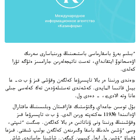
ءبىلىم بەرۋ باسقارماسى باستىعىنىڭ ورىنباسارى سەرىك
اۋەسحانوۆ ايتقانداي، تەست ناتيجەلەرىن جارامسىز ەتۋگە تۋرا
كەلدى.
«ەندى ورنىنا ەر بالا تاپسىرۋعا كەلگەن وقۋشى قىز ۇ ب ت- عا
بيىل قاتىسا المايدى. كەشەندى تەستىلەۋدەن تەك كەلەسى جىلى
عانا وتە الادى»، - دەدى ول.
بۇل توسىن جاعداي وڭتۇستىك قازاقستان وبلىسىنىڭ ماقتارال
اۋدانىندا №119 مەكتەپتە ورىن الدى. ۇ ب ت تاپسىرۋعا قىز
وقۋشىنىڭ ورنىنا ونى ۇناتاتىن ەر بالا كەلگەن. جىگىت ءتىپتى،
وسى ءۇشىن ەلدىڭ باسقا وڭىرىنەن كەلگەن بولىپ شىقتى. قىزعا
ۇقساۋ ءۇشىن ول ايەل كيىمىن كيگەن. شاشىنا جاساندى شاش