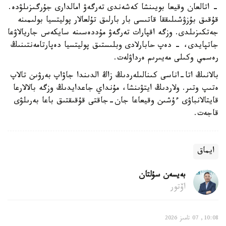
- اتالعان وقيعا بويىنشا كەشەندى تەرگەۋ امالدارى جۇرگىزىلۋدە.
قۇقىق بۇزۋشىلىققا قاتىسى بار بارلىق تۇلعالار پوليتسيا بولىمىنە
جەتكىزىلدى. وزگە اقپارات تەرگەۋ مۇددەسىنە سايكەس جاريالاۋعا
جاتپايدى، - دەپ حابارلادى وبلىستىق پوليتسيا دەپارتامەنتىنىڭ
رەسمي وكىلى مەيىرىم ەرداۋلەت.
بالانىڭ اتا-اناسى كىنالىلەردىڭ زاڭ الدىندا جاۋاپ بەرۋىن تالاپ
ەتىپ وتىر. ولاردىڭ ايتۋىنشا، مۇنداي جاعدايدىڭ وزگە بالالارعا
قايتالانباۋى ءۇشىن وقيعاعا جان-جاقتى قۇقىقتىق باعا بەرىلۋى
قاجەت.
ايماق
بەيسەن سۇلتان
اۆتور
10:08, 07 تامىز 2026