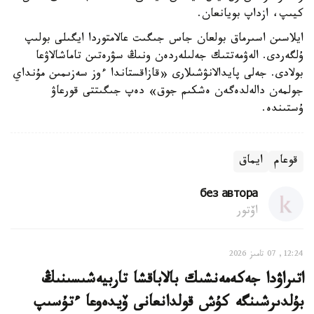
كيىپ، ازداپ بويانعان.
ايلاسىن اسىرماق بولعان جاس جىگىت عالامتوردا ايگىلى بولىپ
ۇلگەردى. الەۋمەتتىك جەلىلەردەن ونىڭ سۋرەتىن تاماشالاۋعا
بولادى. جەلى پايدالانۋشىلارى «قازاقستاندا ءوز سەزىمىن مۇنداي
جولمەن دالەلدەگەن ەشكىم جوق» دەپ جىگىتتى قورعاۋ
ۇستىندە.
قوعام
ايماق
без автора
اۆتور
12:24, 07 تامىز 2026
اتىراۋدا جەكەمەنشىك بالاباقشا تاربيەشىسىنىڭ
بۇلدىرشىنگە كۇش قولدانعانى ۆيدەوعا ءتۇسىپ