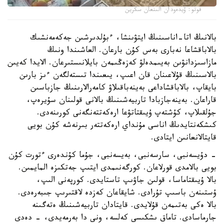
فوتو: ۆيدەودان الىنعان سكرين
بالانىڭ اتا-اناسىنىڭ ايتۋىنشا، ءبۇلدىرشىن جەكەمەنشىك
بالاباقشاعا نەبارى بەس كۇن بارعان. العاشىندا ونىڭ
مازاسىزدانۋىن بەيىمدەلۋ كەزەڭىمەن بايلانىستىرعان. الايدا كەيىن
بالاسىنىڭ قۇلاعىنان قان اعىپ، يىعىندا تىستەلگەن ءىز بارىن
بايقاپ، بالاباقشاداعى بەينەباقىلاۋ كامەرالارىنىڭ جازباسىن
قاراعان. بەينەجازبادا تاربيەشىنىڭ بالانى قولىنان سۇيرەپ،
جۇلقىلاپ، كۇشتەپ ۇيىقتاتۋعا ارەكەتتەنگەنى كورىنەدى.
كىشكەنتايدىڭ اناسى مۇنداي ارەكەتتەر بىرنەشە كۇن بويى
قايتالانعانىن ايتادى.
- دۇيسەنبى، سارسەنبى، بەيسەنبى، جۇما كۇندەرى ءتورت كۇن
بويى بالامدى قورلاعان. كورگەنىمدى ايتىپ جەتكىزە المايمىن.
بالا ۇيىقتاماسا، قولىن جاۋىپ تاستايدى. كورپەنى الىپ،
ۇستىنەن باسىپ تۇرادى. شايقاعان كەزدە لاقتىرىپ جىبەرەدى.
بالا ەكى بەتىمەن قۇلايدى. قايتادان تاربيەشىنىڭ ەتەگىنە
جارماسادى. تاماق ىشكىسى كەلسە، ونى دا بەرمەيدى، - دەدى