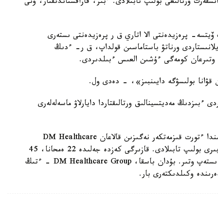
نسفەرت ورتالىعى بولىپ تابىلادى. ءبىز، قازاقستاندىقتار، ونى
D كومپانيالار توبىنىڭ ۆيتسە- پرەزيدەنتى الا اتاري ق ر پرەزيدەنتى ىستەرى
ايلانىستاردى ورناتۋ باستاماسىن قولداپ، ق ر- ءدىڭ
پ وتىرعان كومەگى ءۇشىن العىس ءبىلدىردى.
 قۋانا بولىسۋگە دايىنبىز»، - دەدى ول.
دى ءبىزدىڭ مەديتسينالىق ورتالىقتاردا دايارلاۋ ماسەلەلەرى
Medcare بۇل، 1990- جىلى «بۋر دۋباي» اۋدانىندا ءتورت قىزمەتكەر نەگىزىن قالاعان DM Healthcare
Group توبىندا پرەميۋم- سەگمەنت برەندتەرىنىڭ ءبىرى بولىپ تابىلادى. قازىرگى كەزدە جەلىدە 22 ەمحانا، 45
ءدارىحانا، 3200 قىزمەتكەرى بار اۋرۋحانالار جۇمىس ىستەپ وتىر. بۇدان باسقا، DM Healthcare Group - ءتىڭ
رىندە وكىلدىكتەرى بار.