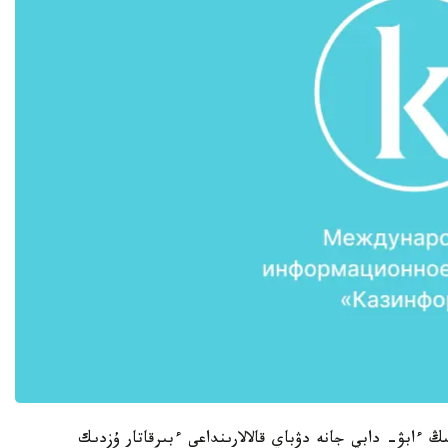
ىڭ ءابۋ- دابي جانە دۋباي قالالارىنداعى ءبىرقاتار ۇزدىك