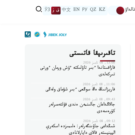
الداۋ
KZ
QZ
РУ
EN
中文
ق ز
ЎЗ
تاقىرىپقا قاتىستى
13:06, 08 تامىز 2026
قازاقستاندا ءبىر تاۋلىكتە ءۇش ورمان ءورتى
تىركەلدى
11:06, 08 تامىز 2026
فاريزانىڭ ەڭ سوڭعى ءبىر شۋماق ولەڭى
09:43, 08 تامىز 2026
جالاڭداعان جالىنمەن ەندى قۇلتەمىرلەر
كۇرەسەدى
09:12, 08 تامىز 2026
شىڭداعى جاۋىنگەرلەر: ەلىمىزدە اسكەري
الپينيستەر قالاي دايارلانادى