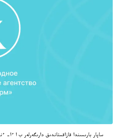
ساپار بارىسىندا قازاقستاندىق دارىگەرلەر ب ا ءا- ءن