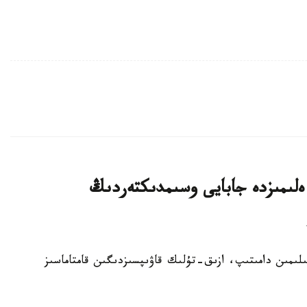
لىمىزدە جابايى وسىمدىكتەردىڭ
ا سەلەكتسيا عىلىمىن دامىتىپ، ازىق-تۇلىك قاۋىپسىزدىگىن قامتاماسىز