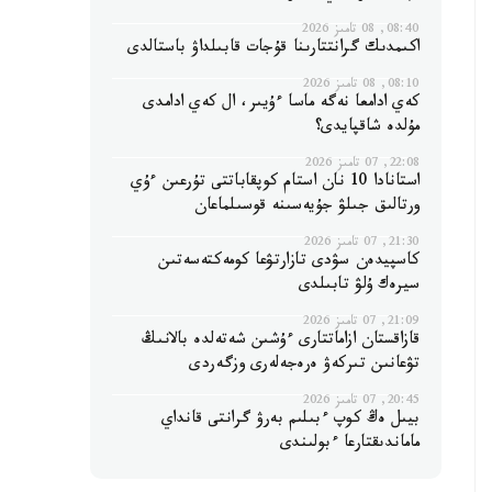
08:40, 08 تامىز 2026
اكىمدىك گرانتتارىنا قۇجات قابىلداۋ باستالدى
08:10, 08 تامىز 2026
كەي ادامعا نەگە ماسا ءۇيىر، ال كەي ادامدى
مۇلدە شاقپايدى؟
22:08, 07 تامىز 2026
استانادا 10 نان استام كوپقاباتتى تۇرعىن ءۇي
ورتالىق جىلۋ جۇيەسىنە قوسىلماعان
21:30, 07 تامىز 2026
كاسپيدەن سۋدى تازارتۋعا كومەكتەسەتىن
سيرەك ۇلۋ تابىلدى
21:09, 07 تامىز 2026
قازاقستان ازاماتتارى ءۇشىن شەتەلدە بالانىڭ
تۋعانىن تىركەۋ ەرەجەلەرى وزگەردى
20:45, 07 تامىز 2026
بيىل ەڭ كوپ ءبىلىم بەرۋ گرانتى قانداي
ماماندىقتارعا ءبولىندى