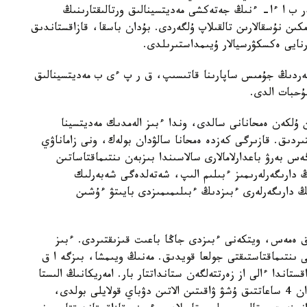
ەر ب ا ءا- ءنىڭ جەتەكشى مەديتسينالىق ورتالىقتارىنىڭ
ىن نۇسقالارىن تالقىلاپ ۇلگەردى. بۇدان باسقا، قازاقستاندىق
ارنايى ەكسكۋرسيالار ۇيىمداستىرىلدى.
رلەردىڭ جۇمىس ساپارىنا قاتىسىپ، ق ر پ ءى ب مەديتسينالىق
ۇحبات الدى.
 ۇلكەن ەمحانانى سالدى، وندا ءبىز الەمدىك مەديتسينا
ردىق. قازىرگى كەزدە ەمحانا سالۋدان بولەك، ونى زاماناۋي
 بەرۋ باعدارلامالارى سالاسىندا بىزبەن ىنتىماقتاساتىن
ڭ دارىگەرلەرىمىز ءبىلىم الىپ، شەتەلدەگى شەبەرلىك
دىڭ دارىگەرلەرى ءبىزدىڭ ءبىلىمىمىزدى بايىتۋ ءۇشىن
ق ەمەس، ويتكەنى ءبىزدى جاڭا باعىت قىزىقتىردى. ءبىز
 ىنتىماقتاستىقتى جولعا قويدىق. مەنىڭ ويىمشا، بىزگە ا ق
تاندا ءالى از زەرتتەلگەن ستانداتتار بار. امەريكانىڭ الىستا
بولۋىنا بايلانىستى، بۇل جاعدايدا استانا مەن الماتىدان 4 ساعاتتىق ۇشۋ ۋاقىتىن الاتىن دۋباي قولايلى بولدى،