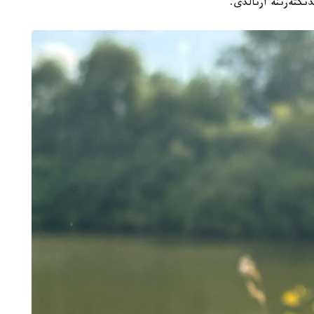
كتەرىنە ارنالدى.