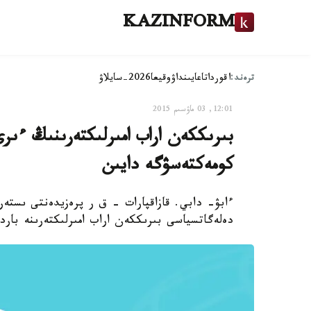
KAZINFORM
ترەند:
اقوردا
تاعايىنداۋ
وقيعا
2026-سايلاۋ
12:01, 03 ماۋسىم 2015
بىرىككەن اراب امىرلىكتەرىنىڭ ءىرى
كومەكتەسۋگە دايىن
ءابۋ- دابي. قازاقپارات - ق ر پرەزيدەنتى ىستەر
دەلەگاتسياسى بىرىككەن اراب امىرلىكتەرىنە بارد