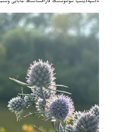
ەكسپەديتسيا سولتۇستىك قازاقستاننىڭ جابايى وسىمدى