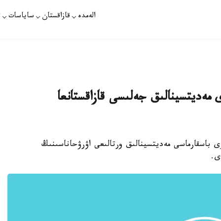
الەمدە
قازاقستان
ساياسات
ت
 مەديتسينالىق جەلىسى قازاقستانعا
ى باسقارماسى مەديتسينالىق ورتالىعى اۋرۋحاناسىنىڭ
ى.