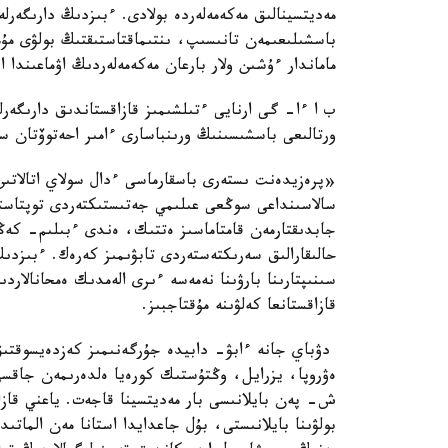
مەديتسينالىق مەكەمەلەردە بولادى. ءبىزدىڭ دارىگەرل
باسشىلىعىمەن تانىسىپ، ىنتىماقتاستىقتىڭ بولۋى مۇمك
ماماندار ءۇشىن ولار بارعان مەكەمەلەردىڭ اۋماعىندا 
ب ا ءا- گى ارنايى ءتىلشىمىز قازاقستاندىق دارىگە
ورتالىعى باسشىسىنىڭ ورىنباسارى ءامىر احەتوۆتان س
«پرەزيدەنت ىستەرى باسقارماسى ءدال سولاي اتالاتىن
سالاسىنداعى سوڭعى عىلىمي جەتىستىكتەردى توپتاستى
جابدىقتارمەن قامتاماسىز ەتتىك، ەندى ءبىلىم- كەڭەس
حالىقارالىق سەرىكتەستەردى تابۋىمىز كەرەك. ءبىزدى
سىنىپتارىنا بارۋىنا نەمەسە ءىرى الەمدىك ەمحانالار
قازاقستانعا كەلۋىنە مۇقتاجبىز.
دۋباي جانە ءابۋ- دابيدە جۇرگەنىمىز كەزدەيسوقتى
ەۋروپا، يزرايل، وڭتۇستىك كورەيا ەلدەرىمەن جاقسى
ش- پەن بايلانىسى بار مەديتسينا قاجەت. ياعني قازاقس