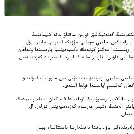
كتەرىنىڭ گەنەتيكالىق قورىن ساقتاۋ جانە كليماتتىڭ
ا بىرلەسكەن عىلىمي جوبانى جۇزەگە اسىرىپ جاتىر. بۇل
ن وبلىسىندا سەگىز كۇندىك ەكسپەديتسيا بارىسىندا ونداعان
جابايى قاۋىن، قاربىز جانە ءسابىزدىڭ سيرەك كەزدەسەتىن
ىلىعى عىلىمي-زەرتتەۋ ينستيتۋتى مەن جاپونيانىڭ ۇلتتىق
قازاقستان وسىمدىكتەر دۇنيەسىنە باي ەلدەردىڭ ءبىرى سانالادى. رەسپۋبليكا اۋماعىندا 6 مىڭنان استام وسىمدىك
- ەندەميك، ياعني الەمنىڭ ەشبىر جەرىندە كەزدەسپەيتىن تۇرلەر. ال
ەرىندەگى باۋ-باقشا داقىلدارىنا باعىتتالسا، بيىل