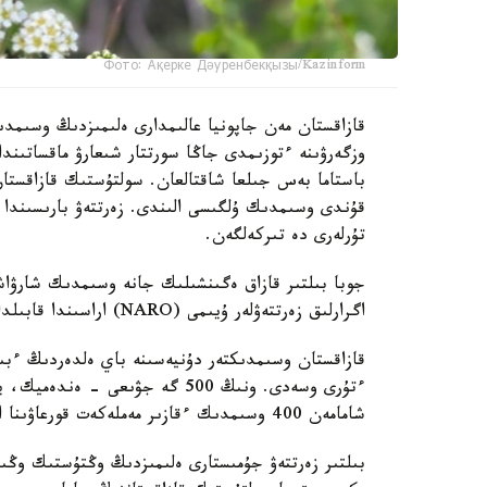
Фото: Ақерке Дәуренбекқызы/Kazinform
قازاقستان مەن جاپونيا عالىمدارى ەلىمىزدىڭ وسىمدى
وزگەرۋىنە ءتوزىمدى جاڭا سورتتار شىعارۋ ماقساتىند
باستاما بەس جىلعا شاقتالعان. سولتۇستىك قازاقستا
قۇندى وسىمدىك ۇلگىسى الىندى. زەرتتەۋ بارىسىندا 
تۇرلەرى دە تىركەلگەن.
جوبا بىلتىر قازاق ەگىنشىلىك جانە وسىمدىك شارۋاش
اگرارلىق زەرتتەۋلەر ۇيىمى (NARO) اراسىندا قابىلدانعان كەلىسىم اياسىندا قولعا الىندى.
ءتۇرى وسەدى. ونىڭ 500 گە جۋىعى 
شامامەن 400 وسىمدىك ءقازىر مەملەكەت قورعاۋىنا الىنعان.
بىلتىر زەرتتەۋ جۇمىستارى ەلىمىزدىڭ وڭتۇستىك وڭىرل