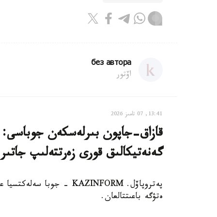
без автора
اۆتور
13:41, 07 تامىز 2026
قازاق-جاپون بىرلەسكەن جوباسى: ە
گەنەتيكالىق قورى زەرتتەلىپ جاتىر
پەتروپاۆل. KAZINFORM - جوب
ەتۋگە باعىتتالعان.