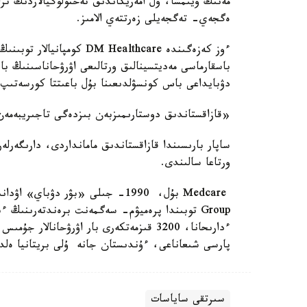
مەنىڭ ويىمشا، ول امەريكاندىق تەحنولوگيالاردىڭ ترا
ەگجەي- تەگجەيلى زەرتتەي الامىز.
ءوز كەزەگىندە M Healthcare
باسقارماسى مەديتسينالىق ورتالىعى اۋرۋحاناسىنىڭ ب
دۋبايداعى باس كونسۋلدىعىنا بۇل باعىتتا كورسەتى
«قازاقستاندىق دوستارىمىزبەن بىزدەگى تاجىريبەمەن
ساپار بارىسىندا قازاقستاندىق مامانداردى، دارىگەرلەر
ورتاعا سالىندى.
پارسى شىعاناعى، ءۇندىستان جانە ۇلى بريتانيا ەلدە
سىرتقى ساياسات