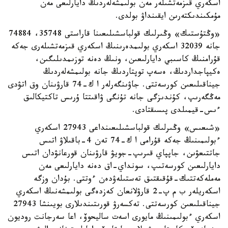
اسكەري قىزمەتشىلەر مەن بولىمشەلەردىڭ دايارلىعى مەن
مۇمكىندىكتەرىن ايقىنداۋ بولدى.
«وڭتۇستىك» وڭىرلىك قولباسشىلىعىنا قاراستى 35748، 74884
جانە 32039 اسكەري بولىمدەرىنىڭ اسكەري قىزمەتشىلەرى جەكە
قۇرامنىڭ كاسىبي دايارلىعىن، ونىڭ دەنە توزىمدىلىگىن،
ەكيپاجداردىڭ، ەسەپ توپتاردىڭ جانە بولىمشەلەردىڭ
جيناقىلىعىن كورسەتتى. جاۋىنگەرلەر ا ك-74 قارۋىنان وق اتۋدى
مەڭگەرىپ، كۇندىزگى جانە تۇنگى ۋاقىتتا ۇرىس تاكتيكالىق
ءىس-قيمىلدى پىسىقتادى.
«شىعىس» وڭىرلىك قولباسشىلىعىنداعى 27943 اسكەري
ءبولىمىنىڭ جەكە قۇرامى ا ك-74 تەن 4-باقىلاۋ اتىس
جاتتىعۋىن، جاپپاي قىرىپ-جويۋ قارۋىنان قورعانۋدان اتىس
دايارلىعىن كورسەتىپ، سونداي-اق دەنە دايارلىعى مەن
مەملەكەتتىك-قۇقىقتىق تەستىلەۋدەن ءوتتى. بۇدان وزگە
اسكەريلەر ب م پ-2 قارۋلانعان كەزدەگى بولىمشەنىڭ اسكەري
جيناقىلىعىن كورسەتتى. تەكسەرۋ قورىتىندىلارى بويىنشا 27943
اسكەري ءبولىمىنىڭ مايورى اسەت ساليحوۆ، اعا سەرجانت روديون