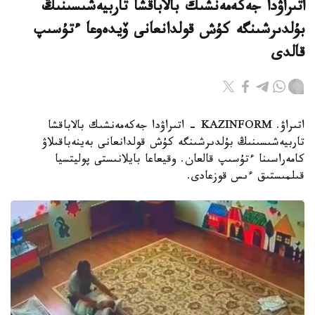
اتىراۋدا جەكەمەنشىك بالاباقشا تاربيەشىسىنىڭ
بۇلدىرشىنگە كۇش قولدانعانى ۆيدەوعا ءتۇسىپ
قالدى
اتىراۋ. KAZINFORM - اتىراۋدا جەكەمەنشىك بالاباقشا
تاربيەشىسىنىڭ بۇلدىرشىنگە كۇش قولدانعانى بەينەباقىلاۋ
كامەراسىنا ءتۇسىپ قالعان. وقيعاعا بايلانىستى پوليتسيا
قىلمىستىق ءىس قوزعادى.