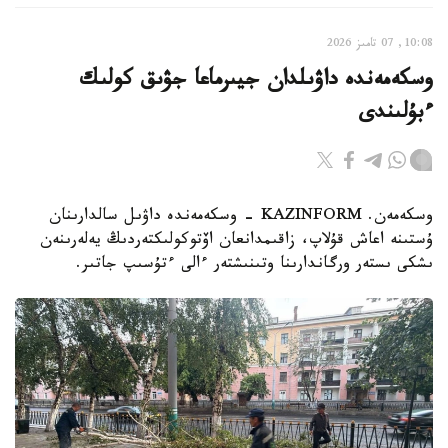
10:08, 07 تامىز 2026
وسكەمەندە داۋىلدان جيىرماعا جۋىق كولىك
ءبۇلىندى
وسكەمەن. KAZINFORM - وسكەمەندە داۋىل سالدارىنان
ۇستىنە اعاش قۇلاپ، زاقىمدانعان اۆتوكولىكتەردىڭ يەلەرىنەن
ىشكى ىستەر ورگاندارىنا وتىنىشتەر ءالى ءتۇسىپ جاتىر.