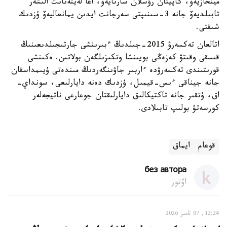
مينحازيەۆ، كاپيتان رۋسلان سارتايەۆ، اعا لەيتەنانت الىشەر
تابىلديەۆ جانە 3-سىنىپتى سەرجانت ايدىن يمانعاليەۆ ۇزدىك
شىقتى.
اتالعان تەكسەرۋ 2015-جىلدىڭ ءبىرىنشى جارتىجىلدىعىنىڭ
قىسقى وقىتۋ كەزەڭى بويىنشا وتكىزىلگەن بولاتىن. ەكىنشى
قورىتىندى تەكسەرۋدە ءاربىر جاۋىنگەردىڭ مىندەتى ۇيىمداسقان
جانە جيناقى ءىس-قيمىل، ۇزدىك دەنە دايارلىعى، سونداي-
اق، ۇتقىر جانە تاكتيكالىق دايارلىقتان جوعارعى ناتيجەلەر
كورسەتۋ بولىپ تابىلادى.
قوعام
ايماق
без автора
اۆتور
12:24, 07 تامىز 2026