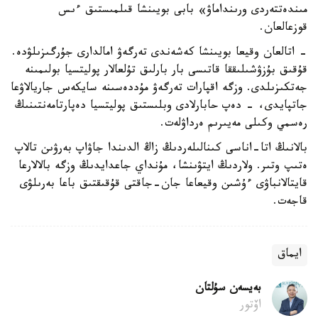
مىندەتتەردى ورىنداماۋ» بابى بويىنشا قىلمىستىق ءىس
قوزعالعان.
- اتالعان وقيعا بويىنشا كەشەندى تەرگەۋ امالدارى جۇرگىزىلۋدە.
قۇقىق بۇزۋشىلىققا قاتىسى بار بارلىق تۇلعالار پوليتسيا بولىمىنە
جەتكىزىلدى. وزگە اقپارات تەرگەۋ مۇددەسىنە سايكەس جاريالاۋعا
جاتپايدى، - دەپ حابارلادى وبلىستىق پوليتسيا دەپارتامەنتىنىڭ
رەسمي وكىلى مەيىرىم ەرداۋلەت.
بالانىڭ اتا-اناسى كىنالىلەردىڭ زاڭ الدىندا جاۋاپ بەرۋىن تالاپ
ەتىپ وتىر. ولاردىڭ ايتۋىنشا، مۇنداي جاعدايدىڭ وزگە بالالارعا
قايتالانباۋى ءۇشىن وقيعاعا جان-جاقتى قۇقىقتىق باعا بەرىلۋى
قاجەت.
ايماق
بەيسەن سۇلتان
اۆتور