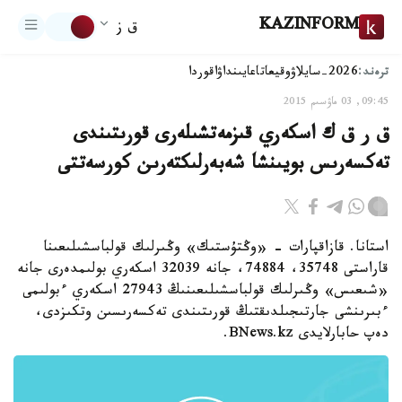
KAZINFORM
ق ز
ترەند:
2026-سايلاۋ
وقيعا
تاعايىنداۋ
اقوردا
09:45, 03 ماۋسىم 2015
ق ر ق ك اسكەري قىزمەتشىلەرى قورىتىندى
تەكسەرىس بويىنشا شەبەرلىكتەرىن كورسەتتى
استانا. قازاقپارات - «وڭتۇستىك» وڭىرلىك قولباسشىلىعىنا
قاراستى 35748، 74884، جانە 32039 اسكەري بولىمدەرى جانە
«شىعىس» وڭىرلىك قولباسشىلىعىنىڭ 27943 اسكەري ءبولىمى
ءبىرىنشى جارتىجىلدىقتىڭ قورىتىندى تەكسەرىسىن وتكىزدى،
دەپ حابارلايدى BNews.kz.