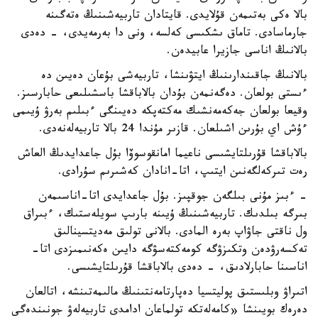
بالا ەكى بەتىمەن قۇلايدى. قايتادان تاربيەشىنىڭ ەتەگىنە
جارماسادى. تاماق ىشكىسى كەلسە، ونى دا بەرمەيدى، - دەدى
بالانىڭ اناسى جازيرا عابيدەن.
بالانىڭ جاقىندارىنىڭ ايتۋىنشا، تاربيەشى بۇعان دەيىن دە
ءىستى بولعان. دەگەنمەن بۇدان بالاباقشا باسشىلىعى حابارسىز.
وقيعا بولعان جەكەمەنشىك مەكتەپكە دەيىنگى ءبىلىم بەرۋ ۇيىمى
ءۇش اي بۇرىن اشىلعان. قازىر مۇندا 24 بالا تاربيەلەنەدى.
بالاباقشا قۇرىلتايشىسى ناعيما امانقوسوۆا بۇل جاعدايدىڭ العاش
رەت تىركەلگەنىن ايتىپ، اتا-انادان كەشىرىم سۇرادى.
- ءبىز مۇنى بىلگەن جوقپىز. بۇل جاعدايدى اتا-اناسىمەن
بىرگە بىلدىك. تاربيەشىنىڭ ۇيىنە بارىپ سويلەستىك، ءبىراق
ول ناقتى جاۋاپ بەرە المادى. بالانى تولىق مەديتسينالىق
تەكسەرۋدەن وتكىزۋگە كومەكتەسۋگە دايىن ەكەنىمىزدى اتا-
اناسىنا حابارلادىق، - دەدى بالاباقشا قۇرىلتايشىسى.
اتىراۋ وبلىستىق پوليتسيا دەپارتامەنتىنىڭ مالىمەتىنشە، اتالعان
دەرەك بويىنشا «كامەلەتكە تولماعان ادامدى تاربيەلەۋ جونىندەگى