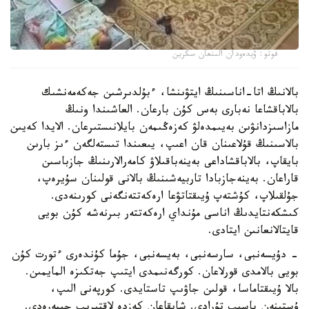
فوتو: ۆيدەودان الىنعان سكرين
بالانىڭ اتا-اناسىنىڭ ايتۋىنشا، ءبۇلدىرشىن جەكەمەنشىك
بالاباقشاعا نەبارى بەس كۇن بارعان. العاشىندا ونىڭ
مازاسىزدانۋىن بەيىمدەلۋ كەزەڭىمەن بايلانىستىرعان. الايدا كەيىن
بالاسىنىڭ قۇلاعىنان قان اعىپ، يىعىندا تىستەلگەن ءىز بارىن
بايقاپ، بالاباقشاداعى بەينەباقىلاۋ كامەرالارىنىڭ جازباسىن
قاراعان. بەينەجازبادا تاربيەشىنىڭ بالانى قولىنان سۇيرەپ،
جۇلقىلاپ، كۇشتەپ ۇيىقتاتۋعا ارەكەتتەنگەنى كورىنەدى.
كىشكەنتايدىڭ اناسى مۇنداي ارەكەتتەر بىرنەشە كۇن بويى
قايتالانعانىن ايتادى.
- دۇيسەنبى، سارسەنبى، بەيسەنبى، جۇما كۇندەرى ءتورت كۇن
بويى بالامدى قورلاعان. كورگەنىمدى ايتىپ جەتكىزە المايمىن.
بالا ۇيىقتاماسا، قولىن جاۋىپ تاستايدى. كورپەنى الىپ،
ۇستىنەن باسىپ تۇرادى. شايقاعان كەزدە لاقتىرىپ جىبەرەدى.