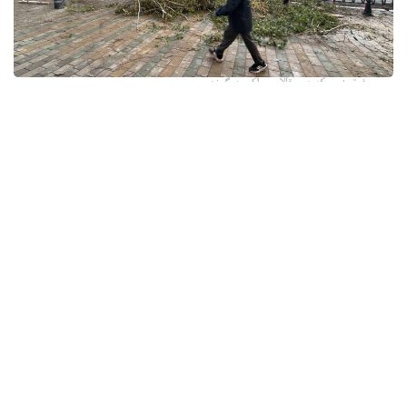
فوتو: وسكەمەن قالاسى اكىمدىگىنەن
قالا اكىمدىگىنىڭ مالىمەتىنشە، داۋىل كەزىندە ورتالىق
كوشەلەردە جەل 15 اعاشتى قۇلاتقان. ولاردىڭ ءبىرقاتارى جول
جيەگىندە تۇرعان اۆتوكولىكتەردىڭ ۇستىنە قۇلادى.
- قازىرگى ۋاقىتتا پوليتسياعا اعاشتاردىڭ قۇلاۋى سالدارىنان
كولىكتەرى زاقىمدانعان 17 اۆتوكولىك يەسىنەن ارىز ءتۇستى، -
دەپ حابارلادى شقو پوليتسيا دەپارتامەنتىنىڭ باسپا ءسوز
قىزمەتىنەن.
پوليتسياعا ءالى بارلىق زارداپ شەككەن كولىك يەلەرى جۇگىنىپ
ۇلگەرمەگەن بولۋى دا مۇمكىن.