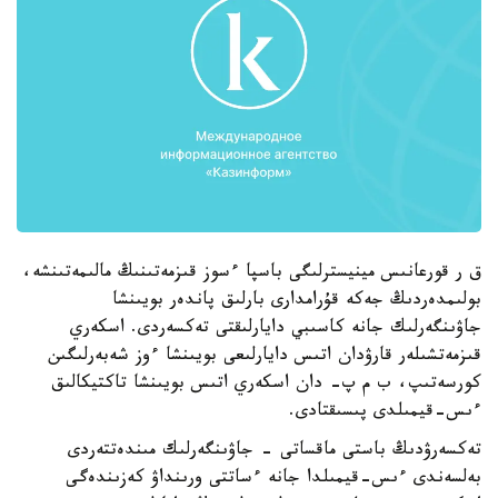
ق ر قورعانىس مينيسترلىگى باسپا ءسوز قىزمەتىنىڭ مالىمەتىنشە،
بولىمدەردىڭ جەكە قۇرامدارى بارلىق پاندەر بويىنشا
جاۋىنگەرلىك جانە كاسىبي دايارلىقتى تەكسەردى. اسكەري
قىزمەتشىلەر قارۋدان اتىس دايارلىعى بويىنشا ءوز شەبەرلىگىن
كورسەتىپ، ب م پ- دان اسكەري اتىس بويىنشا تاكتيكالىق
ءىس-قيمىلدى پىسىقتادى.
تەكسەرۋدىڭ باستى ماقساتى - جاۋىنگەرلىك مىندەتتەردى
بەلسەندى ءىس-قيمىلدا جانە ءساتتى ورىنداۋ كەزىندەگى